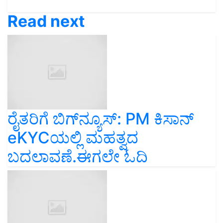
Read next
ರೈತರಿಗೆ ಬಿಗ್‌ನ್ಯೂಸ್‌: PM ಕಿಸಾನ್‌
eKYCಯಲ್ಲಿ ಮಹತ್ವದ
ಬದಲಾವಣೆ.ಈಗಲೇ ಓದಿ