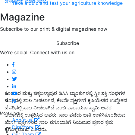
ಡೌನ್ಲೋಡ್ ಮಾಡಿ ಸಾಕು
Take a quiz and test your agriculture knowledge
Magazine
Subscribe to our print & digital magazines now
Subscribe
We're social. Connect with us on:
ಕೋಲಾರ ಮತ್ತು ಚಿಕ್ಕಬಳ್ಳಾಪುರ ಡಿಸಿಸಿ ಬ್ಯಾಂಕುಗಳಲ್ಲಿ ಸ್ತ್ರೀ ಶಕ್ತಿ ಸಂಘಗಳ
ಹೆಸರಿನಲ್ಲಿ ಸಾಲ ನೀಡಲಾಗಿದೆ, ಕೆಲವೇ ವ್ಯಕ್ತಿಗಳಿಗೆ ಕೃಷಿಯೇತರ ಉದ್ದೇಶದ
ಹೆಸರಿನಲ್ಲಿ ಸಾಲ ನೀಡಲಾಗಿದೆ ಎಂಬ ನಾರಾಯಣ ಸ್ವಾಮಿ ಅವರ
More Links
ಆರೋಪಕ್ಕೆ ಉತ್ತರಿಸಿದ ಅವರು, ಸಾಲ ಪಡೆದು ಬಾಕಿ ಉಳಿಸಿಕೊಂಡಿರುವ
About us
ಖಾಸಗಿ ವ್ಯಕ್ತಿಗಳಿಂದ ಸಾಲ ವಸೂಲಾತಿಗೆ ನಿಯಮದ ಪ್ರಕಾರ ಕ್ರಮ
Directory
ಕೈಗೊಳ್ಳಲಾಗಿದೆ ಎಂದರು.
Our Team