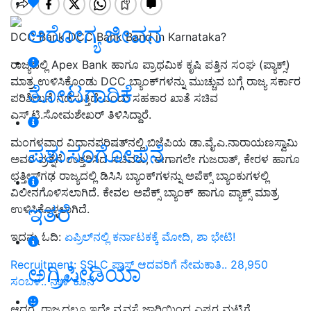
ಆರೋಗ್ಯ ಜೀವನ
DCC Bank DCC Bank Band in Karnataka?
ರಾಜ್ಯದಲ್ಲಿ Apex Bank ಹಾಗೂ ಪ್ರಾಥಮಿಕ ಕೃಷಿ ಪತ್ತಿನ ಸಂಘ (ಪ್ಯಾಕ್ಸ್‌)
ಮಾತ್ರ ಉಳಿಸಿಕೊಂಡು DCC ಬ್ಯಾಂಕ್‌ಗಳನ್ನು ಮುಚ್ಚುವ ಬಗ್ಗೆ ರಾಜ್ಯ ಸರ್ಕಾರ
ತೋಟಗಾರಿಕೆ
ಪರಿಶೀಲನೆ ನಡೆಸುತ್ತಿದೆ ಎಂದು ಸಹಕಾರ ಖಾತೆ ಸಚಿವ
ಎಸ್‌.ಟಿ.ಸೋಮಶೇಖರ್‌ ತಿಳಿಸಿದ್ದಾರೆ.
ಮಂಗಳವಾರ ವಿಧಾನಪರಿಷತ್‌ನಲ್ಲಿ ಬಿಜೆಪಿಯ ಡಾ.ವೈ.ಎ.ನಾರಾಯಣಸ್ವಾಮಿ
ಪಶುಸಂಗೋಪನೆ
ಅವರ ಪ್ರಶ್ನೆಗೆ ಉತ್ತರಿಸಿದ ಸಚಿವರು, ‘ಈಗಾಗಲೇ ಗುಜರಾತ್‌, ಕೇರಳ ಹಾಗೂ
ಛತ್ತೀಸ್‌ಗಢ ರಾಜ್ಯದಲ್ಲಿ ಡಿಸಿಸಿ ಬ್ಯಾಂಕ್‌ಗಳನ್ನು ಅಪೆಕ್ಸ್‌ ಬ್ಯಾಂಕುಗಳಲ್ಲಿ
ವಿಲೀನಗೊಳಿಸಲಾಗಿದೆ. ಕೇವಲ ಅಪೆಕ್ಸ್‌ ಬ್ಯಾಂಕ್‌ ಹಾಗೂ ಪ್ಯಾಕ್ಸ್‌ ಮಾತ್ರ
ಇತರೆ
ಉಳಿಸಿಕೊಳ್ಳಲಾಗಿದೆ.
ಇದನ್ನು ಓದಿ:
ಏಪ್ರಿಲ್‌ನಲ್ಲಿ ಕರ್ನಾಟಕಕ್ಕೆ ಮೋದಿ, ಶಾ ಭೇಟಿ!
Recruitment: SSLC ಪಾಸ್ ಆದವರಿಗೆ ನೇಮಕಾತಿ.. 28,950
ಅಗ್ರಿಪೀಡಿಯಾ
ಸಂಬಳ.. ನಾಳೆ ಕೊನೆ
ಆದರೆ, ರಾಜ್ಯದಲ್ಲೂ ಇದೇ ವ್ಯವಸ್ಥೆ ಜಾರಿಯಿಂದ ಎಷ್ಟರ ಮಟ್ಟಿಗೆ