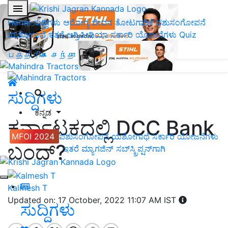
Home
ಸುದ್ದಿಗಳು
ಆರೋಗ್ಯ ಜೀವನ
ತೋಟಗಾರಿಕೆ
ಪಶುಸಂಗೋಪನೆ
ಯಶೋಗಾಥೆ
ಇತರೆ
ಅಗ್ರಿಪೀಡಿಯಾ
ಸರ್ಕಾರಿ ಯೋಜನೆಗಳು
Quiz
பத்திரிகை சந்தா
ಸುದ್ದಿಗಳು
ಕನ್ನಡ
ಕರ್ನಾಟಕದಲ್ಲಿ DCC Bank
MFOI 2024
ಪಶುಸಂಗೋಪನೆ
ಯಶೋಗಾಥೆ
ಸರ್ಕಾರಿ ಯೋಜನೆಗಳು
ಬಂದ್?
ಇತರೆ
ಮ್ಯಾಗಜಿನ್‌ ಸಬ್‌ಸ್ಕ್ರಿಪ್ಷನ್‌ಗಾಗಿ
Kalmesh T
Updated on: 17 October, 2022 11:07 AM IST
ಸುದ್ದಿಗಳು