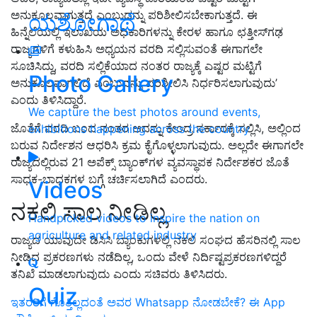
ಅನುಕೂಲವಾಗುತ್ತದೆ ಎಂಬುದನ್ನು ಪರಿಶೀಲಿಸಬೇಕಾಗುತ್ತದೆ. ಈ
ಯಶೋಗಾಥೆ
ಹಿನ್ನೆಲೆಯಲ್ಲಿ ಇಲಾಖೆಯ ಅಧಿಕಾರಿಗಳನ್ನು ಕೇರಳ ಹಾಗೂ ಛತ್ತೀಸ್‌ಗಢ
ರಾಜ್ಯಗಳಿಗೆ ಕಳುಹಿಸಿ ಅಧ್ಯಯನ ವರದಿ ಸಲ್ಲಿಸುವಂತೆ ಈಗಾಗಲೇ
ಸೂಚಿಸಿದ್ದು, ವರದಿ ಸಲ್ಲಿಕೆಯಾದ ನಂತರ ರಾಜ್ಯಕ್ಕೆ ಎಷ್ಟರ ಮಟ್ಟಿಗೆ
Photo Gallery
ಅನುಕೂಲವಾಗಲಿದೆ ಎಂಬುದನ್ನು ಪರಿಶೀಲಿಸಿ ನಿರ್ಧರಿಸಲಾಗುವುದು’
ಎಂದು ತಿಳಿಸಿದ್ದಾರೆ.
We capture the best photos around events,
ಜೊತೆಗೆ ವರದಿ ಬಂದ ನಂತರ ಅದನ್ನು ಕೇಂದ್ರ ಸರ್ಕಾರಕ್ಕೆ ಸಲ್ಲಿಸಿ, ಅಲ್ಲಿಂದ
exhibitions happening across the country
ಬರುವ ನಿರ್ದೇಶನ ಆಧರಿಸಿ ಕ್ರಮ ಕೈಗೊಳ್ಳಲಾಗುವುದು. ಅಲ್ಲದೇ ಈಗಾಗಲೇ
ರಾಜ್ಯದಲ್ಲಿರುವ 21 ಅಪೆಕ್ಸ್‌ ಬ್ಯಾಂಕ್‌ಗಳ ವ್ಯವಸ್ಥಾಪಕ ನಿರ್ದೇಶಕರ ಜೊತೆ
ಸಾಧಕ-ಬಾಧಕಗಳ ಬಗ್ಗೆ ಚರ್ಚಿಸಲಾಗಿದೆ ಎಂದರು.
Videos
ನಕಲಿ ಸಾಲ ನೀಡಿಲ್ಲ
Handpicked videos to inspire the nation on
agriculture and related industry
ರಾಜ್ಯದ ಯಾವುದೇ ಡಿಸಿಸಿ ಬ್ಯಾಂಕುಗಳಲ್ಲಿ ನಕಲಿ ಸಂಘದ ಹೆಸರಿನಲ್ಲಿ ಸಾಲ
ನೀಡಿದ ಪ್ರಕರಣಗಳು ನಡೆದಿಲ್ಲ, ಒಂದು ವೇಳೆ ನಿರ್ದಿಷ್ಟಪ್ರಕರಣಗಳಿದ್ದರೆ
ತನಿಖೆ ಮಾಡಲಾಗುವುದು ಎಂದು ಸಚಿವರು ತಿಳಿಸಿದರು.
Quiz
ಇತರರಿಗೆ ಗೊತ್ತಿಲ್ಲದಂತೆ ಅವರ Whatsapp ನೋಡಬೇಕೆ? ಈ App