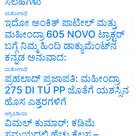
ಸಲಹೆಗಳು
ಯಶೋಗಾಥೆ
ಇದೋ ಅಂಕಿತ್ ಪಾಟೀಲ್ ಮತ್ತು
ಮಹೀಂದ್ರಾ 605 NOVO ಟ್ರಾಕ್ಟರ್
ಬಗ್ಗೆ ನಿಮ್ಮ ಹಿಂದಿ ಡಾಕ್ಯುಮೆಂಟ್‌ನ
ಕನ್ನಡ ಅನುವಾದ:
ಯಶೋಗಾಥೆ
ಪ್ರಹಲಾದ್ ಪ್ರಜಾಪತಿ: ಮಹೀಂದ್ರಾ
275 DI TU PP ಜೊತೆಗೆ ಯಶಸ್ಸಿನ
ಹೊಸ ಎತ್ತರಗಳಿಗೆ
ಅಗ್ರಿಪಿಡಿಯಾ
ವಿಮಲ್ ಕುಮಾರ್: ಕಡಿಮೆ
ಸಮಯದಲ್ಲಿ ಹೆಚ್ಚು ಕೆಲಸ –