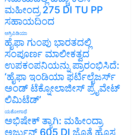
ಮಹೀಂದ್ರ 275 DI TU PP
ಸಹಾಯದಿಂದ
ಅಗ್ರಿಪಿಡಿಯಾ
ಹೈಫಾ ಗುಂಪು ಭಾರತದಲ್ಲಿ
ಸಂಪೂರ್ಣ ಮಾಲೀಕತ್ವದ
ಉಪಕಂಪನಿಯನ್ನು ಪ್ರಾರಂಭಿಸಿದೆ:
‘ಹೈಫಾ ಇಂಡಿಯಾ ಫರ್ಟಿಲೈಜರ್ಸ್
ಅಂಡ್ ಟೆಕ್ನೋಲಾಜೀಸ್ ಪ್ರೈವೇಟ್
ಲಿಮಿಟೆಡ್’
ಯಶೋಗಾಥೆ
ಅಭಿಷೇಕ್ ತ್ಯಾಗಿ: ಮಹೀಂದ್ರಾ
ಅರ್ಜುನ್ 605 DI ಜೊತೆ ಹೊಸ