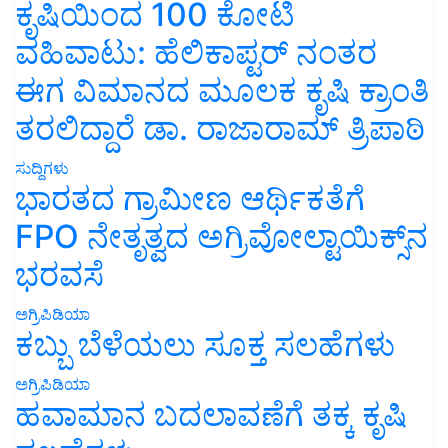
ಕೃಷಿಯಿಂದ 100 ಕೋಟಿ
ವಹಿವಾಟು: ಹೆಲಿಕಾಪ್ಟರ್ ನಂತರ
ಈಗ ವಿಮಾನದ ಮೂಲಕ ಕೃಷಿ ಕ್ರಾಂತಿ
ತರಲಿದ್ದಾರೆ ಡಾ. ರಾಜಾರಾಮ್ ತ್ರಿಪಾಠಿ
ಸುದ್ದಿಗಳು
ಭಾರತದ ಗ್ರಾಮೀಣ ಆರ್ಥಿಕತೆಗೆ
FPO ನೇತೃತ್ವದ ಅಗ್ರಿವೋಲ್ಟಾಯಿಕ್ಸ್‌ನ
ಭರವಸೆ
ಅಗ್ರಿಪಿಡಿಯಾ
ಕಬ್ಬು ಬೆಳೆಯಲು ಸೂಕ್ತ ಸಲಹೆಗಳು
ಅಗ್ರಿಪಿಡಿಯಾ
ಹವಾಮಾನ ಬದಲಾವಣೆಗೆ ತಕ್ಕ ಕೃಷಿ