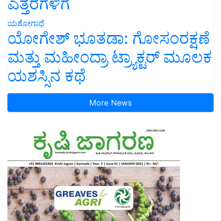
ಎತ್ತರಗಳಿಗೆ
ಯಶೋಗಾಥೆ
ಯೋಗೇಶ್ ಭೂತಡಾ: ಗೋಸಂರಕ್ಷಣೆ
ಮತ್ತು ಮಹೀಂದ್ರಾ ಟ್ರ್ಯಾಕ್ಟರ್ ಮೂಲಕ
ಯಶಸ್ಸಿನ ಕಥೆ
More News