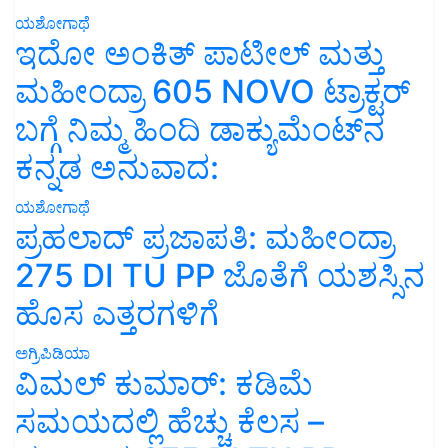
ಯಶೋಗಾಥೆ
ಇದೋ ಅಂಕಿತ್ ಪಾಟೀಲ್ ಮತ್ತು
ಮಹೀಂದ್ರಾ 605 NOVO ಟ್ರಾಕ್ಟರ್
ಬಗ್ಗೆ ನಿಮ್ಮ ಹಿಂದಿ ಡಾಕ್ಯುಮೆಂಟ್‌ನ
ಕನ್ನಡ ಅನುವಾದ:
ಯಶೋಗಾಥೆ
ಪ್ರಹಲಾದ್ ಪ್ರಜಾಪತಿ: ಮಹೀಂದ್ರಾ
275 DI TU PP ಜೊತೆಗೆ ಯಶಸ್ಸಿನ
ಹೊಸ ಎತ್ತರಗಳಿಗೆ
ಅಗ್ರಿಪಿಡಿಯಾ
ವಿಮಲ್ ಕುಮಾರ್: ಕಡಿಮೆ
ಸಮಯದಲ್ಲಿ ಹೆಚ್ಚು ಕೆಲಸ –