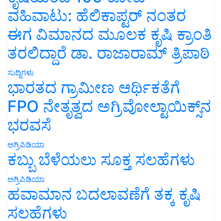
ವಹಿವಾಟು: ಹೆಲಿಕಾಪ್ಟರ್ ನಂತರ
ಈಗ ವಿಮಾನದ ಮೂಲಕ ಕೃಷಿ ಕ್ರಾಂತಿ
ತರಲಿದ್ದಾರೆ ಡಾ. ರಾಜಾರಾಮ್ ತ್ರಿಪಾಠಿ
ಸುದ್ದಿಗಳು
ಭಾರತದ ಗ್ರಾಮೀಣ ಆರ್ಥಿಕತೆಗೆ
FPO ನೇತೃತ್ವದ ಅಗ್ರಿವೋಲ್ಟಾಯಿಕ್ಸ್‌ನ
ಭರವಸೆ
ಅಗ್ರಿಪಿಡಿಯಾ
ಕಬ್ಬು ಬೆಳೆಯಲು ಸೂಕ್ತ ಸಲಹೆಗಳು
ಅಗ್ರಿಪಿಡಿಯಾ
ಹವಾಮಾನ ಬದಲಾವಣೆಗೆ ತಕ್ಕ ಕೃಷಿ
ಸಲಹೆಗಳು