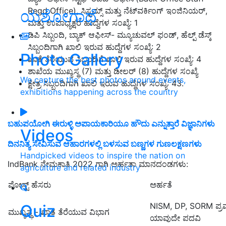
Regd Office), ಸಿಸ್ಟಮ್ಸ್ ಮತ್ತು ನೆಟ್‌ವರ್ಕಿಂಗ್ ಇಂಜಿನಿಯರ್,
ಯಶೋಗಾಥೆ
ಮತ್ತು ಉಪಾಧ್ಯಕ್ಷರ ಹುದ್ದೆಗಳ ಸಂಖ್ಯೆ: 1
ಡಿಪಿ ಸಿಬ್ಬಂದಿ, ಬ್ಯಾಕ್ ಆಫೀಸ್- ಮ್ಯೂಚುವಲ್ ಫಂಡ್, ಹೆಲ್ಪ್ ಡೆಸ್ಕ್
ಸಿಬ್ಬಂದಿಗಾಗಿ ಖಾಲಿ ಇರುವ ಹುದ್ದೆಗಳ ಸಂಖ್ಯೆ: 2
Photo Gallery
ಖಾತೆ ತೆರೆಯುವ ಸಿಬ್ಬಂದಿಗೆ ಖಾಲಿ ಇರುವ ಹುದ್ದೆಗಳ ಸಂಖ್ಯೆ: 4
ಶಾಖೆಯ ಮುಖ್ಯಸ್ಥ (7) ಮತ್ತು ಡೀಲರ್ (8) ಹುದ್ದೆಗಳ ಸಂಖ್ಯೆ
We capture the best photos around events,
ಕ್ಷೇತ್ರ ಸಿಬ್ಬಂದಿಗಾಗಿ ಖಾಲಿ ಇರುವ ಹುದ್ದೆಗಳ ಸಂಖ್ಯೆ: 43.
exhibitions happening across the country
ಬಹುಪಯೋಗಿ ಈರುಳ್ಳಿ ಅಪಾಯಕಾರಿಯೂ ಹೌದು ಎನ್ನುತ್ತಾರೆ ವಿಜ್ಞಾನಿಗಳು
Videos
ದಿನನಿತ್ಯ ಸೇವಿಸುವ ಆಹಾರಗಳಲ್ಲಿ ಬಳಸುವ ಬಣ್ಣಗಳ ಗುಣಲಕ್ಷಣಗಳು
Handpicked videos to inspire the nation on
IndBank ನೇಮಕಾತಿ 2022 ಗಾಗಿ ಅರ್ಹತಾ ಮಾನದಂಡಗಳು:
agriculture and related industry
ಪೋಸ್ಟ್ ಹೆಸರು
ಅರ್ಹತೆ
NISM, DP, SORM ಪ್ರ
Quiz
ಮುಖ್ಯಸ್ಥ - ಖಾತೆ ತೆರೆಯುವ ವಿಭಾಗ
ಯಾವುದೇ ಪದವಿ