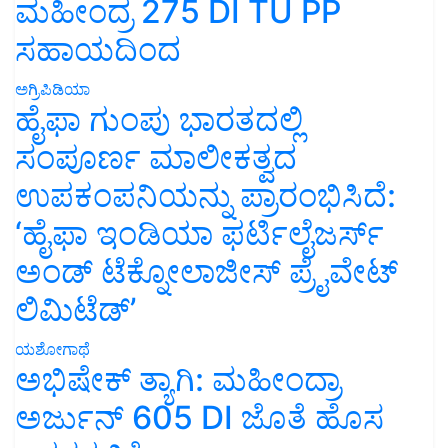
ಮಹೀಂದ್ರ 275 DI TU PP
ಸಹಾಯದಿಂದ
ಅಗ್ರಿಪಿಡಿಯಾ
ಹೈಫಾ ಗುಂಪು ಭಾರತದಲ್ಲಿ
ಸಂಪೂರ್ಣ ಮಾಲೀಕತ್ವದ
ಉಪಕಂಪನಿಯನ್ನು ಪ್ರಾರಂಭಿಸಿದೆ:
‘ಹೈಫಾ ಇಂಡಿಯಾ ಫರ್ಟಿಲೈಜರ್ಸ್
ಅಂಡ್ ಟೆಕ್ನೋಲಾಜೀಸ್ ಪ್ರೈವೇಟ್
ಲಿಮಿಟೆಡ್’
ಯಶೋಗಾಥೆ
ಅಭಿಷೇಕ್ ತ್ಯಾಗಿ: ಮಹೀಂದ್ರಾ
ಅರ್ಜುನ್ 605 DI ಜೊತೆ ಹೊಸ