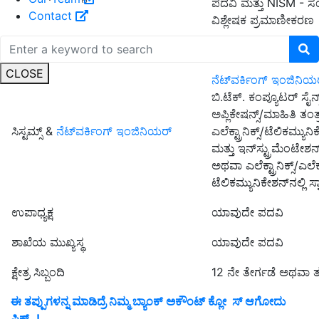
ಪದವಿ ಮತ್ತು NISM -
Contact
ವಿಶ್ಲೇಷಕ ಪ್ರಮಾಣೀಕರಣ
ಡೀಲರ್
NISM/NCFM ವಿದ್ಯಾರ್ಹ
CLOSE
ನೆಟ್‌ವರ್ಕಿಂಗ್ ಇಂಜಿನಿಯ
ಬಿ.ಟೆಕ್. ಕಂಪ್ಯೂಟರ್ ಸೈನ
ಅಪ್ಲಿಕೇಷನ್ಸ್/ಮಾಹಿತಿ ತಂತ್ರಜ
ಸಿಸ್ಟಮ್ಸ್ &
ನೆಟ್‌ವರ್ಕಿಂಗ್ ಇಂಜಿನಿಯರ್
ಎಲೆಕ್ಟ್ರಾನಿಕ್ಸ್/ಟೆಲಿಕಮ್ಯುನಿಕೇ
ಮತ್ತು ಇನ್‌ಸ್ಟ್ರುಮೆಂಟೇಶನ್
ಅಥವಾ ಎಲೆಕ್ಟ್ರಾನಿಕ್ಸ್/ಎಲೆಕ್ಟ್
ಟೆಲಿಕಮ್ಯುನಿಕೇಶನ್‌ನಲ್ಲಿ 
ಉಪಾಧ್ಯಕ್ಷ
ಯಾವುದೇ ಪದವಿ
ಶಾಖೆಯ ಮುಖ್ಯಸ್ಥ
ಯಾವುದೇ ಪದವಿ
ಕ್ಷೇತ್ರ ಸಿಬ್ಬಂದಿ
12 ನೇ ತೇರ್ಗಡೆ ಅಥವಾ ತ
ಈ ತಪ್ಪುಗಳನ್ನ ಮಾಡಿದ್ರೆ ನಿಮ್ಮ ಬ್ಯಾಂಕ್ ಅಕೌಂಟ್ ಕ್ಲೋ
ಸ್ ಆಗೋದು
ಫಿಕ್ಸ್..!