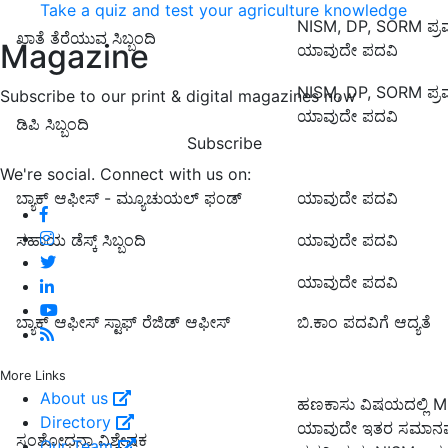
Take a quiz and test your agriculture knowledge
NISM, DP, SORM ಪ್ರ
ಖಾತೆ ತೆರೆಯುವ ಸಿಬ್ಬಂದಿ
Magazine
ಯಾವುದೇ ಪದವಿ
NISM, DP, SORM ಪ್ರ
Subscribe to our print & digital magazines now
ಯಾವುದೇ ಪದವಿ
ಡಿಪಿ ಸಿಬ್ಬಂದಿ
Subscribe
We're social. Connect with us on:
ಬ್ಯಾಕ್ ಆಫೀಸ್ - ಮ್ಯೂಚುಯಲ್ ಫಂಡ್
ಯಾವುದೇ ಪದವಿ
ಸಹಾಯ ಡೆಸ್ಕ್ ಸಿಬ್ಬಂದಿ
ಯಾವುದೇ ಪದವಿ
ಯಾವುದೇ ಪದವಿ
ಬ್ಯಾಕ್ ಆಫೀಸ್ ಸ್ಟಾಫ್ ರೆಜಿಡ್ ಆಫೀಸ್
ಬಿ.ಕಾಂ ಪದವಿಗೆ ಆದ್ಯತೆ
More Links
About us
ಹಣಕಾಸು ವಿಷಯದಲ್ಲಿ 
Directory
ಯಾವುದೇ ಇತರ ಸಮಾನವಾ
ಸಂಶೋಧನಾ ವಿಶ್ಲೇಷಕ
Our Team