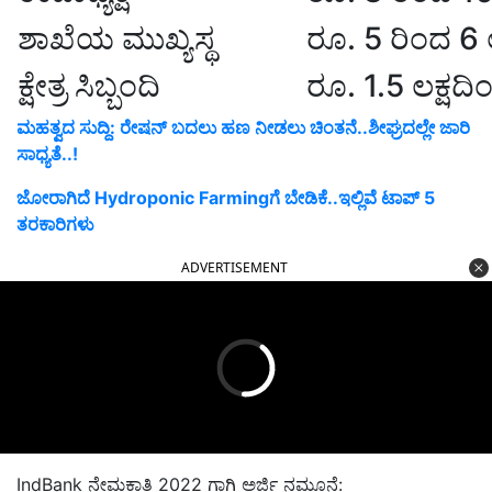
ಶಾಖೆಯ ಮುಖ್ಯಸ್ಥ
ರೂ. 5 ರಿಂದ 6 ಲ
ಕ್ಷೇತ್ರ ಸಿಬ್ಬಂದಿ
ರೂ. 1.5 ಲಕ್ಷದಿಂ
ಮಹತ್ವದ ಸುದ್ದಿ: ರೇಷನ್‌ ಬದಲು ಹಣ ನೀಡಲು ಚಿಂತನೆ..ಶೀಘ್ರದಲ್ಲೇ ಜಾರಿ
ಸಾಧ್ಯತೆ..!
ಜೋರಾಗಿದೆ Hydroponic Farmingಗೆ ಬೇಡಿಕೆ..ಇಲ್ಲಿವೆ ಟಾಪ್‌ 5
ತರಕಾರಿಗಳು
ADVERTISEMENT
IndBank ನೇಮಕಾತಿ 2022 ಗಾಗಿ ಅರ್ಜಿ ನಮೂನೆ: