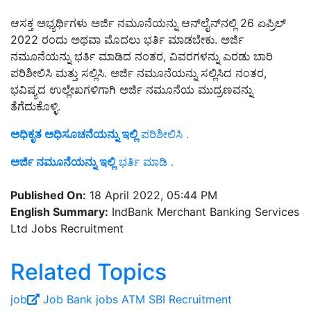
ಆಸಕ್ತ ಅಭ್ಯರ್ಥಿಗಳು ಅರ್ಜಿ ನಮೂನೆಯನ್ನು ಆನ್‌ಲೈನ್‌ನಲ್ಲಿ 26 ಏಪ್ರಿಲ್
2022 ರಂದು ಅಥವಾ ಮೊದಲು ಭರ್ತಿ ಮಾಡಬೇಕು. ಅರ್ಜಿ
ನಮೂನೆಯನ್ನು ಭರ್ತಿ ಮಾಡಿದ ನಂತರ, ವಿವರಗಳನ್ನು ಎರಡು ಬಾರಿ
ಪರಿಶೀಲಿಸಿ ಮತ್ತು ಸಲ್ಲಿಸಿ. ಅರ್ಜಿ ನಮೂನೆಯನ್ನು ಸಲ್ಲಿಸಿದ ನಂತರ,
ಭವಿಷ್ಯದ ಉಲ್ಲೇಖಗಳಿಗಾಗಿ ಅರ್ಜಿ ನಮೂನೆಯ ಮುದ್ರಣವನ್ನು
ತೆಗೆದುಕೊಳ್ಳಿ.
ಅಧಿಕೃತ ಅಧಿಸೂಚನೆಯನ್ನು ಇಲ್ಲಿ
ಪರಿಶೀಲಿಸಿ .
ಅರ್ಜಿ ನಮೂನೆಯನ್ನು ಇಲ್ಲಿ
ಭರ್ತಿ ಮಾಡಿ .
Published On:
18 April 2022, 05:44 PM
English Summary:
IndBank Merchant Banking Services
Ltd Jobs Recruitment
Related Topics
job
Job
Bank jobs
ATM
SBI
Recruitment