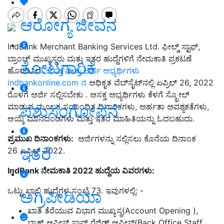
ಆರೋಗ್ಯ ಜೀವನ
IndBank Merchant Banking Services Ltd. ಫೀಲ್ಡ್ ಸ್ಟಾಫ್,
ಬ್ರಾಂಚ್ ಮುಖ್ಯಸ್ಥರು ಮತ್ತು ಇತರ ಹುದ್ದೆಗಳಿಗೆ ನೇಮಕಾತಿ ಪ್ರಕಟಣೆ
ತೋಟಗಾರಿಕೆ
ಹೊರಡಿಸಿದೆ.
ಆಸಕ್ತ ಮತ್ತು ಅರ್ಹ ಅಭ್ಯರ್ಥಿಗಳು
indbankonline.com ನ
ಅಧಿಕೃತ ವೆಬ್‌ಸೈಟ್‌ನಲ್ಲಿ ಏಪ್ರಿಲ್ 26, 2022
ರೊಳಗೆ ಅರ್ಜಿ ಸಲ್ಲಿಸಬೇಕು . ಆಸಕ್ತ ಅಭ್ಯರ್ಥಿಗಳು ಕೆಳಗೆ ಸ್ಕ್ರೋಲ್
ಪಶುಸಂಗೋಪನೆ
ಮಾಡುವ ಮೂಲಕ ಸಂಬಂಧಿತ ದಿನಾಂಕಗಳು, ಅರ್ಹತಾ ಅವಶ್ಯಕತೆಗಳು,
ಆಯ್ಕೆ ಮಾನದಂಡಗಳು ಮತ್ತು ಇತರ ಮಾಹಿತಿಯನ್ನು ಓದಬಹುದು.
ಪ್ರಮುಖ ದಿನಾಂಕಗಳು:
ಅರ್ಜಿಗಳನ್ನು ಸಲ್ಲಿಸಲು ಕೊನೆಯ ದಿನಾಂಕ
ಇತರೆ
26 ಏಪ್ರಿಲ್ 2022.
IndBank
ನೇಮಕಾತಿ
2022
ಹುದ್ದೆಯ ವಿವರಗಳು:
ಒಟ್ಟು ಖಾಲಿ ಹುದ್ದೆಗಳ ಸಂಖ್ಯೆ 73. ಇವುಗಳಲ್ಲಿ: -
ಅಗ್ರಿಪೀಡಿಯಾ
ಖಾತೆ ತೆರೆಯುವ ವಿಭಾಗ ಮುಖ್ಯಸ್ಥ(Account Opening ),
ಬ್ಯಾಕ್ ಆಫೀಸ್ ಸ್ಟಾಫ್ ರೆಜಿಡ್ ಆಫೀಸ್(Back Office Staff