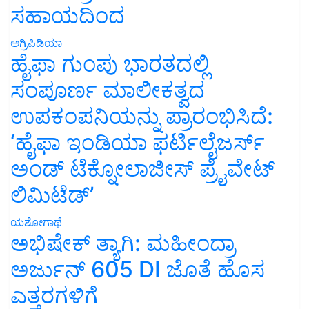
ಸಹಾಯದಿಂದ
ಅಗ್ರಿಪಿಡಿಯಾ
ಹೈಫಾ ಗುಂಪು ಭಾರತದಲ್ಲಿ
ಸಂಪೂರ್ಣ ಮಾಲೀಕತ್ವದ
ಉಪಕಂಪನಿಯನ್ನು ಪ್ರಾರಂಭಿಸಿದೆ:
‘ಹೈಫಾ ಇಂಡಿಯಾ ಫರ್ಟಿಲೈಜರ್ಸ್
ಅಂಡ್ ಟೆಕ್ನೋಲಾಜೀಸ್ ಪ್ರೈವೇಟ್
ಲಿಮಿಟೆಡ್’
ಯಶೋಗಾಥೆ
ಅಭಿಷೇಕ್ ತ್ಯಾಗಿ: ಮಹೀಂದ್ರಾ
ಅರ್ಜುನ್ 605 DI ಜೊತೆ ಹೊಸ
ಎತ್ತರಗಳಿಗೆ