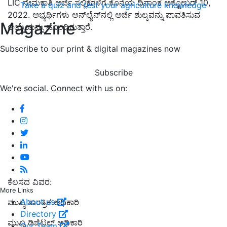
LIC ನೇಮಕಾತಿ ಅರ್ಜಿ ಸಲ್ಲಿಕೆಗಳಿಗೆ ಕೊನೆಯ ದಿನಾಂಕ ಅಕ್ಟೋಬರ್ 10,
Take a quiz and test your agriculture knowledge
2022. ಅಭ್ಯರ್ಥಿಗಳು ಆನ್‌ಲೈನ್‌ನಲ್ಲಿ ಅರ್ಜಿ ಶುಲ್ಕವನ್ನು ಪಾವತಿಸುವ
Magazine
ಆಯ್ಕೆಯನ್ನು ಹೊಂದಿರುತ್ತಾರೆ.
Subscribe to our print & digital magazines now
Subscribe
We're social. Connect with us on:
ಕೆಲಸದ ವಿವರ:
More Links
About us
ಮುಖ್ಯ ತಾಂತ್ರಿಕ ಅಧಿಕಾರಿ
Directory
ಮುಖ್ಯ ಡಿಜಿಟಲ್ ಅಧಿಕಾರಿ
Our Team