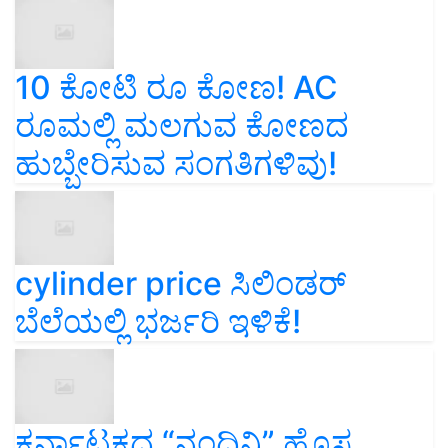
10 ಕೋಟಿ ರೂ ಕೋಣ! AC
ರೂಮಲ್ಲಿ ಮಲಗುವ ಕೋಣದ
ಹುಬ್ಬೇರಿಸುವ ಸಂಗತಿಗಳಿವು!
cylinder price ಸಿಲಿಂಡರ್‌
ಬೆಲೆಯಲ್ಲಿ ಭರ್ಜರಿ ಇಳಿಕೆ!
ಕರ್ನಾಟಕದ “ನಂದಿನಿ” ಹೊಸ