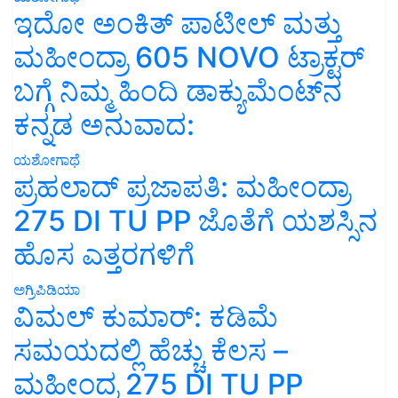
ಇದೋ ಅಂಕಿತ್ ಪಾಟೀಲ್ ಮತ್ತು
ಮಹೀಂದ್ರಾ 605 NOVO ಟ್ರಾಕ್ಟರ್
ಬಗ್ಗೆ ನಿಮ್ಮ ಹಿಂದಿ ಡಾಕ್ಯುಮೆಂಟ್‌ನ
ಕನ್ನಡ ಅನುವಾದ:
ಯಶೋಗಾಥೆ
ಪ್ರಹಲಾದ್ ಪ್ರಜಾಪತಿ: ಮಹೀಂದ್ರಾ
275 DI TU PP ಜೊತೆಗೆ ಯಶಸ್ಸಿನ
ಹೊಸ ಎತ್ತರಗಳಿಗೆ
ಅಗ್ರಿಪಿಡಿಯಾ
ವಿಮಲ್ ಕುಮಾರ್: ಕಡಿಮೆ
ಸಮಯದಲ್ಲಿ ಹೆಚ್ಚು ಕೆಲಸ –
ಮಹೀಂದ್ರ 275 DI TU PP