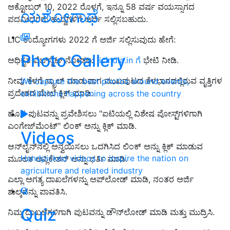
ಅಕ್ಟೋಬರ್ 10, 2022 ರೊಳಗೆ, ಇನ್ನೂ 58 ವರ್ಷ ವಯಸ್ಸಾಗದ
ಯಶೋಗಾಥೆ
ಪದವೀಧರರು ಹುದ್ದೆಗಳಿಗೆ ಅರ್ಜಿ ಸಲ್ಲಿಸಬಹುದು.
LIC ಉದ್ಯೋಗಗಳು 2022 ಗೆ ಅರ್ಜಿ ಸಲ್ಲಿಸುವುದು ಹೇಗೆ:
Photo Gallery
ಅಧಿಕೃತ ವೆಬ್‌ಸೈಟ್ ನೋಡಲು
licindia.in ಗೆ
ಭೇಟಿ ನೀಡಿ.
ನೀವು ಕೆಳಗೆ ಸ್ಕ್ರಾಲ್ ಮಾಡುವಾಗ ಮುಖಪುಟದ ಕೆಳಭಾಗದಲ್ಲಿರುವ ವೃತ್ತಿಗಳ
We capture the best photos around events,
ಪ್ರದೇಶದ ಮೇಲೆ ಕ್ಲಿಕ್ ಮಾಡಿ.
exhibitions happening across the country
ಹೊಸ ಪುಟವನ್ನು ಪ್ರವೇಶಿಸಲು "ಐಟಿಯಲ್ಲಿ ವಿಶೇಷ ಪೋಸ್ಟ್‌ಗಳಿಗಾಗಿ
ಎಂಗೇಜ್‌ಮೆಂಟ್" ಲಿಂಕ್ ಅನ್ನು ಕ್ಲಿಕ್ ಮಾಡಿ.
Videos
ಆನ್‌ಲೈನ್‌ನಲ್ಲಿ ಅನ್ವಯಿಸಲು ಒದಗಿಸಿದ ಲಿಂಕ್ ಅನ್ನು ಕ್ಲಿಕ್ ಮಾಡುವ
Handpicked videos to inspire the nation on
ಮೂಲಕ ಅಪ್ಲಿಕೇಶನ್ ಅನ್ನು ಭರ್ತಿ ಮಾಡಿ.
agriculture and related industry
ಎಲ್ಲಾ ಅಗತ್ಯ ದಾಖಲೆಗಳನ್ನು ಅಪ್‌ಲೋಡ್ ಮಾಡಿ, ನಂತರ ಅರ್ಜಿ
ಶುಲ್ಕವನ್ನು ಪಾವತಿಸಿ.
Quiz
ನಿಮ್ಮ ದಾಖಲೆಗಳಿಗಾಗಿ ಪುಟವನ್ನು ಡೌನ್‌ಲೋಡ್ ಮಾಡಿ ಮತ್ತು ಮುದ್ರಿಸಿ.