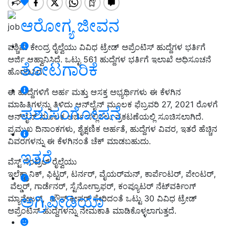
ಆರೋಗ್ಯ ಜೀವನ
job
ಪಶ್ಚಿಮ ಕೇಂದ್ರ ರೈಲ್ವೆಯು ವಿವಿಧ ಟ್ರೇಡ್‌ ಅಪ್ರೆಂಟಿಸ್ ಹುದ್ದೆಗಳ ಭರ್ತಿಗೆ
ಅರ್ಜಿ ಆಹ್ವಾನಿಸಿದೆ. ಒಟ್ಟು 561 ಹುದ್ದೆಗಳ ಭರ್ತಿಗೆ ಇಲಾಖೆ ಅಧಿಸೂಚನೆ
ತೋಟಗಾರಿಕೆ
ಹೊರಡಿಸಿದೆ.
ಈ ಹುದ್ದೆಗಳಿಗೆ ಅರ್ಹ ಮತ್ತು ಆಸಕ್ತ ಅಭ್ಯರ್ಥಿಗಳು ಈ ಕೆಳಗಿನ
ಮಾಹಿತಿಗಳನ್ನು ತಿಳಿದು ಆನ್‌ಲೈನ್‌ ಮೂಲಕ ಫೆಬ್ರವರಿ 27, 2021
ರೊಳಗೆ
ಪಶುಸಂಗೋಪನೆ
ಆನ್‌ಲೈನ್‌ ಮೂಲಕ ಅರ್ಜಿ ಸಲ್ಲಿಸಲು ಪ್ರಕಟಣೆಯಲ್ಲಿ ಸೂಚಿಸಲಾಗಿದೆ.
ಪ್ರಮುಖ ದಿನಾಂಕಗಳು
, ಶೈಕ್ಷಣಿಕ ಅರ್ಹತೆ, ಹುದ್ದೆಗಳ ವಿವರ, ಇತರೆ ಹೆಚ್ಚಿನ
ವಿವರಗಳನ್ನು ಈ ಕೆಳಗಿನಂತೆ ಚೆಕ್‌ ಮಾಡಬಹುದು.
ಇತರೆ
ವೆಸ್ಟ್ ಸೆಂಟ್ರಲ್ ರೈಲ್ವೆಯು
ಇಲೆಕ್ಟ್ರಾನಿಕ್, ಫಿಟ್ಟರ್, ಟರ್ನರ್, ವೈಯರ್‌ಮನ್, ಕಾರ್ಪೆಂಟರ್, ಪೇಂಟರ್,
ವೆಲ್ಡರ್, ಗಾರ್ಡೆನರ್, ಸ್ಟೆನೋಗ್ರಾಫರ್, ಕಂಪ್ಯೂಟರ್ ನೆಟ್‌ವರ್ಕಿಂಗ್
ಅಗ್ರಿಪೀಡಿಯಾ
ಮ್ಯಾನೇಜರ್, ಹೌಸ್‌ ಕೀಪರ್ ಸೇರಿದಂತೆ ಒಟ್ಟು 30
ವಿವಿಧ ಟ್ರೇಡ್‌
ಅಪ್ರೆಂಟಿಸ್‌ ಹುದ್ದೆಗಳನ್ನು ನೇಮಕಾತಿ ಮಾಡಿಕೊಳ್ಳಲಾಗುತ್ತದೆ.