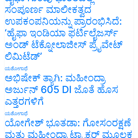
ಸಂಪೂರ್ಣ ಮಾಲೀಕತ್ವದ
ಉಪಕಂಪನಿಯನ್ನು ಪ್ರಾರಂಭಿಸಿದೆ:
‘ಹೈಫಾ ಇಂಡಿಯಾ ಫರ್ಟಿಲೈಜರ್ಸ್
ಅಂಡ್ ಟೆಕ್ನೋಲಾಜೀಸ್ ಪ್ರೈವೇಟ್
ಲಿಮಿಟೆಡ್’
ಯಶೋಗಾಥೆ
ಅಭಿಷೇಕ್ ತ್ಯಾಗಿ: ಮಹೀಂದ್ರಾ
ಅರ್ಜುನ್ 605 DI ಜೊತೆ ಹೊಸ
ಎತ್ತರಗಳಿಗೆ
ಯಶೋಗಾಥೆ
ಯೋಗೇಶ್ ಭೂತಡಾ: ಗೋಸಂರಕ್ಷಣೆ
ಮತ್ತು ಮಹೀಂದ್ರಾ ಟ್ರ್ಯಾಕ್ಟರ್ ಮೂಲಕ