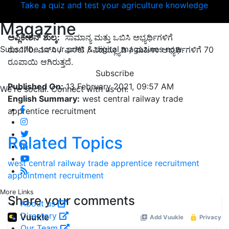
Take a quiz and test your agriculture knowledge
Magazine
ಅಪ್ಲಿಕೇಶನ್‌ ಶುಲ್ಕ:
ಸಾಮಾನ್ಯ ಮತ್ತು ಒಬಿಸಿ ಅಭ್ಯರ್ಥಿಗಳಿಗೆ
Subscribe to our print & digital magazines now
ರೂ.170. ಎಸ್‌ಸಿ / ಎಸ್‌ಟಿ / ಪಿಡಬ್ಲ್ಯೂಡಿ / ಮಹಿಳಾ ಅಭ್ಯರ್ಥಿಗಳಿಗೆ 70
ರೂಪಾಯಿ ಆಗಿರುತ್ತದೆ.
Subscribe
Published On:
13 February 2021, 09:57 AM
We're social. Connect with us on:
English Summary:
west central railway trade
apprentice recruitment
Related Topics
west central railway trade apprentice recruitment
appointment
recruitment
More Links
Share your comments
About us
Directory
Our Team