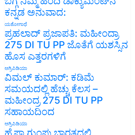
ಬಗ್ಗೆ ನಿಮ್ಮ ಹಿಂದಿ ಡಾಕ್ಯುಮೆಂಟ್‌ನ
ಕನ್ನಡ ಅನುವಾದ:
ಯಶೋಗಾಥೆ
ಪ್ರಹಲಾದ್ ಪ್ರಜಾಪತಿ: ಮಹೀಂದ್ರಾ
275 DI TU PP ಜೊತೆಗೆ ಯಶಸ್ಸಿನ
ಹೊಸ ಎತ್ತರಗಳಿಗೆ
ಅಗ್ರಿಪಿಡಿಯಾ
ವಿಮಲ್ ಕುಮಾರ್: ಕಡಿಮೆ
ಸಮಯದಲ್ಲಿ ಹೆಚ್ಚು ಕೆಲಸ –
ಮಹೀಂದ್ರ 275 DI TU PP
ಸಹಾಯದಿಂದ
ಅಗ್ರಿಪಿಡಿಯಾ
ಹೈಫಾ ಗುಂಪು ಭಾರತದಲ್ಲಿ