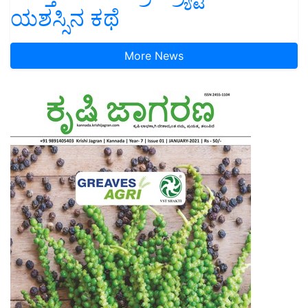
ಯಶಸ್ಸಿನ ಕಥೆ
More News