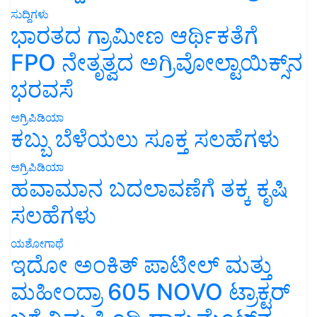
ಸುದ್ದಿಗಳು
ಭಾರತದ ಗ್ರಾಮೀಣ ಆರ್ಥಿಕತೆಗೆ
FPO ನೇತೃತ್ವದ ಅಗ್ರಿವೋಲ್ಟಾಯಿಕ್ಸ್‌ನ
ಭರವಸೆ
ಅಗ್ರಿಪಿಡಿಯಾ
ಕಬ್ಬು ಬೆಳೆಯಲು ಸೂಕ್ತ ಸಲಹೆಗಳು
ಅಗ್ರಿಪಿಡಿಯಾ
ಹವಾಮಾನ ಬದಲಾವಣೆಗೆ ತಕ್ಕ ಕೃಷಿ
ಸಲಹೆಗಳು
ಯಶೋಗಾಥೆ
ಇದೋ ಅಂಕಿತ್ ಪಾಟೀಲ್ ಮತ್ತು
ಮಹೀಂದ್ರಾ 605 NOVO ಟ್ರಾಕ್ಟರ್