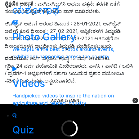
ಶೈಕ್ಷಣಿಕ ಅರ್ಹತೆ :
ಎಸ್‌ಎಸ್‌ಎಲ್‌ಸಿ ಅಥವಾ ಹತ್ತನೇ ತರಗತಿ ಜತೆಗೆ
ಯಶೋಗಾಥೆ
ಸಂಬಂಧಿಸಿದ ಟ್ರೇಡ್‌ನಲ್ಲಿ ಐಟಿಐ ಪಾಸ್‌ ಮಾಡಿರಬೇಕು.
ಆನ್‌ಲೈನ್‌ ಅರ್ಜಿಗೆ ಆರಂಭ ದಿನಾಂಕ : 28-01-2021, ಆನ್‌ಲೈನ್‌
ಅರ್ಜಿಗೆ ಕೊನೆ ದಿನಾಂಕ : 27-02-2021, ಅಪ್ಲಿಕೇಶನ್‌ಗೆ ತಿದ್ದುಪಡಿ
Photo Gallery
ದಿನಾಂಕ : 28-02-2021
ರಿಂದ
02-03-2021 ಆಗಿರುತ್ತದೆ.ಈ
ದಿನಾಂಕದೊಳಗೆ ಅಭ್ಯರ್ಥಿಗಳು ತಿದ್ದುಪಡಿ ಮಾಡಿಕೊಳ್ಳಬಹುದು.
We capture the best photos around events,
exhibitions happening across the country
ವಯೋಮಿತಿ:
ಅರ್ಜಿ ಸಲ್ಲಿಸಲು ಕನಿಷ್ಠ 15
ವರ್ಷ ಆಗಿರಬೇಕು.
ಗರಿಷ್ಠ
24
ವರ್ಷ ವಯೋಮಿತಿ ಮೀರಿರಬಾರದು. ಎಸ್‌ಸಿ / ಎಸ್‌ಟಿ / ಒಬಿಸಿ
/ ಪ್ರವರ್ಗ-
1
ಅಭ್ಯರ್ಥಿಗಳಿಗೆ ಸರ್ಕಾರಿ ನಿಯಮದ ಪ್ರಕಾರ ವಯೋಮಿತಿ
Videos
ಸಡಿಲಿಕೆ ನಿಯಮಗಳು ಅನ್ವಯವಾಗಲಿವೆ.
Handpicked videos to inspire the nation on
ADVERTISEMENT
agriculture and related industry
Quiz