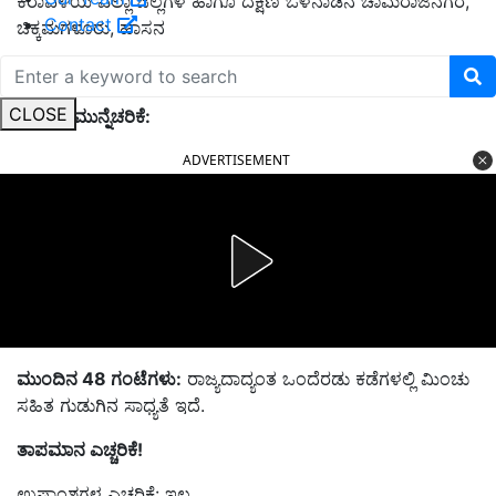
ಕರಾವಳಿಯ ಎಲ್ಲಾ ಜಿಲ್ಲೆಗಳ ಹಾಗೂ ದಕ್ಷಿಣ ಒಳನಾಡಿನ ಚಾಮರಾಜನಗರ,
Contact
ಚಿಕ್ಕಮಗಳೂರು, ಹಾಸನ
ಮತ್ತು ಕೊಡಗು ಜಿಲ್ಲೆಗಳ ಒಂದೆರಡು ಕಡೆಗಳಲ್ಲಿ ಭಾರಿ ಮಳೆಯಾಗಲಿದೆ.
CLOSE
ಗುಡುಗು ಮುನ್ನೆಚರಿಕೆ:
ADVERTISEMENT
ಮುಂದಿನ 48 ಗಂಟೆಗಳು:
ರಾಜ್ಯದಾದ್ಯಂತ ಒಂದೆರಡು ಕಡೆಗಳಲ್ಲಿ ಮಿಂಚು
ಸಹಿತ ಗುಡುಗಿನ ಸಾಧ್ಯತೆ ಇದೆ.
ತಾಪಮಾನ ಎಚ್ಚರಿಕೆ!
ಉಷ್ಣಾಂಶಗಳ ಎಚ್ಚರಿಕೆ: ಇಲ್ಲ.