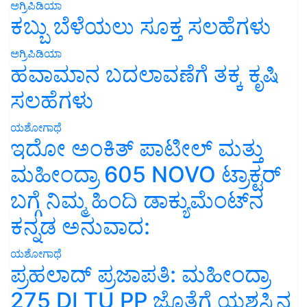
ಅಗ್ರಿಪಿಡಿಯಾ
ಕಬ್ಬು ಬೆಳೆಯಲು ಸೂಕ್ತ ಸಲಹೆಗಳು
ಅಗ್ರಿಪಿಡಿಯಾ
ಹವಾಮಾನ ಬದಲಾವಣೆಗೆ ತಕ್ಕ ಕೃಷಿ
ಸಲಹೆಗಳು
ಯಶೋಗಾಥೆ
ಇದೋ ಅಂಕಿತ್ ಪಾಟೀಲ್ ಮತ್ತು
ಮಹೀಂದ್ರಾ 605 NOVO ಟ್ರಾಕ್ಟರ್
ಬಗ್ಗೆ ನಿಮ್ಮ ಹಿಂದಿ ಡಾಕ್ಯುಮೆಂಟ್‌ನ
ಕನ್ನಡ ಅನುವಾದ:
ಯಶೋಗಾಥೆ
ಪ್ರಹಲಾದ್ ಪ್ರಜಾಪತಿ: ಮಹೀಂದ್ರಾ
275 DI TU PP ಜೊತೆಗೆ ಯಶಸ್ಸಿನ