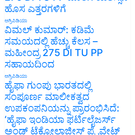
ಹೊಸ ಎತ್ತರಗಳಿಗೆ
ಅಗ್ರಿಪಿಡಿಯಾ
ವಿಮಲ್ ಕುಮಾರ್: ಕಡಿಮೆ
ಸಮಯದಲ್ಲಿ ಹೆಚ್ಚು ಕೆಲಸ –
ಮಹೀಂದ್ರ 275 DI TU PP
ಸಹಾಯದಿಂದ
ಅಗ್ರಿಪಿಡಿಯಾ
ಹೈಫಾ ಗುಂಪು ಭಾರತದಲ್ಲಿ
ಸಂಪೂರ್ಣ ಮಾಲೀಕತ್ವದ
ಉಪಕಂಪನಿಯನ್ನು ಪ್ರಾರಂಭಿಸಿದೆ:
‘ಹೈಫಾ ಇಂಡಿಯಾ ಫರ್ಟಿಲೈಜರ್ಸ್
ಅಂಡ್ ಟೆಕ್ನೋಲಾಜೀಸ್ ಪ್ರೈವೇಟ್