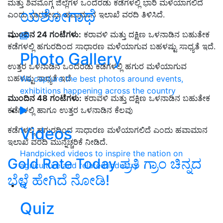
ಮತ್ತು ಶಿವಮೊಗ್ಗ ಜಿಲ್ಲೆಗಳ ಒಂದೆರಡು ಕಡೆಗಳಲ್ಲಿ ಭಾರಿ ಮಳೆಯಾಗಲಿದೆ
ಯಶೋಗಾಥೆ
ಎಂದು ಭಾರತೀಯ ಹವಾಮಾನ ಇಲಾಖೆ ವರದಿ ತಿಳಿಸಿದೆ.
ಮುಂದಿನ 24 ಗಂಟೆಗಳು:
ಕರಾವಳಿ ಮತ್ತು ದಕ್ಷಿಣ ಒಳನಾಡಿನ ಬಹುತೇಕ
ಕಡೆಗಳಲ್ಲಿ ಹಗುರದಿಂದ ಸಾಧಾರಣ ಮಳೆಯಾಗುವ ಬಹಳಷ್ಟು ಸಾಧ್ಯತೆ ಇದೆ.
Photo Gallery
ಉತ್ತರ ಒಳನಾಡಿನ ಒಂದೆರಡು ಕಡೆಗಳಲ್ಲಿ ಹಗುರ ಮಳೆಯಾಗುವ
ಬಹಳಷ್ಟು ಸಾಧ್ಯತೆ ಇದೆ
We capture the best photos around events,
exhibitions happening across the country
ಮುಂದಿನ 48 ಗಂಟೆಗಳು:
ಕರಾವಳಿ ಮತ್ತು ದಕ್ಷಿಣ ಒಳನಾಡಿನ ಬಹುತೇಕ
ಕಡೆಗಳಲ್ಲಿ ಹಾಗೂ ಉತ್ತರ ಒಳನಾಡಿನ ಕೆಲವು
Videos
ಕಡೆಗಳಲ್ಲಿ ಹಗುರದಿಂದ ಸಾಧಾರಣ ಮಳೆಯಾಗಲಿದೆ ಎಂದು ಹವಾಮಾನ
ಇಲಾಖೆ ವರದಿ ಮುನ್ನೆಚ್ಚರಿಕೆ ನೀಡಿದೆ.
Handpicked videos to inspire the nation on
Gold Rate Today ಪ್ರತಿ ಗ್ರಾಂ ಚಿನ್ನದ
agriculture and related industry
ಬೆಲೆ ಹೇಗಿದೆ ನೋಡಿ!
Quiz