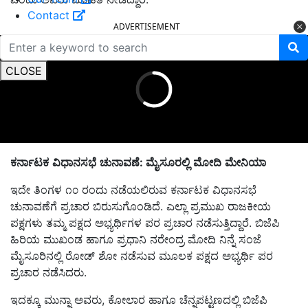
Contact
ADVERTISEMENT
CLOSE
ಕರ್ನಾಟಕ
ವಿಧಾನಸಭೆ
ಚುನಾವಣೆ:
ಮೈಸೂರಲ್ಲಿ
ಮೋದಿ
ಮೇನಿಯಾ
ಇದೇ ತಿಂಗಳ ೧೦ ರಂದು ನಡೆಯಲಿರುವ ಕರ್ನಾಟಕ ವಿಧಾನಸಭೆ
ಚುನಾವಣೆಗೆ ಪ್ರಚಾರ ಬಿರುಸುಗೊಂಡಿದೆ. ಎಲ್ಲಾ ಪ್ರಮುಖ ರಾಜಕೀಯ
ಪಕ್ಷಗಳು ತಮ್ಮ ಪಕ್ಷದ ಅಭ್ಯರ್ಥಿಗಳ ಪರ ಪ್ರಚಾರ ನಡೆಸುತ್ತಿದ್ದಾರೆ. ಬಿಜೆಪಿ
ಹಿರಿಯ ಮುಖಂಡ ಹಾಗೂ ಪ್ರಧಾನಿ ನರೇಂದ್ರ ಮೋದಿ ನಿನ್ನೆ ಸಂಜೆ
ಮೈಸೂರಿನಲ್ಲಿ ರೋಡ್ ಶೋ ನಡೆಸುವ ಮೂಲಕ ಪಕ್ಷದ ಅಭ್ಯರ್ಥಿ ಪರ
ಪ್ರಚಾರ ನಡೆಸಿದರು.
ಇದಕ್ಕೂ ಮುನ್ನಾ ಅವರು, ಕೋಲಾರ ಹಾಗೂ ಚೆನ್ನಪಟ್ಟಣದಲ್ಲಿ ಬಿಜೆಪಿ