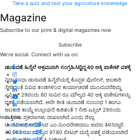
Take a quiz and test your agriculture knowledge
Magazine
Subscribe to our print & digital magazines now
Subscribe
We're social. Connect with us on:
ಚುನಾವಣೆ
ಹಿನ್ನೆಲೆ
ಅಕ್ರಮವಾಗಿ
ಸಂಗ್ರಹಿಸಿಟ್ಟಿದ್ದ
40
ಅಕ್ಕಿ
ಪಾಕೇಟ್
ವಶಕ್ಕೆ
ವಿಧಾನಸಭಾ ಚುನಾವಣೆ ಹಿನ್ನೆಲೆಯಲ್ಲಿ ಕೊಪ್ಪಳ ಪೊಲೀಸ್, ಅಬಕಾರಿ
ಸೇರಿದಂತೆ ವಿವಿಧ ತಂಡಗಳಿಂದ ಕಾರ್ಯಾಚರಣೆ ಮುಂದುವರೆದಿದ್ದು
ಏಪ್ರೀಲ್ 29ರಂದು 80 ಸಾವಿರ ರೂ ಮೌಲ್ಯದ 40 ಅಕ್ಕಿ ಪಾಕೇಟಗಳನ್ನು
ವಶಕ್ಕೆ ಪಡೆಯಲಾಗಿದೆ. ಅದೇ ರೀತಿ ಚುನಾವಣೆ ಸಂಬಂಧ 1 ಹಾಗೂ
ಅಬಕಾರಿ ಕಾಯ್ದೆ ಉಲ್ಲಂಘನೆ ಕುರಿತಂತೆ 1 ಸೇರಿ ಏಪ್ರಿಲ್ 29ರಂದು
ಮತ್ತೆರಡು ಪ್ರಕರಣಗಳು ದಾಖಲಾಗಿವೆ ಎಂದು ಜಿಲ್ಲಾ
More Links
About us
ಚುನಾವಣಾಧಿಕಾರಿಗಳಾದ ಎಂ.ಸುಂದರೇಶಬಾಬು ಅವರು ತಿಳಿಸಿದ್ದಾರೆ.
Directory
49,563 ರೂ. ಮೌಲ್ಯದ 97.80 ಲೀಟರ್ ಮದ್ಯೆ ವಶಕ್ಕೆ ಪಡೆಯಲಾಗಿದೆ
Our Team
ಎಂದು ಅವರು ಮಾಹಿತಿ ನೀಡಿದ್ದಾರೆ.