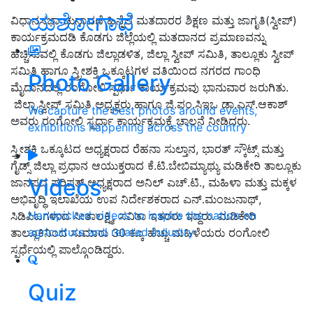
ಯಶೋಗಾಥೆ
ವಿಧಾನಸಭಾ ಚುನಾವಣೆ ಹಿನ್ನೆಲೆ ಮತದಾರರ ಶಿಕ್ಷಣ ಮತ್ತು ಜಾಗೃತಿ(ಸ್ವೀಪ್)
ಕಾರ್ಯಕ್ರಮದಡಿ ಕೊಡಗು ಜಿಲ್ಲೆಯಲ್ಲಿ ಮತದಾನದ ಪ್ರಮಾಣವನ್ನು
ಹೆಚ್ಚಿಸುವಲ್ಲಿ ಕೊಡಗು ಜಿಲ್ಲಾಡಳಿತ, ಜಿಲ್ಲಾ ಸ್ವೀಪ್ ಸಮಿತಿ, ತಾಲ್ಲೂಕು ಸ್ವೀಪ್
ಸಮಿತಿ ಹಾಗೂ ಸ್ತ್ರೀಶಕ್ತಿ ಒಕ್ಕೂಟಗಳ ವತಿಯಿಂದ ನಗರದ ಗಾಂಧಿ
Photo Gallery
ಮೈದಾನದಲ್ಲಿ ರಂಗೋಲಿ ಸ್ಪರ್ಧಾ ಕಾರ್ಯಕ್ರಮವು ಭಾನುವಾರ ಜರುಗಿತು.
ಜಿಲ್ಲಾ ಸ್ವೀಪ್ ಸಮಿತಿ ಅಧ್ಯಕ್ಷರು ಹಾಗೂ ಜಿ.ಪಂ.ಸಿಇಒ ಡಾ.ಎಸ್.ಆಕಾಶ್
We capture the best photos around events,
ಅವರು ರಂಗೋಲಿ ಸ್ಪರ್ಧಾ ಕಾರ್ಯಕ್ರಮಕ್ಕೆ ಚಾಲನೆ ನೀಡಿದರು.
exhibitions happening across the country
ಸ್ತ್ರೀಶಕ್ತಿ ಒಕ್ಕೂಟದ ಅಧ್ಯಕ್ಷರಾದ ರೆಹನಾ ಸುಲ್ತಾನ, ಭಾರತ್ ಸ್ಕೌಟ್ಸ್ ಮತ್ತು
ಗೈಡ್ಸ್ ಜಿಲ್ಲಾ ಪ್ರಧಾನ ಆಯುಕ್ತರಾದ ಕೆ.ಟಿ.ಬೇಬಿಮ್ಯಾಥ್ಯು ಮಡಿಕೇರಿ ತಾಲ್ಲೂಕು
Videos
ಜಾನಪದ ಪರಿಷತ್ ಅಧ್ಯಕ್ಷರಾದ ಅನಿಲ್ ಎಚ್.ಟಿ., ಮಹಿಳಾ ಮತ್ತು ಮಕ್ಕಳ
ಅಭಿವೃದ್ಧಿ ಇಲಾಖೆಯ ಉಪ ನಿರ್ದೇಶಕರಾದ ಎನ್.ಮಂಜುನಾಥ್,
Handpicked videos to inspire the nation on
ಸಿಡಿಪಿಒಗಳಾದ ಸೀತಾಲಕ್ಷ್ಮಿ, ಸವಿತಾ ಇತರರು ಇದ್ದರು. ಮಡಿಕೇರಿ
agriculture and related industry
ತಾಲ್ಲೂಕಿನಿಂದ ಸುಮಾರು 30 ಕ್ಕೂ ಹೆಚ್ಚು ಮಹಿಳೆಯರು ರಂಗೋಲಿ
ಸ್ಪರ್ಧೆಯಲ್ಲಿ ಪಾಲ್ಗೊಂಡಿದ್ದರು.
Quiz