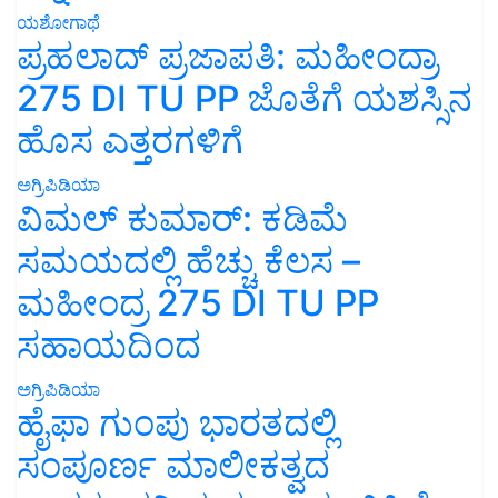
ಯಶೋಗಾಥೆ
ಪ್ರಹಲಾದ್ ಪ್ರಜಾಪತಿ: ಮಹೀಂದ್ರಾ
275 DI TU PP ಜೊತೆಗೆ ಯಶಸ್ಸಿನ
ಹೊಸ ಎತ್ತರಗಳಿಗೆ
ಅಗ್ರಿಪಿಡಿಯಾ
ವಿಮಲ್ ಕುಮಾರ್: ಕಡಿಮೆ
ಸಮಯದಲ್ಲಿ ಹೆಚ್ಚು ಕೆಲಸ –
ಮಹೀಂದ್ರ 275 DI TU PP
ಸಹಾಯದಿಂದ
ಅಗ್ರಿಪಿಡಿಯಾ
ಹೈಫಾ ಗುಂಪು ಭಾರತದಲ್ಲಿ
ಸಂಪೂರ್ಣ ಮಾಲೀಕತ್ವದ