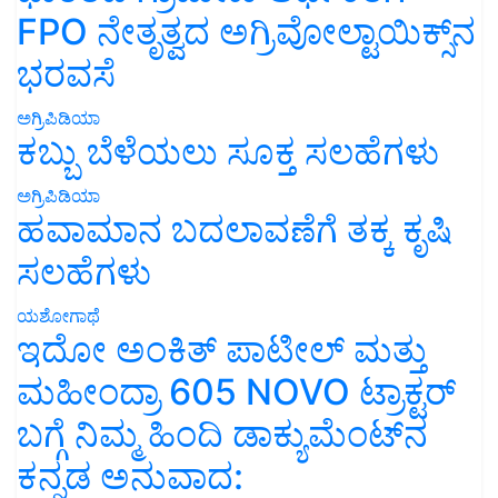
FPO ನೇತೃತ್ವದ ಅಗ್ರಿವೋಲ್ಟಾಯಿಕ್ಸ್‌ನ
ಭರವಸೆ
ಅಗ್ರಿಪಿಡಿಯಾ
ಕಬ್ಬು ಬೆಳೆಯಲು ಸೂಕ್ತ ಸಲಹೆಗಳು
ಅಗ್ರಿಪಿಡಿಯಾ
ಹವಾಮಾನ ಬದಲಾವಣೆಗೆ ತಕ್ಕ ಕೃಷಿ
ಸಲಹೆಗಳು
ಯಶೋಗಾಥೆ
ಇದೋ ಅಂಕಿತ್ ಪಾಟೀಲ್ ಮತ್ತು
ಮಹೀಂದ್ರಾ 605 NOVO ಟ್ರಾಕ್ಟರ್
ಬಗ್ಗೆ ನಿಮ್ಮ ಹಿಂದಿ ಡಾಕ್ಯುಮೆಂಟ್‌ನ
ಕನ್ನಡ ಅನುವಾದ: