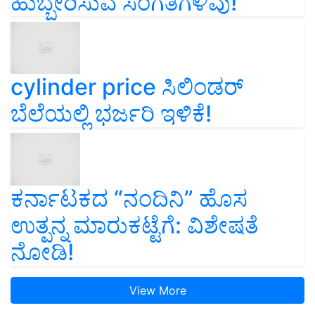
ಹುಬ್ಬೇರಿಸುವ ಸಂಗತಿಗಳಿವು!
cylinder price ಸಿಲಿಂಡರ್‌
ಬೆಲೆಯಲ್ಲಿ ಭರ್ಜರಿ ಇಳಿಕೆ!
ಕರ್ನಾಟಕದ “ನಂದಿನಿ” ಹೊಸ
ಉತ್ಪನ್ನ ಮಾರುಕಟ್ಟೆಗೆ: ವಿಶೇಷತೆ
ನೋಡಿ!
View More