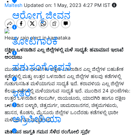
Maltesh
Updated on: 1 May, 2023 4:27 PM IST
ಆರೋಗ್ಯ ಜೀವನ
Heavy rain alert in karnataka
ತೋಟಗಾರಿಕೆ
ದಕ್ಷಿಣ
ಒಳನಾಡಿನ
ಎಲ್ಲ
ಜಿಲ್ಲೆಗಳಲ್ಲಿ
ಮಳೆ
ಸಾಧ್ಯತೆ:
ಹವಾಮಾನ
ಇಲಾಖೆ
ಅಂದಾಜು
ಪಶುಸಂಗೋಪನೆ
ಮುಂದಿನ 24 ಘಂಟೆಗಳು ದಕ್ಷಿಣ ಒಳನಾಡಿನ ಎಲ್ಲ ಜಿಲ್ಲೆಗಳ ಬಹುತೇಕ
ಕಡೆಗಳಲ್ಲಿ ಮತ್ತು ಉತ್ತರ ಒಳನಾಡಿನ ಎಲ್ಲ ಜಿಲ್ಲೆಗಳ ಹಲವು ಕಡೆಗಳಲ್ಲಿ
ಗುಡುಗುಸಹಿತ ಮಳೆಯಾಗುವ ಸಾಧ್ಯತೆ ಇದೆ. ಕರಾವಳಿಯ ಎಲ್ಲ ಜಿಲ್ಲೆಗಳ
ಇತರೆ
ಕೆಲವು ಕಡೆಗಳಲ್ಲಿ ಮಳೆಯಾಗುವ ಸಾಧ್ಯತೆ ಇದೆ. ಮುಂದಿನ 24 ಘಂಟೆಗಳು:
ಉತ್ತರ ಒಳನಾಡಿನ ಕಲಬುರ್ಗಿ, ರಾಯಚೂರು, ಯಾದಗಿರಿ ಹಾಗೂ ದಕ್ಷಿಣ
ಒಳನಾಡಿನ ಬಳ್ಳಾರಿ, ಚಿತ್ರದುರ್ಗ, ಚಾಮರಾಜನಗರ, ಚಿಕ್ಕಮಗಳೂರು,
ಹಾಸನ, ಕೊಡಗು, ಮೈಸೂರು ಜಿಲ್ಲೆಗಳ ಒಂದೆರಡು ಕಡೆಗಳಲ್ಲಿ ಭಾರೀ
ಅಗ್ರಿಪೀಡಿಯಾ
ಮಳೆಯಾಗುವ ಸಾಧ್ಯತೆ ಇದೆ.
ಮತದಾನ
ಜಾಗೃತಿ
ಗಮನ
ಸೆಳೆದ
ರಂಗೋಲಿ
ಸ್ಪರ್ಧೆ