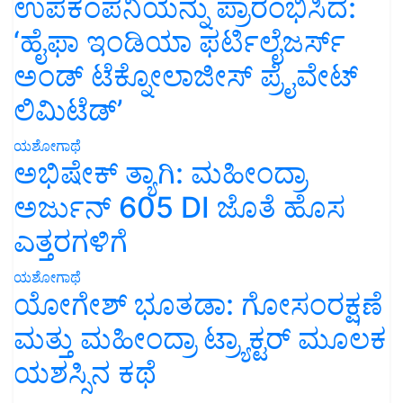
ಉಪಕಂಪನಿಯನ್ನು ಪ್ರಾರಂಭಿಸಿದೆ:
‘ಹೈಫಾ ಇಂಡಿಯಾ ಫರ್ಟಿಲೈಜರ್ಸ್
ಅಂಡ್ ಟೆಕ್ನೋಲಾಜೀಸ್ ಪ್ರೈವೇಟ್
ಲಿಮಿಟೆಡ್’
ಯಶೋಗಾಥೆ
ಅಭಿಷೇಕ್ ತ್ಯಾಗಿ: ಮಹೀಂದ್ರಾ
ಅರ್ಜುನ್ 605 DI ಜೊತೆ ಹೊಸ
ಎತ್ತರಗಳಿಗೆ
ಯಶೋಗಾಥೆ
ಯೋಗೇಶ್ ಭೂತಡಾ: ಗೋಸಂರಕ್ಷಣೆ
ಮತ್ತು ಮಹೀಂದ್ರಾ ಟ್ರ್ಯಾಕ್ಟರ್ ಮೂಲಕ
ಯಶಸ್ಸಿನ ಕಥೆ