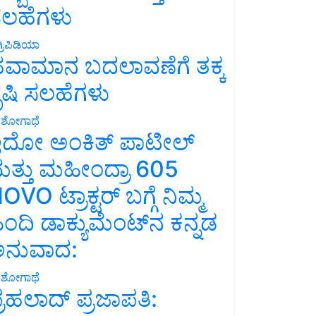
ಲಹೆಗಳು
್ರಿಪಿಡಿಯಾ
ವಾಮಾನ ಬದಲಾವಣೆಗೆ ತಕ್ಕ
ೃಷಿ ಸಲಹೆಗಳು
ಶೋಗಾಥೆ
ದೋ ಅಂಕಿತ್ ಪಾಟೀಲ್
ತ್ತು ಮಹೀಂದ್ರಾ 605
OVO ಟ್ರಾಕ್ಟರ್ ಬಗ್ಗೆ ನಿಮ್ಮ
ಿಂದಿ ಡಾಕ್ಯುಮೆಂಟ್‌ನ ಕನ್ನಡ
ನುವಾದ:
ಶೋಗಾಥೆ
್ರಹಲಾದ್ ಪ್ರಜಾಪತಿ: