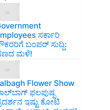
overnment
mployees ಸರ್ಕಾರಿ
ೌಕರರಿಗೆ ಬಂಪರ್‌ ಸುದ್ದಿ:
ಣದ ಮಳೆ!
albagh Flower Show
ಾಲ್‌ಬಾಗ್ ಫಲಪುಷ್ಪ
್ರದರ್ಶನ ಇಷ್ಟು ಕೋಟಿ