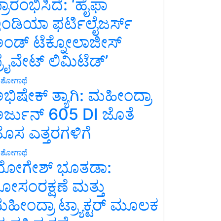
್ರಾರಂಭಿಸಿದೆ: ‘ಹೈಫಾ
ಂಡಿಯಾ ಫರ್ಟಿಲೈಜರ್ಸ್
ಂಡ್ ಟೆಕ್ನೋಲಾಜೀಸ್
್ರೈವೇಟ್ ಲಿಮಿಟೆಡ್’
ಶೋಗಾಥೆ
ಭಿಷೇಕ್ ತ್ಯಾಗಿ: ಮಹೀಂದ್ರಾ
ರ್ಜುನ್ 605 DI ಜೊತೆ
ೊಸ ಎತ್ತರಗಳಿಗೆ
ಶೋಗಾಥೆ
ೋಗೇಶ್ ಭೂತಡಾ:
ೋಸಂರಕ್ಷಣೆ ಮತ್ತು
ಹೀಂದ್ರಾ ಟ್ರ್ಯಾಕ್ಟರ್ ಮೂಲಕ