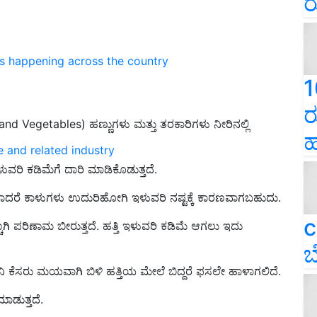
ರ
ns happening across the country
1
ರ
d Vegetables) ಹಣ್ಣುಗಳು ಮತ್ತು ತರಕಾರಿಗಳು ನೀರಿನಲ್ಲಿ
ಹ
e and related industry
ಳುವರಿ ಕಡಿಮೆಗೆ ದಾರಿ ಮಾಡಿಕೊಡುತ್ತದೆ.
ಾದರೆ ಕಾಳುಗಳು ಉದುರಿಹೋಗಿ ಇಳುವರಿ ನಷ್ಟಕ್ಕೆ ಕಾರಣವಾಗಬಹುದು.
c
ಿ ಪರಿಣಾಮ ಬೀರುತ್ತದೆ. ಹತ್ತಿ ಇಳುವರಿ ಕಡಿಮೆ ಆಗಲು ಇದು
ಬ
ಹನಿ ಕೆಸರು ಮಯವಾಗಿ ಬಿಳಿ ಹತ್ತಿಯ ಮೇಲೆ ಬಿದ್ದರೆ ಫಸಲೇ ಹಾಳಾಗಲಿದೆ.
ಾಡುತ್ತದೆ.