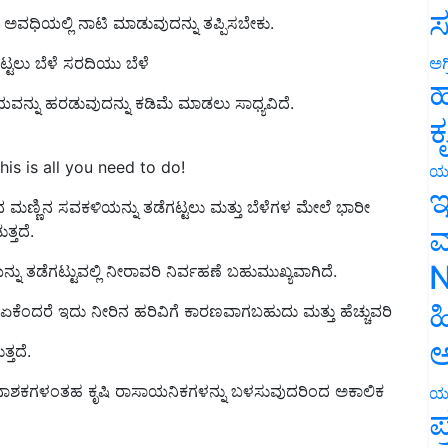
ಸ
್ಟಲು ಬೆಳೆ ಸರದಿಯು ಬೆಳೆ
ಅಗ
ವನ್ನು ಹರಡುವುದನ್ನು ಕಡಿಮೆ ಮಾಡಲು ಸಾಧ್ಯವಿದೆ.
ಹ
ಕ
is is all you need to do!
ಯ
 ಮಣ್ಣಿನ ಸವಕಳಿಯನ್ನು ತಡೆಗಟ್ಟಲು ಮತ್ತು ಬೆಳೆಗಳ ಮೇಲೆ ಭಾರೀ
ಇ
್ತದೆ.
ಮ
 ತಡೆಗಟ್ಟುವಲ್ಲಿ ನೀರಾವರಿ ನಿರ್ವಹಣೆ ಬಹುಮುಖ್ಯವಾಗಿದೆ.
N
ಕು, ಏಕೆಂದರೆ ಇದು ನೀರಿನ ಹರಿವಿಗೆ ಕಾರಣವಾಗಬಹುದು ಮತ್ತು ಹೆಚ್ಚುವರಿ
ಹ
್ತದೆ.
ಅ
ಟನಾಶಕಗಳಂತಹ ಕೃಷಿ ರಾಸಾಯನಿಕಗಳನ್ನು ಬಳಸುವುದರಿಂದ ಅಕಾಲಿಕ
ಯ
ಪ
 ಹಾನಿಯನ್ನು ತಡೆಯಲು ಸಹಾಯ ಮಾಡುತ್ತದೆ.