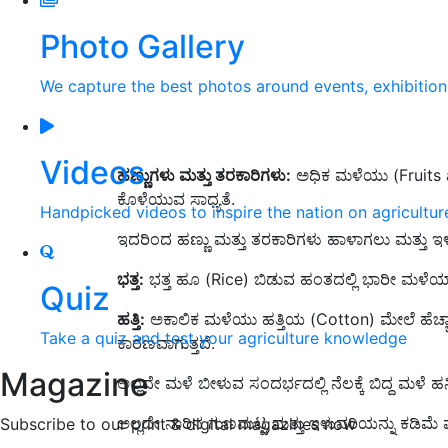
Photo Gallery
We capture the best photos around events, exhibitio
Videos
ಹಣ್ಣುಗಳು ಮತ್ತು ತರಕಾರಿಗಳು:
ಅಧಿಕ ಮಳೆಯು (Fruits an
ಕೊಳೆಯುವ ಸಾಧ್ಯತೆ.
Handpicked videos to inspire the nation on agricultur
ಇದರಿಂದ ಹಣ್ಣು ಮತ್ತು ತರಕಾರಿಗಳು ಹಾಳಾಗಲು ಮತ್ತು ಇ
ಭತ್ತ:
ಭತ್ತ ಹೂ (Rice) ಬಿಡುವ ಹಂತದಲ್ಲಿ ಭಾರೀ ಮಳೆಯ
Quiz
ಹತ್ತಿ:
ಅಕಾಲಿಕ ಮಳೆಯು ಹತ್ತಿಯ (Cotton) ಮೇಲೆ ಹೆಚ್ಚಾಗ
Take a quiz and test your agriculture knowledge
ಕಾರಣವಾಗುತ್ತದೆ.
Magazine
ಅಲ್ಲದೇ ಮಳೆ ಬೀಳುವ ಸಂದರ್ಭದಲ್ಲಿ ನೆಲಕ್ಕೆ ಬಿದ್ದ ಮಳೆ 
ಅಲ್ಲದೇ ನಾರಿನ ಗುಣಮಟ್ಟ ಮತ್ತು ಇಳುವರಿಯನ್ನು ಕಡಿಮೆ ಮ
Subscribe to our print & digital magazines now