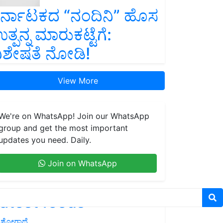
ರ್ನಾಟಕದ “ನಂದಿನಿ” ಹೊಸ
ತ್ಪನ್ನ ಮಾರುಕಟ್ಟೆಗೆ:
ಿಶೇಷತೆ ನೋಡಿ!
View More
We're on WhatsApp! Join our WhatsApp
group and get the most important
updates you need. Daily.
Join on WhatsApp
atest feeds
ಶೋಗಾಥೆ