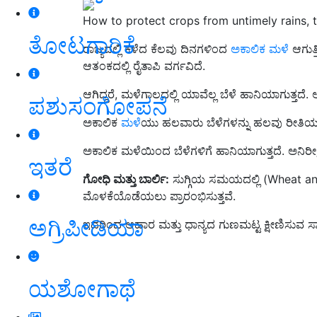
How to protect crops from untimely rains, th
ತೋಟಗಾರಿಕೆ
ರಾಜ್ಯದಲ್ಲಿ ಕಳೆದ ಕೆಲವು ದಿನಗಳಿಂದ
ಅಕಾಲಿಕ ಮಳೆ
ಆಗುತ್
ಆತಂಕದಲ್ಲಿ ರೈತಾಪಿ ವರ್ಗವಿದೆ.
ಆಗಿದ್ದರೆ, ಮಳೆಗಾಲದಲ್ಲಿ ಯಾವೆಲ್ಲ ಬೆಳೆ ಹಾನಿಯಾಗುತ್ತದೆ
ಪಶುಸಂಗೋಪನೆ
ಅಕಾಲಿಕ
ಮಳೆ
ಯು ಹಲವಾರು ಬೆಳೆಗಳನ್ನು ಹಲವು ರೀತಿಯಲ್ಲ
ಅಕಾಲಿಕ ಮಳೆಯಿಂದ ಬೆಳೆಗಳಿಗೆ ಹಾನಿಯಾಗುತ್ತದೆ. ಅನಿರೀಕ್
ಇತರೆ
ಗೋಧಿ ಮತ್ತು ಬಾರ್ಲಿ:
ಸುಗ್ಗಿಯ ಸಮಯದಲ್ಲಿ (Wheat and
ಮೊಳಕೆಯೊಡೆಯಲು ಪ್ರಾರಂಭಿಸುತ್ತವೆ.
ಅಗ್ರಿಪೀಡಿಯಾ
ಇದರಿಂದ ಆಹಾರ ಮತ್ತು ಧಾನ್ಯದ ಗುಣಮಟ್ಟ ಕ್ಷೀಣಿಸುವ ಸಾಧ್ಯ
ಯಶೋಗಾಥೆ