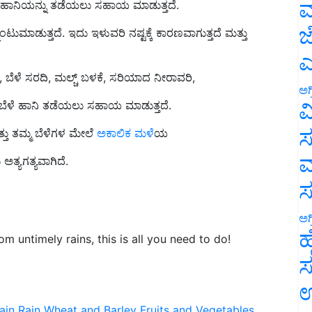
ಮ
ಟುಮಾಡುತ್ತದೆ. ಇದು ಇಳುವರಿ ನಷ್ಟಕ್ಕೆ ಕಾರಣವಾಗುತ್ತದೆ ಮತ್ತು
ಜ
ಎ
, ಬೆಳೆ ಸರದಿ, ಮಲ್ಚ್ ಬಳಕೆ, ಸರಿಯಾದ ನೀರಾವರಿ,
ಬೆಳೆ ಹಾನಿ ತಡೆಯಲು ಸಹಾಯ ಮಾಡುತ್ತದೆ.
ಅಗ
ವ
್ತು ತಮ್ಮ ಬೆಳೆಗಳ ಮೇಲೆ
ಅಕಾಲಿಕ ಮಳೆ
ಯ
ಸ
ು ಅತ್ಯಗತ್ಯವಾಗಿದೆ.
ಮ
ಅಗ
 untimely rains, this is all you need to do!
ಹ
ಸ
ಉ
ain
Rain
Wheat and Barley
Fruits and Vegetables