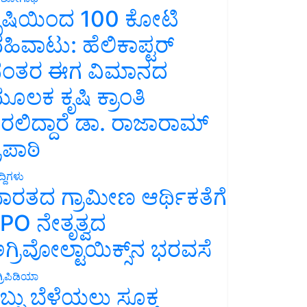
ೃಷಿಯಿಂದ 100 ಕೋಟಿ
ಹಿವಾಟು: ಹೆಲಿಕಾಪ್ಟರ್
ಂತರ ಈಗ ವಿಮಾನದ
ೂಲಕ ಕೃಷಿ ಕ್ರಾಂತಿ
ರಲಿದ್ದಾರೆ ಡಾ. ರಾಜಾರಾಮ್
್ರಿಪಾಠಿ
್ದಿಗಳು
ಾರತದ ಗ್ರಾಮೀಣ ಆರ್ಥಿಕತೆಗೆ
PO ನೇತೃತ್ವದ
ಗ್ರಿವೋಲ್ಟಾಯಿಕ್ಸ್‌ನ ಭರವಸೆ
್ರಿಪಿಡಿಯಾ
ಬ್ಬು ಬೆಳೆಯಲು ಸೂಕ್ತ