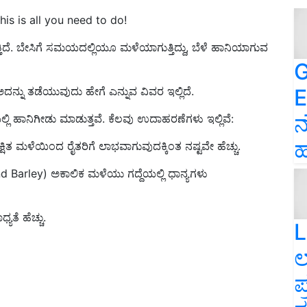
is is all you need to do!
ತಿದೆ. ಬೇಸಿಗೆ ಸಮಯದಲ್ಲಿಯೂ ಮಳೆಯಾಗುತ್ತಿದ್ದು, ಬೆಳೆ ಹಾನಿಯಾಗುವ
G
E
. ಅದನ್ನು ತಡೆಯುವುದು ಹೇಗೆ ಎನ್ನುವ ವಿವರ ಇಲ್ಲಿದೆ.
ನ
ಿ ಹಾನಿಗೀಡು ಮಾಡುತ್ತವೆ. ಕೆಲವು ಉದಾಹರಣೆಗಳು ಇಲ್ಲಿವೆ:
ಹ
ಷಿತ ಮಳೆಯಿಂದ ರೈತರಿಗೆ ಲಾಭವಾಗುವುದಕ್ಕಿಂತ ನಷ್ಟವೇ ಹೆಚ್ಚು.
 Barley) ಅಕಾಲಿಕ ಮಳೆಯು ಗದ್ದೆಯಲ್ಲಿ ಧಾನ್ಯಗಳು
ತೆ ಹೆಚ್ಚು.
L
ಲ
ಪ