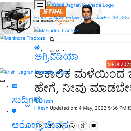
Home
ಸುದ್ದಿಗಳು
ಆರೋಗ್ಯ ಜೀವನ
ತೋಟಗಾರಿಕೆ
ಪಶುಸ
ಕನ್ನಡ
ಅಗ್ರಿಪಿಡಿಯಾ
MFOI 202
ಅಕಾಲಿಕ ಮಳೆಯಿಂದ ಬೆಳೆ
ಹೇಗೆ, ನೀವು ಮಾಡಬೇಕಾ
ಸುದ್ದಿಗಳು
Hitesh
Updated on: 4 May, 2023 5:36 PM 
ಆರೋಗ್ಯ ಜೀವನ