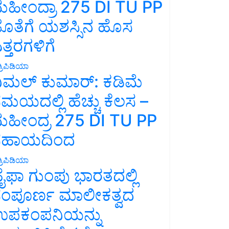
ಹೀಂದ್ರಾ 275 DI TU PP
ೊತೆಗೆ ಯಶಸ್ಸಿನ ಹೊಸ
ತ್ತರಗಳಿಗೆ
್ರಿಪಿಡಿಯಾ
ಿಮಲ್ ಕುಮಾರ್: ಕಡಿಮೆ
ಮಯದಲ್ಲಿ ಹೆಚ್ಚು ಕೆಲಸ –
ಹೀಂದ್ರ 275 DI TU PP
ಸಹಾಯದಿಂದ
್ರಿಪಿಡಿಯಾ
ೈಫಾ ಗುಂಪು ಭಾರತದಲ್ಲಿ
ಂಪೂರ್ಣ ಮಾಲೀಕತ್ವದ
ಪಕಂಪನಿಯನ್ನು