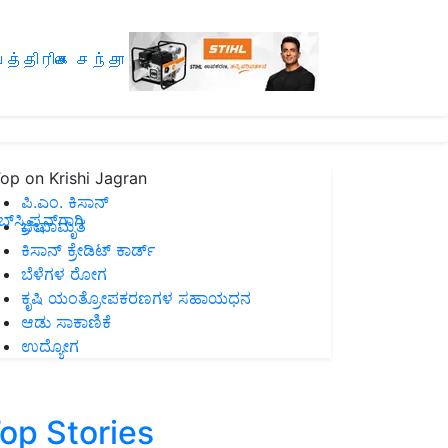
த்திரிகை சந்தா
op on Krishi Jagran
ಪಿ.ಎಂ. ಕಿಸಾನ್
ಸ್ಕ್ರಿಪ್ಷನ್‌ಗಾಗಿ
ಜೀವಾಮೃತ
ಕಿಸಾನ್ ಕ್ರೇಡಿಟ್ ಕಾರ್ಡ್
ಬೆಳೆಗಳ ರೋಗ
ಕೃಷಿ ಯಂತ್ರೋಪಕರಣಗಳ ಸಹಾಯಧನ
ಆಡು ಸಾಕಾಣಿಕೆ
ಉದ್ಯೋಗ
op Stories