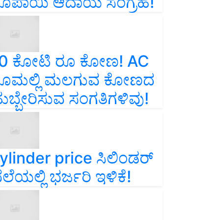
ೂಪಾಯಿ ಆದಾಯ ಸಂಗ್ರಹ!
0 ಕೋಟಿ ರೂ ಕೋಣ! AC
ೂಮಲ್ಲಿ ಮಲಗುವ ಕೋಣದ
ುಬ್ಬೇರಿಸುವ ಸಂಗತಿಗಳಿವು!
ylinder price ಸಿಲಿಂಡರ್‌
ೆಲೆಯಲ್ಲಿ ಭರ್ಜರಿ ಇಳಿಕೆ!