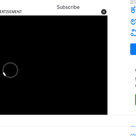
ERTISEMENT
ಕ
Subscribe
ಉ
ವ
L
ಯ