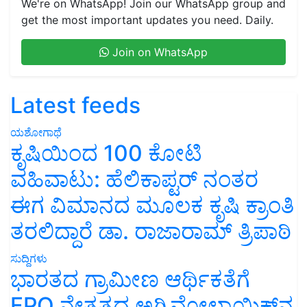
We're on WhatsApp! Join our WhatsApp group and
get the most important updates you need. Daily.
Join on WhatsApp
Latest feeds
ಯಶೋಗಾಥೆ
ಕೃಷಿಯಿಂದ 100 ಕೋಟಿ
ವಹಿವಾಟು: ಹೆಲಿಕಾಪ್ಟರ್ ನಂತರ
ಈಗ ವಿಮಾನದ ಮೂಲಕ ಕೃಷಿ ಕ್ರಾಂತಿ
ತರಲಿದ್ದಾರೆ ಡಾ. ರಾಜಾರಾಮ್ ತ್ರಿಪಾಠಿ
ಸುದ್ದಿಗಳು
ಭಾರತದ ಗ್ರಾಮೀಣ ಆರ್ಥಿಕತೆಗೆ
FPO ನೇತೃತ್ವದ ಅಗ್ರಿವೋಲ್ಟಾಯಿಕ್ಸ್‌ನ