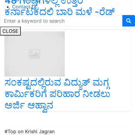
48 ಗಂಟೆಗಳಲ್ಲಿ ಉತ್ತರ
Contact
ಕರ್ನಾಟಕದಲ್ಲಿ ಭಾರಿ ಮಳೆ -ರೆಡ್
ಅಲರ್ಟ್
CLOSE
ಸಂಕಷ್ಟದಲ್ಲಿರುವ ವಿದ್ಯುತ್ ಮಗ್ಗ
ಕಾರ್ಮಿಕರಿಗೆ ಪರಿಹಾರ ನೀಡಲು
ಅರ್ಜಿ ಆಹ್ವಾನ
#Top on Krishi Jagran