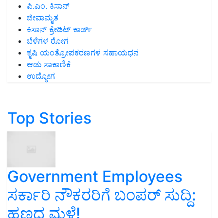
ಪಿ.ಎಂ. ಕಿಸಾನ್
ಜೀವಾಮೃತ
ಕಿಸಾನ್ ಕ್ರೇಡಿಟ್ ಕಾರ್ಡ್
ಬೆಳೆಗಳ ರೋಗ
ಕೃಷಿ ಯಂತ್ರೋಪಕರಣಗಳ ಸಹಾಯಧನ
ಆಡು ಸಾಕಾಣಿಕೆ
ಉದ್ಯೋಗ
Top Stories
Government Employees
ಸರ್ಕಾರಿ ನೌಕರರಿಗೆ ಬಂಪರ್‌ ಸುದ್ದಿ:
ಹಣದ ಮಳೆ!