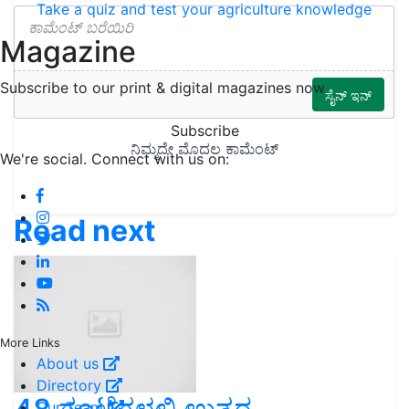
Take a quiz and test your agriculture knowledge
Magazine
Subscribe to our print & digital magazines now
Subscribe
We're social. Connect with us on:
Read next
More Links
About us
Directory
Our Team