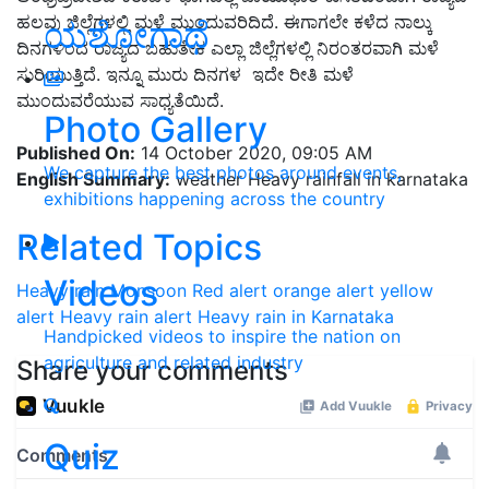
ಹಲವು ಜಿಲ್ಲೆಗಳಲ್ಲಿ ಮಳೆ ಮುಂದುವರಿದಿದೆ. ಈಗಾಗಲೇ ಕಳೆದ ನಾಲ್ಕು
ಯಶೋಗಾಥೆ
ದಿನಗಳಿಂದ ರಾಜ್ಯದ ಬಹುತೇಕ ಎಲ್ಲಾ ಜಿಲ್ಲೆಗಳಲ್ಲಿ ನಿರಂತರವಾಗಿ ಮಳೆ
ಸುರಿಯುತ್ತಿದೆ. ಇನ್ನೂ ಮುರು ದಿನಗಳ ಇದೇ ರೀತಿ ಮಳೆ
ಮುಂದುವರೆಯುವ ಸಾಧ್ಯತೆಯಿದೆ.
Photo Gallery
Published On:
14 October 2020, 09:05 AM
We capture the best photos around events,
English Summary:
weather Heavy rainfall in karnataka
exhibitions happening across the country
Related Topics
Videos
Heavy rain
Monsoon
Red alert
orange alert
yellow
alert
Heavy rain alert
Heavy rain in Karnataka
Handpicked videos to inspire the nation on
agriculture and related industry
Share your comments
Quiz