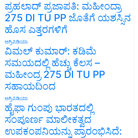
ಪ್ರಹಲಾದ್ ಪ್ರಜಾಪತಿ: ಮಹೀಂದ್ರಾ
275 DI TU PP ಜೊತೆಗೆ ಯಶಸ್ಸಿನ
ಹೊಸ ಎತ್ತರಗಳಿಗೆ
ಅಗ್ರಿಪಿಡಿಯಾ
ವಿಮಲ್ ಕುಮಾರ್: ಕಡಿಮೆ
ಸಮಯದಲ್ಲಿ ಹೆಚ್ಚು ಕೆಲಸ –
ಮಹೀಂದ್ರ 275 DI TU PP
ಸಹಾಯದಿಂದ
ಅಗ್ರಿಪಿಡಿಯಾ
ಹೈಫಾ ಗುಂಪು ಭಾರತದಲ್ಲಿ
ಸಂಪೂರ್ಣ ಮಾಲೀಕತ್ವದ
ಉಪಕಂಪನಿಯನ್ನು ಪ್ರಾರಂಭಿಸಿದೆ: