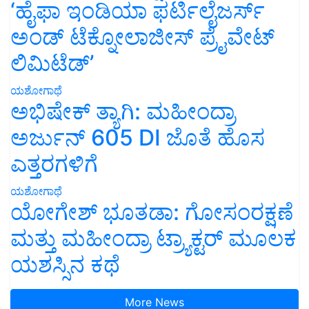
‘ಹೈಫಾ ಇಂಡಿಯಾ ಫರ್ಟಿಲೈಜರ್ಸ್
ಅಂಡ್ ಟೆಕ್ನೋಲಾಜೀಸ್ ಪ್ರೈವೇಟ್
ಲಿಮಿಟೆಡ್’
ಯಶೋಗಾಥೆ
ಅಭಿಷೇಕ್ ತ್ಯಾಗಿ: ಮಹೀಂದ್ರಾ
ಅರ್ಜುನ್ 605 DI ಜೊತೆ ಹೊಸ
ಎತ್ತರಗಳಿಗೆ
ಯಶೋಗಾಥೆ
ಯೋಗೇಶ್ ಭೂತಡಾ: ಗೋಸಂರಕ್ಷಣೆ
ಮತ್ತು ಮಹೀಂದ್ರಾ ಟ್ರ್ಯಾಕ್ಟರ್ ಮೂಲಕ
ಯಶಸ್ಸಿನ ಕಥೆ
More News