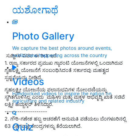
ಯಶೋಗಾಥೆ
Photo Gallery
We capture the best photos around events,
exhibitions happening across the country
ಸುದ್ದಿಗಳ ವಿವರ ಈ ರೀತಿ ಇದೆ.
1. ರಾಜ್ಯ ಸರ್ಕಾರದ ಪ್ರಮುಖ ಗ್ಯಾರಂಟಿ ಯೋಜನೆಗಳಲ್ಲಿ ಒಂದಾಗಿರುವ
ಗೃಹಲಕ್ಷ್ಮಿ ಯೋಜನೆಗೆ ಸಂಬಂಧಿಸಿದಂತೆ ಸರ್ಕಾರವು ಮಹತ್ವದ
ಸ್ಪಷ್ಟನೆಯನ್ನು ನೀಡಿದೆ.
Videos
ಗೃಹಲಕ್ಷ್ಮೀ ಯೋಜನೆಯ ಫಲಾನುಭವಿಗಳ ನೋಂದಣಿಯನ್ನು
Handpicked videos to inspire the nation on
ಸ್ಥಗಿತಗೊಳಿಸಿಲ್ಲ ಎಂದು ಮಹಿಳಾ ಮತ್ತು ಮಕ್ಕಳ ಅಭಿವೃದ್ಧಿ ಖಾತೆ ಸಚಿವೆ
agriculture and related industry
ಲಕ್ಷ್ಮೀ ಹೆಬ್ಬಾಳ್ಕರ್ ತಿಳಿಸಿದ್ದಾರೆ.
--------------------
2.
ಗೌರಿ-ಗಣೇಶ ಹಬ್ಬ ಆಚರಣೆಗೆ ಅನುಮತಿ ಪಡೆಯಲು
ಬೆಂಗಳೂರಿನಲ್ಲಿ
Quiz
63
ಏಕಗವಾಕ್ಷಿ ಕೇಂದ್ರಗಳನ್ನು ತೆರೆಯಲಾಗಿ
ದೆ.