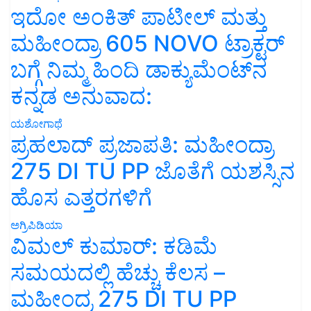
ಇದೋ ಅಂಕಿತ್ ಪಾಟೀಲ್ ಮತ್ತು
ಮಹೀಂದ್ರಾ 605 NOVO ಟ್ರಾಕ್ಟರ್
ಬಗ್ಗೆ ನಿಮ್ಮ ಹಿಂದಿ ಡಾಕ್ಯುಮೆಂಟ್‌ನ
ಕನ್ನಡ ಅನುವಾದ:
ಯಶೋಗಾಥೆ
ಪ್ರಹಲಾದ್ ಪ್ರಜಾಪತಿ: ಮಹೀಂದ್ರಾ
275 DI TU PP ಜೊತೆಗೆ ಯಶಸ್ಸಿನ
ಹೊಸ ಎತ್ತರಗಳಿಗೆ
ಅಗ್ರಿಪಿಡಿಯಾ
ವಿಮಲ್ ಕುಮಾರ್: ಕಡಿಮೆ
ಸಮಯದಲ್ಲಿ ಹೆಚ್ಚು ಕೆಲಸ –
ಮಹೀಂದ್ರ 275 DI TU PP