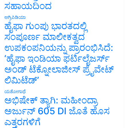
ಸಹಾಯದಿಂದ
ಅಗ್ರಿಪಿಡಿಯಾ
ಹೈಫಾ ಗುಂಪು ಭಾರತದಲ್ಲಿ
ಸಂಪೂರ್ಣ ಮಾಲೀಕತ್ವದ
ಉಪಕಂಪನಿಯನ್ನು ಪ್ರಾರಂಭಿಸಿದೆ:
‘ಹೈಫಾ ಇಂಡಿಯಾ ಫರ್ಟಿಲೈಜರ್ಸ್
ಅಂಡ್ ಟೆಕ್ನೋಲಾಜೀಸ್ ಪ್ರೈವೇಟ್
ಲಿಮಿಟೆಡ್’
ಯಶೋಗಾಥೆ
ಅಭಿಷೇಕ್ ತ್ಯಾಗಿ: ಮಹೀಂದ್ರಾ
ಅರ್ಜುನ್ 605 DI ಜೊತೆ ಹೊಸ
ಎತ್ತರಗಳಿಗೆ