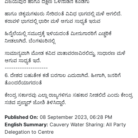
ವಿಜಯಪುರ ಹಾಗೂ ದಕ್ಷಿಣ ಒಳನಾಡಿನ ಕೊಡಗು
ಹಾಗೂ ಚಿಕ್ಕಮಗಳೂರು ಸೇರಿದಂತೆ ವಿವಿಧ ಭಾಗದಲ್ಲಿ ಮಳೆ ಆಗಲಿದೆ.
ಕರಾವಳಿ ಭಾಗದಲ್ಲಿ ಭಾರೀ ಮಳೆ ಆಗುವ ಸಾಧ್ಯತೆ ಇರುವ
ಹಿನ್ನೆಲೆಯಲ್ಲಿ ಸಮುದ್ರಕ್ಕೆ ಇಳಿಯದಂತೆ ಮೀನುಗಾರರಿಗೆ ಎಚ್ಚರಿಕೆ
ನೀಡಲಾಗಿದೆ. ಬೆಂಗಳೂರಿನಲ್ಲಿ
ಸಾಮಾನ್ಯವಾಗಿ ಮೋಡ ಕವಿದ ವಾತಾವರಣವಿರಲಿದ್ದು, ಸಾಧಾರಣ ಮಳೆ
ಆಗುವ ಸಾಧ್ಯತೆ ಇದೆ.
--------------------
6.
ದೇಶ
ದ
ಬಹುತೇಕ
ಕಡೆ
ಬರಗಾಲ
ಎದುರಾಗಿದೆ. ಹೀಗಾಗಿ,
ಜನರಿಗೆ
ತೊಂದರೆಯಾಗದಂತೆ
ಕೇಂದ್ರ ಸರ್ಕಾರ
ವು
ಎಲ್ಲಾ ರಾಜ್ಯಗಳಿಗೂ ಸಹಕಾರ ನೀಡಲಿದೆ ಎಂದು ಕೇಂದ್ರ
ಸಚಿವ ಪ್ರಲ್ಹಾದ್ ಜೋಶಿ
ತಿಳಿಸಿದ್ದಾರೆ.
Published On:
08 September 2023, 06:28 PM
English Summary:
Cauvery Water Sharing: All Party
Delegation to Centre