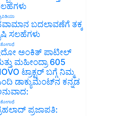
ಲಹೆಗಳು
್ರಿಪಿಡಿಯಾ
ವಾಮಾನ ಬದಲಾವಣೆಗೆ ತಕ್ಕ
ೃಷಿ ಸಲಹೆಗಳು
ಶೋಗಾಥೆ
ದೋ ಅಂಕಿತ್ ಪಾಟೀಲ್
ತ್ತು ಮಹೀಂದ್ರಾ 605
OVO ಟ್ರಾಕ್ಟರ್ ಬಗ್ಗೆ ನಿಮ್ಮ
ಿಂದಿ ಡಾಕ್ಯುಮೆಂಟ್‌ನ ಕನ್ನಡ
ನುವಾದ:
ಶೋಗಾಥೆ
್ರಹಲಾದ್ ಪ್ರಜಾಪತಿ: