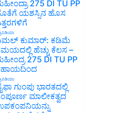
ಹೀಂದ್ರಾ 275 DI TU PP
ೊತೆಗೆ ಯಶಸ್ಸಿನ ಹೊಸ
ತ್ತರಗಳಿಗೆ
್ರಿಪಿಡಿಯಾ
ಿಮಲ್ ಕುಮಾರ್: ಕಡಿಮೆ
ಮಯದಲ್ಲಿ ಹೆಚ್ಚು ಕೆಲಸ –
ಹೀಂದ್ರ 275 DI TU PP
ಸಹಾಯದಿಂದ
್ರಿಪಿಡಿಯಾ
ೈಫಾ ಗುಂಪು ಭಾರತದಲ್ಲಿ
ಂಪೂರ್ಣ ಮಾಲೀಕತ್ವದ
ಪಕಂಪನಿಯನ್ನು