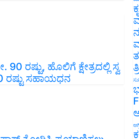
ಕ
ವ
ನ
ಮ
ತ
90 ರಷ್ಟು, ಹೊಲಿಗೆ ಕ್ಷೇತ್ರದಲ್ಲಿ ಸ್ವ
ತ
50 ರಷ್ಟು ಸಹಾಯಧನ
ಸುದ
ಭ
F
ಅ
ಅಗ
ಕ