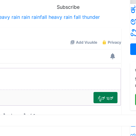
ಕ
Subscribe
eavy rain
rain
rainfall
heavy rain fall
thunder
ಉ
ವ
L
ಯ