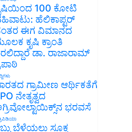
ೃಷಿಯಿಂದ 100 ಕೋಟಿ
ಹಿವಾಟು: ಹೆಲಿಕಾಪ್ಟರ್
ಂತರ ಈಗ ವಿಮಾನದ
ೂಲಕ ಕೃಷಿ ಕ್ರಾಂತಿ
ರಲಿದ್ದಾರೆ ಡಾ. ರಾಜಾರಾಮ್
್ರಿಪಾಠಿ
್ದಿಗಳು
ಾರತದ ಗ್ರಾಮೀಣ ಆರ್ಥಿಕತೆಗೆ
PO ನೇತೃತ್ವದ
ಗ್ರಿವೋಲ್ಟಾಯಿಕ್ಸ್‌ನ ಭರವಸೆ
್ರಿಪಿಡಿಯಾ
ಬ್ಬು ಬೆಳೆಯಲು ಸೂಕ್ತ