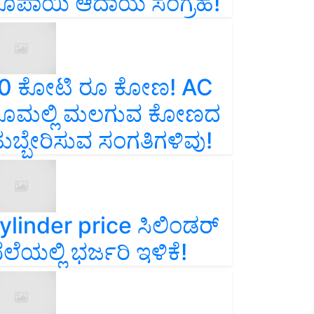
ೂಪಾಯಿ ಆದಾಯ ಸಂಗ್ರಹ!
0 ಕೋಟಿ ರೂ ಕೋಣ! AC
ೂಮಲ್ಲಿ ಮಲಗುವ ಕೋಣದ
ುಬ್ಬೇರಿಸುವ ಸಂಗತಿಗಳಿವು!
ylinder price ಸಿಲಿಂಡರ್‌
ೆಲೆಯಲ್ಲಿ ಭರ್ಜರಿ ಇಳಿಕೆ!