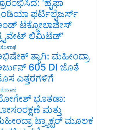
್ರಾರಂಭಿಸಿದೆ: ‘ಹೈಫಾ
ಂಡಿಯಾ ಫರ್ಟಿಲೈಜರ್ಸ್
ಂಡ್ ಟೆಕ್ನೋಲಾಜೀಸ್
್ರೈವೇಟ್ ಲಿಮಿಟೆಡ್’
ಶೋಗಾಥೆ
ಭಿಷೇಕ್ ತ್ಯಾಗಿ: ಮಹೀಂದ್ರಾ
ರ್ಜುನ್ 605 DI ಜೊತೆ
ೊಸ ಎತ್ತರಗಳಿಗೆ
ಶೋಗಾಥೆ
ೋಗೇಶ್ ಭೂತಡಾ:
ೋಸಂರಕ್ಷಣೆ ಮತ್ತು
ಹೀಂದ್ರಾ ಟ್ರ್ಯಾಕ್ಟರ್ ಮೂಲಕ