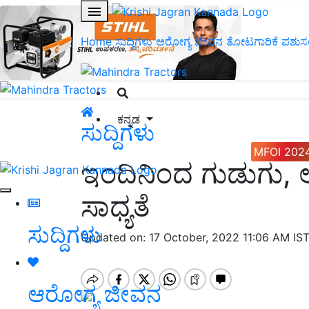
Home
ಸುದ್ದಿಗಳು
ಆರೋಗ್ಯ ಜೀವನ
ತೋಟಗಾರಿಕೆ
ಪಶುಸ
ಕನ್ನಡ
ಸುದ್ದಿಗಳು
MFOI 202
ಇಂದಿನಿಂದ ಗುಡುಗು, ಆ
ಸಾಧ್ಯತೆ
ಸುದ್ದಿಗಳು
Updated on: 17 October, 2022 11:06 AM IS
ಆರೋಗ್ಯ ಜೀವನ