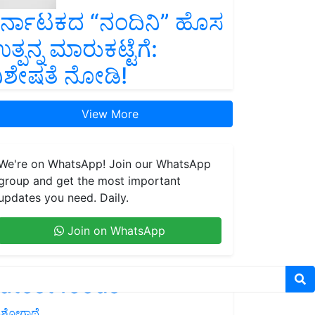
ರ್ನಾಟಕದ “ನಂದಿನಿ” ಹೊಸ
ತ್ಪನ್ನ ಮಾರುಕಟ್ಟೆಗೆ:
ಿಶೇಷತೆ ನೋಡಿ!
View More
We're on WhatsApp! Join our WhatsApp
group and get the most important
updates you need. Daily.
Join on WhatsApp
atest feeds
ಶೋಗಾಥೆ