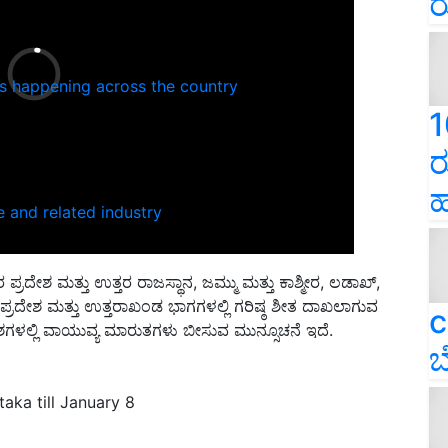
ರ
ns happening across the country
1
ರ
ಹ
e and related industry
ರದೇಶ ಮತ್ತು ಉತ್ತರ ರಾಜಸ್ಥಾನ, ಜಮ್ಮು ಮತ್ತು ಕಾಶ್ಮೀರ, ಲಡಾಖ್,
ಲ ಪ್ರದೇಶ ಮತ್ತು ಉತ್ತರಾಖಂಡ ಭಾಗಗಳಲ್ಲಿ ಗರಿಷ್ಠ ಶೀತ ದಾಖಲಾಗುವ
c
ಗಳಲ್ಲಿ ವಾಯುವ್ಯ ಮಾರುತಗಳು ಬೀಸುವ ಮುನ್ಸೂಚನೆ ಇದೆ.
ಬ
taka till January 8