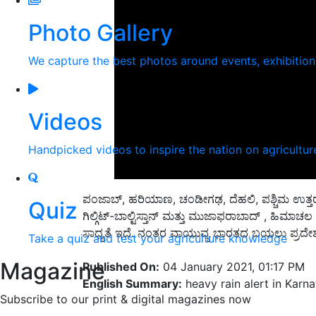
Photo Gallery
We capture the best photos around events, exhibitio
Videos
Handpicked videos to inspire the nation on agricultur
ಪಂಜಾಬ್, ಹರಿಯಾಣ, ಚಂಡೀಗಢ, ದೆಹಲಿ, ಪಶ್ಚಿಮ ಉತ್ತರ ಪ್
Quiz
ಗಿಲ್ಗಿಟ್-ಬಾಲ್ಟಿಸ್ತಾನ್ ಮತ್ತು ಮುಜಾಫರಾಬಾದ್ , ಹಿಮಾಚ
ಸಾಧ್ಯತೆ ಇದೆ. ನಂತರ ವಾಯುವ್ಯ ಭಾರತದ ಬಯಲು ಪ್ರದೇಶ
Take a quiz and test your agriculture knowledge
Magazine
Published On:
04 January 2021, 01:17 PM
English Summary:
heavy rain alert in Karna
Subscribe to our print & digital magazines now