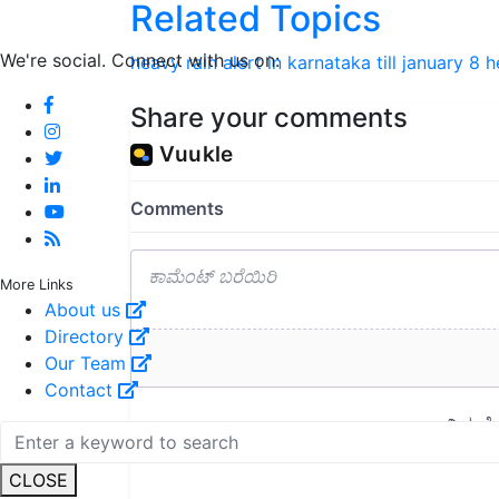
Related Topics
We're social. Connect with us on:
heavy rain alert in karnataka till january 8
h
Share your comments
More Links
About us
Directory
Our Team
Contact
CLOSE