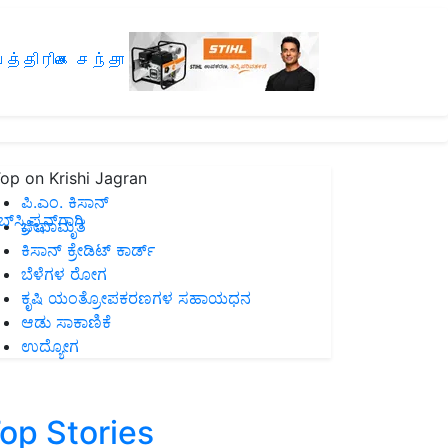
த்திரிகை சந்தா
op on Krishi Jagran
ಪಿ.ಎಂ. ಕಿಸಾನ್
ಸ್ಕ್ರಿಪ್ಷನ್‌ಗಾಗಿ
ಜೀವಾಮೃತ
ಕಿಸಾನ್ ಕ್ರೇಡಿಟ್ ಕಾರ್ಡ್
ಬೆಳೆಗಳ ರೋಗ
ಕೃಷಿ ಯಂತ್ರೋಪಕರಣಗಳ ಸಹಾಯಧನ
ಆಡು ಸಾಕಾಣಿಕೆ
ಉದ್ಯೋಗ
op Stories