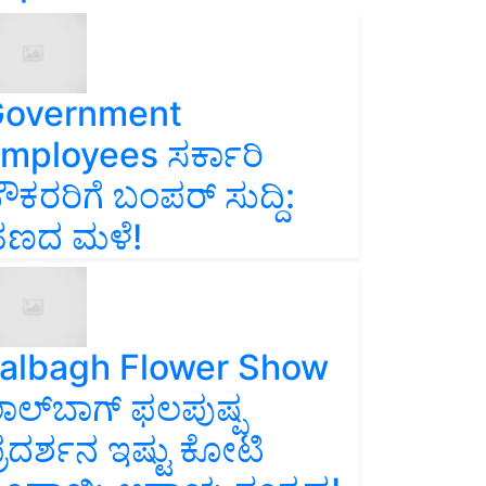
overnment
mployees ಸರ್ಕಾರಿ
ೌಕರರಿಗೆ ಬಂಪರ್‌ ಸುದ್ದಿ:
ಣದ ಮಳೆ!
albagh Flower Show
ಾಲ್‌ಬಾಗ್ ಫಲಪುಷ್ಪ
್ರದರ್ಶನ ಇಷ್ಟು ಕೋಟಿ