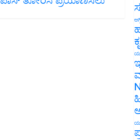
‌ ಪಾಸ್‌ ತೋರಿಸಿ ಪ್ರಯಾಣಿಸಲು
ಸ
ಅಗ
ಹ
ಕ
ಯ
ಇ
ಮ
N
ಹ
ಅ
ಯ
ಪ