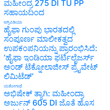
ಮಹೀಂದ್ರ 275 DI TU PP
ಸಹಾಯದಿಂದ
ಅಗ್ರಿಪಿಡಿಯಾ
ಹೈಫಾ ಗುಂಪು ಭಾರತದಲ್ಲಿ
ಸಂಪೂರ್ಣ ಮಾಲೀಕತ್ವದ
ಉಪಕಂಪನಿಯನ್ನು ಪ್ರಾರಂಭಿಸಿದೆ:
‘ಹೈಫಾ ಇಂಡಿಯಾ ಫರ್ಟಿಲೈಜರ್ಸ್
ಅಂಡ್ ಟೆಕ್ನೋಲಾಜೀಸ್ ಪ್ರೈವೇಟ್
ಲಿಮಿಟೆಡ್’
ಯಶೋಗಾಥೆ
ಅಭಿಷೇಕ್ ತ್ಯಾಗಿ: ಮಹೀಂದ್ರಾ
ಅರ್ಜುನ್ 605 DI ಜೊತೆ ಹೊಸ