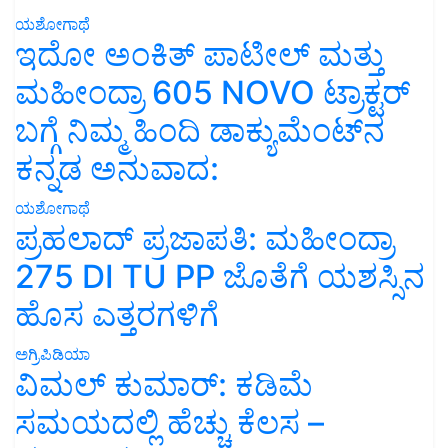
ಯಶೋಗಾಥೆ
ಇದೋ ಅಂಕಿತ್ ಪಾಟೀಲ್ ಮತ್ತು
ಮಹೀಂದ್ರಾ 605 NOVO ಟ್ರಾಕ್ಟರ್
ಬಗ್ಗೆ ನಿಮ್ಮ ಹಿಂದಿ ಡಾಕ್ಯುಮೆಂಟ್‌ನ
ಕನ್ನಡ ಅನುವಾದ:
ಯಶೋಗಾಥೆ
ಪ್ರಹಲಾದ್ ಪ್ರಜಾಪತಿ: ಮಹೀಂದ್ರಾ
275 DI TU PP ಜೊತೆಗೆ ಯಶಸ್ಸಿನ
ಹೊಸ ಎತ್ತರಗಳಿಗೆ
ಅಗ್ರಿಪಿಡಿಯಾ
ವಿಮಲ್ ಕುಮಾರ್: ಕಡಿಮೆ
ಸಮಯದಲ್ಲಿ ಹೆಚ್ಚು ಕೆಲಸ –