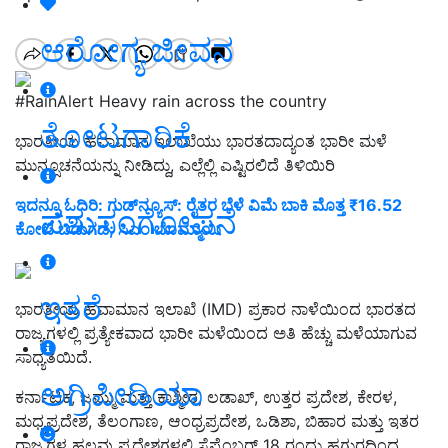
ಆರೋಗ್ಯ ಜೀವನ
#RainAlert Heavy rain across the country
ತೋಟಗಾರಿಕೆ
ಭಾರತೀಯ ಹವಾಮಾನ ಇಲಾಖೆಯು ಭಾರತದಾದ್ಯಂತ ಭಾರೀ ಮಳೆ
ಮುನ್ಸೂಚನೆಯನ್ನು ನೀಡಿದ್ದು, ಎಲ್ಲೆಲ್ಲಿ ಎಷ್ಟಿರಲಿದೆ ತಿಳಿಯಿರಿ
ಇದನ್ನೂ ಓದಿರಿ: ಗುಡ್‌ನ್ಯೂಸ್‌: ರೈತರ ಬೆಳೆ ವಿಮೆ ಬಾಕಿ ಮೊತ್ತ ₹16.52
ಪಶುಸಂಗೋಪನೆ
ಕೋಟಿ ಬಿಡುಗಡೆ; ಸಿಎಂ ಬೊಮ್ಮಾಯಿ
ಇತರೆ
ಭಾರತೀಯ ಹವಾಮಾನ ಇಲಾಖೆ (IMD) ಪ್ರಕಾರ ನಾಳೆಯಿಂದ ಭಾರತದ
ರಾಜ್ಯಗಳಲ್ಲಿ ಪ್ರತ್ಯೇಕವಾದ ಭಾರೀ ಮಳೆಯಿಂದ ಅತಿ ಹೆಚ್ಚು ಮಳೆಯಾಗುವ
ಸಾಧ್ಯತೆಯಿದೆ.
ಅಗ್ರಿಪೀಡಿಯಾ
ಕರ್ನಾಟಕ, ಜಮ್ಮು ಮತ್ತು ಕಾಶ್ಮೀರ, ಲಡಾಖ್, ಉತ್ತರ ಪ್ರದೇಶ, ಕೇರಳ,
ಮಧ್ಯಪ್ರದೇಶ, ತೆಲಂಗಾಣ, ಆಂಧ್ರಪ್ರದೇಶ, ಒಡಿಶಾ, ಬಿಹಾರ ಮತ್ತು ಇತರ
ರಾಜ್ಯಗಳ ಹಲವು ಪ್ರದೇಶಗಳಲ್ಲಿ ಸೆಪ್ಟೆಂಬರ್ 18 ರಂದು ಹಗುರದಿಂದ