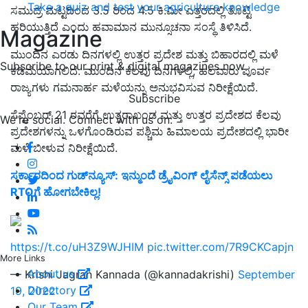
Take a quiz and test your agriculture knowledge
ಸಮುದ್ರ ಮಟ್ಟದಿಂದ 3.5 ರಿಂದ 4.5 ಕಿ.ಮೀ ಎತ್ತರದಲ್ಲಿ ತೊಟ್ಟಿ
ಹರಿಯುತ್ತಿದೆ ಎಂದು ಹವಾಮಾನ ಮುನ್ಸೂಚನಾ ಸಂಸ್ಥೆ ತಿಳಿಸಿದೆ.
Magazine
ಮುಂದಿನ ಎರಡು ದಿನಗಳಲ್ಲಿ ಉತ್ತರ ಪ್ರದೇಶ ಮತ್ತು ಬಿಹಾರದಲ್ಲಿ ಮಳೆ
Subscribe to our print & digital magazines now
ಕಡಿಮೆಯಾಗಲಿದೆ. ಮುಂದಿನ ಕೆಲವು ದಿನಗಳಲ್ಲಿ, ಹಲವಾರು ಪೂರ್ವ
ರಾಜ್ಯಗಳು ಗಮನಾರ್ಹ ಮಳೆಯನ್ನು ಅನುಭವಿಸುವ ನಿರೀಕ್ಷೆಯಿದೆ.
Subscribe
ಸೆಪ್ಟೆಂಬರ್ 21 ರವರೆಗೆ ಉತ್ತರಾಖಂಡ ಮತ್ತು ಉತ್ತರ ಪ್ರದೇಶದ ಕೆಲವು
We're social. Connect with us on:
ಪ್ರದೇಶಗಳನ್ನು ಒಳಗೊಂಡಿರುವ ಪಶ್ಚಿಮ ಹಿಮಾಲಯ ಪ್ರದೇಶದಲ್ಲಿ ಭಾರೀ
ಮಳೆ ಬೀಳುವ ನಿರೀಕ್ಷೆಯಿದೆ.
ಸರ್ಕಾರದಿಂದ ಗುಡ್‌ನ್ಯೂಸ್‌: ಇನ್ಮುಂದೆ ಡ್ರೈವಿಂಗ್‌ ಲೈಸೆನ್ಸ್‌ ಪಡೆಯಲು
RTOಗೆ ಹೋಗಬೇಕಿಲ್ಲ!
https://t.co/uH3Z9WJHIM
pic.twitter.com/7R9CKCapjn
More Links
About us
— Krishi Jagran Kannada (@kannadakrishi)
September
Directory
19, 2022
Our Team