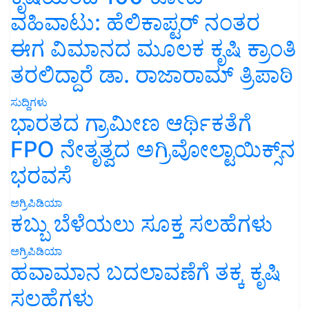
ವಹಿವಾಟು: ಹೆಲಿಕಾಪ್ಟರ್ ನಂತರ
ಈಗ ವಿಮಾನದ ಮೂಲಕ ಕೃಷಿ ಕ್ರಾಂತಿ
ತರಲಿದ್ದಾರೆ ಡಾ. ರಾಜಾರಾಮ್ ತ್ರಿಪಾಠಿ
ಸುದ್ದಿಗಳು
ಭಾರತದ ಗ್ರಾಮೀಣ ಆರ್ಥಿಕತೆಗೆ
FPO ನೇತೃತ್ವದ ಅಗ್ರಿವೋಲ್ಟಾಯಿಕ್ಸ್‌ನ
ಭರವಸೆ
ಅಗ್ರಿಪಿಡಿಯಾ
ಕಬ್ಬು ಬೆಳೆಯಲು ಸೂಕ್ತ ಸಲಹೆಗಳು
ಅಗ್ರಿಪಿಡಿಯಾ
ಹವಾಮಾನ ಬದಲಾವಣೆಗೆ ತಕ್ಕ ಕೃಷಿ
ಸಲಹೆಗಳು