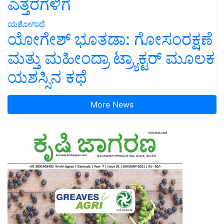
ಎತ್ತರಗಳಿಗೆ
ಯಶೋಗಾಥೆ
ಯೋಗೇಶ್ ಭೂತಡಾ: ಗೋಸಂರಕ್ಷಣೆ
ಮತ್ತು ಮಹೀಂದ್ರಾ ಟ್ರ್ಯಾಕ್ಟರ್ ಮೂಲಕ
ಯಶಸ್ಸಿನ ಕಥೆ
More News