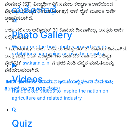
ಪಂಗಡದ (ST) ವಿದ್ಯಾರ್ಥಿಗಳಿಗೆ ಸಮಾಜ ಕಲ್ಯಾಣ ಇಲಾಖೆಯಿಂದ
ಯಶೋಗಾಥೆ
ಪ್ರೋತ್ಸಾಹಧನಕ್ಕಾಗಿ (Prize Money) ಆನ್‌ ಲೈನ್‌ ಮೂಲಕ ಅರ್ಜಿ
ಆಹ್ವಾನಿಸಲಾಗಿದೆ.
ಅರ್ಜಿ ಸಲ್ಲಿಸಲು ಅಕ್ಟೋಬರ್ 31 ಕೊನೆಯ ದಿನವಾಗಿದ್ದು, ಆಸಕ್ತರು ಅರ್ಜಿ
Photo Gallery
ಸಲ್ಲಿಸಬಹುದು.
We capture the best photos around events,
Prize Money : ಅರ್ಜಿ ಸಲ್ಲಿಸಲು ಅಕ್ಟೋಬರ್ 31 ಕೊನೆಯ ದಿನವಾಗಿದೆ.
exhibitions happening across the country
ಆಸಕ್ತ ಮತ್ತು ಅರ್ಹ ವಿದ್ಯಾರ್ಥಿಗಳು ಕರ್ನಾಟಕ ಸರ್ಕಾರದ ಅಧಿಕೃತ
ವೆಬ್‌ಸೈಟ್‌
sw.kar.nic.in
ಗೆ ಭೇಟಿ ನೀಡಿ ಹೆಚ್ಚಿನ ಮಾಹಿತಿಯನ್ನು
ಪಡೆಯಬಹುದಾಗಿದೆ.
Videos
IMD: ಭಾರತೀಯ ಹವಾಮಾನ ಇಲಾಖೆಯಲ್ಲಿ ಭರ್ಜರಿ ನೇಮಕಾತಿ;
ತಿಂಗಳಿಗೆ ರೂ.78,000 ವೇತನ!
Handpicked videos to inspire the nation on
agriculture and related industry
Quiz