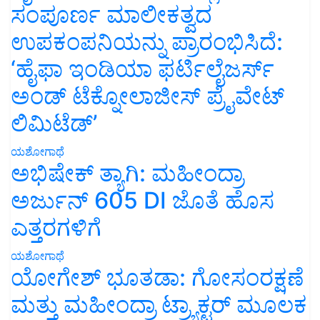
ಸಂಪೂರ್ಣ ಮಾಲೀಕತ್ವದ
ಉಪಕಂಪನಿಯನ್ನು ಪ್ರಾರಂಭಿಸಿದೆ:
‘ಹೈಫಾ ಇಂಡಿಯಾ ಫರ್ಟಿಲೈಜರ್ಸ್
ಅಂಡ್ ಟೆಕ್ನೋಲಾಜೀಸ್ ಪ್ರೈವೇಟ್
ಲಿಮಿಟೆಡ್’
ಯಶೋಗಾಥೆ
ಅಭಿಷೇಕ್ ತ್ಯಾಗಿ: ಮಹೀಂದ್ರಾ
ಅರ್ಜುನ್ 605 DI ಜೊತೆ ಹೊಸ
ಎತ್ತರಗಳಿಗೆ
ಯಶೋಗಾಥೆ
ಯೋಗೇಶ್ ಭೂತಡಾ: ಗೋಸಂರಕ್ಷಣೆ
ಮತ್ತು ಮಹೀಂದ್ರಾ ಟ್ರ್ಯಾಕ್ಟರ್ ಮೂಲಕ