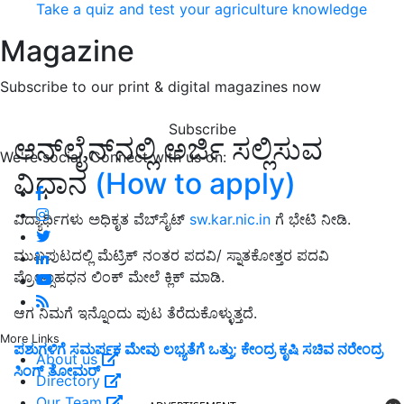
Take a quiz and test your agriculture knowledge
Magazine
Subscribe to our print & digital magazines now
Subscribe
ಆನ್‌ಲೈನ್‌ನಲ್ಲಿ ಅರ್ಜಿ ಸಲ್ಲಿಸುವ
We're social. Connect with us on:
ವಿಧಾನ
(How to apply)
ವಿದ್ಯಾರ್ಥಿಗಳು ಅಧಿಕೃತ ವೆಬ್‌ಸೈಟ್‌
sw.kar.nic.in
ಗೆ ಭೇಟಿ ನೀಡಿ.
ಮುಖಪುಟದಲ್ಲಿ ಮೆಟ್ರಿಕ್ ನಂತರ ಪದವಿ/ ಸ್ನಾತಕೋತ್ತರ ಪದವಿ
ಪ್ರೋತ್ಸಾಹಧನ ಲಿಂಕ್ ಮೇಲೆ ಕ್ಲಿಕ್‌ ಮಾಡಿ.
ಆಗ ನಿಮಗೆ ಇನ್ನೊಂದು ಪುಟ ತೆರೆದುಕೊಳ್ಳುತ್ತದೆ.
More Links
ಪಶುಗಳಿಗೆ ಸಮರ್ಪಕ ಮೇವು ಲಭ್ಯತೆಗೆ ಒತ್ತು; ಕೇಂದ್ರ ಕೃಷಿ ಸಚಿವ ನರೇಂದ್ರ
About us
ಸಿಂಗ್ ತೋಮರ್
Directory
Our Team