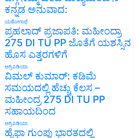
ಕನ್ನಡ ಅನುವಾದ:
ಯಶೋಗಾಥೆ
ಪ್ರಹಲಾದ್ ಪ್ರಜಾಪತಿ: ಮಹೀಂದ್ರಾ
275 DI TU PP ಜೊತೆಗೆ ಯಶಸ್ಸಿನ
ಹೊಸ ಎತ್ತರಗಳಿಗೆ
ಅಗ್ರಿಪಿಡಿಯಾ
ವಿಮಲ್ ಕುಮಾರ್: ಕಡಿಮೆ
ಸಮಯದಲ್ಲಿ ಹೆಚ್ಚು ಕೆಲಸ –
ಮಹೀಂದ್ರ 275 DI TU PP
ಸಹಾಯದಿಂದ
ಅಗ್ರಿಪಿಡಿಯಾ
ಹೈಫಾ ಗುಂಪು ಭಾರತದಲ್ಲಿ