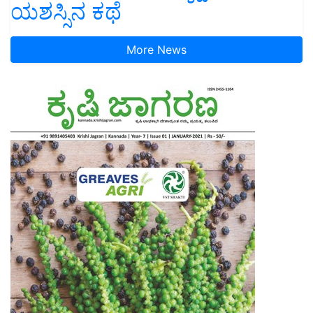
ಯಶಸ್ಸಿನ ಕಥೆ
More News