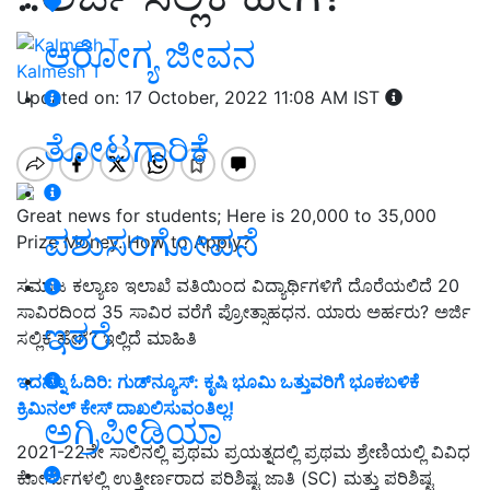
ಆರೋಗ್ಯ ಜೀವನ
Kalmesh T
Updated on: 17 October, 2022 11:08 AM IST
ತೋಟಗಾರಿಕೆ
Great news for students; Here is 20,000 to 35,000
ಪಶುಸಂಗೋಪನೆ
Prize Money..How to Apply?
ಸಮಾಜ ಕಲ್ಯಾಣ ಇಲಾಖೆ ವತಿಯಿಂದ ವಿದ್ಯಾರ್ಥಿಗಳಿಗೆ ದೊರೆಯಲಿದೆ 20
ಸಾವಿರದಿಂದ 35 ಸಾವಿರ ವರೆಗೆ ಪ್ರೋತ್ಸಾಹಧನ. ಯಾರು ಅರ್ಹರು? ಅರ್ಜಿ
ಇತರೆ
ಸಲ್ಲಿಕೆ ಹೇಗೆ? ಇಲ್ಲಿದೆ ಮಾಹಿತಿ
ಇದನ್ನೂ ಓದಿರಿ: ಗುಡ್‌ನ್ಯೂಸ್‌: ಕೃಷಿ ಭೂಮಿ ಒತ್ತುವರಿಗೆ ಭೂಕಬಳಿಕೆ
ಕ್ರಿಮಿನಲ್‌ ಕೇಸ್‌ ದಾಖಲಿಸುವಂತಿಲ್ಲ!
ಅಗ್ರಿಪೀಡಿಯಾ
2021-22ನೇ ಸಾಲಿನಲ್ಲಿ ಪ್ರಥಮ ಪ್ರಯತ್ನದಲ್ಲಿ ಪ್ರಥಮ ಶ್ರೇಣಿಯಲ್ಲಿ ವಿವಿಧ
ಕೋರ್ಸುಗಳಲ್ಲಿ ಉತ್ತೀರ್ಣರಾದ ಪರಿಶಿಷ್ಟ ಜಾತಿ (SC) ಮತ್ತು ಪರಿಶಿಷ್ಟ