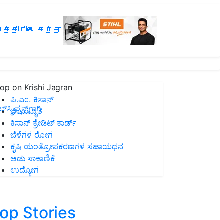
த்திரிகை சந்தா
op on Krishi Jagran
ಪಿ.ಎಂ. ಕಿಸಾನ್
ಸ್ಕ್ರಿಪ್ಷನ್‌ಗಾಗಿ
ಜೀವಾಮೃತ
ಕಿಸಾನ್ ಕ್ರೇಡಿಟ್ ಕಾರ್ಡ್
ಬೆಳೆಗಳ ರೋಗ
ಕೃಷಿ ಯಂತ್ರೋಪಕರಣಗಳ ಸಹಾಯಧನ
ಆಡು ಸಾಕಾಣಿಕೆ
ಉದ್ಯೋಗ
op Stories