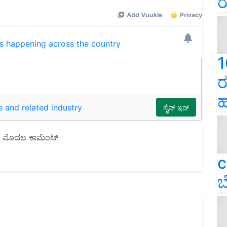
ರ
ns happening across the country
1
ರ
ಹ
e and related industry
c
ಬ