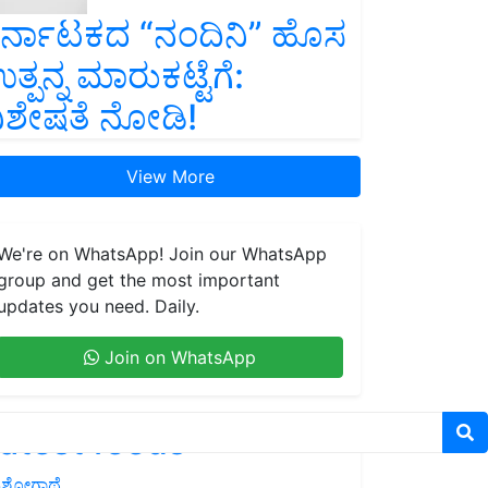
ರ್ನಾಟಕದ “ನಂದಿನಿ” ಹೊಸ
ತ್ಪನ್ನ ಮಾರುಕಟ್ಟೆಗೆ:
ಿಶೇಷತೆ ನೋಡಿ!
View More
We're on WhatsApp! Join our WhatsApp
group and get the most important
updates you need. Daily.
Join on WhatsApp
atest feeds
ಶೋಗಾಥೆ