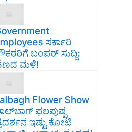
overnment
mployees ಸರ್ಕಾರಿ
ೌಕರರಿಗೆ ಬಂಪರ್‌ ಸುದ್ದಿ:
ಣದ ಮಳೆ!
albagh Flower Show
ಾಲ್‌ಬಾಗ್ ಫಲಪುಷ್ಪ
್ರದರ್ಶನ ಇಷ್ಟು ಕೋಟಿ