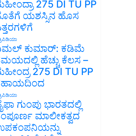
ಹೀಂದ್ರಾ 275 DI TU PP
ೊತೆಗೆ ಯಶಸ್ಸಿನ ಹೊಸ
ತ್ತರಗಳಿಗೆ
್ರಿಪಿಡಿಯಾ
ಿಮಲ್ ಕುಮಾರ್: ಕಡಿಮೆ
ಮಯದಲ್ಲಿ ಹೆಚ್ಚು ಕೆಲಸ –
ಹೀಂದ್ರ 275 DI TU PP
ಸಹಾಯದಿಂದ
್ರಿಪಿಡಿಯಾ
ೈಫಾ ಗುಂಪು ಭಾರತದಲ್ಲಿ
ಂಪೂರ್ಣ ಮಾಲೀಕತ್ವದ
ಪಕಂಪನಿಯನ್ನು