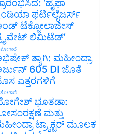
್ರಾರಂಭಿಸಿದೆ: ‘ಹೈಫಾ
ಂಡಿಯಾ ಫರ್ಟಿಲೈಜರ್ಸ್
ಂಡ್ ಟೆಕ್ನೋಲಾಜೀಸ್
್ರೈವೇಟ್ ಲಿಮಿಟೆಡ್’
ಶೋಗಾಥೆ
ಭಿಷೇಕ್ ತ್ಯಾಗಿ: ಮಹೀಂದ್ರಾ
ರ್ಜುನ್ 605 DI ಜೊತೆ
ೊಸ ಎತ್ತರಗಳಿಗೆ
ಶೋಗಾಥೆ
ೋಗೇಶ್ ಭೂತಡಾ:
ೋಸಂರಕ್ಷಣೆ ಮತ್ತು
ಹೀಂದ್ರಾ ಟ್ರ್ಯಾಕ್ಟರ್ ಮೂಲಕ