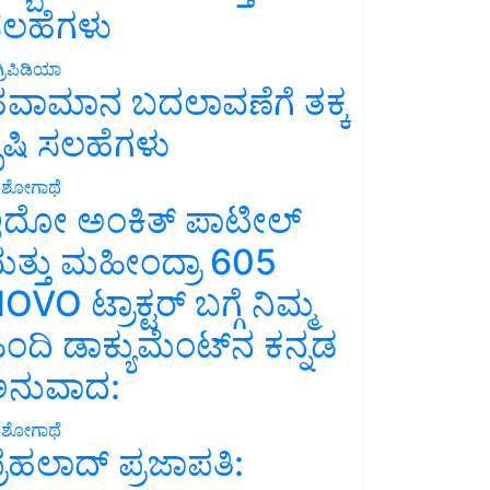
ಲಹೆಗಳು
್ರಿಪಿಡಿಯಾ
ವಾಮಾನ ಬದಲಾವಣೆಗೆ ತಕ್ಕ
ೃಷಿ ಸಲಹೆಗಳು
ಶೋಗಾಥೆ
ದೋ ಅಂಕಿತ್ ಪಾಟೀಲ್
ತ್ತು ಮಹೀಂದ್ರಾ 605
OVO ಟ್ರಾಕ್ಟರ್ ಬಗ್ಗೆ ನಿಮ್ಮ
ಿಂದಿ ಡಾಕ್ಯುಮೆಂಟ್‌ನ ಕನ್ನಡ
ನುವಾದ:
ಶೋಗಾಥೆ
್ರಹಲಾದ್ ಪ್ರಜಾಪತಿ: