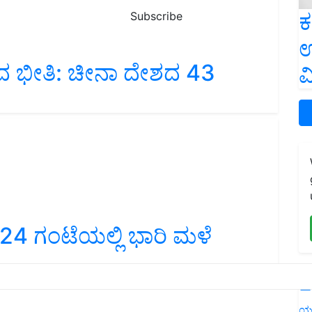
ಕ
Subscribe
ಉ
ಧದ ಭೀತಿ: ಚೀನಾ ದೇಶದ 43
ವ
 24 ಗಂಟೆಯಲ್ಲಿ ಭಾರಿ ಮಳೆ
L
ಯ