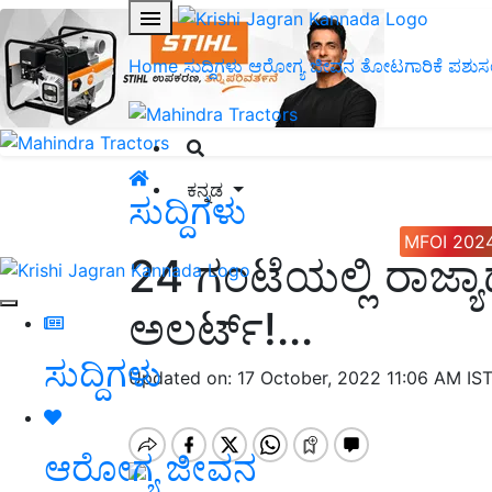
Home
ಸುದ್ದಿಗಳು
ಆರೋಗ್ಯ ಜೀವನ
ತೋಟಗಾರಿಕೆ
ಪಶುಸ
ಕನ್ನಡ
ಸುದ್ದಿಗಳು
MFOI 202
24 ಗಂಟೆಯಲ್ಲಿ ರಾಜ್ಯ
ಅಲರ್ಟ್!...
ಸುದ್ದಿಗಳು
Updated on: 17 October, 2022 11:06 AM IS
ಆರೋಗ್ಯ ಜೀವನ