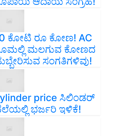
ೂಪಾಯಿ ಆದಾಯ ಸಂಗ್ರಹ!
0 ಕೋಟಿ ರೂ ಕೋಣ! AC
ೂಮಲ್ಲಿ ಮಲಗುವ ಕೋಣದ
ುಬ್ಬೇರಿಸುವ ಸಂಗತಿಗಳಿವು!
ylinder price ಸಿಲಿಂಡರ್‌
ೆಲೆಯಲ್ಲಿ ಭರ್ಜರಿ ಇಳಿಕೆ!