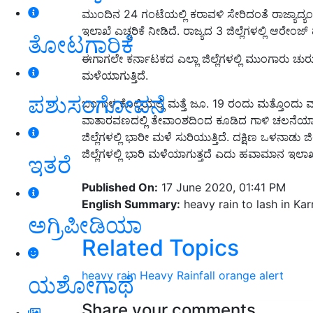
ಮುಂದಿನ 24 ಗಂಟೆಯಲ್ಲಿ ಕರಾವಳಿ ಸೇರಿದಂತೆ ರಾಜ್ಯ
ಇಲಾಖೆ ಎಚ್ಚರಿಕೆ ನೀಡಿದೆ. ರಾಜ್ಯದ 3 ಜಿಲ್ಲೆಗಳಲ್ಲಿ ಆರೇ
ತೋಟಗಾರಿಕೆ
ಈಗಾಗಲೇ ಕರ್ನಾಟಕದ ಎಲ್ಲಾ ಜಿಲ್ಲೆಗಳಲ್ಲಿ ಮುಂಗಾರು ಚು
ಮಳೆಯಾಗುತ್ತಿದೆ.
ಪಶುಸಂಗೋಪನೆ
ಬಂಗಾಳ ಕೊಲ್ಲಿಯಲ್ಲಿ ಮತ್ತೆ ಜೂ. 19 ರಂದು ಮತ್ತೊಂದು
ವಾತಾರವಣದಲ್ಲಿ ತೇವಾಂಶದಿಂದ ಕೂಡಿದ ಗಾಳಿ ಚಲನೆಯಾಗ
ಜಿಲ್ಲೆಗಳಲ್ಲಿ ಭಾರೀ ಮಳೆ ಸುರಿಯುತ್ತಿದೆ. ದಕ್ಷಿಣ ಒಳನಾ
ಜಿಲ್ಲೆಗಳಲ್ಲಿ ಭಾರಿ ಮಳೆಯಾಗುತ್ತದೆ ಎದು ಹವಾಮಾನ ಇಲಾಖೆ
ಇತರೆ
Published On:
17 June 2020, 01:41 PM
English Summary:
heavy rain to lash in Ka
ಅಗ್ರಿಪೀಡಿಯಾ
Related Topics
heavy rain
Heavy Rainfall
orange alert
ಯಶೋಗಾಥೆ
Share your comments