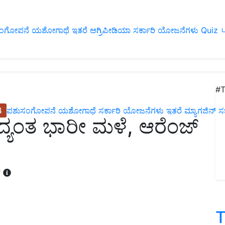
ಂಗೋಪನೆ
ಯಶೋಗಾಥೆ
ಇತರೆ
ಅಗ್ರಿಪೀಡಿಯಾ
ಸರ್ಕಾರಿ ಯೋಜನೆಗಳು
Quiz
ப
#T
4
ಪಶುಸಂಗೋಪನೆ
ಯಶೋಗಾಥೆ
ಸರ್ಕಾರಿ ಯೋಜನೆಗಳು
ಇತರೆ
ಮ್ಯಾಗಜಿನ್‌ ಸಬ್‌
ಾದ್ಯಂತ ಭಾರೀ ಮಳೆ, ಆರೆಂಜ್
T
T