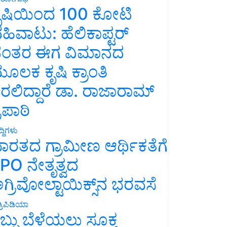
ೃಷಿಯಿಂದ 100 ಕೋಟಿ
ಹಿವಾಟು: ಹೆಲಿಕಾಪ್ಟರ್
ಂತರ ಈಗ ವಿಮಾನದ
ೂಲಕ ಕೃಷಿ ಕ್ರಾಂತಿ
ರಲಿದ್ದಾರೆ ಡಾ. ರಾಜಾರಾಮ್
್ರಿಪಾಠಿ
್ದಿಗಳು
ಾರತದ ಗ್ರಾಮೀಣ ಆರ್ಥಿಕತೆಗೆ
PO ನೇತೃತ್ವದ
ಗ್ರಿವೋಲ್ಟಾಯಿಕ್ಸ್‌ನ ಭರವಸೆ
್ರಿಪಿಡಿಯಾ
ಬ್ಬು ಬೆಳೆಯಲು ಸೂಕ್ತ