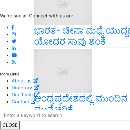
We're social. Connect with us on:
ಭಾರತ- ಚೀನಾ ಮಧ್ಯೆ ಯುದ್
ಯೋಧರ ಸಾವು ಶಂಕೆ
More Links
About us
Directory
Our Team
ಆಂಧ್ರಪ್ರದೇಶದಲ್ಲಿ ಮುಂದಿನ
Contact
ಮುನ್ನೆಚ್ಚರಿಕೆ
CLOSE