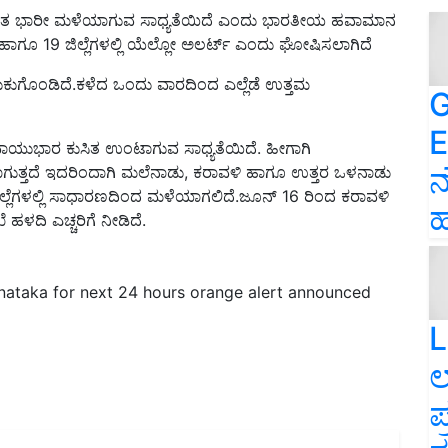
ಾದ್ಯಂತ ಭಾರೀ ಮಳೆಯಾಗುವ ಸಾಧ್ಯತೆಯಿದೆ ಎಂದು ಭಾರತೀಯ ಹವಾಮಾನ
ಂಜ್ ಹಾಗೂ 19 ಜಿಲ್ಲೆಗಳಲ್ಲಿ ಯೆಲ್ಲೋ ಅಲರ್ಟ್ ಎಂದು ಘೋಷಿಸಲಾಗಿದೆ
ರುಕುಗೊಂಡಿದೆ.ಕಳೆದ ಒಂದು ವಾರದಿಂದ ಎಲ್ಲೆಡೆ ಉತ್ತಮ
G
E
 ವಾಯುಭಾರ ಕುಸಿತ ಉಂಟಾಗುವ ಸಾಧ್ಯತೆಯಿದೆ. ಹೀಗಾಗಿ
ನ
ುತ್ತದೆ ಇದರಿಂದಾಗಿ ಮಲೆನಾಡು, ಕರಾವಳಿ ಹಾಗೂ ಉತ್ತರ ಒಳನಾಡು
ಡು ಜಿಲ್ಲೆಗಳಲ್ಲಿ ಸಾಧಾರಣದಿಂದ ಮಳೆಯಾಗಲಿದೆ.ಜೂನ್ 16 ರಿಂದ ಕರಾವಳಿ
ಹ
 ಹಳದಿ ಎಚ್ಚರಿಗೆ ನೀಡಿದೆ.
rnataka for next 24 hours orange alert announced
L
ಲ
ಪ