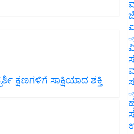
ಮ
ಜ
ಎ
ಅಗ
ವ
ಸ
ಮ
ಿ ಕ್ಷಣಗಳಿಗೆ ಸಾಕ್ಷಿಯಾದ ಶಕ್ತಿ
ಅಗ
ಹ
ಸ
ಉ