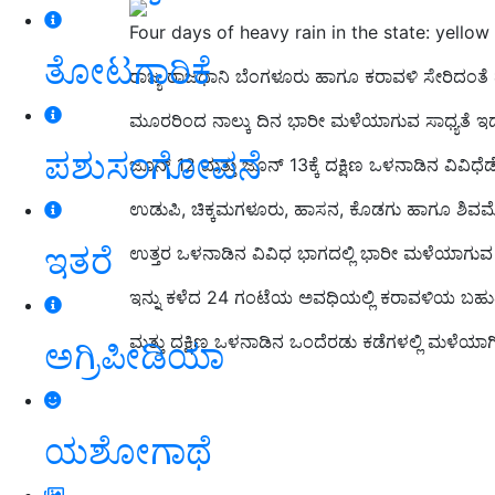
Four days of heavy rain in the state: yellow a
ತೋಟಗಾರಿಕೆ
ರಾಜ್ಯ ರಾಜಧಾನಿ ಬೆಂಗಳೂರು ಹಾಗೂ ಕರಾವಳಿ ಸೇರಿದಂತೆ ದಕ
ಮೂರರಿಂದ ನಾಲ್ಕು ದಿನ ಭಾರೀ ಮಳೆಯಾಗುವ ಸಾಧ್ಯತೆ
ಪಶುಸಂಗೋಪನೆ
ಜೂನ್‌ 12 ಮತ್ತು ಜೂನ್‌ 13ಕ್ಕೆ ದಕ್ಷಿಣ ಒಳನಾಡಿನ ವಿವಿಧ
ಉಡುಪಿ, ಚಿಕ್ಕಮಗಳೂರು, ಹಾಸನ, ಕೊಡಗು ಹಾಗೂ ಶಿವಮೊಗ್ಗ
ಇತರೆ
ಉತ್ತರ ಒಳನಾಡಿನ ವಿವಿಧ ಭಾಗದಲ್ಲಿ ಭಾರೀ ಮಳೆಯಾಗುವ ಸಾಧ್
ಇನ್ನು ಕಳೆದ 24 ಗಂಟೆಯ ಅವಧಿಯಲ್ಲಿ ಕರಾವಳಿಯ ಬಹುತೇಕ
ಮತ್ತು ದಕ್ಷಿಣ ಒಳನಾಡಿನ ಒಂದೆರಡು ಕಡೆಗಳಲ್ಲಿ ಮಳೆಯಾಗ
ಅಗ್ರಿಪೀಡಿಯಾ
ಯಶೋಗಾಥೆ