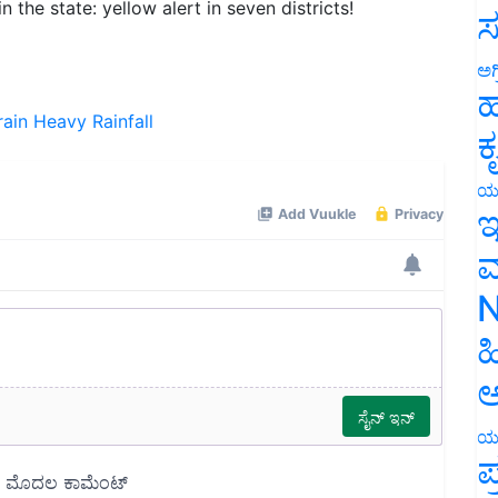
ಸ
ಅಗ
ಹ
rain
Heavy Rainfall
ಕ
ಯ
ಇ
ಮ
N
ಹ
ಅ
ಯ
ಪ