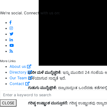
We're social. Connect with us on:
More Links
About us
ಭಾರೀ ಮಳೆ ಮುನ್ನೆಚ್ಚರಿಕೆ:
ಇನ್ನು ಮುಂದಿನ 24 ಗಂಟೆಯ ಅವಧಿ
Directory
ಮಳೆಯಾಗುವ ಸಾಧ್ಯತೆ ಇದೆ.
Our Team
ಗುಡುಗು ಮುನ್ನೆಚ್ಚರಿಕೆ:
ರಾಜ್ಯದಾದ್ಯಂತ ಒಂದೆರಡು ಕಡೆಗಳಲ್ಲ
Contact
ಗಂಟೆಗೆ 40-50 ಕಿ.ಮೀ ತಲುಪುವ ಸಾಧ್ಯತೆ ಇದೆ.
ಗರಿಷ್ಠ ಉಷ್ಣಾಂಶ ಮುನ್ಸೂಚನೆ:
ಗರಿಷ್ಠ ಉಷ್ಣಾಂಶವು ರಾಜ್ಯದಾ
CLOSE
2-3 ಡಿಗ್ರಿ ಸೆಲ್ಸಿಯಸ್‌ ಹೆಚ್ಚಾಗುವ ಸಾಧ್ಯತೆ ಇದೆ ಎಂದು 