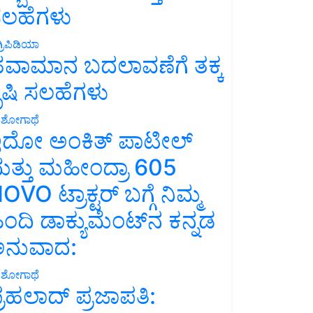
ಲಹೆಗಳು
್ರಿಪಿಡಿಯಾ
ವಾಮಾನ ಬದಲಾವಣೆಗೆ ತಕ್ಕ
ೃಷಿ ಸಲಹೆಗಳು
ಶೋಗಾಥೆ
ದೋ ಅಂಕಿತ್ ಪಾಟೀಲ್
ತ್ತು ಮಹೀಂದ್ರಾ 605
OVO ಟ್ರಾಕ್ಟರ್ ಬಗ್ಗೆ ನಿಮ್ಮ
ಿಂದಿ ಡಾಕ್ಯುಮೆಂಟ್‌ನ ಕನ್ನಡ
ನುವಾದ:
ಶೋಗಾಥೆ
್ರಹಲಾದ್ ಪ್ರಜಾಪತಿ: