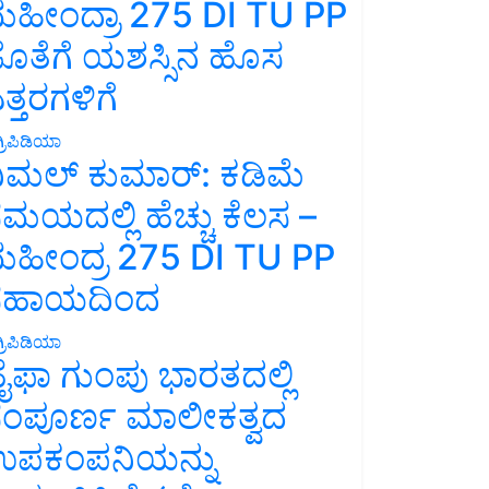
ಹೀಂದ್ರಾ 275 DI TU PP
ೊತೆಗೆ ಯಶಸ್ಸಿನ ಹೊಸ
ತ್ತರಗಳಿಗೆ
್ರಿಪಿಡಿಯಾ
ಿಮಲ್ ಕುಮಾರ್: ಕಡಿಮೆ
ಮಯದಲ್ಲಿ ಹೆಚ್ಚು ಕೆಲಸ –
ಹೀಂದ್ರ 275 DI TU PP
ಸಹಾಯದಿಂದ
್ರಿಪಿಡಿಯಾ
ೈಫಾ ಗುಂಪು ಭಾರತದಲ್ಲಿ
ಂಪೂರ್ಣ ಮಾಲೀಕತ್ವದ
ಪಕಂಪನಿಯನ್ನು