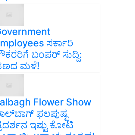
overnment
mployees ಸರ್ಕಾರಿ
ೌಕರರಿಗೆ ಬಂಪರ್‌ ಸುದ್ದಿ:
ಣದ ಮಳೆ!
albagh Flower Show
ಾಲ್‌ಬಾಗ್ ಫಲಪುಷ್ಪ
್ರದರ್ಶನ ಇಷ್ಟು ಕೋಟಿ