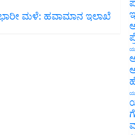
ಪ
್ಲಿ ಭಾರೀ ಮಳೆ: ಹವಾಮಾನ ಇಲಾಖೆ
ಇ
ಅ
ಪ
ಯ
ಅ
ಅ
ಹ
ಯ
ಯ
ಗ
ಮ