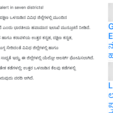
lert in seven districts!
್ಷಿಣ ಒಳನಾಡಿನ ವಿವಿಧ ಜಿಲ್ಲೆಗಳಲ್ಲಿ ಮುಂದಿನ
G
 ಇದೆ ಎಂದು ಭಾರತೀಯ ಹವಾಮಾನ ಇಲಾಖೆ ಮುನ್ಸೂಚನೆ ನೀಡಿದೆ.
E
ೆಡೆ ಹಾಗೂ ಕರಾವಳಿಯ ಉತ್ತರ ಕನ್ನಡ, ದಕ್ಷಿಣ ಕನ್ನಡ,
ನ
 ಸೇರಿದಂತೆ ವಿವಿಧ ಜಿಲ್ಲೆಗಳಲ್ಲಿ ಹಾಗೂ
ಹ
ಯತೆ ಇದ್ದು, ಈ ಜಿಲ್ಲೆಗಳಲ್ಲಿ ಯೆಲ್ಲೋ ಅಲರ್ಟ್‌ ಘೋಷಿಸಲಾಗಿದೆ.
 ಕಡೆಗಳಲ್ಲಿ; ಉತ್ತರ ಒಳನಾಡಿನ ಕೆಲವು ಕಡೆಗಳಲ್ಲಿ
ಿರುವುದು ವರದಿ ಆಗಿದೆ.
L
ಲ
ಪ