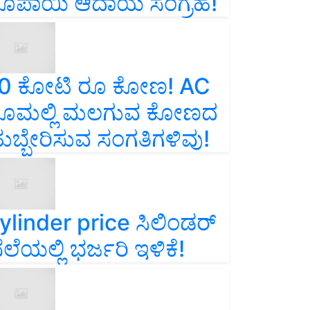
ೂಪಾಯಿ ಆದಾಯ ಸಂಗ್ರಹ!
0 ಕೋಟಿ ರೂ ಕೋಣ! AC
ೂಮಲ್ಲಿ ಮಲಗುವ ಕೋಣದ
ುಬ್ಬೇರಿಸುವ ಸಂಗತಿಗಳಿವು!
ylinder price ಸಿಲಿಂಡರ್‌
ೆಲೆಯಲ್ಲಿ ಭರ್ಜರಿ ಇಳಿಕೆ!