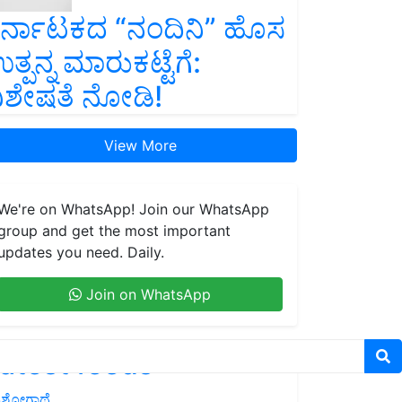
ರ್ನಾಟಕದ “ನಂದಿನಿ” ಹೊಸ
ತ್ಪನ್ನ ಮಾರುಕಟ್ಟೆಗೆ:
ಿಶೇಷತೆ ನೋಡಿ!
View More
We're on WhatsApp! Join our WhatsApp
group and get the most important
updates you need. Daily.
Join on WhatsApp
atest feeds
ಶೋಗಾಥೆ