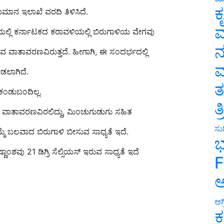
ಕ
ಲಿ ಕರ್ನಾಟಕದ ಕರಾವಳಿಯಲ್ಲಿ ಬಿರುಗಾಳಿಯ ವೇಗವು
ವ
ವ ವಾತಾವರಣವಿರುತ್ತದೆ. ಹೀಗಾಗಿ, ಈ ಸಂದರ್ಭದಲ್ಲಿ
ನ
ೀಡಲಾಗಿದೆ.
ಮ
ಕಂಡುಬಂದಿಲ್ಲ.
ತ
ದ ವಾತಾವರಣವಿರಲಿದ್ದು, ಮಿಂಚುಗುಡುಗು ಸಹಿತ
ತ
ಮೆ ಬಲವಾದ ಬಿರುಗಾಳಿ ಬೀಸುವ ಸಾಧ್ಯತೆ ಇದೆ.
ಸುದ
ಭ
್ಣಾಂಶವು 21 ಡಿಗ್ರಿ ಸೆಲ್ಸಿಯಸ್‌ ಇರುವ ಸಾಧ್ಯತೆ ಇದೆ
F
ಅ
ಅಗ
ಕ
 the state: yellow alert in seven districts!