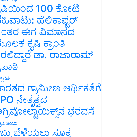
ೃಷಿಯಿಂದ 100 ಕೋಟಿ
ಹಿವಾಟು: ಹೆಲಿಕಾಪ್ಟರ್
ಂತರ ಈಗ ವಿಮಾನದ
ೂಲಕ ಕೃಷಿ ಕ್ರಾಂತಿ
ರಲಿದ್ದಾರೆ ಡಾ. ರಾಜಾರಾಮ್
್ರಿಪಾಠಿ
್ದಿಗಳು
ಾರತದ ಗ್ರಾಮೀಣ ಆರ್ಥಿಕತೆಗೆ
PO ನೇತೃತ್ವದ
ಗ್ರಿವೋಲ್ಟಾಯಿಕ್ಸ್‌ನ ಭರವಸೆ
್ರಿಪಿಡಿಯಾ
ಬ್ಬು ಬೆಳೆಯಲು ಸೂಕ್ತ