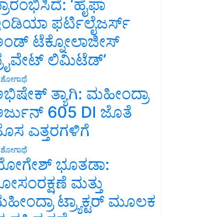
್ರಾರಂಭಿಸಿದೆ: ‘ಹೈಫಾ
ಂಡಿಯಾ ಫರ್ಟಿಲೈಜರ್ಸ್
ಂಡ್ ಟೆಕ್ನೋಲಾಜೀಸ್
್ರೈವೇಟ್ ಲಿಮಿಟೆಡ್’
ಶೋಗಾಥೆ
ಭಿಷೇಕ್ ತ್ಯಾಗಿ: ಮಹೀಂದ್ರಾ
ರ್ಜುನ್ 605 DI ಜೊತೆ
ೊಸ ಎತ್ತರಗಳಿಗೆ
ಶೋಗಾಥೆ
ೋಗೇಶ್ ಭೂತಡಾ:
ೋಸಂರಕ್ಷಣೆ ಮತ್ತು
ಹೀಂದ್ರಾ ಟ್ರ್ಯಾಕ್ಟರ್ ಮೂಲಕ