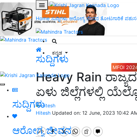
Home
ಸುದ್ದಿಗಳು
ಆರೋಗ್ಯ ಜೀವನ
ತೋಟಗಾರಿಕೆ
ಪಶುಸ
ಕನ್ನಡ
ಸುದ್ದಿಗಳು
MFOI 202
Heavy Rain ರಾಜ್ಯದಲ್
ಏಳು ಜಿಲ್ಲೆಗಳಲ್ಲಿ ಯೆಲ್
ಸುದ್ದಿಗಳು
Hitesh
Updated on: 12 June, 2023 10:42 A
ಆರೋಗ್ಯ ಜೀವನ