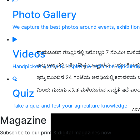
Photo Gallery
We capture the best photos around events, exhibitio
Videos
ರಾಯಚೂರಿನ ಗಬ್ಬೂರಿನಲ್ಲಿ ಬರೋಬ್ಬರಿ 7 ಸೆಂ.ಮೀ ಮಳೆಯ
ಇನ್ನು ರಾಜ್ಯದಲ್ಲಿ ಅತೀ ಗರಿಷ್ಠ ಉಷ್ಣಾಂಶವು ಕಲಬುರಗಿಯಲ್ಲಿ 
Handpicked videos to inspire the nation on agricultur
ಇನ್ನು ಮುಂದಿನ 24 ಗಂಟೆಯ ಅವಧಿಯಲ್ಲಿ ಕರಾವಳಿಯ ಬಹುತ
ಮಿಂಚು ಗುಡುಗು ಸಹಿತ ಮಳೆಯಾಗುವ ಸಾಧ್ಯತೆ ಇದೆ ಎಂ
Quiz
ADV
Take a quiz and test your agriculture knowledge
Magazine
Subscribe to our print & digital magazines now