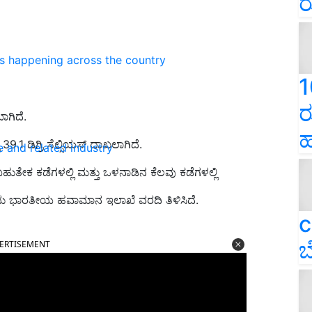
ರ
ns happening across the country
1
ರ
ಾಗಿದೆ.
ಹ
39.1 ಡಿಗ್ರಿ ಸೆಲ್ಸಿಯಸ್‌ ದಾಖಲಾಗಿದೆ.
e and related industry
ೇಕ ಕಡೆಗಳಲ್ಲಿ ಮತ್ತು ಒಳನಾಡಿನ ಕೆಲವು ಕಡೆಗಳಲ್ಲಿ
ದು ಭಾರತೀಯ ಹವಾಮಾನ ಇಲಾಖೆ ವರದಿ ತಿಳಿಸಿದೆ.
c
ERTISEMENT
ಬ