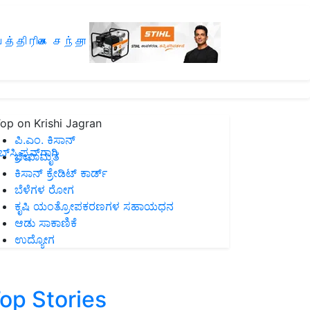
த்திரிகை சந்தா
op on Krishi Jagran
ಪಿ.ಎಂ. ಕಿಸಾನ್
ಸ್ಕ್ರಿಪ್ಷನ್‌ಗಾಗಿ
ಜೀವಾಮೃತ
ಕಿಸಾನ್ ಕ್ರೇಡಿಟ್ ಕಾರ್ಡ್
ಬೆಳೆಗಳ ರೋಗ
ಕೃಷಿ ಯಂತ್ರೋಪಕರಣಗಳ ಸಹಾಯಧನ
ಆಡು ಸಾಕಾಣಿಕೆ
ಉದ್ಯೋಗ
op Stories