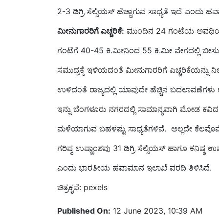
ಮೀನುಗಾರರಿಗೆ ಎಚ್ಚರಿಕೆ:
ಮುಂದಿನ 24 ಗಂಟೆಯ ಅವಧಿಯಲ್
ಗಂಟೆಗೆ 40-45 ಕಿ.ಮೀನಿಂದ 55 ಕಿ.ಮೀ ವೇಗದಲ್ಲಿ ಬೀಸು
ಸಮುದ್ರಕ್ಕೆ ಇಳಿಯದಂತೆ ಮೀನುಗಾರರಿಗೆ ಎಚ್ಚರಿಕೆಯನ್ನು ನ
ಉಳಿದಂತೆ ರಾಜ್ಯದಲ್ಲಿ ಯಾವುದೇ ಹೆಚ್ಚಿನ ಬದಲಾವಣೆಗಳು 
ಇನ್ನು ಬೆಂಗಳೂರು ನಗರದಲ್ಲಿ ಸಾಮಾನ್ಯವಾಗಿ ಮೋಡ ಕವಿ
ಮಳೆಯಾಗುವ ಬಹಳಷ್ಟು ಸಾಧ್ಯತೆಗಳಿವೆ. ಅಲ್ಲದೇ ಕೆಲವೊಮ್
ಗರಿಷ್ಠ ಉಷ್ಣಾಂಶವು 31 ಡಿಗ್ರಿ ಸೆಲ್ಸಿಯಸ್‌ ಹಾಗೂ ಕನಿಷ್ಠ ಉಷ
ಎಂದು ಭಾರತೀಯ ಹವಾಮಾನ ಇಲಾಖೆ ವರದಿ ತಿಳಿಸಿದೆ.
ಚಿತ್ರಕೃಪೆ: pexels
Published On:
12 June 2023, 10:39 AM
English Summary:
Four days of heavy rain in