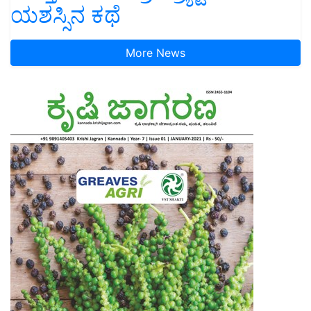
ಯಶಸ್ಸಿನ ಕಥೆ
More News