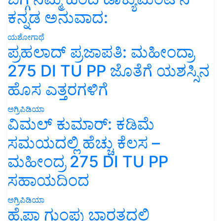
ಕನ್ನಡ ಅನುವಾದ:
ಯಶೋಗಾಥೆ
ಪ್ರಹಲಾದ್ ಪ್ರಜಾಪತಿ: ಮಹೀಂದ್ರಾ
275 DI TU PP ಜೊತೆಗೆ ಯಶಸ್ಸಿನ
ಹೊಸ ಎತ್ತರಗಳಿಗೆ
ಅಗ್ರಿಪಿಡಿಯಾ
ವಿಮಲ್ ಕುಮಾರ್: ಕಡಿಮೆ
ಸಮಯದಲ್ಲಿ ಹೆಚ್ಚು ಕೆಲಸ –
ಮಹೀಂದ್ರ 275 DI TU PP
ಸಹಾಯದಿಂದ
ಅಗ್ರಿಪಿಡಿಯಾ
ಹೈಫಾ ಗುಂಪು ಭಾರತದಲ್ಲಿ