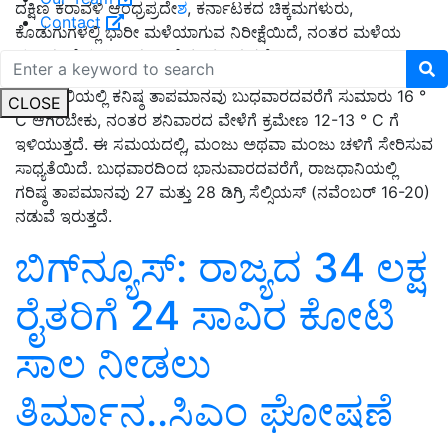
ದಕ್ಷಿಣ ಕರಾವಳಿ ಆಂಧ್ರಪ್ರದೇ
ಶ
, ಕರ್ನಾಟಕದ ಚಿಕ್ಕಮಗಳುರು,
Contact
ಕೊಡುಗುಗಳಲ್ಲಿ ಭಾರೀ ಮಳೆಯಾಗುವ ನಿರೀಕ್ಷೆಯಿದೆ, ನಂತರ ಮಳೆಯ
ಚಟುವಟಿಕೆಯಲ್ಲಿ ತೀವ್ರ ಇಳಿಕೆ ಕಂಡುಬರುತ್ತದೆ.
ನವದೆಹಲಿಯಲ್ಲಿ ಕನಿಷ್ಠ ತಾಪಮಾನವು ಬುಧವಾರದವರೆಗೆ ಸುಮಾರು 16 °
CLOSE
C ಆಗಿರಬೇಕು, ನಂತರ ಶನಿವಾರದ ವೇಳೆಗೆ ಕ್ರಮೇಣ 12-13 ° C ಗೆ
ಇಳಿಯುತ್ತದೆ. ಈ ಸಮಯದಲ್ಲಿ, ಮಂಜು ಅಥವಾ ಮಂಜು ಚಳಿಗೆ ಸೇರಿಸುವ
ಸಾಧ್ಯತೆಯಿದೆ. ಬುಧವಾರದಿಂದ ಭಾನುವಾರದವರೆಗೆ, ರಾಜಧಾನಿಯಲ್ಲಿ
ಗರಿಷ್ಠ ತಾಪಮಾನವು 27 ಮತ್ತು 28 ಡಿಗ್ರಿ ಸೆಲ್ಸಿಯಸ್ (ನವೆಂಬರ್ 16-20)
ನಡುವೆ ಇರುತ್ತದೆ.
ಬಿಗ್‌ನ್ಯೂಸ್‌: ರಾಜ್ಯದ 34 ಲಕ್ಷ
ರೈತರಿಗೆ 24 ಸಾವಿರ ಕೋಟಿ
ಸಾಲ ನೀಡಲು
ತಿರ್ಮಾನ..ಸಿಎಂ ಘೋಷಣೆ