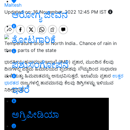
Maltesh
ಆರೋಗ್ಯ ಜೀವನ
Updated on: 16 November, 2022 12:45 PM IST
ತೋಟಗಾರಿಕೆ
Temperature drop in North India.. Chance of rain in
these parts of the state
ಪಶುಸಂಗೋಪನೆ
ಭಾರತೀಯ ಹವಾಮಾನ ಇಲಾಖೆ (IMD) ಪ್ರಕಾರ, ಮುಂದಿನ ಕೆಲವು
ದಿನಗಳಲ್ಲಿ ಪಶ್ಚಿಮ ಹಿಮಾಲಯದ ಪ್ರದೇಶವು ಸೌಮ್ಯದಿಂದ ಸಾಧಾರಣ
ಮಳೆ ಮತ್ತು ಹಿಮಪಾತವನ್ನು ಅನುಭವಿಸುತ್ತದೆ. ಇಲಾಖೆಯ ಪ್ರಕಾರ
ಉತ್ತರ
ಭಾರತದ
ರಾಜ್ಯಗಳಲ್ಲಿ ತಾಪಮಾನವು ಕೆಲವು ಡಿಗ್ರಿಗಳಷ್ಟು ಇಳಿಯುವ
ಇತರೆ
ನಿರೀಕ್ಷೆಯಿದೆ.
ಅಗ್ರಿಪೀಡಿಯಾ