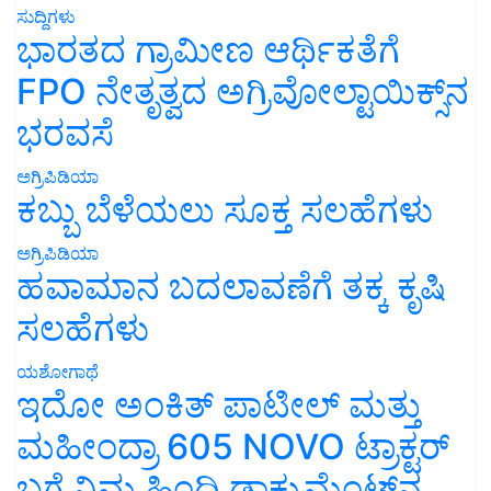
ಸುದ್ದಿಗಳು
ಭಾರತದ ಗ್ರಾಮೀಣ ಆರ್ಥಿಕತೆಗೆ
FPO ನೇತೃತ್ವದ ಅಗ್ರಿವೋಲ್ಟಾಯಿಕ್ಸ್‌ನ
ಭರವಸೆ
ಅಗ್ರಿಪಿಡಿಯಾ
ಕಬ್ಬು ಬೆಳೆಯಲು ಸೂಕ್ತ ಸಲಹೆಗಳು
ಅಗ್ರಿಪಿಡಿಯಾ
ಹವಾಮಾನ ಬದಲಾವಣೆಗೆ ತಕ್ಕ ಕೃಷಿ
ಸಲಹೆಗಳು
ಯಶೋಗಾಥೆ
ಇದೋ ಅಂಕಿತ್ ಪಾಟೀಲ್ ಮತ್ತು
ಮಹೀಂದ್ರಾ 605 NOVO ಟ್ರಾಕ್ಟರ್
ಬಗ್ಗೆ ನಿಮ್ಮ ಹಿಂದಿ ಡಾಕ್ಯುಮೆಂಟ್‌ನ