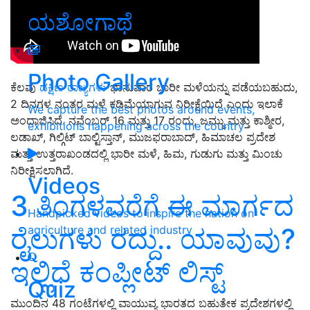
ಯಶೋಗಾಥೆ
Photo Gallery
ಕೆಲವು
ದಕ್ಷಿಣ ರಾಜ್ಯಗಳು
ಭಾನುವಾರ ಭಾರೀ ಮಳೆಯನ್ನು ಪಡೆಯಬಹುದು,
2 ದಿನಗಳ ನಂತರ ಮಳೆ ಕಡಿಮೆಯಾಗುವ ನಿರೀಕ್ಷೆಯಿದೆ ಎಂದು ಇಲಾಕೆ
We capture the best photos around events,
ಅಂದಾಜಿಸಿದೆ. ನವೆಂಬರ್ 16 ಮತ್ತು 17 ರಂದು, ಜಮ್ಮು ಮತ್ತು ಕಾಶ್ಮೀರ,
exhibitions happening across the country
ಲಡಾಖ್, ಗಿಲ್ಗಿಟ್ ಬಾಲ್ಟಿಸ್ತಾನ್, ಮುಜಫರಾಬಾದ್, ಹಿಮಾಚಲ ಪ್ರದೇಶ
ಮತ್ತು ಉತ್ತರಾಖಂಡದಲ್ಲಿ ಭಾರೀ ಮಳೆ, ಹಿಮ, ಗುಡುಗು ಮತ್ತು ಮಿಂಚು
ನಿರೀಕ್ಷಿಸಲಾಗಿದೆ.
Videos
3 ತಿಂಗಳವರೆಗೆ ಈ ಮಾರ್ಗದ
Handpicked videos to inspire the nation on
ರೈಲುಗಳು ರದ್ದು.. ಯಾವುವು?
agriculture and related industry
ಇಲ್ಲಿದೆ ಕಂಪ್ಲೀಟ್‌ ಲಿಸ್ಟ್‌
Quiz
ಮುಂದಿನ 48 ಗಂಟೆಗಳಲ್ಲಿ ವಾಯುವ್ಯ ಭಾರತದ ಬಹುತೇಕ ಪ್ರದೇಶಗಳಲ್ಲಿ