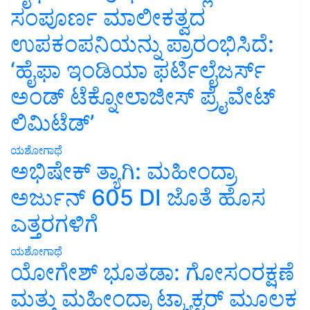
ಸಂಪೂರ್ಣ ಮಾಲೀಕತ್ವದ
ಉಪಕಂಪನಿಯನ್ನು ಪ್ರಾರಂಭಿಸಿದೆ:
‘ಹೈಫಾ ಇಂಡಿಯಾ ಫರ್ಟಿಲೈಜರ್ಸ್
ಅಂಡ್ ಟೆಕ್ನೋಲಾಜೀಸ್ ಪ್ರೈವೇಟ್
ಲಿಮಿಟೆಡ್’
ಯಶೋಗಾಥೆ
ಅಭಿಷೇಕ್ ತ್ಯಾಗಿ: ಮಹೀಂದ್ರಾ
ಅರ್ಜುನ್ 605 DI ಜೊತೆ ಹೊಸ
ಎತ್ತರಗಳಿಗೆ
ಯಶೋಗಾಥೆ
ಯೋಗೇಶ್ ಭೂತಡಾ: ಗೋಸಂರಕ್ಷಣೆ
ಮತ್ತು ಮಹೀಂದ್ರಾ ಟ್ರ್ಯಾಕ್ಟರ್ ಮೂಲಕ