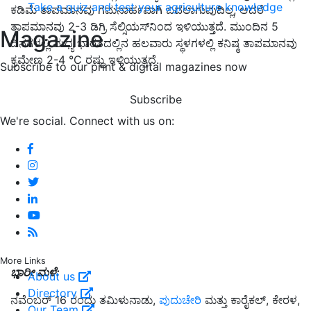
Take a quiz and test your agriculture knowledge
ಕಡಿಮೆ ತಾಪಮಾನವು ಗಮನಾರ್ಹವಾಗಿ ಬದಲಾಗುವುದಿಲ್ಲ, ಆದರೆ
ತಾಪಮಾನವು 2-3 ಡಿಗ್ರಿ ಸೆಲ್ಸಿಯಸ್‌ನಿಂದ ಇಳಿಯುತ್ತದೆ. ಮುಂದಿನ 5
Magazine
ದಿನಗಳಲ್ಲಿ ಮಧ್ಯ ಭಾರತದಲ್ಲಿನ ಹಲವಾರು ಸ್ಥಳಗಳಲ್ಲಿ ಕನಿಷ್ಠ ತಾಪಮಾನವು
ಕ್ರಮೇಣ 2-4 °C ರಷ್ಟು ಇಳಿಯುತ್ತದೆ.
Subscribe to our print & digital magazines now
Subscribe
We're social. Connect with us on:
More Links
ಭಾರೀ ಮಳೆ:
About us
Directory
ನವೆಂಬರ್ 16 ರಂದು ತಮಿಳುನಾಡು,
ಪುದುಚೇರಿ
ಮತ್ತು ಕಾರೈಕಲ್, ಕೇರಳ,
Our Team