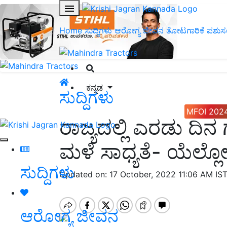
Home
ಸುದ್ದಿಗಳು
ಆರೋಗ್ಯ ಜೀವನ
ತೋಟಗಾರಿಕೆ
ಪಶುಸ
ಕನ್ನಡ
ಸುದ್ದಿಗಳು
MFOI 202
ರಾಜ್ಯದಲ್ಲಿ ಎರಡು ದಿನ
ಮಳೆ ಸಾಧ್ಯತೆ- ಯೆಲ್
ಸುದ್ದಿಗಳು
Updated on: 17 October, 2022 11:06 AM IS
ಆರೋಗ್ಯ ಜೀವನ