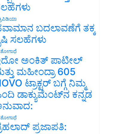
ಲಹೆಗಳು
್ರಿಪಿಡಿಯಾ
ವಾಮಾನ ಬದಲಾವಣೆಗೆ ತಕ್ಕ
ೃಷಿ ಸಲಹೆಗಳು
ಶೋಗಾಥೆ
ದೋ ಅಂಕಿತ್ ಪಾಟೀಲ್
ತ್ತು ಮಹೀಂದ್ರಾ 605
OVO ಟ್ರಾಕ್ಟರ್ ಬಗ್ಗೆ ನಿಮ್ಮ
ಿಂದಿ ಡಾಕ್ಯುಮೆಂಟ್‌ನ ಕನ್ನಡ
ನುವಾದ:
ಶೋಗಾಥೆ
್ರಹಲಾದ್ ಪ್ರಜಾಪತಿ: