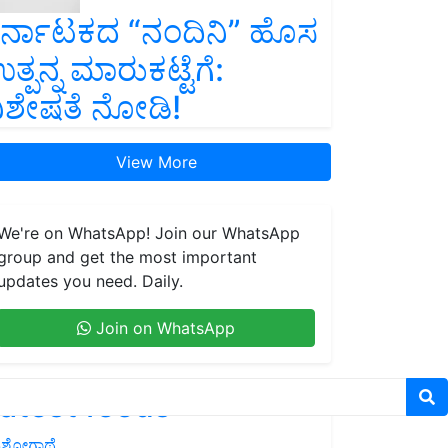
ರ್ನಾಟಕದ “ನಂದಿನಿ” ಹೊಸ
ತ್ಪನ್ನ ಮಾರುಕಟ್ಟೆಗೆ:
ಿಶೇಷತೆ ನೋಡಿ!
View More
We're on WhatsApp! Join our WhatsApp
group and get the most important
updates you need. Daily.
Join on WhatsApp
atest feeds
ಶೋಗಾಥೆ