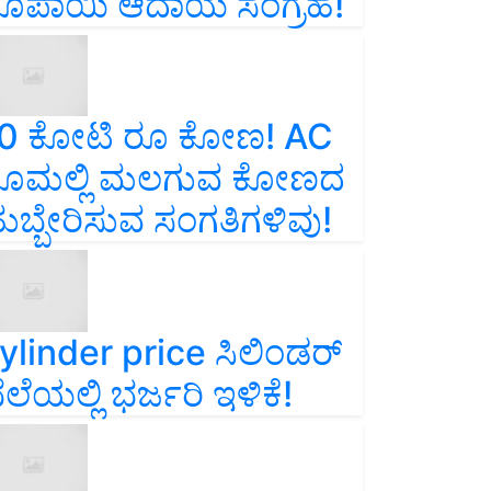
ೂಪಾಯಿ ಆದಾಯ ಸಂಗ್ರಹ!
0 ಕೋಟಿ ರೂ ಕೋಣ! AC
ೂಮಲ್ಲಿ ಮಲಗುವ ಕೋಣದ
ುಬ್ಬೇರಿಸುವ ಸಂಗತಿಗಳಿವು!
ylinder price ಸಿಲಿಂಡರ್‌
ೆಲೆಯಲ್ಲಿ ಭರ್ಜರಿ ಇಳಿಕೆ!