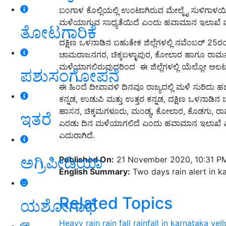
ಬಂಗಾಳ ಕೊಲ್ಲಿಯಲ್ಲಿ ಉಂಟಾಗಿರುವ ಮೇಲ್ಮೈ ಸುಳಿಗಾಳಯಿಂ
ಮಳೆಯಾಗುವ ಸಾಧ್ಯತೆಯಿದೆ ಎಂದು ಹವಾಮಾನ ಇಲಾಖೆ ಮು
ತೋಟಗಾರಿಕೆ
ದಕ್ಷಿಣ ಒಳನಾಡಿನ ಬಹುತೇಕ ಜಿಲ್ಲೆಗಳಲ್ಲಿ ನವೆಂಬರ್ 2
ಚಾಮರಾಜನಗರ, ಚಿಕ್ಕಬಳ್ಳಾಪುರ, ಕೋಲಾರ ಹಾಗೂ ರಾಮನ
ಮಳೆಯಾಗಲಿರುವುದರಿಂದ ಈ ಜಿಲ್ಲೆಗಳಲ್ಲಿ ಯೆಲ್ಲೋ ಅಲರ
ಪಶುಸಂಗೋಪನೆ
ಈ ಹಿಂದೆ ದೀಪಾವಳಿ ದಿನವೂ ರಾಜ್ಯದಲ್ಲಿ ಮಳೆ ಸುರಿದು ಹಬ್
ಕನ್ನಡ, ಉಡುಪಿ ಮತ್ತು ಉತ್ತರ ಕನ್ನಡ, ದಕ್ಷಿಣ ಒಳನಾಡಿ
ಹಾಸನ, ಚಿಕ್ಕಮಗಳೂರು, ಮಂಡ್ಯ, ಕೋಲಾರ, ಕೊಡಗು, ರಾಮನಗರ
ಇತರೆ
ಎರಡು ದಿನ ಮಳೆಯಾಗಲಿದೆ ಎಂದು ಹವಾಮಾನ ಇಲಾಖೆ ಎಚ್ಚರಿ
ಎದುರಾಗಿದೆ.
ಅಗ್ರಿಪೀಡಿಯಾ
Published On:
21 November 2020, 10:31 P
English Summary:
Two days rain alert in k
Related Topics
ಯಶೋಗಾಥೆ
Heavy rain
rain fall
rainfall in karnataka
yell