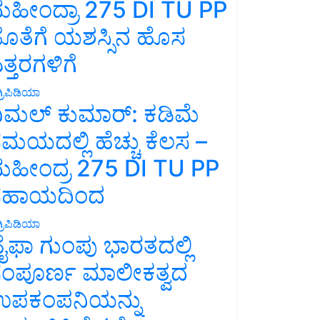
ಹೀಂದ್ರಾ 275 DI TU PP
ೊತೆಗೆ ಯಶಸ್ಸಿನ ಹೊಸ
ತ್ತರಗಳಿಗೆ
್ರಿಪಿಡಿಯಾ
ಿಮಲ್ ಕುಮಾರ್: ಕಡಿಮೆ
ಮಯದಲ್ಲಿ ಹೆಚ್ಚು ಕೆಲಸ –
ಹೀಂದ್ರ 275 DI TU PP
ಸಹಾಯದಿಂದ
್ರಿಪಿಡಿಯಾ
ೈಫಾ ಗುಂಪು ಭಾರತದಲ್ಲಿ
ಂಪೂರ್ಣ ಮಾಲೀಕತ್ವದ
ಪಕಂಪನಿಯನ್ನು