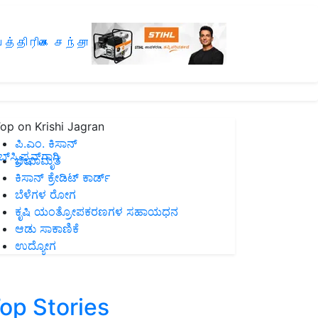
த்திரிகை சந்தா
op on Krishi Jagran
ಪಿ.ಎಂ. ಕಿಸಾನ್
ಸ್ಕ್ರಿಪ್ಷನ್‌ಗಾಗಿ
ಜೀವಾಮೃತ
ಕಿಸಾನ್ ಕ್ರೇಡಿಟ್ ಕಾರ್ಡ್
ಬೆಳೆಗಳ ರೋಗ
ಕೃಷಿ ಯಂತ್ರೋಪಕರಣಗಳ ಸಹಾಯಧನ
ಆಡು ಸಾಕಾಣಿಕೆ
ಉದ್ಯೋಗ
op Stories