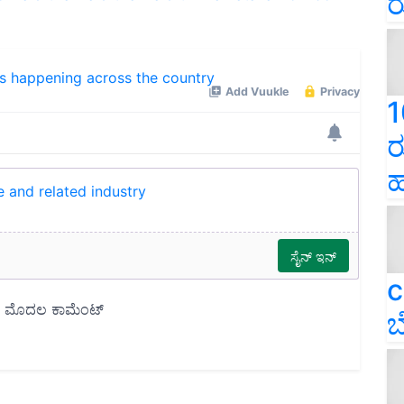
ರ
ns happening across the country
1
ರ
ಹ
e and related industry
c
ಬ