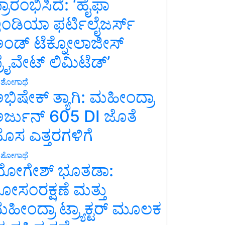
್ರಾರಂಭಿಸಿದೆ: ‘ಹೈಫಾ
ಂಡಿಯಾ ಫರ್ಟಿಲೈಜರ್ಸ್
ಂಡ್ ಟೆಕ್ನೋಲಾಜೀಸ್
್ರೈವೇಟ್ ಲಿಮಿಟೆಡ್’
ಶೋಗಾಥೆ
ಭಿಷೇಕ್ ತ್ಯಾಗಿ: ಮಹೀಂದ್ರಾ
ರ್ಜುನ್ 605 DI ಜೊತೆ
ೊಸ ಎತ್ತರಗಳಿಗೆ
ಶೋಗಾಥೆ
ೋಗೇಶ್ ಭೂತಡಾ:
ೋಸಂರಕ್ಷಣೆ ಮತ್ತು
ಹೀಂದ್ರಾ ಟ್ರ್ಯಾಕ್ಟರ್ ಮೂಲಕ