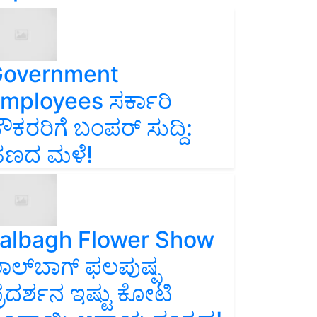
overnment
mployees ಸರ್ಕಾರಿ
ೌಕರರಿಗೆ ಬಂಪರ್‌ ಸುದ್ದಿ:
ಣದ ಮಳೆ!
albagh Flower Show
ಾಲ್‌ಬಾಗ್ ಫಲಪುಷ್ಪ
್ರದರ್ಶನ ಇಷ್ಟು ಕೋಟಿ