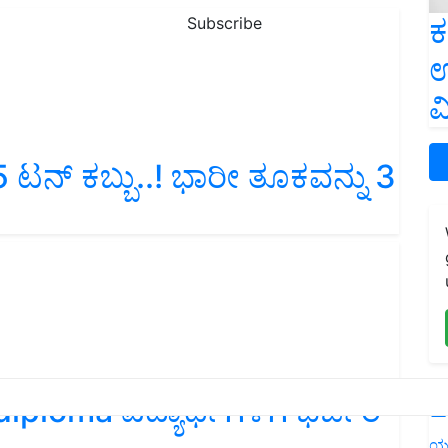
ಕ
Subscribe
ಉ
ವ
 ಟನ್‌ ಕಬ್ಬು..! ಭಾರೀ ತೂಕವನ್ನು 3
L
diploma ವಿದ್ಯಾರ್ಥಿಗಳಿಗೆ ಭರ್ಜರಿ
ಯ