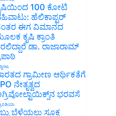
ೃಷಿಯಿಂದ 100 ಕೋಟಿ
ಹಿವಾಟು: ಹೆಲಿಕಾಪ್ಟರ್
ಂತರ ಈಗ ವಿಮಾನದ
ೂಲಕ ಕೃಷಿ ಕ್ರಾಂತಿ
ರಲಿದ್ದಾರೆ ಡಾ. ರಾಜಾರಾಮ್
್ರಿಪಾಠಿ
್ದಿಗಳು
ಾರತದ ಗ್ರಾಮೀಣ ಆರ್ಥಿಕತೆಗೆ
PO ನೇತೃತ್ವದ
ಗ್ರಿವೋಲ್ಟಾಯಿಕ್ಸ್‌ನ ಭರವಸೆ
್ರಿಪಿಡಿಯಾ
ಬ್ಬು ಬೆಳೆಯಲು ಸೂಕ್ತ