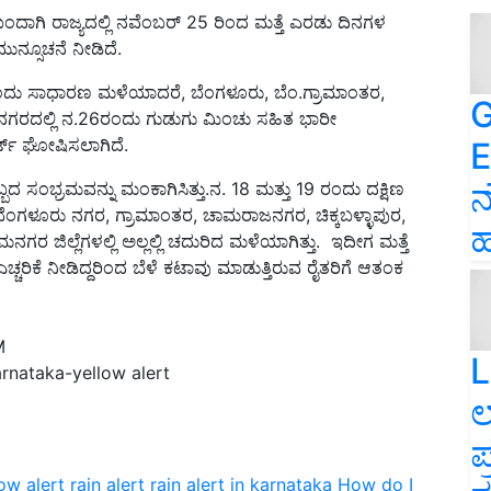
ದಾಗಿ ರಾಜ್ಯದಲ್ಲಿ ನವೆಂಬರ್ 25 ರಿಂದ ಮತ್ತೆ ಎರಡು ದಿನಗಳ
ನ್ಸೂಚನೆ ನೀಡಿದೆ.
5ರಂದು ಸಾಧಾರಣ ಮಳೆಯಾದರೆ, ಬೆಂಗಳೂರು, ಬೆಂ.ಗ್ರಾಮಾಂತರ,
G
ಗರದಲ್ಲಿ ನ.26ರಂದು ಗುಡುಗು ಮಿಂಚು ಸಹಿತ ಭಾರೀ
್ಟ್ ಘೋಷಿಸಲಾಗಿದೆ.
E
ನ
ಬದ ಸಂಭ್ರಮವನ್ನು ಮಂಕಾಗಿಸಿತ್ತು.ನ. 18 ಮತ್ತು 19 ರಂದು ದಕ್ಷಿಣ
ನ ಬೆಂಗಳೂರು ನಗರ, ಗ್ರಾಮಾಂತರ, ಚಾಮರಾಜನಗರ, ಚಿಕ್ಕಬಳ್ಳಾಪುರ,
ಹ
 ಜಿಲ್ಲೆಗಳಲ್ಲಿ ಅಲ್ಲಲ್ಲಿ ಚದುರಿದ ಮಳೆಯಾಗಿತ್ತು. ಇದೀಗ ಮತ್ತೆ
ಕೆ ನೀಡಿದ್ದರಿಂದ ಬೆಳೆ ಕಟಾವು ಮಾಡುತ್ತಿರುವ ರೈತರಿಗೆ ಆತಂಕ
M
L
arnataka-yellow alert
ಲ
ಪ
ow alert
rain alert
rain alert in karnataka
How do I