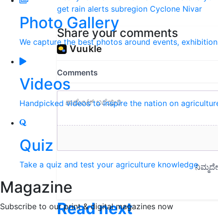
get rain alerts
subregion
Cyclone Nivar
Photo Gallery
Share your comments
We capture the best photos around events, exhibitio
Videos
Handpicked videos to inspire the nation on agricultur
Quiz
Take a quiz and test your agriculture knowledge
Magazine
Read next
Subscribe to our print & digital magazines now