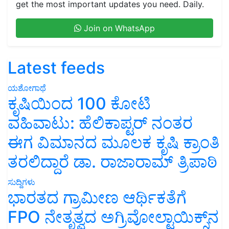
get the most important updates you need. Daily.
Join on WhatsApp
Latest feeds
ಯಶೋಗಾಥೆ
ಕೃಷಿಯಿಂದ 100 ಕೋಟಿ
ವಹಿವಾಟು: ಹೆಲಿಕಾಪ್ಟರ್ ನಂತರ
ಈಗ ವಿಮಾನದ ಮೂಲಕ ಕೃಷಿ ಕ್ರಾಂತಿ
ತರಲಿದ್ದಾರೆ ಡಾ. ರಾಜಾರಾಮ್ ತ್ರಿಪಾಠಿ
ಸುದ್ದಿಗಳು
ಭಾರತದ ಗ್ರಾಮೀಣ ಆರ್ಥಿಕತೆಗೆ
FPO ನೇತೃತ್ವದ ಅಗ್ರಿವೋಲ್ಟಾಯಿಕ್ಸ್‌ನ