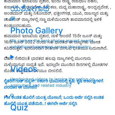
ಹವಾಮಾನ ಇಲಾಖೆಯ ಪ್ರಕಾರ, ಇಂದು ರಾಷ್ಟ್ರ ರಾಜಧಾನಿ ದೆಹಲಿ,
ಯಶೋಗಾಥೆ
ಕರ್ನಾಟಕ , ಮಧ್ಯಪ್ರದೇಶ, ಕೊಂಕಣ, ಮಧ್ಯ ಮಹಾರಾಷ್ಟ್ರ, ಆಂಧ್ರಪ್ರದೇಶ, ,
ಅಂಡಮಾನ್ ಮತ್ತು ನಿಕೋಬಾರ್, ಛತ್ತೀಸ್‌ಗಢ, ಯುಪಿ, ರಾಜಸ್ಥಾನ ಮತ್ತು
ಜಾರ್ಖಂಡ್ ರಾಜ್ಯಗಳಲ್ಲಿ ಸಣ್ಣ ಮಳೆಯಿಂದಾಗಿ ತಾಪಮಾನದಲ್ಲಿ ಇಳಿಕೆ
ಕಂಡುಬರಬಹುದು.
Photo Gallery
ಹವಾಮಾನ ಇಲಾಖೆಯ ಪ್ರಕಾರ, ನಾಳೆ ಅಂದರೆ 15ನೇ ಜೂನ್ ಮತ್ತು
We capture the best photos around events,
16ನೇ ಜೂನ್ 2022 ರಂದು ಸಹ ಭಾರತದ ಈ ರಾಜ್ಯಗಳು ಮೋಡ
exhibitions happening across the country
ಕವಿದಿರುತ್ತವೆ. ಇದರೊಂದಿಗೆ ಶೀತಗಾಳಿ ಬೀಸುವ ಭೀತಿಯೂ ಎದುರಾಗಿದೆ.
ದೆಹಲಿ ಸೇರಿದಂತೆ ಭಾರತದ ಹಲವು ರಾಜ್ಯಗಳಲ್ಲಿ ಮುಂಗಾರು
ಮಳೆಯಾಗುವ ಸಾಧ್ಯತೆ ಇದೆ. ಇದಲ್ಲದೇ ಮುಂದಿನ ದಿನಗಳಲ್ಲಿ ಮೋಡಗಳ
Videos
ಜೊತೆಗೆ ತಣ್ಣನೆಯ ಗಾಳಿಯೂ ಬೀಸಲಿದೆ.
Handpicked videos to inspire the nation on
ರೈತರಿಗೆ ಗುಡ್ ನ್ಯೂಸ್: ಸರ್ಕಾರಿ ಭೂಮಿಯಲ್ಲಿ ಕೃಷಿ: ಕೃಷಿ ಆಕಾಂಕ್ಷಿಗಳಿಗೆ
agriculture and related industry
ವರದಾನ ಈ ಯೋಜನೆ
PM ಉಚಿತ ಹೊಲಿಗೆ ಯಂತ್ರ ಯೋಜನೆ; ಒಂದು ಅರ್ಜಿ ಸಲ್ಲಿಸಿ ಉಚಿತ
ಹೊಲಿಗೆ ಯಂತ್ರ ಪಡೆಯಿರಿ..! ಈಗಲೇ ಅರ್ಜಿ ಸಲ್ಲಿಸಿ
Quiz