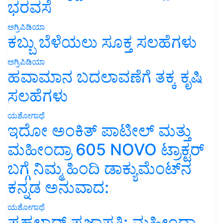
ಭರವಸೆ
ಅಗ್ರಿಪಿಡಿಯಾ
ಕಬ್ಬು ಬೆಳೆಯಲು ಸೂಕ್ತ ಸಲಹೆಗಳು
ಅಗ್ರಿಪಿಡಿಯಾ
ಹವಾಮಾನ ಬದಲಾವಣೆಗೆ ತಕ್ಕ ಕೃಷಿ
ಸಲಹೆಗಳು
ಯಶೋಗಾಥೆ
ಇದೋ ಅಂಕಿತ್ ಪಾಟೀಲ್ ಮತ್ತು
ಮಹೀಂದ್ರಾ 605 NOVO ಟ್ರಾಕ್ಟರ್
ಬಗ್ಗೆ ನಿಮ್ಮ ಹಿಂದಿ ಡಾಕ್ಯುಮೆಂಟ್‌ನ
ಕನ್ನಡ ಅನುವಾದ:
ಯಶೋಗಾಥೆ
ಪ್ರಹಲಾದ್ ಪ್ರಜಾಪತಿ: ಮಹೀಂದ್ರಾ