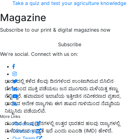
Take a quiz and test your agriculture knowledge
Magazine
Subscribe to our print & digital magazines now
Subscribe
We're social. Connect with us on:
ಭಾರತದಲ್ಲಿ ಕಳೆದ ಕೆಲವು ದಿನಗಳಿಂದ ಉಂಟಾಗಿರುವ ಬಿಸಿಲಿನ
ಬೇಗೆಯಿಂದ ಮುಕ್ತಿ ಪಡೆಯಲು ಜನ ಮುಂಗಾರು ಮಳೆಯತ್ತ ಕಣ್ಣು
ನೆಟ್ಟಿದ್ದಾರೆ. ಹವಾಮಾನ ಇಲಾಖೆಯ ಇತ್ತೀಚಿನ ನವೀಕರಣದ ಪ್ರಕಾರ,
ಭಾರತದ ಅನೇಕ ರಾಜ್ಯಗಳು ಈಗ ಶಾಖದ ಗಾಳಿಯಿಂದ ನೆಮ್ಮದಿಯ
ನಿಟ್ಟುಸಿರು ಪಡೆಯಲಿವೆ.
More Links
ಮುಂದಿನ ಕೆಲವು ದಿನಗಳಲ್ಲಿ ಉತ್ತರ ಭಾರತದ ಹಲವು ರಾಜ್ಯಗಳಲ್ಲಿ
About us
ಮಳೆಯಾಗುವ ಸಾಧ್ಯತೆ ಇದೆ ಎಂದು ಐಎಂಡಿ (IMD) ಹೇಳಿದೆ.
Directory
Our Team