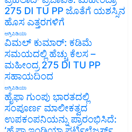
275 DI TU PP ಜೊತೆಗೆ ಯಶಸ್ಸಿನ
ಹೊಸ ಎತ್ತರಗಳಿಗೆ
ಅಗ್ರಿಪಿಡಿಯಾ
ವಿಮಲ್ ಕುಮಾರ್: ಕಡಿಮೆ
ಸಮಯದಲ್ಲಿ ಹೆಚ್ಚು ಕೆಲಸ –
ಮಹೀಂದ್ರ 275 DI TU PP
ಸಹಾಯದಿಂದ
ಅಗ್ರಿಪಿಡಿಯಾ
ಹೈಫಾ ಗುಂಪು ಭಾರತದಲ್ಲಿ
ಸಂಪೂರ್ಣ ಮಾಲೀಕತ್ವದ
ಉಪಕಂಪನಿಯನ್ನು ಪ್ರಾರಂಭಿಸಿದೆ:
‘ಹೈಫಾ ಇಂಡಿಯಾ ಫರ್ಟಿಲೈಜರ್ಸ್