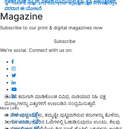
ರೈತರಿಗೆ ಗುಡ್ ನ್ಯೂಸ್: ಸರ್ಕಾರಿ ಭೂಮಿಯಲ್ಲಿ ಕೃಷಿ: ಕೃಷಿ ಆಕಾಂಕ್ಷಿಗಳಿಗೆ
Take a quiz and test your agriculture knowledge
ವರದಾನ ಈ ಯೋಜನೆ
Magazine
Subscribe to our print & digital magazines now
Subscribe
We're social. Connect with us on:
ಜೊತೆಗೆ ತಮಗಾಗಿ ಮಾಡಿಕೊಂಡ ವಿವಿಧ, ರುಚಿಯಾದ ಸಿಹಿ ಭಕ್ಷ
ಭೋಜ್ಯಗಳನ್ನು ಎತ್ತುಗಳಿಗೆ ಉಣಬಡಿಸಿ ಸಂಭ್ರಮಿಸುತ್ತಾರೆ.
More Links
About us
ಈ ವೇಳೆ ಪುಟ್ಟ ಮಕ್ಕಳು, ತಮ್ಮಷ್ಟೇ ಪುಟ್ಟದಾಗಿರುವ ಕರುಗಳನ್ನು ತೊಳೆದು,
Directory
ಸಿಂಗಾರ ಮಾಡಿ, ಊರಿನ ಓಣಿಗಳಲ್ಲಿ ಓಡಾಡಿಸುವುದೂ ಉಂಟು. ಕೆಲವು
Our Team
ಗ್ರಾಮಗಳಲ್ಲಿ ಕಾರ ಹುಣ್ಣಿಮೆಯ ದಿನ ಸಂಜೆ ಹೊತ್ತಿಲ್ಲಿ ಎತ್ತುಗಳನ್ನು ಊರಿನ