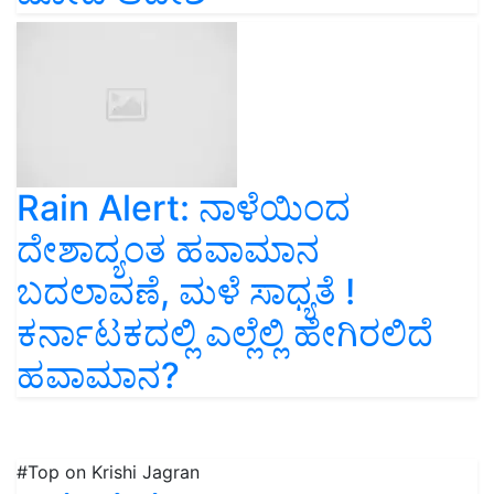
Rain Alert: ನಾಳೆಯಿಂದ
ದೇಶಾದ್ಯಂತ ಹವಾಮಾನ
ಬದಲಾವಣೆ, ಮಳೆ ಸಾಧ್ಯತೆ !
ಕರ್ನಾಟಕದಲ್ಲಿ ಎಲ್ಲೆಲ್ಲಿ ಹೇಗಿರಲಿದೆ
ಹವಾಮಾನ?
#Top on Krishi Jagran