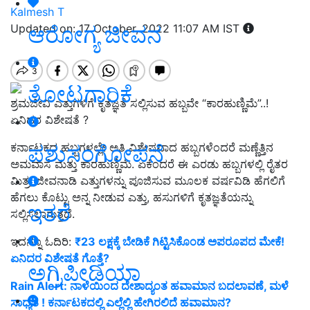
Kalmesh T
ಆರೋಗ್ಯ ಜೀವನ
Updated on: 17 October, 2022 11:07 AM IST
ತೋಟಗಾರಿಕೆ
ಶ್ರಮಜೀವಿ ಎತ್ತುಗಳಿಗೆ ಕೃತಜ್ಞತೆ ಸಲ್ಲಿಸುವ ಹಬ್ಬವೇ “ಕಾರಹುಣ್ಣಿಮೆ”..!
ಏನಿದರ ವಿಶೇಷತೆ ?
ಪಶುಸಂಗೋಪನೆ
ಕರ್ನಾಟಕದ ಹಬ್ಬಗಳಲ್ಲೇ ಅತಿ ವಿಶೇಷವಾದ ಹಬ್ಬಗಳೆಂದರೆ ಮಣ್ಣೆತ್ತಿನ
ಅಮವಾಸೆ ಮತ್ತು ಕಾರಹುಣ್ಣಿಮೆ. ಏಕೆಂದರೆ ಈ ಎರಡು ಹಬ್ಬಗಳಲ್ಲಿ ರೈತರ
ಮಿತ್ರ, ಜೀವನಾಡಿ ಎತ್ತುಗಳನ್ನು ಪೂಜಿಸುವ ಮೂಲಕ ವರ್ಷವಿಡಿ ಹೆಗಲಿಗೆ
ಹೆಗಲು ಕೊಟ್ಟು ಅನ್ನ ನೀಡುವ ಎತ್ತು, ಹಸುಗಳಿಗೆ ಕೃತಜ್ಞತೆಯನ್ನು
ಇತರೆ
ಸಲ್ಲಿಸಲಾಗುತ್ತದೆ.
ಇದನ್ನೂ ಓದಿರಿ:
₹23 ಲಕ್ಷಕ್ಕೆ ಬೇಡಿಕೆ ಗಿಟ್ಟಿಸಿಕೊಂಡ ಅಪರೂಪದ ಮೇಕೆ!
ಏನಿದರ ವಿಶೇಷತೆ ಗೊತ್ತೆ?
ಅಗ್ರಿಪೀಡಿಯಾ
Rain Alert: ನಾಳೆಯಿಂದ ದೇಶಾದ್ಯಂತ ಹವಾಮಾನ ಬದಲಾವಣೆ, ಮಳೆ
ಸಾಧ್ಯತೆ ! ಕರ್ನಾಟಕದಲ್ಲಿ ಎಲ್ಲೆಲ್ಲಿ ಹೇಗಿರಲಿದೆ ಹವಾಮಾನ?