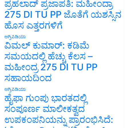
ಪ್ರಹಲಾದ್ ಪ್ರಜಾಪತಿ: ಮಹೀಂದ್ರಾ
275 DI TU PP ಜೊತೆಗೆ ಯಶಸ್ಸಿನ
ಹೊಸ ಎತ್ತರಗಳಿಗೆ
ಅಗ್ರಿಪಿಡಿಯಾ
ವಿಮಲ್ ಕುಮಾರ್: ಕಡಿಮೆ
ಸಮಯದಲ್ಲಿ ಹೆಚ್ಚು ಕೆಲಸ –
ಮಹೀಂದ್ರ 275 DI TU PP
ಸಹಾಯದಿಂದ
ಅಗ್ರಿಪಿಡಿಯಾ
ಹೈಫಾ ಗುಂಪು ಭಾರತದಲ್ಲಿ
ಸಂಪೂರ್ಣ ಮಾಲೀಕತ್ವದ
ಉಪಕಂಪನಿಯನ್ನು ಪ್ರಾರಂಭಿಸಿದೆ: