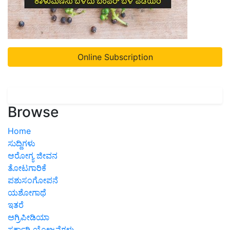
Online Subscription
Browse
Home
ಸುದ್ದಿಗಳು
ಆರೋಗ್ಯ ಜೀವನ
ತೋಟಗಾರಿಕೆ
ಪಶುಸಂಗೋಪನೆ
ಯಶೋಗಾಥೆ
ಇತರೆ
ಅಗ್ರಿಪೀಡಿಯಾ
ಸರ್ಕಾರಿ ಯೋಜನೆಗಳು