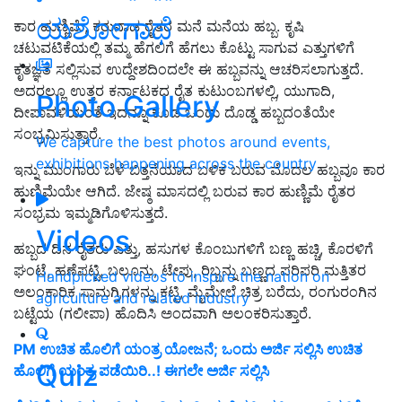
ಯಶೋಗಾಥೆ
ಕಾರ ಹುಣ್ಣಿಮೆ, ಕರುನಾಡ ರೈತರ ಮನೆ ಮನೆಯ ಹಬ್ಬ. ಕೃಷಿ
ಚಟುವಟಿಕೆಯಲ್ಲಿ ತಮ್ಮ ಹೆಗಲಿಗೆ ಹೆಗಲು ಕೊಟ್ಟು ಸಾಗುವ ಎತ್ತುಗಳಿಗೆ
ಕೃತಜ್ಞತೆ ಸಲ್ಲಿಸುವ ಉದ್ದೇಶದಿಂದಲೇ ಈ ಹಬ್ಬವನ್ನು ಆಚರಿಸಲಾಗುತ್ತದೆ.
ಅದರಲ್ಲೂ ಉತ್ತರ ಕರ್ನಾಟಕದ ರೈತ ಕುಟುಂಬಗಳಲ್ಲಿ, ಯುಗಾದಿ,
Photo Gallery
ದೀಪಾವಳಿಯಂತೆ ಇದನ್ನೂ ಕೂಡ ಒಂದು ದೊಡ್ಡ ಹಬ್ಬದಂತೆಯೇ
ಸಂಭ್ರಮಿಸುತ್ತಾರೆ.
We capture the best photos around events,
exhibitions happening across the country
ಇನ್ನು ಮುಂಗಾರು ಬೆಳೆ ಬಿತ್ತನೆಯಾದ ಬಳಿಕ ಬರುವ ಮೊದಲ ಹಬ್ಬವೂ ಕಾರ
ಹುಣ್ಣಿಮೆಯೇ ಆಗಿದೆ. ಜೇಷ್ಠ ಮಾಸದಲ್ಲಿ ಬರುವ ಕಾರ ಹುಣ್ಣಿಮೆ ರೈತರ
ಸಂಭ್ರಮ ಇಮ್ಮಡಿಗೊಳಿಸುತ್ತದೆ.
Videos
ಹಬ್ಬದ ದಿನ ರೈತರು ಎತ್ತು, ಹಸುಗಳ ಕೊಂಬುಗಳಿಗೆ ಬಣ್ಣ ಹಚ್ಚಿ, ಕೊರಳಿಗೆ
ಘಂಟೆ, ಹಣೆಪಟ್ಟಿ, ಬಲೂನು, ಟೇಪು, ರಿಬ್ಬನ್ನು ಬಣ್ಣದ ಪರಿಪರಿ ಮತ್ತಿತರ
Handpicked videos to inspire the nation on
ಅಲಂಕಾರಿಕ ಸಾಮಗ್ರಿಗಳನ್ನು ಕಟ್ಟಿ, ಮೈಮೇಲೆ ಚಿತ್ರ ಬರೆದು, ರಂಗುರಂಗಿನ
agriculture and related industry
ಬಟ್ಟೆಯ (ಗಲೀಪಾ) ಹೊದಿಸಿ ಅಂದವಾಗಿ ಅಲಂಕರಿಸುತ್ತಾರೆ.
PM ಉಚಿತ ಹೊಲಿಗೆ ಯಂತ್ರ ಯೋಜನೆ; ಒಂದು ಅರ್ಜಿ ಸಲ್ಲಿಸಿ ಉಚಿತ
Quiz
ಹೊಲಿಗೆ ಯಂತ್ರ ಪಡೆಯಿರಿ..! ಈಗಲೇ ಅರ್ಜಿ ಸಲ್ಲಿಸಿ