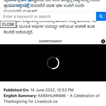
Contact
ಪ್ರಮುಖ ರಸ್ತೆಯಲ್ಲಿ ಮೆರವಣಿಗೆ ಮಾಡಿ ಇಡೀ ಊರಿಗೆ ಊರೇ
ಸಂಭ್ರಮದಲ್ಲಿ ಮುಳುತ್ತದೆ.
ಇದರೊಂದಿಗೆ ಎತ್ತುಗಳನ್ನು ಬೆಂಕಿಯಲ್ಲಿ ಹಾಯಿಸಿ (ಕಿಚ್ಚು ಹಾಯಿಸಿ), ಕರಿ
CLOSE
ಹರಿಯುವ ಮೂಲಕ ಅವುಗಳ ಸಾಮರ್ಥ್ಯ ಅಳೆಯುವ ಆಚರಣೆ ಕೂಡ
ಕೆಲವೆಡೆ ಜಾರಿಯಲ್ಲಿದೆ.
ADVERTISEMENT
Published On:
14 June 2022, 12:53 PM
English Summary:
KARAHUNNIME - A Celebration of
Thanksgiving for Livestock ox