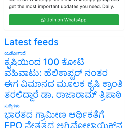
get the most important updates you need. Daily.
Join on WhatsApp
Latest feeds
ಯಶೋಗಾಥೆ
ಕೃಷಿಯಿಂದ 100 ಕೋಟಿ
ವಹಿವಾಟು: ಹೆಲಿಕಾಪ್ಟರ್ ನಂತರ
ಈಗ ವಿಮಾನದ ಮೂಲಕ ಕೃಷಿ ಕ್ರಾಂತಿ
ತರಲಿದ್ದಾರೆ ಡಾ. ರಾಜಾರಾಮ್ ತ್ರಿಪಾಠಿ
ಸುದ್ದಿಗಳು
ಭಾರತದ ಗ್ರಾಮೀಣ ಆರ್ಥಿಕತೆಗೆ
FPO ನೇತೃತ್ವದ ಅಗ್ರಿವೋಲ್ಟಾಯಿಕ್ಸ್‌ನ