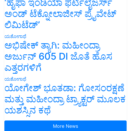
‘ಹೈಫಾ ಇಂಡಿಯಾ ಫರ್ಟಿಲೈಜರ್ಸ್
ಅಂಡ್ ಟೆಕ್ನೋಲಾಜೀಸ್ ಪ್ರೈವೇಟ್
ಲಿಮಿಟೆಡ್’
ಯಶೋಗಾಥೆ
ಅಭಿಷೇಕ್ ತ್ಯಾಗಿ: ಮಹೀಂದ್ರಾ
ಅರ್ಜುನ್ 605 DI ಜೊತೆ ಹೊಸ
ಎತ್ತರಗಳಿಗೆ
ಯಶೋಗಾಥೆ
ಯೋಗೇಶ್ ಭೂತಡಾ: ಗೋಸಂರಕ್ಷಣೆ
ಮತ್ತು ಮಹೀಂದ್ರಾ ಟ್ರ್ಯಾಕ್ಟರ್ ಮೂಲಕ
ಯಶಸ್ಸಿನ ಕಥೆ
More News