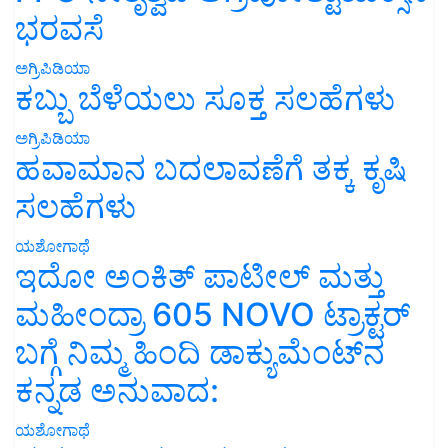
ಭರವಸೆ
ಅಗ್ರಿಪಿಡಿಯಾ
ಕಬ್ಬು ಬೆಳೆಯಲು ಸೂಕ್ತ ಸಲಹೆಗಳು
ಅಗ್ರಿಪಿಡಿಯಾ
ಹವಾಮಾನ ಬದಲಾವಣೆಗೆ ತಕ್ಕ ಕೃಷಿ
ಸಲಹೆಗಳು
ಯಶೋಗಾಥೆ
ಇದೋ ಅಂಕಿತ್ ಪಾಟೀಲ್ ಮತ್ತು
ಮಹೀಂದ್ರಾ 605 NOVO ಟ್ರಾಕ್ಟರ್
ಬಗ್ಗೆ ನಿಮ್ಮ ಹಿಂದಿ ಡಾಕ್ಯುಮೆಂಟ್‌ನ
ಕನ್ನಡ ಅನುವಾದ:
ಯಶೋಗಾಥೆ