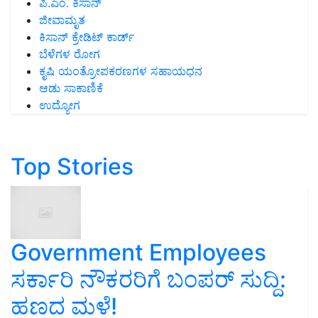
ಪಿ.ಎಂ. ಕಿಸಾನ್
ಜೀವಾಮೃತ
ಕಿಸಾನ್ ಕ್ರೇಡಿಟ್ ಕಾರ್ಡ್
ಬೆಳೆಗಳ ರೋಗ
ಕೃಷಿ ಯಂತ್ರೋಪಕರಣಗಳ ಸಹಾಯಧನ
ಆಡು ಸಾಕಾಣಿಕೆ
ಉದ್ಯೋಗ
Top Stories
Government Employees
ಸರ್ಕಾರಿ ನೌಕರರಿಗೆ ಬಂಪರ್‌ ಸುದ್ದಿ:
ಹಣದ ಮಳೆ!