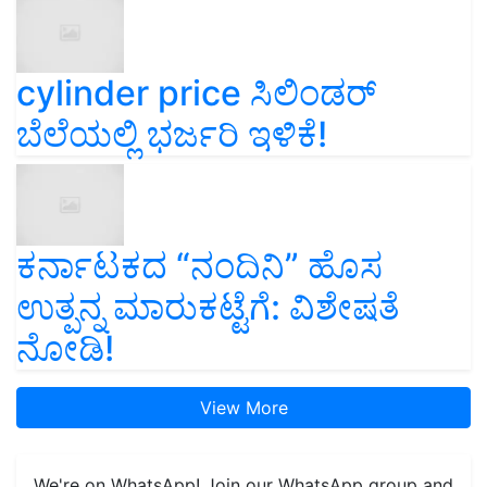
cylinder price ಸಿಲಿಂಡರ್‌
ಬೆಲೆಯಲ್ಲಿ ಭರ್ಜರಿ ಇಳಿಕೆ!
ಕರ್ನಾಟಕದ “ನಂದಿನಿ” ಹೊಸ
ಉತ್ಪನ್ನ ಮಾರುಕಟ್ಟೆಗೆ: ವಿಶೇಷತೆ
ನೋಡಿ!
View More
We're on WhatsApp! Join our WhatsApp group and