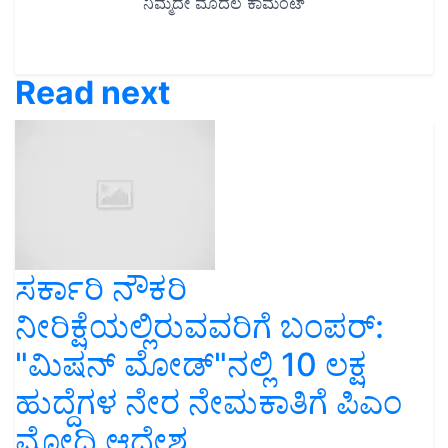
Read next
ಸರ್ಕಾರಿ ನೌಕರಿ
ನೀರಿಕ್ಷೆಯಲ್ಲಿರುವವರಿಗೆ ಬಂಪರ್‌:
"ಮಿಷನ್‌ ಮೋಡ್‌"ನಲ್ಲಿ 10 ಲಕ್ಷ
ಹುದ್ದೆಗಳ ನೇರ ನೇಮಕಾತಿಗೆ ಪಿಎಂ
ಮೋದಿ ಆದೇಶ