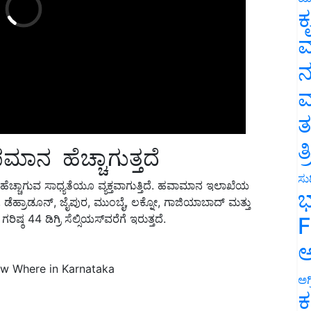
ಕ
ವ
ನ
ಮ
ತ
ಮಾನ ಹೆಚ್ಚಾಗುತ್ತದೆ
ತ
ಚ್ಚಾಗುವ ಸಾಧ್ಯತೆಯೂ ವ್ಯಕ್ತವಾಗುತ್ತಿದೆ. ಹವಾಮಾನ ಇಲಾಖೆಯ
ಸುದ
ಹ್ರಾಡೂನ್, ಜೈಪುರ, ಮುಂಬೈ, ಲಕ್ನೋ, ಗಾಜಿಯಾಬಾದ್ ಮತ್ತು
ಭ
ಿಷ್ಠ 44 ಡಿಗ್ರಿ ಸೆಲ್ಸಿಯಸ್‌ವರೆಗೆ ಇರುತ್ತದೆ.
F
ಅ
w Where in Karnataka
ಅಗ
ಕ