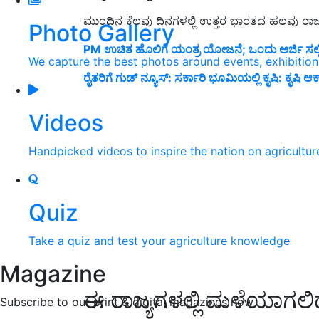
ಮುಂದಿನ ಕೆಲವು ದಿನಗಳಲ್ಲಿ ಉತ್ತರ ಭಾರತದ ಹಲವು ರಾಜ್
Photo Gallery
PM ಉಚಿತ ಹೊಲಿಗೆ ಯಂತ್ರ ಯೋಜನೆ; ಒಂದು ಅರ್ಜಿ ಸಲ್ಲಿಸ
We capture the best photos around events, exhibitio
ರೈತರಿಗೆ ಗುಡ್ ನ್ಯೂಸ್: ಸರ್ಕಾರಿ ಭೂಮಿಯಲ್ಲಿ ಕೃಷಿ: ಕೃಷಿ
Videos
Handpicked videos to inspire the nation on agricultur
Quiz
Take a quiz and test your agriculture knowledge
Magazine
ಈ ರಾಜ್ಯಗಳಲ್ಲಿ ಮಳೆಯಾಗಲಿ
Subscribe to our print & digital magazines now