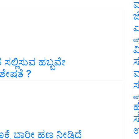
ಮ
ಜ
ಎ
ಅಗ
ವ
ತೆ ಸಲ್ಲಿಸುವ ಹಬ್ಬವೇ
ಸ
ಿಶೇಷತೆ ?
ಮ
ಅಗ
ಹ
ಸ
ೆ ಭಾರೀ ಹಣ ನೀಡ್ತಿದೆ
ಉ
?