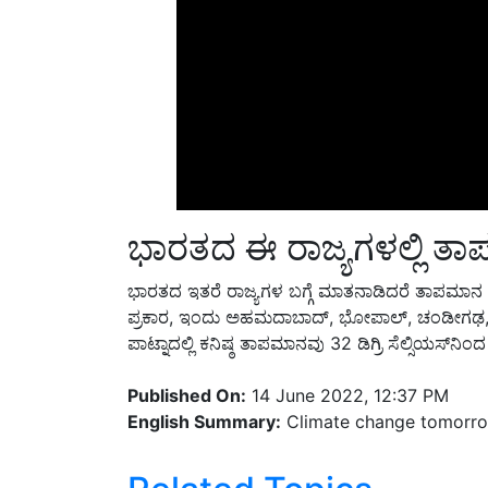
ಭಾರತದ ಈ ರಾಜ್ಯಗಳಲ್ಲಿ ತಾಪ
ಭಾರತದ ಇತರೆ ರಾಜ್ಯಗಳ ಬಗ್ಗೆ ಮಾತನಾಡಿದರೆ ತಾಪಮಾನ ಹೆ
ಪ್ರಕಾರ, ಇಂದು ಅಹಮದಾಬಾದ್, ಭೋಪಾಲ್, ಚಂಡೀಗಢ, ಡೆ
ಪಾಟ್ನಾದಲ್ಲಿ ಕನಿಷ್ಠ ತಾಪಮಾನವು 32 ಡಿಗ್ರಿ ಸೆಲ್ಸಿಯಸ್‌ನಿಂದ ಗರ
Published On:
14 June 2022, 12:37 PM
English Summary:
Climate change tomorro
Related Topics