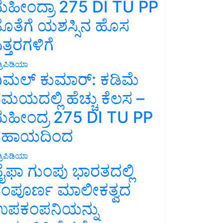
ಹೀಂದ್ರಾ 275 DI TU PP
ೊತೆಗೆ ಯಶಸ್ಸಿನ ಹೊಸ
ತ್ತರಗಳಿಗೆ
್ರಿಪಿಡಿಯಾ
ಿಮಲ್ ಕುಮಾರ್: ಕಡಿಮೆ
ಮಯದಲ್ಲಿ ಹೆಚ್ಚು ಕೆಲಸ –
ಹೀಂದ್ರ 275 DI TU PP
ಸಹಾಯದಿಂದ
್ರಿಪಿಡಿಯಾ
ೈಫಾ ಗುಂಪು ಭಾರತದಲ್ಲಿ
ಂಪೂರ್ಣ ಮಾಲೀಕತ್ವದ
ಪಕಂಪನಿಯನ್ನು