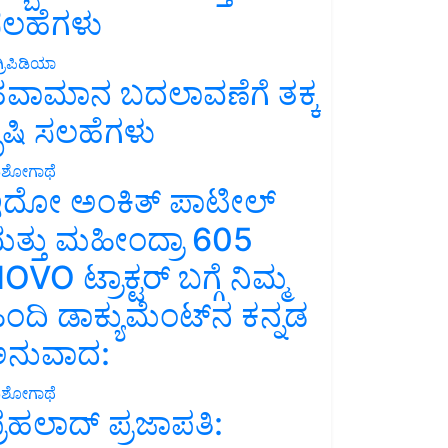
ಲಹೆಗಳು
್ರಿಪಿಡಿಯಾ
ವಾಮಾನ ಬದಲಾವಣೆಗೆ ತಕ್ಕ
ೃಷಿ ಸಲಹೆಗಳು
ಶೋಗಾಥೆ
ದೋ ಅಂಕಿತ್ ಪಾಟೀಲ್
ತ್ತು ಮಹೀಂದ್ರಾ 605
OVO ಟ್ರಾಕ್ಟರ್ ಬಗ್ಗೆ ನಿಮ್ಮ
ಿಂದಿ ಡಾಕ್ಯುಮೆಂಟ್‌ನ ಕನ್ನಡ
ನುವಾದ:
ಶೋಗಾಥೆ
್ರಹಲಾದ್ ಪ್ರಜಾಪತಿ: