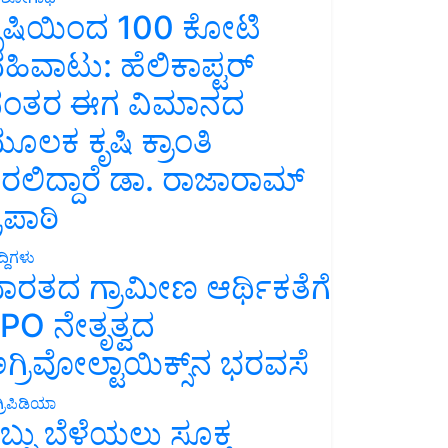
ೃಷಿಯಿಂದ 100 ಕೋಟಿ
ಹಿವಾಟು: ಹೆಲಿಕಾಪ್ಟರ್
ಂತರ ಈಗ ವಿಮಾನದ
ೂಲಕ ಕೃಷಿ ಕ್ರಾಂತಿ
ರಲಿದ್ದಾರೆ ಡಾ. ರಾಜಾರಾಮ್
್ರಿಪಾಠಿ
್ದಿಗಳು
ಾರತದ ಗ್ರಾಮೀಣ ಆರ್ಥಿಕತೆಗೆ
PO ನೇತೃತ್ವದ
ಗ್ರಿವೋಲ್ಟಾಯಿಕ್ಸ್‌ನ ಭರವಸೆ
್ರಿಪಿಡಿಯಾ
ಬ್ಬು ಬೆಳೆಯಲು ಸೂಕ್ತ