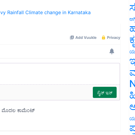
ಸ
vy Rainfall
Climate change in Karnataka
ಅಗ
ಹ
ಕ
ಯ
ಇ
ಮ
N
ಹ
ಅ
ಯ
ಪ