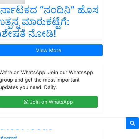
ರ್ನಾಟಕದ “ನಂದಿನಿ” ಹೊಸ
ತ್ಪನ್ನ ಮಾರುಕಟ್ಟೆಗೆ:
ಿಶೇಷತೆ ನೋಡಿ!
View More
We're on WhatsApp! Join our WhatsApp
group and get the most important
updates you need. Daily.
Join on WhatsApp
atest feeds
ಶೋಗಾಥೆ