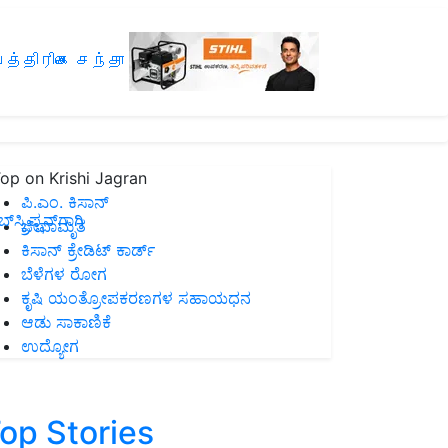
த்திரிகை சந்தா
op on Krishi Jagran
ಪಿ.ಎಂ. ಕಿಸಾನ್
ಸ್ಕ್ರಿಪ್ಷನ್‌ಗಾಗಿ
ಜೀವಾಮೃತ
ಕಿಸಾನ್ ಕ್ರೇಡಿಟ್ ಕಾರ್ಡ್
ಬೆಳೆಗಳ ರೋಗ
ಕೃಷಿ ಯಂತ್ರೋಪಕರಣಗಳ ಸಹಾಯಧನ
ಆಡು ಸಾಕಾಣಿಕೆ
ಉದ್ಯೋಗ
op Stories