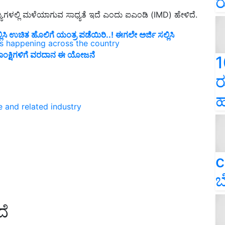
ರ
ಯಗಳಲ್ಲಿ ಮಳೆಯಾಗುವ ಸಾಧ್ಯತೆ ಇದೆ ಎಂದು ಐಎಂಡಿ (IMD) ಹೇಳಿದೆ.
ಿ ಉಚಿತ ಹೊಲಿಗೆ ಯಂತ್ರ ಪಡೆಯಿರಿ..! ಈಗಲೇ ಅರ್ಜಿ ಸಲ್ಲಿಸಿ
ns happening across the country
 ಆಕಾಂಕ್ಷಿಗಳಿಗೆ ವರದಾನ ಈ ಯೋಜನೆ
1
ರ
ಹ
e and related industry
c
ಬ
ದೆ