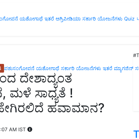
ಂಗೋಪನೆ
ಯಶೋಗಾಥೆ
ಇತರೆ
ಅಗ್ರಿಪೀಡಿಯಾ
ಸರ್ಕಾರಿ ಯೋಜನೆಗಳು
Quiz
ப
#T
4
ಪಶುಸಂಗೋಪನೆ
ಯಶೋಗಾಥೆ
ಸರ್ಕಾರಿ ಯೋಜನೆಗಳು
ಇತರೆ
ಮ್ಯಾಗಜಿನ್‌ ಸಬ್‌
ಿಂದ ದೇಶಾದ್ಯಂತ
ಮಳೆ ಸಾಧ್ಯತೆ !
್ಲಿ ಹೇಗಿರಲಿದೆ ಹವಾಮಾನ?
1:07 AM IST
T