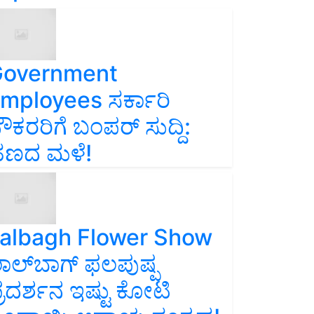
overnment
mployees ಸರ್ಕಾರಿ
ೌಕರರಿಗೆ ಬಂಪರ್‌ ಸುದ್ದಿ:
ಣದ ಮಳೆ!
albagh Flower Show
ಾಲ್‌ಬಾಗ್ ಫಲಪುಷ್ಪ
್ರದರ್ಶನ ಇಷ್ಟು ಕೋಟಿ