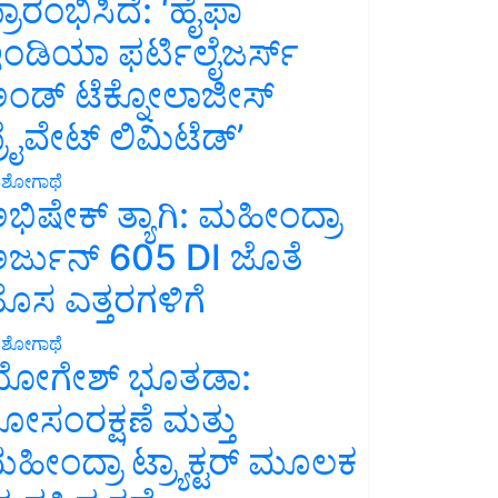
್ರಾರಂಭಿಸಿದೆ: ‘ಹೈಫಾ
ಂಡಿಯಾ ಫರ್ಟಿಲೈಜರ್ಸ್
ಂಡ್ ಟೆಕ್ನೋಲಾಜೀಸ್
್ರೈವೇಟ್ ಲಿಮಿಟೆಡ್’
ಶೋಗಾಥೆ
ಭಿಷೇಕ್ ತ್ಯಾಗಿ: ಮಹೀಂದ್ರಾ
ರ್ಜುನ್ 605 DI ಜೊತೆ
ೊಸ ಎತ್ತರಗಳಿಗೆ
ಶೋಗಾಥೆ
ೋಗೇಶ್ ಭೂತಡಾ:
ೋಸಂರಕ್ಷಣೆ ಮತ್ತು
ಹೀಂದ್ರಾ ಟ್ರ್ಯಾಕ್ಟರ್ ಮೂಲಕ