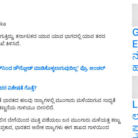
aka
G
್ತಿದ್ದು, ಕರ್ನಾಟಕದ ಯಾವ ಯಾವ ಭಾಗದಲ್ಲಿ ಯಾವ ತರದ
E
ಿಳಿಸಿದೆ.
ನ
ಹ
್‌ನಿಂದ ಡೌನ್ಲೋಡ್ ಮಾಡಿಕೊಳ್ಳಲಾಗುವುದಿಲ್ಲ” ಪ್ರೊ. ಆಂಚಲ್
ದರ ವಿಶೇಷತೆ ಗೊತ್ತೆ?
ೆ ಭಾರತದ ಹಲವು ರಾಜ್ಯಗಳಲ್ಲಿ ಮುಂಗಾರು ಮಳೆಯಾಗುವ ಸಾಧ್ಯತೆ
L
ತಣ್ಣನೆಯ ಗಾಳಿಯೂ ಬೀಸಲಿದೆ.
ಲ
ಿಲಿನ ಬೇಗೆಯಿಂದ ಮುಕ್ತಿ ಪಡೆಯಲು ಜನ ಮುಂಗಾರು ಮಳೆಯತ್ತ ಕಣ್ಣು
ಪ
ದ ಪ್ರಕಾರ, ಭಾರತದ ಅನೇಕ ರಾಜ್ಯಗಳು ಈಗ ಶಾಖದ ಗಾಳಿಯಿಂದ