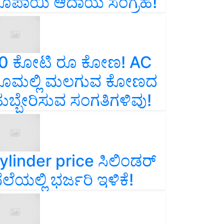
ೂಪಾಯಿ ಆದಾಯ ಸಂಗ್ರಹ!
0 ಕೋಟಿ ರೂ ಕೋಣ! AC
ೂಮಲ್ಲಿ ಮಲಗುವ ಕೋಣದ
ುಬ್ಬೇರಿಸುವ ಸಂಗತಿಗಳಿವು!
ylinder price ಸಿಲಿಂಡರ್‌
ೆಲೆಯಲ್ಲಿ ಭರ್ಜರಿ ಇಳಿಕೆ!