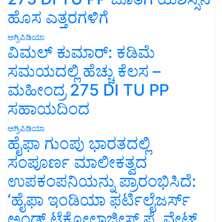
ಹೊಸ ಎತ್ತರಗಳಿಗೆ
ಅಗ್ರಿಪಿಡಿಯಾ
ವಿಮಲ್ ಕುಮಾರ್: ಕಡಿಮೆ
ಸಮಯದಲ್ಲಿ ಹೆಚ್ಚು ಕೆಲಸ –
ಮಹೀಂದ್ರ 275 DI TU PP
ಸಹಾಯದಿಂದ
ಅಗ್ರಿಪಿಡಿಯಾ
ಹೈಫಾ ಗುಂಪು ಭಾರತದಲ್ಲಿ
ಸಂಪೂರ್ಣ ಮಾಲೀಕತ್ವದ
ಉಪಕಂಪನಿಯನ್ನು ಪ್ರಾರಂಭಿಸಿದೆ:
‘ಹೈಫಾ ಇಂಡಿಯಾ ಫರ್ಟಿಲೈಜರ್ಸ್
ಅಂಡ್ ಟೆಕ್ನೋಲಾಜೀಸ್ ಪ್ರೈವೇಟ್