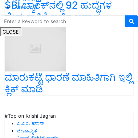
SBI ಬ್ಯಾಂಕ್‌ನಲ್ಲಿ 92 ಹುದ್ದೆಗಳ
Contact
ನೇಮಕಾತಿಗೆ ಅರ್ಜಿ ಆಹ್ವಾನ
CLOSE
ಮಾರುಕಟ್ಟೆ ಧಾರಣೆ ಮಾಹಿತಿಗಾಗಿ ಇಲ್ಲಿ
ಕ್ಲಿಕ್ ಮಾಡಿ
#Top on Krishi Jagran
ಪಿ.ಎಂ. ಕಿಸಾನ್
ಜೀವಾಮೃತ
ಕಿಸಾನ್ ಕ್ರೇಡಿಟ್ ಕಾರ್ಡ್