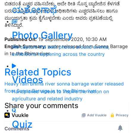
ಬಿಡದಂತೆ ಎಚ್ಚರ ವಹಿಸಬೇಕು. ಅದೇ ರೀತಿ ಸೊನ್ನ ಬ್ಯಾರೇಜಿನ ಕೆಳಗಡೆ
ಯಶೋಗಾಥೆ
ಬರುವ ಇನ್ನಿತರ ಬ್ಯಾರೇಜ್‍ಗಳ ಅಧಿಕಾರಿಗಳು ಎಚ್ಚರವಹಿಸಲು ಹಾಗೂ
ಮುಂಜಾಗ್ರತಾ ಕ್ರಮ ಕೈಗೊಳ್ಳಬೇಕು ಎಂದು ಅವರು ಪ್ರಕಟಣೆಯಲ್ಲಿ
ತಿಳಿಸಿದ್ದಾರೆ.
Photo Gallery
Published On:
19 September 2020, 10:30 AM
English Summary:
water released from Sonna Barrage
We capture the best photos around events,
in to the Bhima river
exhibitions happening across the country
Related Topics
Videos
Heavy rain
Bhima river
sonna barrage
water released
from Sonna Barrage in to the Bhima river
Handpicked videos to inspire the nation on
agriculture and related industry
Share your comments
Quiz