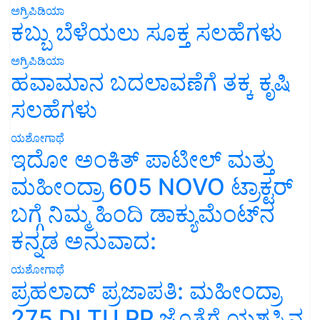
ಅಗ್ರಿಪಿಡಿಯಾ
ಕಬ್ಬು ಬೆಳೆಯಲು ಸೂಕ್ತ ಸಲಹೆಗಳು
ಅಗ್ರಿಪಿಡಿಯಾ
ಹವಾಮಾನ ಬದಲಾವಣೆಗೆ ತಕ್ಕ ಕೃಷಿ
ಸಲಹೆಗಳು
ಯಶೋಗಾಥೆ
ಇದೋ ಅಂಕಿತ್ ಪಾಟೀಲ್ ಮತ್ತು
ಮಹೀಂದ್ರಾ 605 NOVO ಟ್ರಾಕ್ಟರ್
ಬಗ್ಗೆ ನಿಮ್ಮ ಹಿಂದಿ ಡಾಕ್ಯುಮೆಂಟ್‌ನ
ಕನ್ನಡ ಅನುವಾದ:
ಯಶೋಗಾಥೆ
ಪ್ರಹಲಾದ್ ಪ್ರಜಾಪತಿ: ಮಹೀಂದ್ರಾ
275 DI TU PP ಜೊತೆಗೆ ಯಶಸ್ಸಿನ