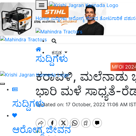
Home
ಸುದ್ದಿಗಳು
ಆರೋಗ್ಯ ಜೀವನ
ತೋಟಗಾರಿಕೆ
ಪಶುಸ
ಕನ್ನಡ
ಸುದ್ದಿಗಳು
MFOI 202
ಕರಾವಳಿ, ಮಲೆನಾಡು ಭ
ಭಾರಿ ಮಳೆ ಸಾಧ್ಯತೆ-ರೆ
ಸುದ್ದಿಗಳು
Updated on: 17 October, 2022 11:06 AM IS
ಆರೋಗ್ಯ ಜೀವನ