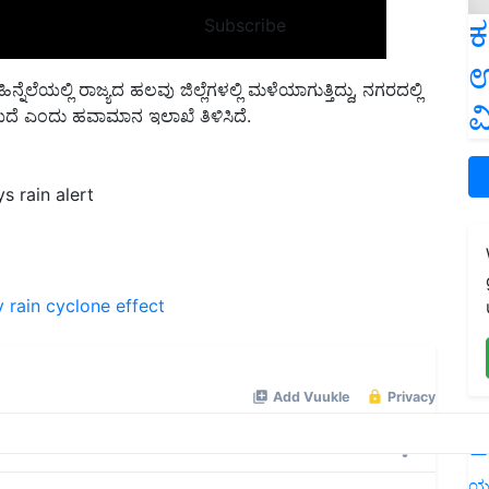
ಕ
Subscribe
ನೆಲೆಯಲ್ಲಿ ರಾಜ್ಯದ ಹಲವು ಜಿಲ್ಲೆಗಳಲ್ಲಿ ಮಳೆಯಾಗುತ್ತಿದ್ದು, ನಗರದಲ್ಲಿ
ಉ
ೆ ಎಂದು ಹವಾಮಾನ ಇಲಾಖೆ ತಿಳಿಸಿದೆ.
ವ
s rain alert
 rain
cyclone effect
L
ಯ