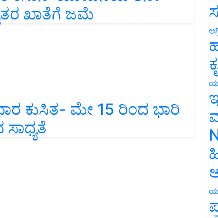
ತರ ಖಾತೆಗೆ ಜಮೆ
ಸ
ಅಗ
ಹ
ಕ
ಯ
ಭಾರ ಕುಸಿತ- ಮೇ 15 ರಿಂದ ಭಾರಿ
ಇ
ಸಾಧ್ಯತೆ
ಮ
N
ಹ
ಅ
ಯ
ಪ