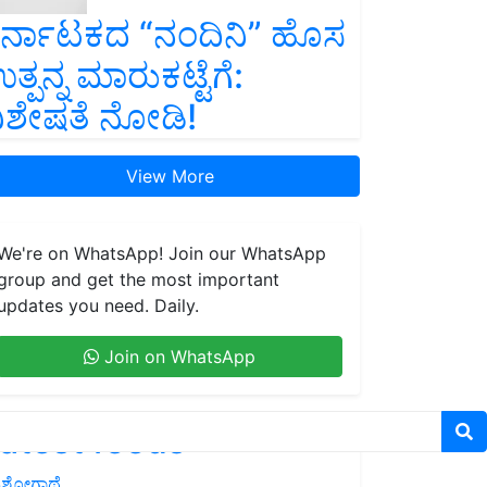
ರ್ನಾಟಕದ “ನಂದಿನಿ” ಹೊಸ
ತ್ಪನ್ನ ಮಾರುಕಟ್ಟೆಗೆ:
ಿಶೇಷತೆ ನೋಡಿ!
View More
We're on WhatsApp! Join our WhatsApp
group and get the most important
updates you need. Daily.
Join on WhatsApp
atest feeds
ಶೋಗಾಥೆ