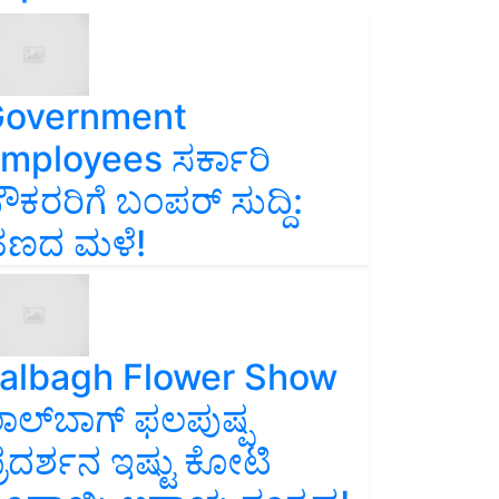
overnment
mployees ಸರ್ಕಾರಿ
ೌಕರರಿಗೆ ಬಂಪರ್‌ ಸುದ್ದಿ:
ಣದ ಮಳೆ!
albagh Flower Show
ಾಲ್‌ಬಾಗ್ ಫಲಪುಷ್ಪ
್ರದರ್ಶನ ಇಷ್ಟು ಕೋಟಿ