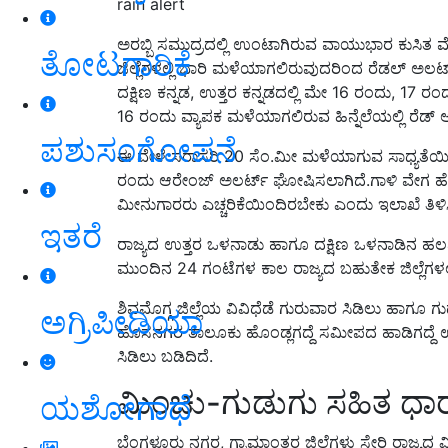
rain alert
ಅರಬ್ಬಿ ಸಮುದ್ರದಲ್ಲಿ ಉಂಟಾಗಿರುವ ವಾಯುಭಾರ ಕುಸಿತ 
ತೋಟಗಾರಿಕೆ
ಜಿಲ್ಲೆಗಳಲ್ಲಿ ಭಾರಿ ಮಳೆಯಾಗಲಿರುವುದರಿಂದ ರೆಡಲ್ ಅಲ
ದಕ್ಷಿಣ ಕನ್ನಡ, ಉತ್ತರ ಕನ್ನಡದಲ್ಲಿ ಮೇ 16 ರಂದು, 17 
16 ರಂದು ವ್ಯಾಪಕ ಮಳೆಯಾಗಲಿರುವ ಹಿನ್ನೆಲೆಯಲ್ಲಿ ರೆಡ್
ಪಶುಸಂಗೋಪನೆ
ಈ ವೇಳೆ ಸರಾಸರಿ 20 ಸೆಂ.ಮೀ ಮಳೆಯಾಗುವ ಸಾಧ್ಯತೆಯಿದ
ರಂದು ಆರೇಂಜ್ ಅಲರ್ಟ್ ಘೋಷಿಸಲಾಗಿದೆ.ಗಾಳಿ ವೇಗ ಹೆಚ್ಚ
ಮೀನುಗಾರರು ಎಚ್ಚರಿಕೆಯಿಂದಿರಬೇಕು ಎಂದು ಇಲಾಖೆ ತಿಳಿಸ
ಇತರೆ
ರಾಜ್ಯದ ಉತ್ತರ ಒಳನಾಡು ಹಾಗೂ ದಕ್ಷಿಣ ಒಳನಾಡಿನ ಹಲವು 
ಮುಂದಿನ 24 ಗಂಟೆಗಳ ಕಾಲ ರಾಜ್ಯದ ಬಹುತೇಕ ಜಿಲ್ಲೆಗಳಲ
ಶಿವಮೊಗ್ಗ ಜಿಲ್ಲೆಯ ವಿವಿಧೆಡೆ ಗುರುವಾರ ಸಿಡಿಲು ಹಾಗೂ ಗುಡ
ಅಗ್ರಿಪೀಡಿಯಾ
ಹೊಸನಗರ ತಾಲೂಕು ಹೊಂಡ್ಲಗದ್ದೆ ಸಮೀಪದ ಹಾಡಿಗದ್ದೆ ಉ
ಸಿಡಿಲು ಬಡಿದಿದೆ.
ಮಿಂಚು-ಗುಡುಗು ಸಹಿತ ಧಾ
ಯಶೋಗಾಥೆ
ಬೆಂಗಳೂರು ನಗರ, ಗ್ರಾಮಾಂತರ ಜಿಲ್ಲೆಗಳು ಸೇರಿ ರಾಜ್