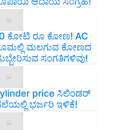
ೂಪಾಯಿ ಆದಾಯ ಸಂಗ್ರಹ!
0 ಕೋಟಿ ರೂ ಕೋಣ! AC
ೂಮಲ್ಲಿ ಮಲಗುವ ಕೋಣದ
ುಬ್ಬೇರಿಸುವ ಸಂಗತಿಗಳಿವು!
ylinder price ಸಿಲಿಂಡರ್‌
ೆಲೆಯಲ್ಲಿ ಭರ್ಜರಿ ಇಳಿಕೆ!