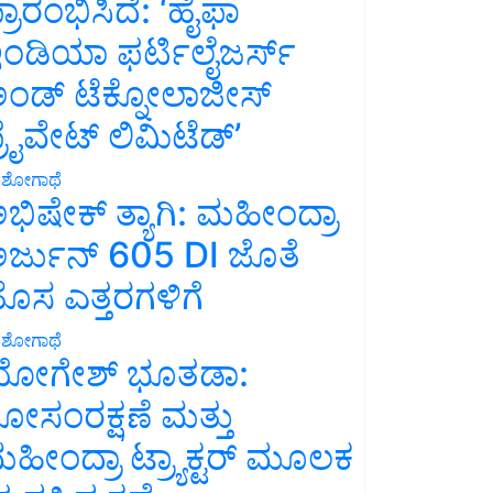
್ರಾರಂಭಿಸಿದೆ: ‘ಹೈಫಾ
ಂಡಿಯಾ ಫರ್ಟಿಲೈಜರ್ಸ್
ಂಡ್ ಟೆಕ್ನೋಲಾಜೀಸ್
್ರೈವೇಟ್ ಲಿಮಿಟೆಡ್’
ಶೋಗಾಥೆ
ಭಿಷೇಕ್ ತ್ಯಾಗಿ: ಮಹೀಂದ್ರಾ
ರ್ಜುನ್ 605 DI ಜೊತೆ
ೊಸ ಎತ್ತರಗಳಿಗೆ
ಶೋಗಾಥೆ
ೋಗೇಶ್ ಭೂತಡಾ:
ೋಸಂರಕ್ಷಣೆ ಮತ್ತು
ಹೀಂದ್ರಾ ಟ್ರ್ಯಾಕ್ಟರ್ ಮೂಲಕ