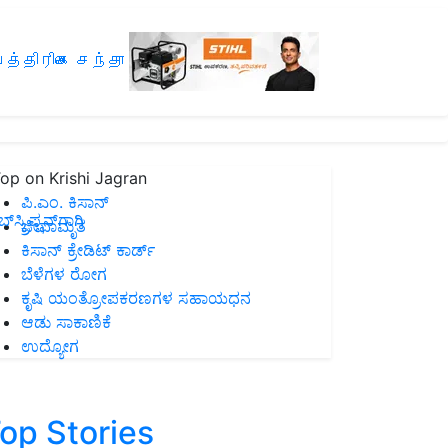
த்திரிகை சந்தா
op on Krishi Jagran
ಪಿ.ಎಂ. ಕಿಸಾನ್
ಸ್ಕ್ರಿಪ್ಷನ್‌ಗಾಗಿ
ಜೀವಾಮೃತ
ಕಿಸಾನ್ ಕ್ರೇಡಿಟ್ ಕಾರ್ಡ್
ಬೆಳೆಗಳ ರೋಗ
ಕೃಷಿ ಯಂತ್ರೋಪಕರಣಗಳ ಸಹಾಯಧನ
ಆಡು ಸಾಕಾಣಿಕೆ
ಉದ್ಯೋಗ
op Stories