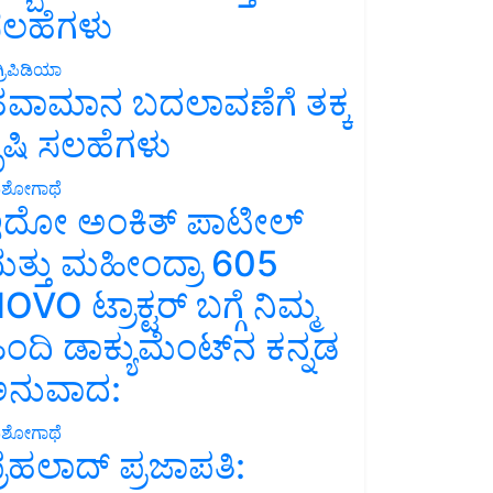
ಲಹೆಗಳು
್ರಿಪಿಡಿಯಾ
ವಾಮಾನ ಬದಲಾವಣೆಗೆ ತಕ್ಕ
ೃಷಿ ಸಲಹೆಗಳು
ಶೋಗಾಥೆ
ದೋ ಅಂಕಿತ್ ಪಾಟೀಲ್
ತ್ತು ಮಹೀಂದ್ರಾ 605
OVO ಟ್ರಾಕ್ಟರ್ ಬಗ್ಗೆ ನಿಮ್ಮ
ಿಂದಿ ಡಾಕ್ಯುಮೆಂಟ್‌ನ ಕನ್ನಡ
ನುವಾದ:
ಶೋಗಾಥೆ
್ರಹಲಾದ್ ಪ್ರಜಾಪತಿ: