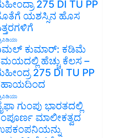
ಹೀಂದ್ರಾ 275 DI TU PP
ೊತೆಗೆ ಯಶಸ್ಸಿನ ಹೊಸ
ತ್ತರಗಳಿಗೆ
್ರಿಪಿಡಿಯಾ
ಿಮಲ್ ಕುಮಾರ್: ಕಡಿಮೆ
ಮಯದಲ್ಲಿ ಹೆಚ್ಚು ಕೆಲಸ –
ಹೀಂದ್ರ 275 DI TU PP
ಸಹಾಯದಿಂದ
್ರಿಪಿಡಿಯಾ
ೈಫಾ ಗುಂಪು ಭಾರತದಲ್ಲಿ
ಂಪೂರ್ಣ ಮಾಲೀಕತ್ವದ
ಪಕಂಪನಿಯನ್ನು