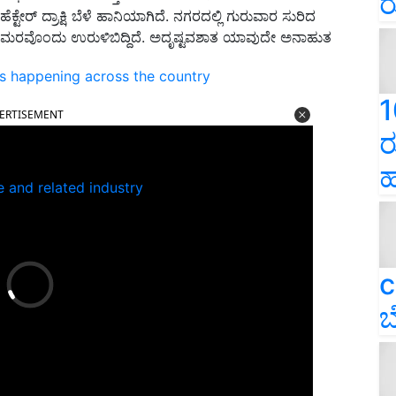
ರ
ಹೆಕ್ಟೇರ್ ದ್ರಾಕ್ಷಿ ಬೆಳೆ ಹಾನಿಯಾಗಿದೆ. ನಗರದಲ್ಲಿ ಗುರುವಾರ ಸುರಿದ
 ಮರವೊಂದು ಉರುಳಿಬಿದ್ದಿದೆ. ಅದೃಷ್ಟವಶಾತ ಯಾವುದೇ ಅನಾಹುತ
ns happening across the country
ERTISEMENT
1
ರ
ಹ
e and related industry
c
ಬ