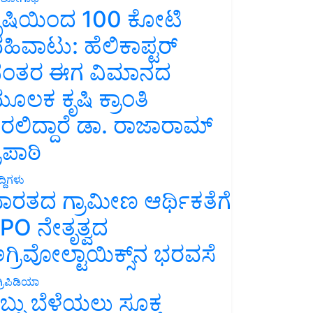
ೃಷಿಯಿಂದ 100 ಕೋಟಿ
ಹಿವಾಟು: ಹೆಲಿಕಾಪ್ಟರ್
ಂತರ ಈಗ ವಿಮಾನದ
ೂಲಕ ಕೃಷಿ ಕ್ರಾಂತಿ
ರಲಿದ್ದಾರೆ ಡಾ. ರಾಜಾರಾಮ್
್ರಿಪಾಠಿ
್ದಿಗಳು
ಾರತದ ಗ್ರಾಮೀಣ ಆರ್ಥಿಕತೆಗೆ
PO ನೇತೃತ್ವದ
ಗ್ರಿವೋಲ್ಟಾಯಿಕ್ಸ್‌ನ ಭರವಸೆ
್ರಿಪಿಡಿಯಾ
ಬ್ಬು ಬೆಳೆಯಲು ಸೂಕ್ತ