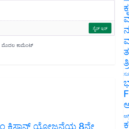
ಕ
ವ
ನ
ಮ
ತ
ತ
ಸುದ
ಭ
F
ಅ
ಅಗ
ಪಿಎಂ ಕಿಸಾನ್ ಯೋಜನೆಯ 8ನೇ
ಕ