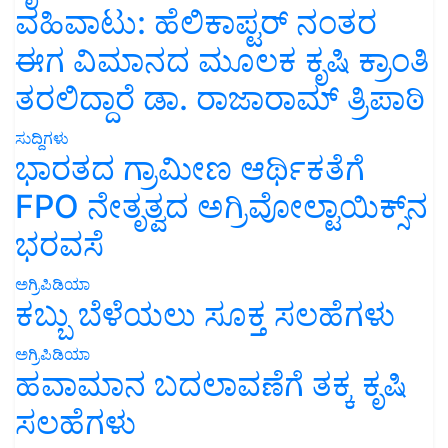
ವಹಿವಾಟು: ಹೆಲಿಕಾಪ್ಟರ್ ನಂತರ
ಈಗ ವಿಮಾನದ ಮೂಲಕ ಕೃಷಿ ಕ್ರಾಂತಿ
ತರಲಿದ್ದಾರೆ ಡಾ. ರಾಜಾರಾಮ್ ತ್ರಿಪಾಠಿ
ಸುದ್ದಿಗಳು
ಭಾರತದ ಗ್ರಾಮೀಣ ಆರ್ಥಿಕತೆಗೆ
FPO ನೇತೃತ್ವದ ಅಗ್ರಿವೋಲ್ಟಾಯಿಕ್ಸ್‌ನ
ಭರವಸೆ
ಅಗ್ರಿಪಿಡಿಯಾ
ಕಬ್ಬು ಬೆಳೆಯಲು ಸೂಕ್ತ ಸಲಹೆಗಳು
ಅಗ್ರಿಪಿಡಿಯಾ
ಹವಾಮಾನ ಬದಲಾವಣೆಗೆ ತಕ್ಕ ಕೃಷಿ
ಸಲಹೆಗಳು