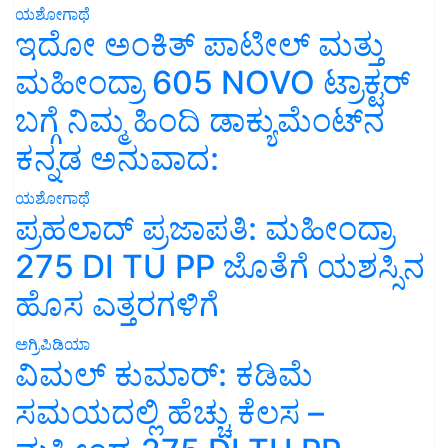
ಯಶೋಗಾಥೆ
ಇದೋ ಅಂಕಿತ್ ಪಾಟೀಲ್ ಮತ್ತು
ಮಹೀಂದ್ರಾ 605 NOVO ಟ್ರಾಕ್ಟರ್
ಬಗ್ಗೆ ನಿಮ್ಮ ಹಿಂದಿ ಡಾಕ್ಯುಮೆಂಟ್‌ನ
ಕನ್ನಡ ಅನುವಾದ:
ಯಶೋಗಾಥೆ
ಪ್ರಹಲಾದ್ ಪ್ರಜಾಪತಿ: ಮಹೀಂದ್ರಾ
275 DI TU PP ಜೊತೆಗೆ ಯಶಸ್ಸಿನ
ಹೊಸ ಎತ್ತರಗಳಿಗೆ
ಅಗ್ರಿಪಿಡಿಯಾ
ವಿಮಲ್ ಕುಮಾರ್: ಕಡಿಮೆ
ಸಮಯದಲ್ಲಿ ಹೆಚ್ಚು ಕೆಲಸ –