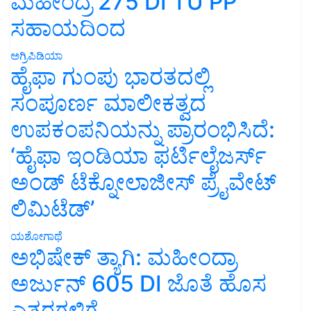
ಮಹೀಂದ್ರ 275 DI TU PP
ಸಹಾಯದಿಂದ
ಅಗ್ರಿಪಿಡಿಯಾ
ಹೈಫಾ ಗುಂಪು ಭಾರತದಲ್ಲಿ
ಸಂಪೂರ್ಣ ಮಾಲೀಕತ್ವದ
ಉಪಕಂಪನಿಯನ್ನು ಪ್ರಾರಂಭಿಸಿದೆ:
‘ಹೈಫಾ ಇಂಡಿಯಾ ಫರ್ಟಿಲೈಜರ್ಸ್
ಅಂಡ್ ಟೆಕ್ನೋಲಾಜೀಸ್ ಪ್ರೈವೇಟ್
ಲಿಮಿಟೆಡ್’
ಯಶೋಗಾಥೆ
ಅಭಿಷೇಕ್ ತ್ಯಾಗಿ: ಮಹೀಂದ್ರಾ
ಅರ್ಜುನ್ 605 DI ಜೊತೆ ಹೊಸ
ಎತ್ತರಗಳಿಗೆ