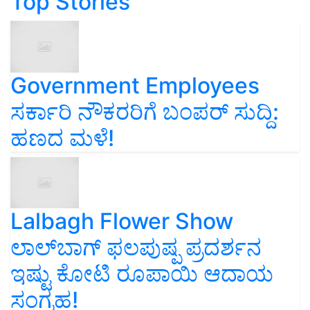
Top Stories
Government Employees
ಸರ್ಕಾರಿ ನೌಕರರಿಗೆ ಬಂಪರ್‌ ಸುದ್ದಿ:
ಹಣದ ಮಳೆ!
Lalbagh Flower Show
ಲಾಲ್‌ಬಾಗ್ ಫಲಪುಷ್ಪ ಪ್ರದರ್ಶನ
ಇಷ್ಟು ಕೋಟಿ ರೂಪಾಯಿ ಆದಾಯ
ಸಂಗ್ರಹ!