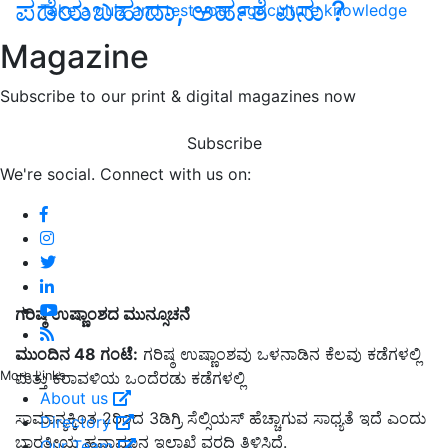
ಪಡೆಯಬಹುದಾ, ಅರ್ಹತೆ ಏನು ?
Take a quiz and test your agriculture knowledge
Magazine
Subscribe to our print & digital magazines now
Subscribe
We're social. Connect with us on:
ಗರಿಷ್ಠ ಉಷ್ಣಾಂಶದ ಮುನ್ಸೂಚನೆ
ಮುಂದಿನ 48 ಗಂಟೆ:
ಗರಿಷ್ಠ ಉಷ್ಣಾಂಶವು ಒಳನಾಡಿನ ಕೆಲವು ಕಡೆಗಳಲ್ಲಿ
More Links
ಮತ್ತು ಕರಾವಳಿಯ ಒಂದೆರಡು ಕಡೆಗಳಲ್ಲಿ
About us
ಸಾಮಾನ್ಯಕ್ಕಿಂತ 2ರಿಂದ 3ಡಿಗ್ರಿ ಸೆಲ್ಸಿಯಸ್‌ ಹೆಚ್ಚಾಗುವ ಸಾಧ್ಯತೆ ಇದೆ ಎಂದು
Directory
ಭಾರತೀಯ ಹವಾಮಾನ ಇಲಾಖೆ ವರದಿ ತಿಳಿಸಿದೆ.
Our Team