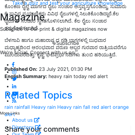
Take a quiz and test your agriculture knowledge
ಕೊಂಕಣ ರೈಲ್ವೆ ಮಾರ್ಗದ ರೈಲು ಸಂಚಾರ ಅಸ್ತವ್ಯಸ್ತಗೊಂಡಿದ್ದು, ಸುಮಾರು
6 ಸಾವಿರ ಪ್ರಯಾಣಿಕರು ವಿವಿಧ ರೈಲುಗಳಲ್ಲಿ ಸಿಲುಕಿಕೊಂಡಿದ್ದಾರೆ.ಕೆಲ
Magazine
ರೈಲುಗಳ ಸಂಚಾರ ಸ್ಥಗಿತಗೊಳಿಸಲಾಗಿದೆ. ಕೆಲ ರೈಲು ಸಂಚಾರ
ರದ್ದುಗೊಳಿಸಲಾಗಿದೆ.
Subscribe to our print & digital magazines now
ಬೆಳಗಾವಿ ಹಾಗೂ ಮಹಾರಾಷ್ಟ್ರದ ಗಡಿ ಭಾಗಗಳಲ್ಲಿ ಬುಧವಾರ
Subscribe
ಮಧ್ಯಾಹ್ನದಿಂದ ಆರಂಭವಾದ ವರುಣ ಅಬ್ಬರ ಗುರವಾರ ರಾತ್ರಿಯವರೆಗೂ
We're social. Connect with us on:
ಮುಂದುವರೆದಿತ್ತು. ಕೃಷ್ಣ, ಘಟಪ್ರಭಾ ನದಿಗಳು ತುಂಬಿ ಹರಿಯುತ್ತಿದೆ.
Published On:
23 July 2021, 01:30 PM
English Summary:
heavy rain today red alert
Related Topics
rain
rainfall
Heavy rain
Heavy rain fall
red alert
orange
More Links
alert
About us
Directory
Share your comments
Our Team