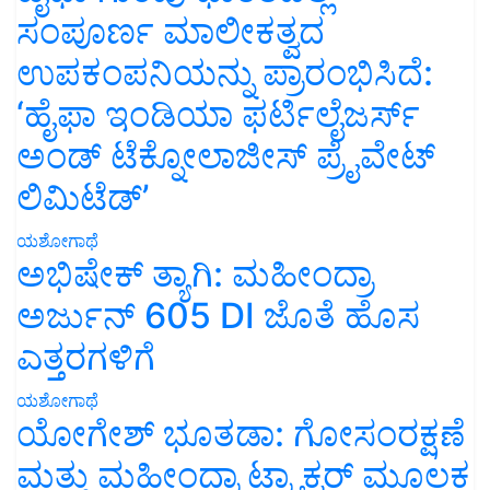
ಸಂಪೂರ್ಣ ಮಾಲೀಕತ್ವದ
ಉಪಕಂಪನಿಯನ್ನು ಪ್ರಾರಂಭಿಸಿದೆ:
‘ಹೈಫಾ ಇಂಡಿಯಾ ಫರ್ಟಿಲೈಜರ್ಸ್
ಅಂಡ್ ಟೆಕ್ನೋಲಾಜೀಸ್ ಪ್ರೈವೇಟ್
ಲಿಮಿಟೆಡ್’
ಯಶೋಗಾಥೆ
ಅಭಿಷೇಕ್ ತ್ಯಾಗಿ: ಮಹೀಂದ್ರಾ
ಅರ್ಜುನ್ 605 DI ಜೊತೆ ಹೊಸ
ಎತ್ತರಗಳಿಗೆ
ಯಶೋಗಾಥೆ
ಯೋಗೇಶ್ ಭೂತಡಾ: ಗೋಸಂರಕ್ಷಣೆ
ಮತ್ತು ಮಹೀಂದ್ರಾ ಟ್ರ್ಯಾಕ್ಟರ್ ಮೂಲಕ