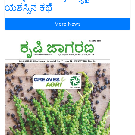
ಯಶಸ್ಸಿನ ಕಥೆ
More News