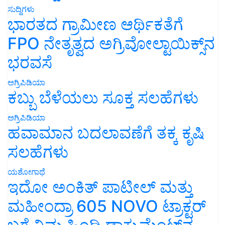
ಸುದ್ದಿಗಳು
ಭಾರತದ ಗ್ರಾಮೀಣ ಆರ್ಥಿಕತೆಗೆ
FPO ನೇತೃತ್ವದ ಅಗ್ರಿವೋಲ್ಟಾಯಿಕ್ಸ್‌ನ
ಭರವಸೆ
ಅಗ್ರಿಪಿಡಿಯಾ
ಕಬ್ಬು ಬೆಳೆಯಲು ಸೂಕ್ತ ಸಲಹೆಗಳು
ಅಗ್ರಿಪಿಡಿಯಾ
ಹವಾಮಾನ ಬದಲಾವಣೆಗೆ ತಕ್ಕ ಕೃಷಿ
ಸಲಹೆಗಳು
ಯಶೋಗಾಥೆ
ಇದೋ ಅಂಕಿತ್ ಪಾಟೀಲ್ ಮತ್ತು
ಮಹೀಂದ್ರಾ 605 NOVO ಟ್ರಾಕ್ಟರ್