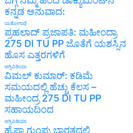
ಬಗ್ಗೆ ನಿಮ್ಮ ಹಿಂದಿ ಡಾಕ್ಯುಮೆಂಟ್‌ನ
ಕನ್ನಡ ಅನುವಾದ:
ಯಶೋಗಾಥೆ
ಪ್ರಹಲಾದ್ ಪ್ರಜಾಪತಿ: ಮಹೀಂದ್ರಾ
275 DI TU PP ಜೊತೆಗೆ ಯಶಸ್ಸಿನ
ಹೊಸ ಎತ್ತರಗಳಿಗೆ
ಅಗ್ರಿಪಿಡಿಯಾ
ವಿಮಲ್ ಕುಮಾರ್: ಕಡಿಮೆ
ಸಮಯದಲ್ಲಿ ಹೆಚ್ಚು ಕೆಲಸ –
ಮಹೀಂದ್ರ 275 DI TU PP
ಸಹಾಯದಿಂದ
ಅಗ್ರಿಪಿಡಿಯಾ
ಹೈಫಾ ಗುಂಪು ಭಾರತದಲ್ಲಿ