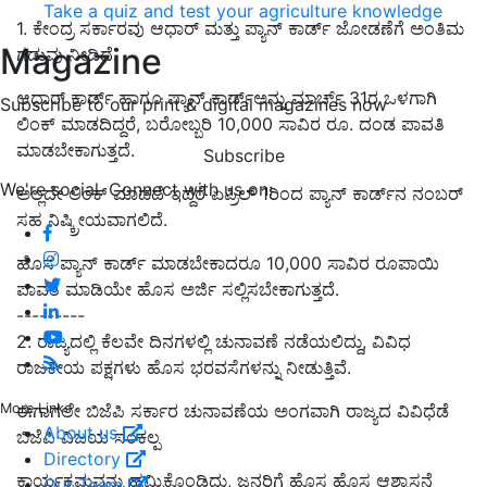
Take a quiz and test your agriculture knowledge
1. ಕೇಂದ್ರ ಸರ್ಕಾರವು ಆಧಾರ್‌ ಮತ್ತು ಪ್ಯಾನ್‌ ಕಾರ್ಡ್‌ ಜೋಡಣೆಗೆ ಅಂತಿಮ
Magazine
ಗಡುವು ನೀಡಿದೆ.
ಆಧಾರ್‌ ಕಾರ್ಡ್‌ ಹಾಗೂ ಪ್ಯಾನ್‌ ಕಾರ್ಡ್‌ಅನ್ನು ಮಾರ್ಚ್‌ 31ರ ಒಳಗಾಗಿ
Subscribe to our print & digital magazines now
ಲಿಂಕ್‌ ಮಾಡದಿದ್ದರೆ, ಬರೋಬ್ಬರಿ 10,000 ಸಾವಿರ ರೂ. ದಂಡ ಪಾವತಿ
ಮಾಡಬೇಕಾಗುತ್ತದೆ.
Subscribe
We're social. Connect with us on:
ಅಲ್ಲದೇ ಲಿಂಕ್‌ ಮಾಡದೆ ಇದ್ದರೆ ಏಪ್ರಿಲ್‌ 1ರಿಂದ ಪ್ಯಾನ್‌ ಕಾರ್ಡ್‌ನ ನಂಬರ್‌
ಸಹ ನಿಷ್ಕ್ರೀಯವಾಗಲಿದೆ.
ಹೊಸ ಪ್ಯಾನ್‌ ಕಾರ್ಡ್‌ ಮಾಡಬೇಕಾದರೂ 10,000 ಸಾವಿರ ರೂಪಾಯಿ
ಪಾವತಿ ಮಾಡಿಯೇ ಹೊಸ ಅರ್ಜಿ ಸಲ್ಲಿಸಬೇಕಾಗುತ್ತದೆ.
---------
2. ರಾಜ್ಯದಲ್ಲಿ ಕೆಲವೇ ದಿನಗಳಲ್ಲಿ ಚುನಾವಣೆ ನಡೆಯಲಿದ್ದು, ವಿವಿಧ
ರಾಜಕೀಯ ಪಕ್ಷಗಳು ಹೊಸ ಭರವಸೆಗಳನ್ನು ನೀಡುತ್ತಿವೆ.
More Links
ಈಗಾಗಲೇ ಬಿಜೆಪಿ ಸರ್ಕಾರ ಚುನಾವಣೆಯ ಅಂಗವಾಗಿ ರಾಜ್ಯದ ವಿವಿಧೆಡೆ
About us
ಬಿಜೆಪಿ ವಿಜಯ ಸಂಕಲ್ಪ
Directory
ಕಾರ್ಯಕ್ರಮವನ್ನು ಹಮ್ಮಿಕೊಂಡಿದ್ದು, ಜನರಿಗೆ ಹೊಸ ಹೊಸ ಆಶ್ವಾಸನೆ
Our Team