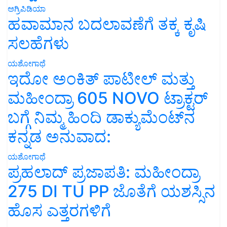
ಅಗ್ರಿಪಿಡಿಯಾ
ಹವಾಮಾನ ಬದಲಾವಣೆಗೆ ತಕ್ಕ ಕೃಷಿ
ಸಲಹೆಗಳು
ಯಶೋಗಾಥೆ
ಇದೋ ಅಂಕಿತ್ ಪಾಟೀಲ್ ಮತ್ತು
ಮಹೀಂದ್ರಾ 605 NOVO ಟ್ರಾಕ್ಟರ್
ಬಗ್ಗೆ ನಿಮ್ಮ ಹಿಂದಿ ಡಾಕ್ಯುಮೆಂಟ್‌ನ
ಕನ್ನಡ ಅನುವಾದ:
ಯಶೋಗಾಥೆ
ಪ್ರಹಲಾದ್ ಪ್ರಜಾಪತಿ: ಮಹೀಂದ್ರಾ
275 DI TU PP ಜೊತೆಗೆ ಯಶಸ್ಸಿನ
ಹೊಸ ಎತ್ತರಗಳಿಗೆ