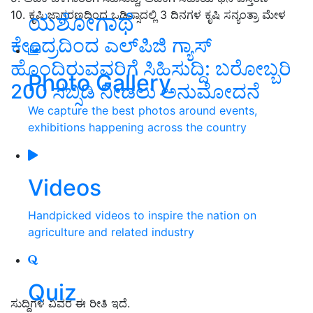
10. ಕೃಷಿ ಜಾಗರಣದಿಂದ ಒಡಿಸ್ಸಾದಲ್ಲಿ 3 ದಿನಗಳ ಕೃಷಿ ಸನ್ಯಂತ್ರಾ ಮೇಳ
ಯಶೋಗಾಥೆ
ಕೇಂದ್ರದಿಂದ ಎಲ್‌ಪಿಜಿ ಗ್ಯಾಸ್‌
ಹೊಂದಿರುವವರಿಗೆ ಸಿಹಿಸುದ್ದಿ: ಬರೋಬ್ಬರಿ
Photo Gallery
200 ಸಬ್ಸಿಡಿ ನೀಡಲು ಅನುಮೋದನೆ
We capture the best photos around events,
exhibitions happening across the country
Videos
Handpicked videos to inspire the nation on
agriculture and related industry
Quiz
ಸುದ್ದಿಗಳ ವಿವರ ಈ ರೀತಿ ಇದೆ.