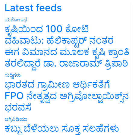
Latest feeds
ಯಶೋಗಾಥೆ
ಕೃಷಿಯಿಂದ 100 ಕೋಟಿ
ವಹಿವಾಟು: ಹೆಲಿಕಾಪ್ಟರ್ ನಂತರ
ಈಗ ವಿಮಾನದ ಮೂಲಕ ಕೃಷಿ ಕ್ರಾಂತಿ
ತರಲಿದ್ದಾರೆ ಡಾ. ರಾಜಾರಾಮ್ ತ್ರಿಪಾಠಿ
ಸುದ್ದಿಗಳು
ಭಾರತದ ಗ್ರಾಮೀಣ ಆರ್ಥಿಕತೆಗೆ
FPO ನೇತೃತ್ವದ ಅಗ್ರಿವೋಲ್ಟಾಯಿಕ್ಸ್‌ನ
ಭರವಸೆ
ಅಗ್ರಿಪಿಡಿಯಾ
ಕಬ್ಬು ಬೆಳೆಯಲು ಸೂಕ್ತ ಸಲಹೆಗಳು