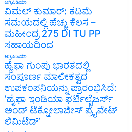
ಅಗ್ರಿಪಿಡಿಯಾ
ವಿಮಲ್ ಕುಮಾರ್: ಕಡಿಮೆ
ಸಮಯದಲ್ಲಿ ಹೆಚ್ಚು ಕೆಲಸ –
ಮಹೀಂದ್ರ 275 DI TU PP
ಸಹಾಯದಿಂದ
ಅಗ್ರಿಪಿಡಿಯಾ
ಹೈಫಾ ಗುಂಪು ಭಾರತದಲ್ಲಿ
ಸಂಪೂರ್ಣ ಮಾಲೀಕತ್ವದ
ಉಪಕಂಪನಿಯನ್ನು ಪ್ರಾರಂಭಿಸಿದೆ:
‘ಹೈಫಾ ಇಂಡಿಯಾ ಫರ್ಟಿಲೈಜರ್ಸ್
ಅಂಡ್ ಟೆಕ್ನೋಲಾಜೀಸ್ ಪ್ರೈವೇಟ್
ಲಿಮಿಟೆಡ್’