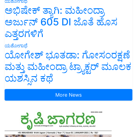
ಯಶೋಗಾಥೆ
ಅಭಿಷೇಕ್ ತ್ಯಾಗಿ: ಮಹೀಂದ್ರಾ
ಅರ್ಜುನ್ 605 DI ಜೊತೆ ಹೊಸ
ಎತ್ತರಗಳಿಗೆ
ಯಶೋಗಾಥೆ
ಯೋಗೇಶ್ ಭೂತಡಾ: ಗೋಸಂರಕ್ಷಣೆ
ಮತ್ತು ಮಹೀಂದ್ರಾ ಟ್ರ್ಯಾಕ್ಟರ್ ಮೂಲಕ
ಯಶಸ್ಸಿನ ಕಥೆ
More News