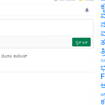
ಕ
ವ
ನ
ಮ
ತ
ತ
ಸುದ
ಭ
F
ಅ
ಅಗ
ಕ