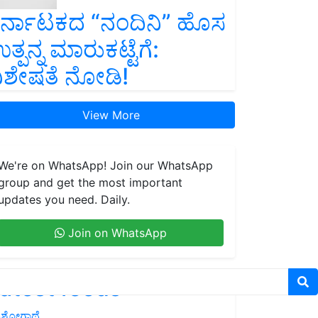
ರ್ನಾಟಕದ “ನಂದಿನಿ” ಹೊಸ
ತ್ಪನ್ನ ಮಾರುಕಟ್ಟೆಗೆ:
ಿಶೇಷತೆ ನೋಡಿ!
View More
We're on WhatsApp! Join our WhatsApp
group and get the most important
updates you need. Daily.
Join on WhatsApp
atest feeds
ಶೋಗಾಥೆ