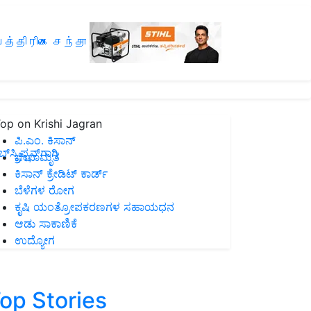
த்திரிகை சந்தா
op on Krishi Jagran
ಪಿ.ಎಂ. ಕಿಸಾನ್
ಸ್ಕ್ರಿಪ್ಷನ್‌ಗಾಗಿ
ಜೀವಾಮೃತ
ಕಿಸಾನ್ ಕ್ರೇಡಿಟ್ ಕಾರ್ಡ್
ಬೆಳೆಗಳ ರೋಗ
ಕೃಷಿ ಯಂತ್ರೋಪಕರಣಗಳ ಸಹಾಯಧನ
ಆಡು ಸಾಕಾಣಿಕೆ
ಉದ್ಯೋಗ
op Stories