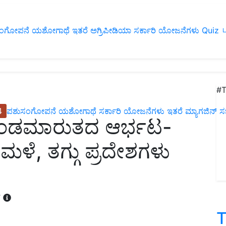
ಂಗೋಪನೆ
ಯಶೋಗಾಥೆ
ಇತರೆ
ಅಗ್ರಿಪೀಡಿಯಾ
ಸರ್ಕಾರಿ ಯೋಜನೆಗಳು
Quiz
ப
#T
4
ಪಶುಸಂಗೋಪನೆ
ಯಶೋಗಾಥೆ
ಸರ್ಕಾರಿ ಯೋಜನೆಗಳು
ಇತರೆ
ಮ್ಯಾಗಜಿನ್‌ ಸಬ್‌
ೆ ಚಂಡಮಾರುತದ ಆರ್ಭಟ-
ಮಳೆ, ತಗ್ಗು ಪ್ರದೇಶಗಳು
T
T