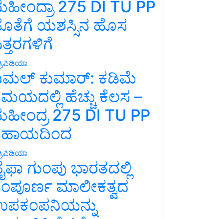
ಹೀಂದ್ರಾ 275 DI TU PP
ೊತೆಗೆ ಯಶಸ್ಸಿನ ಹೊಸ
ತ್ತರಗಳಿಗೆ
್ರಿಪಿಡಿಯಾ
ಿಮಲ್ ಕುಮಾರ್: ಕಡಿಮೆ
ಮಯದಲ್ಲಿ ಹೆಚ್ಚು ಕೆಲಸ –
ಹೀಂದ್ರ 275 DI TU PP
ಸಹಾಯದಿಂದ
್ರಿಪಿಡಿಯಾ
ೈಫಾ ಗುಂಪು ಭಾರತದಲ್ಲಿ
ಂಪೂರ್ಣ ಮಾಲೀಕತ್ವದ
ಪಕಂಪನಿಯನ್ನು