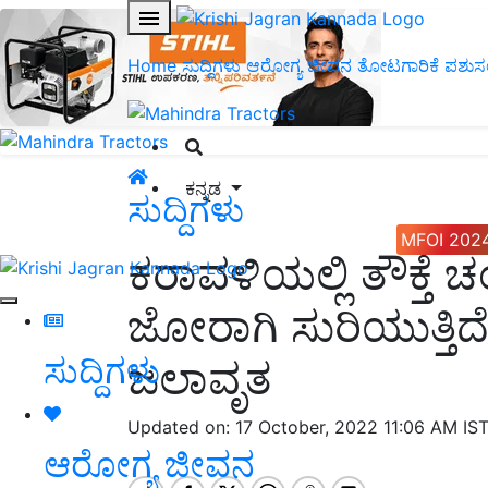
Home
ಸುದ್ದಿಗಳು
ಆರೋಗ್ಯ ಜೀವನ
ತೋಟಗಾರಿಕೆ
ಪಶುಸ
ಕನ್ನಡ
ಸುದ್ದಿಗಳು
MFOI 202
ಕರಾವಳಿಯಲ್ಲಿ ತೌಕ್ತ
ಜೋರಾಗಿ ಸುರಿಯುತ್ತಿದೆ
ಸುದ್ದಿಗಳು
ಜಲಾವೃತ
Updated on: 17 October, 2022 11:06 AM IS
ಆರೋಗ್ಯ ಜೀವನ