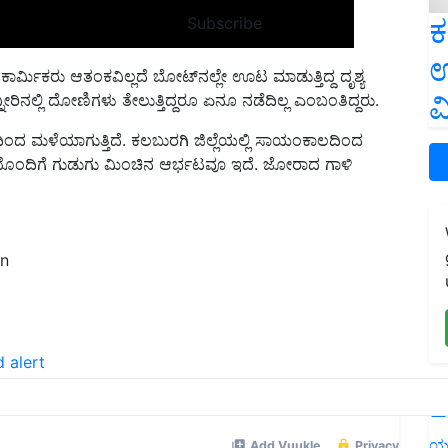
ಕ
Subscribe
ಉ
ಕಾರ್ಮಿಕರು ಆತಂಕವಿಲ್ಲದೆ ಬೋಟ್‌ನಲ್ಲೇ ಊಟ ಮಾಡುತ್ತಿದ್ದ ದೃಶ್ಯ
ವ
ನೀರಿನಲ್ಲಿ ದೋಣಿಗಳು ತೇಲುತ್ತಿದ್ದರೂ ಏನೂ ನಡೆದಿಲ್ಲ ಎಂಬಂತಿದ್ದರು.
ಿಂದ ಮಳೆಯಾಗುತ್ತಿದೆ. ಕಲಬುರಗಿ ಜಿಲ್ಲೆಯಲ್ಲಿ ಸಾಯಂಕಾಲದಿಂದ
ಯೊಂದಿಗೆ ಗುಡುಗು ಮಿಂಚಿನ ಆರ್ಭಟವೂ ಇದೆ. ಜೋರಾದ ಗಾಳಿ
in
d alert
L
ಯ