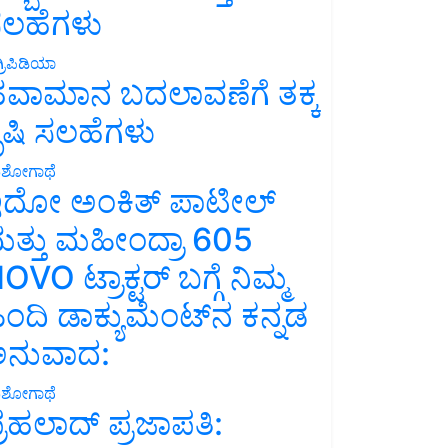
ಲಹೆಗಳು
್ರಿಪಿಡಿಯಾ
ವಾಮಾನ ಬದಲಾವಣೆಗೆ ತಕ್ಕ
ೃಷಿ ಸಲಹೆಗಳು
ಶೋಗಾಥೆ
ದೋ ಅಂಕಿತ್ ಪಾಟೀಲ್
ತ್ತು ಮಹೀಂದ್ರಾ 605
OVO ಟ್ರಾಕ್ಟರ್ ಬಗ್ಗೆ ನಿಮ್ಮ
ಿಂದಿ ಡಾಕ್ಯುಮೆಂಟ್‌ನ ಕನ್ನಡ
ನುವಾದ:
ಶೋಗಾಥೆ
್ರಹಲಾದ್ ಪ್ರಜಾಪತಿ: