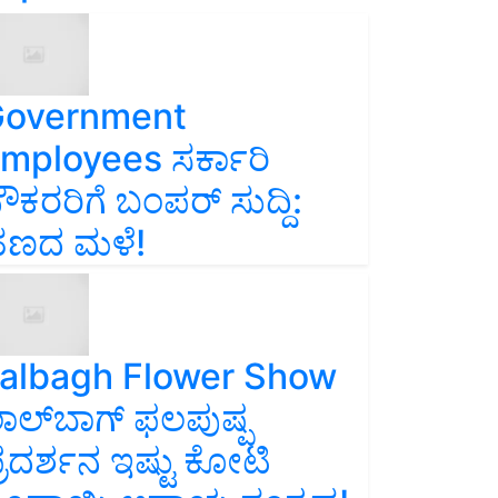
overnment
mployees ಸರ್ಕಾರಿ
ೌಕರರಿಗೆ ಬಂಪರ್‌ ಸುದ್ದಿ:
ಣದ ಮಳೆ!
albagh Flower Show
ಾಲ್‌ಬಾಗ್ ಫಲಪುಷ್ಪ
್ರದರ್ಶನ ಇಷ್ಟು ಕೋಟಿ