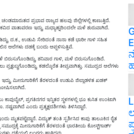
್ತೆ ಚಂಡಮಾರುತದ ಪ್ರಭಾವ ರಾಜ್ಯದ ಹಲವು ಜಿಲ್ಲೆಗಳಲ್ಲಿ ಕಾಣುತ್ತಿದೆ.
 ಕವಿದ ವಾತಾವರಣ ಇದ್ದು, ಮಧ್ಯಾಹ್ನದಿಂದಲೇ ಮಳೆ ಶುರುವಾಗಿದೆ.
G
ಿದ್ದು, ದ.ಕ., ಉಡುಪಿ ಸೇರಿದಂತೆ ನಾನಾ ಕಡೆ ಭಾರೀ ಗಾಳಿ ಸಹಿತ
E
ಅಲೆಗಳು ದಡಕ್ಕೆ ಬಂದು ಅಪ್ಪಳಿಸುತ್ತಿವೆ.
ನ
-ಮಳೆ ಬಿರುಸುಗೊಂಡಿದ್ದು, ಶನಿವಾರ ಗಾಳಿ, ಮಳೆ ಬಿರುಸುಗೊಂಡಿದೆ.
ಹ
ು ಪ್ರಕ್ಷುಬ್ಧಗೊಂಡಿದ್ದು, ಕಡಲ್ಕೊರೆತ ತೀವ್ರವಾಗಿತ್ತು. ಸಮುದ್ರದ ಅಲೆಗಳು
ದ್ದು, ಮೀನುಗಾರಿಕೆಗೆ ತೆರಳದಂತೆ ಉಡುಪಿ ಜಿಲ್ಲಾಡಳಿತ ಖಡಕ್​
ಘೋಷಿಸಲಾಗಿದೆ.
L
 ಕಾವುಬೈಲ್‌, ಪ್ರಗತಿನಗರ ಇನ್ನಿತರ ಸ್ಥಳಗಳಲ್ಲಿ ಭೂ ಕುಸಿತ ಉಂಟಾಗಿ
ಟವಾಗಿದೆ ಎಂದು ಪ್ರತ್ಯಕ್ಷದರ್ಶಿಗಳು ತಿಳಿಸಿದ್ದಾರೆ.
ಲ
ತಪಟ್ಟಿದ್ದಾನೆ. ವಿದ್ಯುತ್​ ತಂತಿ ಸ್ಪರ್ಶಿಸಿದ ಕಾಪು ತಾಲೂಕಿನ ರೈತ
ಪ
ಲಿ ಸಮುದ್ರಕ್ಕೆ ಮೀನುಗಾರಿಕೆಗೆ ತೆರಳದಂತೆ ಭಾರತೀಯ ಕೋಸ್ಟ್‌ಗಾರ್ಡ್‌
ುಗಳು ಧಕ್ಕೆಯಲ್ಲಿ ಲಂಗರು ಹಾಕಿದ್ದವು.