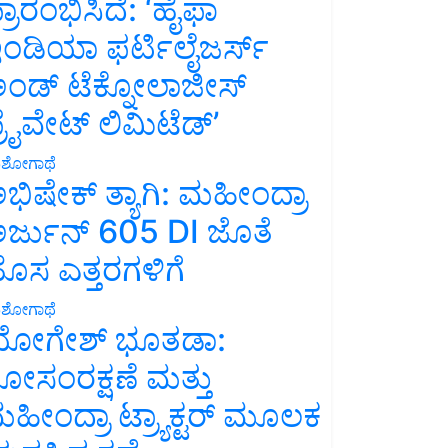
್ರಾರಂಭಿಸಿದೆ: ‘ಹೈಫಾ
ಂಡಿಯಾ ಫರ್ಟಿಲೈಜರ್ಸ್
ಂಡ್ ಟೆಕ್ನೋಲಾಜೀಸ್
್ರೈವೇಟ್ ಲಿಮಿಟೆಡ್’
ಶೋಗಾಥೆ
ಭಿಷೇಕ್ ತ್ಯಾಗಿ: ಮಹೀಂದ್ರಾ
ರ್ಜುನ್ 605 DI ಜೊತೆ
ೊಸ ಎತ್ತರಗಳಿಗೆ
ಶೋಗಾಥೆ
ೋಗೇಶ್ ಭೂತಡಾ:
ೋಸಂರಕ್ಷಣೆ ಮತ್ತು
ಹೀಂದ್ರಾ ಟ್ರ್ಯಾಕ್ಟರ್ ಮೂಲಕ