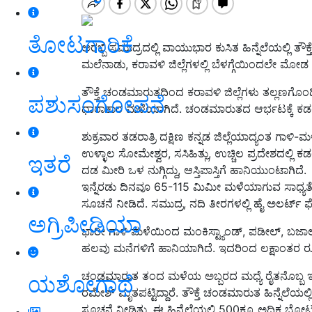
ತೋಟಗಾರಿಕೆ
ಅರಬ್ಬಿ ಸಮುದ್ರದಲ್ಲಿ ವಾಯುಭಾರ ಕುಸಿತ ಹಿನ್ನೆಲೆಯಲ್ಲಿ ತೌಕ
ಮಲೆನಾಡು, ಕರಾವಳಿ ಜಿಲ್ಲೆಗಳಲ್ಲಿ ಬೆಳಗ್ಗೆಯಿಂದಲೇ ಮೋಡ
ತೌಕ್ತೆ ಚಂಡಮಾರುತದಿಂದ ಕರಾವಳಿ ಜಿಲ್ಲೆಗಳು ತಲ್ಲಣಗೊಂಡ
ಪಶುಸಂಗೋಪನೆ
ಧಾರಾಕಾರ ಮಳೆಯಾಗಿದೆ. ಚಂಡಮಾರುತದ ಆರ್ಭಟಕ್ಕೆ ಕಡಲಿನ 
ಶುಕ್ರವಾರ ತಡರಾತ್ರಿ ದಕ್ಷಿಣ ಕನ್ನಡ ಜಿಲ್ಲೆಯಾದ್ಯಂತ ಗಾಳಿ
ಉಳ್ಳಾಲ ಸೋಮೇಶ್ವರ, ಸಸಿಹಿತ್ಲು, ಉಚ್ಚಿಲ ಪ್ರದೇಶದಲ್ಲಿ ಕಡಲ
ಇತರೆ
ದಡ ಮೀರಿ ಒಳ ನುಗ್ಗಿದ್ದು, ಆಸ್ತಿಪಾಸ್ತಿಗೆ ಹಾನಿಯುಂಟಾಗಿದೆ.
ಇನ್ನೆರಡು ದಿನವೂ 65-115 ಮಿಮೀ ಮಳೆಯಾಗುವ ಸಾಧ್ಯತೆ ಇ
ಸೂಚನೆ ನೀಡಿದೆ. ಸಮುದ್ರ, ನದಿ ತೀರಗಳಲ್ಲಿ ಹೈ ಅಲರ್ಟ್ 
ಅಗ್ರಿಪೀಡಿಯಾ
ಭಾರೀ ಗಾಳಿ ಮಳೆಯಿಂದ ಮಂಕಿಸ್ಟ್ಯಾಂಡ್‌, ಪಡೀಲ್‌, ಬಜಾಲು
ಹಲವು ಮನೆಗಳಿಗೆ ಹಾನಿಯಾಗಿದೆ. ಇದರಿಂದ ಲಕ್ಷಾಂತರ ರೂ. ನಷ್
ಚಂಡಮಾರುತ ತಂದ ಮಳೆಯ ಅಬ್ಬರದ ಮಧ್ಯೆ ರೈತನೊಬ್ಬ ಇಂದು ಮೃ
ಯಶೋಗಾಥೆ
ರಮೇಶ್ ಮೃತಪಟ್ಟಿದ್ದಾರೆ. ತೌಕ್ತೆ ಚಂಡಮಾರುತ ಹಿನ್ನೆಲೆಯಲ್
ಸೂಚನೆ ನೀಡಿತ್ತು. ಈ ಹಿನ್ನೆಲೆಯಲ್ಲಿ 500ಕ್ಕೂ ಅಧಿಕ ಬೋಟ