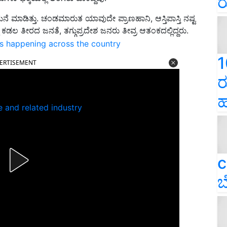
ರ
ಮನೆ ಮಾಡಿತ್ತು. ಚಂಡಮಾರುತ ಯಾವುದೇ ಪ್ರಾಣಹಾನಿ, ಆಸ್ತಿಪಾಸ್ತಿ ನಷ್ಟ
 ಕಡಲ ತೀರದ ಜನತೆ, ತಗ್ಗುಪ್ರದೇಶ ಜನರು ತೀವ್ರ ಆತಂಕದಲ್ಲಿದ್ದರು.
ns happening across the country
1
ERTISEMENT
ರ
ಹ
e and related industry
c
ಬ