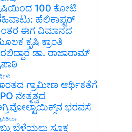
ೃಷಿಯಿಂದ 100 ಕೋಟಿ
ಹಿವಾಟು: ಹೆಲಿಕಾಪ್ಟರ್
ಂತರ ಈಗ ವಿಮಾನದ
ೂಲಕ ಕೃಷಿ ಕ್ರಾಂತಿ
ರಲಿದ್ದಾರೆ ಡಾ. ರಾಜಾರಾಮ್
್ರಿಪಾಠಿ
್ದಿಗಳು
ಾರತದ ಗ್ರಾಮೀಣ ಆರ್ಥಿಕತೆಗೆ
PO ನೇತೃತ್ವದ
ಗ್ರಿವೋಲ್ಟಾಯಿಕ್ಸ್‌ನ ಭರವಸೆ
್ರಿಪಿಡಿಯಾ
ಬ್ಬು ಬೆಳೆಯಲು ಸೂಕ್ತ