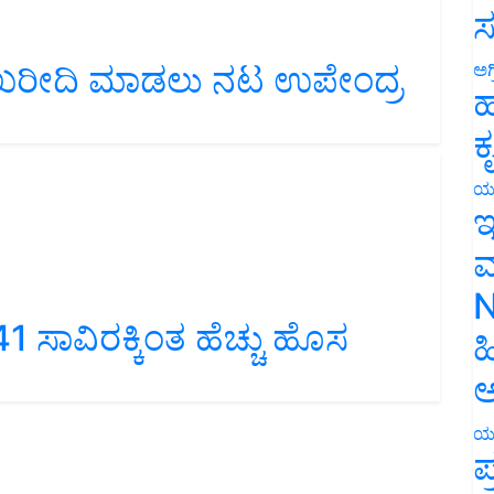
ಸ
ಳೆ ಖರೀದಿ ಮಾಡಲು ನಟ ಉಪೇಂದ್ರ
ಅಗ
ಹ
ಕ
ಯ
ಇ
ಮ
N
41 ಸಾವಿರಕ್ಕಿಂತ ಹೆಚ್ಚು ಹೊಸ
ಹ
ಅ
ಯ
ಪ