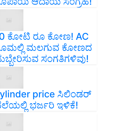
ೂಪಾಯಿ ಆದಾಯ ಸಂಗ್ರಹ!
0 ಕೋಟಿ ರೂ ಕೋಣ! AC
ೂಮಲ್ಲಿ ಮಲಗುವ ಕೋಣದ
ುಬ್ಬೇರಿಸುವ ಸಂಗತಿಗಳಿವು!
ylinder price ಸಿಲಿಂಡರ್‌
ೆಲೆಯಲ್ಲಿ ಭರ್ಜರಿ ಇಳಿಕೆ!