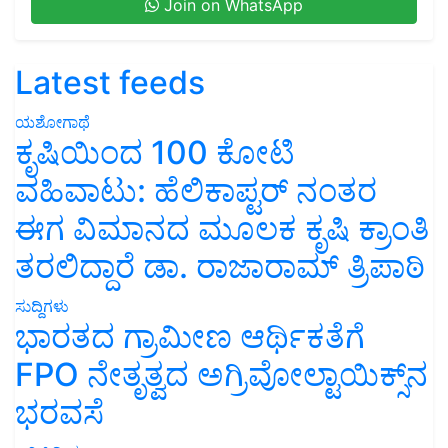
Latest feeds
ಯಶೋಗಾಥೆ
ಕೃಷಿಯಿಂದ 100 ಕೋಟಿ
ವಹಿವಾಟು: ಹೆಲಿಕಾಪ್ಟರ್ ನಂತರ
ಈಗ ವಿಮಾನದ ಮೂಲಕ ಕೃಷಿ ಕ್ರಾಂತಿ
ತರಲಿದ್ದಾರೆ ಡಾ. ರಾಜಾರಾಮ್ ತ್ರಿಪಾಠಿ
ಸುದ್ದಿಗಳು
ಭಾರತದ ಗ್ರಾಮೀಣ ಆರ್ಥಿಕತೆಗೆ
FPO ನೇತೃತ್ವದ ಅಗ್ರಿವೋಲ್ಟಾಯಿಕ್ಸ್‌ನ
ಭರವಸೆ
ಅಗ್ರಿಪಿಡಿಯಾ