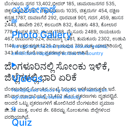
ಬೆಂಗಳೂರು ನಗರ 13,402,ಬೀದರ್ 185, ಚಾಮರಾಜನಗರ 535,
ಯಶೋಗಾಥೆ
ಚಿಕ್ಕಬಳ್ಳಾಪುರ 595, ಚಿಕ್ಕಮಗಳೂರು 1035, ಚಿತ್ರದುರ್ಗ 454, ದಕ್ಷಿಣ
ಕನ್ನಡ 1787, ದಾವಣಗೆರೆ 292, ಧಾರವಾಡ 901, ಗದಗ ,459, ಹಾಸನ
2443, ಹಾವೇರಿ 267, ಕಲಬುರಗಿ 832, ಕೊಡಗು 483, ಕೋಲಾರ
778, ಕೊಪ್ಪಳ 630, ಮಂಡ್ಯ 1188, ಮೈಸೂರು 2489, ರಾಯಚೂರು
Photo Gallery
467, ರಾಮನಗರ 524, ಶಿವಮೊಗ್ಗ 1,081, ತುಮಕೂರು 2302, ಉಡುಪಿ
1146, ಉತ್ತರ ಕನ್ನಡ 1226 ವಿಜಯಪುರ 789 ಮತ್ತು ಯಾದಗಿರಿಯಲ್ಲಿ
We capture the best photos around events,
343 ಹೊಸ ಕೊರೊನಾ ಪ್ರಕರಣಗಳು ದಾಖಲಾಗಿವೆ.
exhibitions happening across the country
ಬೆಂಗಳೂರಿನಲ್ಲಿ ಸೋಂಕು ಇಳಿಕೆ,
ಜಿಲ್ಲೆಗಳಲ್ಲಿ ಭಾರಿ ಏರಿಕೆ
Videos
ಬೆಂಗಳೂರಿನಲ್ಲಿ ಸೋಂಕಿನ ಸಂಖ್ಯೆ ನಿರಂತರ ಇಳಿಕೆಯಾಗುತ್ತಲೇ ಇದೆ.
Handpicked videos to inspire the nation on
ಶನಿವಾರ ರಾಜಧಾನಿಯಲ್ಲಿ 13,402 ಹೊಸ ಪ್ರಕರಣಗಳು ದೃಢಪಟ್ಟಿವೆ.
agriculture and related industry
ಅಂದರೆ ಒಟ್ಟು ಪ್ರಕರಣಗಳಿಗೆ ಹೋಲಿಸಿದರೆ ಬೆಂಗಳೂರಿನ ಪ್ರಮಾಣ
ಶೇ.32 ಮಾತ್ರ. ಉಳಿದ ಶೇ. 68ರಷ್ಟು ಸೋಂಕುಗಳು ಜಿಲ್ಲೆಗಳಿಂದ
ವರದಿಯಾಗಿವೆ.
Quiz
ADVERTISEMENT