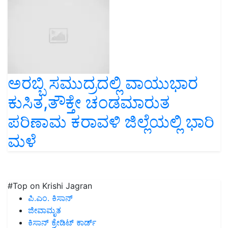
ಅರಬ್ಬಿ ಸಮುದ್ರದಲ್ಲಿ ವಾಯುಭಾರ
ಕುಸಿತ,ತೌಕ್ತೇ ಚಂಡಮಾರುತ
ಪರಿಣಾಮ ಕರಾವಳಿ ಜಿಲ್ಲೆಯಲ್ಲಿ ಭಾರಿ
ಮಳೆ
#Top on Krishi Jagran
ಪಿ.ಎಂ. ಕಿಸಾನ್
ಜೀವಾಮೃತ
ಕಿಸಾನ್ ಕ್ರೇಡಿಟ್ ಕಾರ್ಡ್
ಬೆಳೆಗಳ ರೋಗ