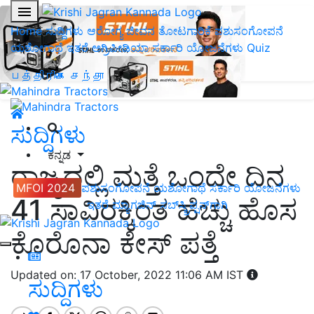
Home
ಸುದ್ದಿಗಳು
ಆರೋಗ್ಯ ಜೀವನ
ತೋಟಗಾರಿಕೆ
ಪಶುಸಂಗೋಪನೆ
ಯಶೋಗಾಥೆ
ಇತರೆ
ಅಗ್ರಿಪೀಡಿಯಾ
ಸರ್ಕಾರಿ ಯೋಜನೆಗಳು
Quiz
பத்திரிகை சந்தா
ಸುದ್ದಿಗಳು
ಕನ್ನಡ
ರಾಜ್ಯದಲ್ಲಿ ಮತ್ತೆ ಒಂದೇ ದಿನ
MFOI 2024
ಪಶುಸಂಗೋಪನೆ
ಯಶೋಗಾಥೆ
ಸರ್ಕಾರಿ ಯೋಜನೆಗಳು
41 ಸಾವಿರಕ್ಕಿಂತ ಹೆಚ್ಚು ಹೊಸ
ಇತರೆ
ಮ್ಯಾಗಜಿನ್‌ ಸಬ್‌ಸ್ಕ್ರಿಪ್ಷನ್‌ಗಾಗಿ
ಕೊರೊನಾ ಕೇಸ್‌ ಪತ್ತೆ
Updated on: 17 October, 2022 11:06 AM IST
ಸುದ್ದಿಗಳು