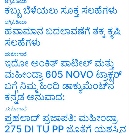
ಕಬ್ಬು ಬೆಳೆಯಲು ಸೂಕ್ತ ಸಲಹೆಗಳು
ಅಗ್ರಿಪಿಡಿಯಾ
ಹವಾಮಾನ ಬದಲಾವಣೆಗೆ ತಕ್ಕ ಕೃಷಿ
ಸಲಹೆಗಳು
ಯಶೋಗಾಥೆ
ಇದೋ ಅಂಕಿತ್ ಪಾಟೀಲ್ ಮತ್ತು
ಮಹೀಂದ್ರಾ 605 NOVO ಟ್ರಾಕ್ಟರ್
ಬಗ್ಗೆ ನಿಮ್ಮ ಹಿಂದಿ ಡಾಕ್ಯುಮೆಂಟ್‌ನ
ಕನ್ನಡ ಅನುವಾದ:
ಯಶೋಗಾಥೆ
ಪ್ರಹಲಾದ್ ಪ್ರಜಾಪತಿ: ಮಹೀಂದ್ರಾ
275 DI TU PP ಜೊತೆಗೆ ಯಶಸ್ಸಿನ