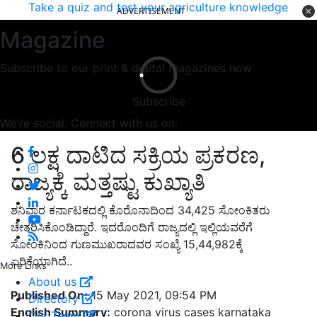
Take a quiz and test your agriculture knowledge
Magazine
Subscribe to our print & digital magazines now
Subscribe
We're social. Connect with us on:
6 ಲಕ್ಷ ದಾಟಿದ ಸಕ್ರಿಯ ಪ್ರಕರಣ,
ರಾಜ್ಯಕ್ಕೆ ಮತ್ತಷ್ಟು ಕುಖ್ಯಾತಿ
ಶನಿವಾರ ಕರ್ನಾಟಕದಲ್ಲಿ ಕೊರೊನಾದಿಂದ 34,425 ಸೋಂಕಿತರು
ಚೇತರಿಸಿಕೊಂಡಿದ್ದಾರೆ. ಇದರೊಂದಿಗೆ ರಾಜ್ಯದಲ್ಲಿ ಇಲ್ಲಿಯವರೆಗೆ
ಸೋಂಕಿನಿಂದ ಗುಣಮುಖರಾದವರ ಸಂಖ್ಯೆ 15,44,982ಕ್ಕೆ
ಏರಿಕೆಯಾಗಿದೆ..
More Links
Published On:
15 May 2021, 09:54 PM
About us
English Summary:
corona virus cases karnataka
Directory
41664 new cases
Our Team