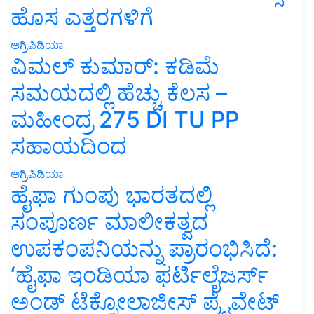
ಹೊಸ ಎತ್ತರಗಳಿಗೆ
ಅಗ್ರಿಪಿಡಿಯಾ
ವಿಮಲ್ ಕುಮಾರ್: ಕಡಿಮೆ
ಸಮಯದಲ್ಲಿ ಹೆಚ್ಚು ಕೆಲಸ –
ಮಹೀಂದ್ರ 275 DI TU PP
ಸಹಾಯದಿಂದ
ಅಗ್ರಿಪಿಡಿಯಾ
ಹೈಫಾ ಗುಂಪು ಭಾರತದಲ್ಲಿ
ಸಂಪೂರ್ಣ ಮಾಲೀಕತ್ವದ
ಉಪಕಂಪನಿಯನ್ನು ಪ್ರಾರಂಭಿಸಿದೆ:
‘ಹೈಫಾ ಇಂಡಿಯಾ ಫರ್ಟಿಲೈಜರ್ಸ್
ಅಂಡ್ ಟೆಕ್ನೋಲಾಜೀಸ್ ಪ್ರೈವೇಟ್
ಲಿಮಿಟೆಡ್’