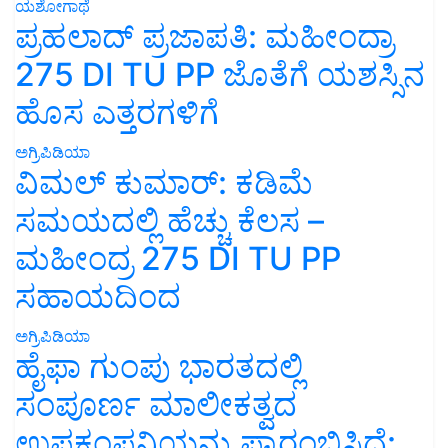
ಯಶೋಗಾಥೆ
ಪ್ರಹಲಾದ್ ಪ್ರಜಾಪತಿ: ಮಹೀಂದ್ರಾ
275 DI TU PP ಜೊತೆಗೆ ಯಶಸ್ಸಿನ
ಹೊಸ ಎತ್ತರಗಳಿಗೆ
ಅಗ್ರಿಪಿಡಿಯಾ
ವಿಮಲ್ ಕುಮಾರ್: ಕಡಿಮೆ
ಸಮಯದಲ್ಲಿ ಹೆಚ್ಚು ಕೆಲಸ –
ಮಹೀಂದ್ರ 275 DI TU PP
ಸಹಾಯದಿಂದ
ಅಗ್ರಿಪಿಡಿಯಾ
ಹೈಫಾ ಗುಂಪು ಭಾರತದಲ್ಲಿ
ಸಂಪೂರ್ಣ ಮಾಲೀಕತ್ವದ
ಉಪಕಂಪನಿಯನ್ನು ಪ್ರಾರಂಭಿಸಿದೆ: