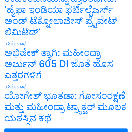
‘ಹೈಫಾ ಇಂಡಿಯಾ ಫರ್ಟಿಲೈಜರ್ಸ್
ಅಂಡ್ ಟೆಕ್ನೋಲಾಜೀಸ್ ಪ್ರೈವೇಟ್
ಲಿಮಿಟೆಡ್’
ಯಶೋಗಾಥೆ
ಅಭಿಷೇಕ್ ತ್ಯಾಗಿ: ಮಹೀಂದ್ರಾ
ಅರ್ಜುನ್ 605 DI ಜೊತೆ ಹೊಸ
ಎತ್ತರಗಳಿಗೆ
ಯಶೋಗಾಥೆ
ಯೋಗೇಶ್ ಭೂತಡಾ: ಗೋಸಂರಕ್ಷಣೆ
ಮತ್ತು ಮಹೀಂದ್ರಾ ಟ್ರ್ಯಾಕ್ಟರ್ ಮೂಲಕ
ಯಶಸ್ಸಿನ ಕಥೆ