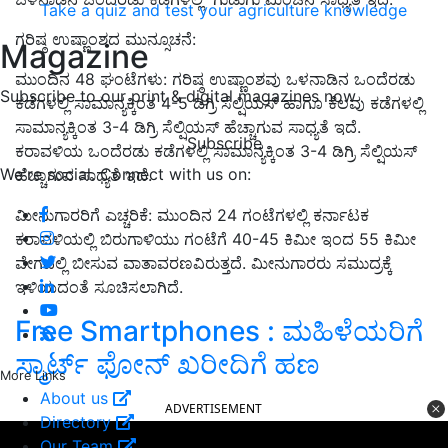
Take a quiz and test your agriculture knowledge
ಗರಿಷ್ಠ ಉಷ್ಣಾಂಶದ ಮುನ್ಸೂಚನೆ:
Magazine
ಮುಂದಿನ 48 ಘಂಟೆಗಳು: ಗರಿಷ್ಠ ಉಷ್ಣಾಂಶವು ಒಳನಾಡಿನ ಒಂದೆರಡು
Subscribe to our print & digital magazines now
ಕಡೆಗಳಲ್ಲಿ ಸಾಮಾನ್ಯಕ್ಕಿಂತ 4-5 ಡಿಗ್ರಿ ಸೆಲ್ಷಿಯಸ್ ಹಾಗೂ ಕೆಲವು ಕಡೆಗಳಲ್ಲಿ
ಸಾಮಾನ್ಯಕ್ಕಿಂತ 3-4 ಡಿಗ್ರಿ ಸೆಲ್ಷಿಯಸ್ ಹೆಚ್ಚಾಗುವ ಸಾಧ್ಯತೆ ಇದೆ.
Subscribe
ಕರಾವಳಿಯ ಒಂದೆರಡು ಕಡೆಗಳಲ್ಲಿ ಸಾಮಾನ್ಯಕ್ಕಿಂತ 3-4 ಡಿಗ್ರಿ ಸೆಲ್ಷಿಯಸ್
We're social. Connect with us on:
ಹೆಚ್ಚಾಗುವ ಸಾಧ್ಯತೆ ಇದೆ.
ಮೀನುಗಾರರಿಗೆ ಎಚ್ಚರಿಕೆ: ಮುಂದಿನ 24 ಗಂಟೆಗಳಲ್ಲಿ ಕರ್ನಾಟಕ
ಕರಾವಳಿಯಲ್ಲಿ ಬಿರುಗಾಳಿಯು ಗಂಟೆಗೆ 40-45 ಕಿಮೀ ಇಂದ 55 ಕಿಮೀ
ವೇಗದಲ್ಲಿ ಬೀಸುವ ವಾತಾವರಣವಿರುತ್ತದೆ. ಮೀನುಗಾರರು ಸಮುದ್ರಕ್ಕೆ
ಇಳಿಯದಂತೆ ಸೂಚಿಸಲಾಗಿದೆ.
Free Smartphones : ಮಹಿಳೆಯರಿಗೆ
ಸ್ಮಾರ್ಟ್‌ ಫೋನ್‌ ಖರೀದಿಗೆ ಹಣ
More Links
About us
ADVERTISEMENT
Directory
Our Team