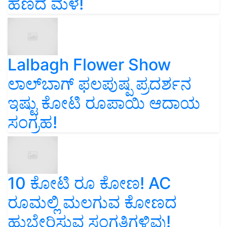
ಹಣದ ಮಳೆ!
Lalbagh Flower Show
ಲಾಲ್‌ಬಾಗ್ ಫಲಪುಷ್ಪ ಪ್ರದರ್ಶನ
ಇಷ್ಟು ಕೋಟಿ ರೂಪಾಯಿ ಆದಾಯ
ಸಂಗ್ರಹ!
10 ಕೋಟಿ ರೂ ಕೋಣ! AC
ರೂಮಲ್ಲಿ ಮಲಗುವ ಕೋಣದ
ಹುಬ್ಬೇರಿಸುವ ಸಂಗತಿಗಳಿವು!