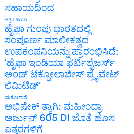
ಸಹಾಯದಿಂದ
ಅಗ್ರಿಪಿಡಿಯಾ
ಹೈಫಾ ಗುಂಪು ಭಾರತದಲ್ಲಿ
ಸಂಪೂರ್ಣ ಮಾಲೀಕತ್ವದ
ಉಪಕಂಪನಿಯನ್ನು ಪ್ರಾರಂಭಿಸಿದೆ:
‘ಹೈಫಾ ಇಂಡಿಯಾ ಫರ್ಟಿಲೈಜರ್ಸ್
ಅಂಡ್ ಟೆಕ್ನೋಲಾಜೀಸ್ ಪ್ರೈವೇಟ್
ಲಿಮಿಟೆಡ್’
ಯಶೋಗಾಥೆ
ಅಭಿಷೇಕ್ ತ್ಯಾಗಿ: ಮಹೀಂದ್ರಾ
ಅರ್ಜುನ್ 605 DI ಜೊತೆ ಹೊಸ
ಎತ್ತರಗಳಿಗೆ