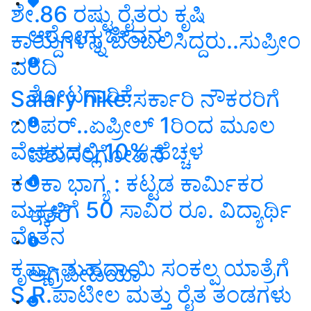
ಶೇ.86 ರಷ್ಟು ರೈತರು ಕೃಷಿ
ಆರೋಗ್ಯ ಜೀವನ
ಕಾಯ್ದೆಗಳನ್ನ ಬೆಂಬಲಿಸಿದ್ದರು..ಸುಪ್ರೀಂ
ವರದಿ
ತೋಟಗಾರಿಕೆ
Salary hike:ಸರ್ಕಾರಿ ನೌಕರರಿಗೆ
ಬಂಪರ್‌..ಏಪ್ರೀಲ್‌ 1ರಿಂದ ಮೂಲ
ವೇತನದಲ್ಲಿ 10% ಹೆಚ್ಚಳ
ಪಶುಸಂಗೋಪನೆ
ಕಲಿಕಾ ಭಾಗ್ಯ : ಕಟ್ಟಡ ಕಾರ್ಮಿಕರ
ಮಕ್ಕಳಿಗೆ 50 ಸಾವಿರ ರೂ. ವಿದ್ಯಾರ್ಥಿ
ಇತರೆ
ವೇತನ
ಕೃಷ್ಣಾ-ಮಹದಾಯಿ ಸಂಕಲ್ಪ ಯಾತ್ರೆಗೆ
ಅಗ್ರಿಪೀಡಿಯಾ
S.R.ಪಾಟೀಲ ಮತ್ತು ರೈತ ತಂಡಗಳು