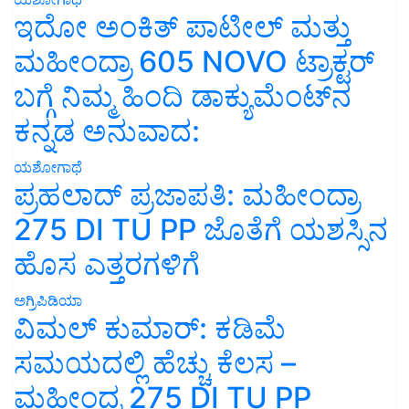
ಇದೋ ಅಂಕಿತ್ ಪಾಟೀಲ್ ಮತ್ತು
ಮಹೀಂದ್ರಾ 605 NOVO ಟ್ರಾಕ್ಟರ್
ಬಗ್ಗೆ ನಿಮ್ಮ ಹಿಂದಿ ಡಾಕ್ಯುಮೆಂಟ್‌ನ
ಕನ್ನಡ ಅನುವಾದ:
ಯಶೋಗಾಥೆ
ಪ್ರಹಲಾದ್ ಪ್ರಜಾಪತಿ: ಮಹೀಂದ್ರಾ
275 DI TU PP ಜೊತೆಗೆ ಯಶಸ್ಸಿನ
ಹೊಸ ಎತ್ತರಗಳಿಗೆ
ಅಗ್ರಿಪಿಡಿಯಾ
ವಿಮಲ್ ಕುಮಾರ್: ಕಡಿಮೆ
ಸಮಯದಲ್ಲಿ ಹೆಚ್ಚು ಕೆಲಸ –
ಮಹೀಂದ್ರ 275 DI TU PP