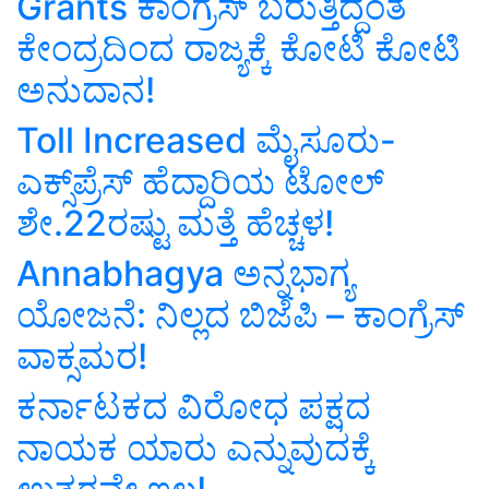
Grants ಕಾಂಗ್ರೆಸ್‌ ಬರುತ್ತಿದ್ದಂತೆ
ಕೇಂದ್ರದಿಂದ ರಾಜ್ಯಕ್ಕೆ ಕೋಟಿ ಕೋಟಿ
ಅನುದಾನ!
Toll Increased ಮೈಸೂರು-
ಎಕ್ಸ್‌ಪ್ರೆಸ್ ಹೆದ್ದಾರಿಯ ಟೋಲ್
ಶೇ.22ರಷ್ಟು ಮತ್ತೆ ಹೆಚ್ಚಳ!
Annabhagya ಅನ್ನಭಾಗ್ಯ
ಯೋಜನೆ: ನಿಲ್ಲದ ಬಿಜೆಪಿ – ಕಾಂಗ್ರೆಸ್‌
ವಾಕ್ಸಮರ!
ಕರ್ನಾಟಕದ ವಿರೋಧ ಪಕ್ಷದ
ನಾಯಕ ಯಾರು ಎನ್ನುವುದಕ್ಕೆ