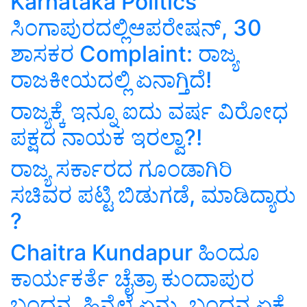
Karnataka Politics
ಸಿಂಗಾಪುರದಲ್ಲಿಆಪರೇಷನ್‌, 30
ಶಾಸಕರ Complaint: ರಾಜ್ಯ
ರಾಜಕೀಯದಲ್ಲಿ ಏನಾಗ್ತಿದೆ!
ರಾಜ್ಯಕ್ಕೆ ಇನ್ನೂ ಐದು ವರ್ಷ ವಿರೋಧ
ಪಕ್ಷದ ನಾಯಕ ಇರಲ್ವಾ?!
ರಾಜ್ಯ ಸರ್ಕಾರದ ಗೂಂಡಾಗಿರಿ
ಸಚಿವರ ಪಟ್ಟಿ ಬಿಡುಗಡೆ, ಮಾಡಿದ್ಯಾರು
?
Chaitra Kundapur ಹಿಂದೂ
ಕಾರ್ಯಕರ್ತೆ ಚೈತ್ರಾ ಕುಂದಾಪುರ
ಬಂಧನ, ಹಿನ್ನೆಲೆ ಏನು, ಬಂಧನ ಏಕೆ