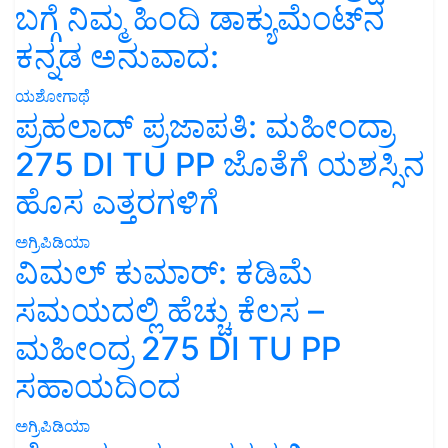
ಬಗ್ಗೆ ನಿಮ್ಮ ಹಿಂದಿ ಡಾಕ್ಯುಮೆಂಟ್‌ನ
ಕನ್ನಡ ಅನುವಾದ:
ಯಶೋಗಾಥೆ
ಪ್ರಹಲಾದ್ ಪ್ರಜಾಪತಿ: ಮಹೀಂದ್ರಾ
275 DI TU PP ಜೊತೆಗೆ ಯಶಸ್ಸಿನ
ಹೊಸ ಎತ್ತರಗಳಿಗೆ
ಅಗ್ರಿಪಿಡಿಯಾ
ವಿಮಲ್ ಕುಮಾರ್: ಕಡಿಮೆ
ಸಮಯದಲ್ಲಿ ಹೆಚ್ಚು ಕೆಲಸ –
ಮಹೀಂದ್ರ 275 DI TU PP
ಸಹಾಯದಿಂದ
ಅಗ್ರಿಪಿಡಿಯಾ