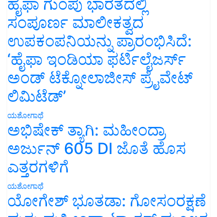
ಹೈಫಾ ಗುಂಪು ಭಾರತದಲ್ಲಿ
ಸಂಪೂರ್ಣ ಮಾಲೀಕತ್ವದ
ಉಪಕಂಪನಿಯನ್ನು ಪ್ರಾರಂಭಿಸಿದೆ:
‘ಹೈಫಾ ಇಂಡಿಯಾ ಫರ್ಟಿಲೈಜರ್ಸ್
ಅಂಡ್ ಟೆಕ್ನೋಲಾಜೀಸ್ ಪ್ರೈವೇಟ್
ಲಿಮಿಟೆಡ್’
ಯಶೋಗಾಥೆ
ಅಭಿಷೇಕ್ ತ್ಯಾಗಿ: ಮಹೀಂದ್ರಾ
ಅರ್ಜುನ್ 605 DI ಜೊತೆ ಹೊಸ
ಎತ್ತರಗಳಿಗೆ
ಯಶೋಗಾಥೆ
ಯೋಗೇಶ್ ಭೂತಡಾ: ಗೋಸಂರಕ್ಷಣೆ