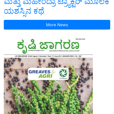
ಮತ್ತು ಮಹೀಂದ್ರಾ ಟ್ರ್ಯಾಕ್ಟರ್ ಮೂಲಕ
ಯಶಸ್ಸಿನ ಕಥೆ
More News