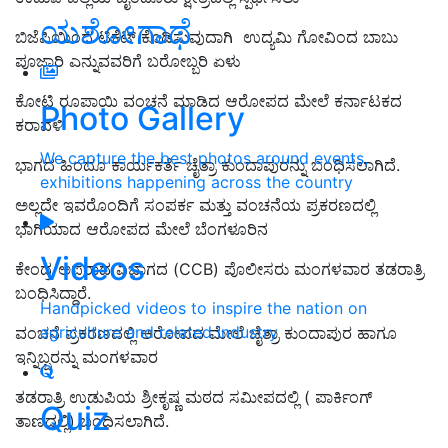
ಯಶೋಗಾಥೆ
ಬಿಜೆಪಿ
ಯಿಂದ
ಟಿಕೆಟ್‌
ಕೊಡಿಸುವುದಾಗಿ
ಉದ್ಯಮಿ ಗೋವಿಂದ ಬಾಬು
ಪೂಜಾರಿ
ಎನ್ನುವವರಿಗೆ ಬರೋಬ್ಬರಿ ಏಳು
ಕೋಟಿ ರೂಪಾಯಿ ವಂಚನೆ ಮಾಡಿದ ಆರೋಪದ ಮೇಲೆ ಕರ್ನಾಟಕದ
Photo Gallery
ಕರಾವಳಿ
We capture the best photos around events,
ಭಾಗದ
ಹಿಂದೂ ಕಾರ್ಯಕರ್ತೆ ಚೈತ್ರಾ ಕುಂದಾಪುರ
ನ್ನು ಬಂಧಿಸಲಾಗಿದೆ.
exhibitions happening across the country
ಅಲ್ಲದೇ ಇವರೊಂದಿಗೆ ಸಂಪರ್ಕ ಮತ್ತು ವಂಚನೆಯ ಪ್ರಕರಣದಲ್ಲಿ
ಭಾಗಿಯಾದ ಆರೋಪದ ಮೇಲೆ
ಬೆಂಗಳೂರಿನ
Videos
ಕೇಂದ್ರ ಅಪರಾಧ ವಿಭಾಗದ (
CCB
) ಪೊಲೀಸರು
ಮಂಗಳವಾರ ತಡರಾತ್ರಿ
ಬಂಧಿಸಿದ್ದಾರೆ.
Handpicked videos to inspire the nation on
agriculture and related industry
ವಂಚನೆ ಪ್ರಕರಣದಲ್ಲಿ ಆರೋಪದ ಮೇಲೆ ಚೈತ್ರಾ ಕುಂದಾಪುರ ಹಾಗೂ
ಇನ್ನಿಬ್ಬರನ್ನು
ಮಂಗಳವಾರ
ತಡ
ರಾತ್ರಿ ಉಡುಪಿ
ಯ
ಶ್ರೀಕೃಷ್ಣ ಮಠದ
ಸಮೀಪದಲ್ಲಿ ( ಪಾರ್ಕಿಂಗ್‌
Quiz
ತಾಣದಲ್ಲಿ) ಬಂಧಿಸಲಾಗಿದೆ.