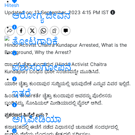
Hitesh
ಆರೋಗ್ಯ ಜೀವನ
Updated on: 13 September, 2023 4:15 PM IST
ತೋಟಗಾರಿಕೆ
Hindu Activist Chaitra Kundapur Arrested, What is the
Background, Why the Arrest?
ಪಶುಸಂಗೋಪನೆ
ರಾಜ್ಯದಲ್ಲಿ ಚೈತ್ರಾ ಕುಂದಾಪುರ (Hindu Activist Chaitra
Kundapur) ಬಂಧನ ಭಾರೀ ಸಂಚನವನ್ನೇ ಮೂಡಿಸಿದೆ.
ಯಾರೀ ಚೈತ್ರಾ ಕುಂದಾಪುರ ಸುದ್ದಿಯಲ್ಲಿ ಇರುವುದೇಕೆ ಎನ್ನುವ ವಿವರ ಇಲ್ಲಿದೆ.
ಇತರೆ
ಹಿಂದೂ ಕಾರ್ಯಕರ್ತೆ
ಚೈತ್ರಾ ಕುಂದಾಪುರ
ಅವರನ್ನು ಪೊಲೀಸರು
ಬಂಧಿಸಿದ್ದು, ಸೋಷಿಯಲ್‌ ಮೀಡಿಯಾದಲ್ಲಿ ವೈರಲ್‌ ಆಗಿದೆ.
ಪ್ರಕರಣದ ಹಿನ್ನೆಲೆ ಏನು ?
ಅಗ್ರಿಪೀಡಿಯಾ
ಕರ್ನಾಟಕದಲ್ಲಿ ಈಚೆಗೆ ನಡೆದ ವಿಧಾನಸಭೆ ಚುನಾವಣೆ ಸಂದರ್ಭದಲ್ಲಿ
ಉಡುಪಿ ಜಿಲ್ಲೆಯ ಬೈಂದೂರು ಕ್ಷೇತ್ರ
ದಲ್ಲಿ ಸ್ಪರ್ಧಿಸಲು