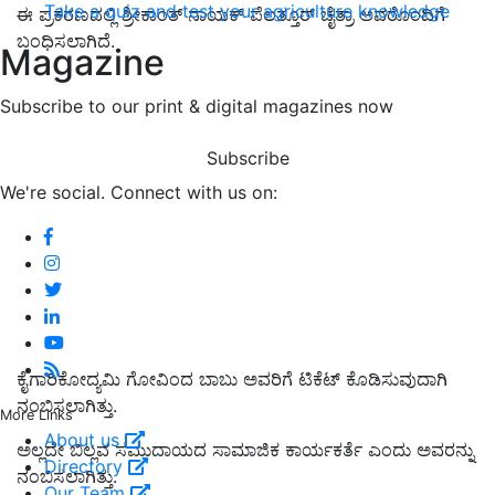
Take a quiz and test your agriculture knowledge
ಈ ಪ್ರಕರಣದಲ್ಲಿ
ಶ್ರೀಕಾಂತ್ ನಾಯಕ್ ಪೆಲತ್ತೂರ್ ಚೈತ್ರಾ
ಅವರೊಂದಿಗೆ
ಬಂಧಿಸಲಾಗಿದೆ.
Magazine
Subscribe to our print & digital magazines now
Subscribe
We're social. Connect with us on:
ಕೈಗಾರಿಕೋದ್ಯಮಿ ಗೋವಿಂದ ಬಾಬು ಅವರಿಗೆ ಟಿಕೆಟ್‌ ಕೊಡಿಸುವುದಾಗಿ
ನಂಬಿಸಲಾಗಿತ್ತು.
More Links
About us
ಅಲ್ಲದೇ
ಬಿಲ್ಲವ ಸಮುದಾಯದ ಸಾಮಾಜಿಕ ಕಾರ್ಯಕರ್ತೆ ಎಂದು
ಅವರನ್ನು
Directory
ನಂಬಿಸಲಾಗಿತ್ತು.
Our Team