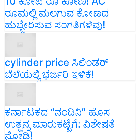
10 ಕೋಟಿ ರೂ ಕೋಣ! AC
ರೂಮಲ್ಲಿ ಮಲಗುವ ಕೋಣದ
ಹುಬ್ಬೇರಿಸುವ ಸಂಗತಿಗಳಿವು!
cylinder price ಸಿಲಿಂಡರ್‌
ಬೆಲೆಯಲ್ಲಿ ಭರ್ಜರಿ ಇಳಿಕೆ!
ಕರ್ನಾಟಕದ “ನಂದಿನಿ” ಹೊಸ
ಉತ್ಪನ್ನ ಮಾರುಕಟ್ಟೆಗೆ: ವಿಶೇಷತೆ
ನೋಡಿ!