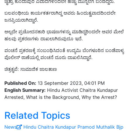
ಚೈತ್ರಾ ಕುಂದಾಪುರ ವಿವಾದಗಳಿಂದಲೇ ಹೆಚ್ಚು ಮುನ್ನಲೆಗೆ ಬಂದಿದ್ದರು.
ಬಲಪಂಥೀಯ ಕಾರ್ಯಕ
ರ್ತರಾಗಿದ್ದ ಅವರು
ಹಿಂದುತ್ವವಾದ
ದಿಂದಲೇ
ಜನಪ್ರಿಯರಾಗಿದ್ದಾರೆ.
ಅಲ್ಲದೇ
ಪ್ರಚೋದ
ನಕಾರಿ ಭಾಷಣಗಳನ್ನು ಮಾಡಿದ್ದರಿಂದಲೇ ಅವರ ಮೇಲೆ
ಹಲ
ವು ಪ್ರಕರಣಗಳು ದಾಖಲಾಗಿರುವುದೂ ಇದೆ.
ವಂಚನೆ ಪ್ರಕರಣಕ್ಕೆ ಸಂಬಂಧಿಸಿದಂತೆ
ಉದ್ಯಮಿ ಬೆಂಗಳೂರಿನ ಬಂಡೆಪಾಳ್ಯ
ಪೊಲೀಸ್ ಠಾಣೆಯಲ್ಲಿ ವಂಚನೆ ದೂರು ದಾಖಲಿ
ಸಿದ್ದಾರೆ.
ಚಿತ್ರಕೃಪೆ: ಸಾಮಾಜಿಕ ಜಾಲತಾಣ
Published On:
13 September 2023, 04:01 PM
English Summary:
Hindu Activist Chaitra Kundapur
Arrested, What is the Background, Why the Arrest?
Related Topics
News
Hindu
Chaitra Kundapur
Pramod Muthalik
Bjp