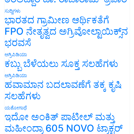
ಸುದ್ದಿಗಳು
ಭಾರತದ ಗ್ರಾಮೀಣ ಆರ್ಥಿಕತೆಗೆ
FPO ನೇತೃತ್ವದ ಅಗ್ರಿವೋಲ್ಟಾಯಿಕ್ಸ್‌ನ
ಭರವಸೆ
ಅಗ್ರಿಪಿಡಿಯಾ
ಕಬ್ಬು ಬೆಳೆಯಲು ಸೂಕ್ತ ಸಲಹೆಗಳು
ಅಗ್ರಿಪಿಡಿಯಾ
ಹವಾಮಾನ ಬದಲಾವಣೆಗೆ ತಕ್ಕ ಕೃಷಿ
ಸಲಹೆಗಳು
ಯಶೋಗಾಥೆ
ಇದೋ ಅಂಕಿತ್ ಪಾಟೀಲ್ ಮತ್ತು
ಮಹೀಂದ್ರಾ 605 NOVO ಟ್ರಾಕ್ಟರ್