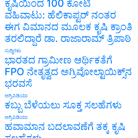
ಕೃಷಿಯಿಂದ 100 ಕೋಟಿ
ವಹಿವಾಟು: ಹೆಲಿಕಾಪ್ಟರ್ ನಂತರ
ಈಗ ವಿಮಾನದ ಮೂಲಕ ಕೃಷಿ ಕ್ರಾಂತಿ
ತರಲಿದ್ದಾರೆ ಡಾ. ರಾಜಾರಾಮ್ ತ್ರಿಪಾಠಿ
ಸುದ್ದಿಗಳು
ಭಾರತದ ಗ್ರಾಮೀಣ ಆರ್ಥಿಕತೆಗೆ
FPO ನೇತೃತ್ವದ ಅಗ್ರಿವೋಲ್ಟಾಯಿಕ್ಸ್‌ನ
ಭರವಸೆ
ಅಗ್ರಿಪಿಡಿಯಾ
ಕಬ್ಬು ಬೆಳೆಯಲು ಸೂಕ್ತ ಸಲಹೆಗಳು
ಅಗ್ರಿಪಿಡಿಯಾ
ಹವಾಮಾನ ಬದಲಾವಣೆಗೆ ತಕ್ಕ ಕೃಷಿ