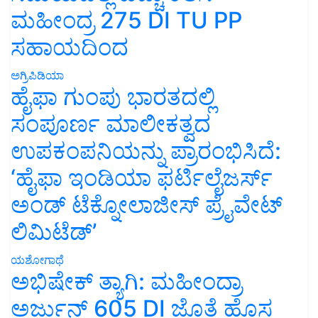
ಮಹೀಂದ್ರ 275 DI TU PP
ಸಹಾಯದಿಂದ
ಅಗ್ರಿಪಿಡಿಯಾ
ಹೈಫಾ ಗುಂಪು ಭಾರತದಲ್ಲಿ
ಸಂಪೂರ್ಣ ಮಾಲೀಕತ್ವದ
ಉಪಕಂಪನಿಯನ್ನು ಪ್ರಾರಂಭಿಸಿದೆ:
‘ಹೈಫಾ ಇಂಡಿಯಾ ಫರ್ಟಿಲೈಜರ್ಸ್
ಅಂಡ್ ಟೆಕ್ನೋಲಾಜೀಸ್ ಪ್ರೈವೇಟ್
ಲಿಮಿಟೆಡ್’
ಯಶೋಗಾಥೆ
ಅಭಿಷೇಕ್ ತ್ಯಾಗಿ: ಮಹೀಂದ್ರಾ
ಅರ್ಜುನ್ 605 DI ಜೊತೆ ಹೊಸ