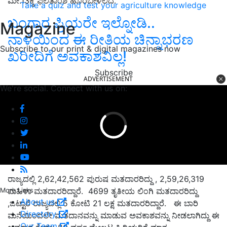
ಮೇ.13ಕ್ಕೆ ಫಲಿತಾಂಶ ಹೊರಬೀಳಲಿದೆ.
Take a quiz and test your agriculture knowledge
ಬಂಗಾರ ಪ್ರಿಯರೇ ಇಲ್ನೋಡಿ..
Magazine
ನಾಳೆಯಿಂದ ಈ ರೀತಿಯ ಚಿನ್ನಾಭರಣ
Subscribe to our print & digital magazines now
ಖರೀದಿಗೆ ಅವಕಾಶವಿಲ್ಲ!
Subscribe
ADVERTISEMENT
We're social. Connect with us on:
ರಾಜ್ಯದಲ್ಲಿ 2,62,42,562 ಪುರುಷ ಮತದಾರರಿದ್ದು , 2,59,26,319
ಮಹಿಳಾ ಮತದಾರರಿದ್ದಾರೆ. 4699 ತೃತೀಯ ಲಿಂಗಿ ಮತದಾರರಿದ್ದು
More Links
About us
,ಒಟ್ಟಾರೆ ರಾಜ್ಯದಲ್ಲಿ 5 ಕೋಟಿ 21 ಲಕ್ಷ ಮತದಾರರಿದ್ದಾರೆ. ಈ ಬಾರಿ
Directory
ಮನೆಯಿಂದಲೇ ಮತದಾನವನ್ನು ಮಾಡುವ ಅವಕಾಶವನ್ನು ನೀಡಲಾಗಿದ್ದು ಈ
Our Team