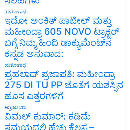
ಸಲಹೆಗಳು
ಯಶೋಗಾಥೆ
ಇದೋ ಅಂಕಿತ್ ಪಾಟೀಲ್ ಮತ್ತು
ಮಹೀಂದ್ರಾ 605 NOVO ಟ್ರಾಕ್ಟರ್
ಬಗ್ಗೆ ನಿಮ್ಮ ಹಿಂದಿ ಡಾಕ್ಯುಮೆಂಟ್‌ನ
ಕನ್ನಡ ಅನುವಾದ:
ಯಶೋಗಾಥೆ
ಪ್ರಹಲಾದ್ ಪ್ರಜಾಪತಿ: ಮಹೀಂದ್ರಾ
275 DI TU PP ಜೊತೆಗೆ ಯಶಸ್ಸಿನ
ಹೊಸ ಎತ್ತರಗಳಿಗೆ
ಅಗ್ರಿಪಿಡಿಯಾ
ವಿಮಲ್ ಕುಮಾರ್: ಕಡಿಮೆ
ಸಮಯದಲ್ಲಿ ಹೆಚ್ಚು ಕೆಲಸ –