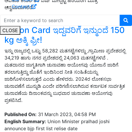
ಅವಕಾಶ ಕೇವಲ 80 ವರ್ಷ ಮೇಲ್ಪಟ್ಟ ಹಿರಿಯರಿಗೆ ಮಾತ್ರ
Contact
ಅನ್ವಯವಾಗಲಿದೆ.
ಸರ್ಕಾರದಿಂದ ಬಹುದೊಡ್ಡ ಘೋಷಣೆ:
Ration Card ಇದ್ದವರಿಗೆ ಇನ್ಮುಂದೆ 150
CLOSE
kg ಅಕ್ಕಿ ಫ್ರೀ!
ಇನ್ನು ರಾಜ್ಯದಲ್ಲಿ ಒಟ್ಟು 58,282 ಮತಗಟ್ಟೆಗಳಿದ್ದು ,ಗ್ರಾಮೀಣ ಪ್ರದೇಶದಲ್ಲಿ
34,219 ಹಾಗು ನಗರ ಪ್ರದೇಶದಲ್ಲಿ 24,063 ಮತಗಟ್ಟೆಗಳಿವೆ .
ಮತದಾನದ ಜಾಗೃತಿಗಾಗಿ ಚುನಾವಣಾ ಆಯೋಗವು ಯೋಜನೆ ಜಾರಿಗೆ
ತರಲಾಗುತ್ತಿದ್ದು ಜೊತೆಗೆ ಇಂದಿನಿಂದ ನೀತಿ ಸಂಹಿತೆಯನ್ನು
ಜಾರಿಗೊಳಿಸಲಾಗುತ್ತದೆ ಎಂದು ಹೇಳಿದರು. 2024ರ ಲೋಕಸಭಾ
ಚುನಾವಣೆಗೆ ಮುನ್ನುಡಿ ಎಂದೇ ಪರಿಗಣಿಸಲಾಗಿರುವ ಕರ್ನಾಟಕ ಸಾರ್ವತ್ರಿಕ
ಚುನಾವಣೆಯ ದಿನಾಂಕವನ್ನು ಬುಧವಾರ ಚುನಾವಣಾ ಆಯೋಗವು
ಪ್ರಕಟಿಸಿದೆ.
Published On:
31 March 2023, 04:58 PM
English Summary:
Union Minister pralhad joshi
announce bjp first list relise date