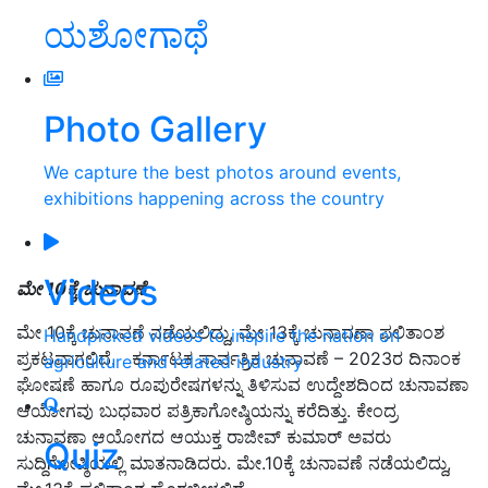
ಯಶೋಗಾಥೆ
Photo Gallery
We capture the best photos around events,
exhibitions happening across the country
Videos
ಮೇ
10
ಕ್ಕೆ
ಚುನಾವಣೆ
ಮೇ 10ಕ್ಕೆ ಚುನಾವಣೆ ನಡೆಯಲಿದ್ದು, ಮೇ 13ಕ್ಕೆ ಚುನಾವಣಾ ಫಲಿತಾಂಶ
Handpicked videos to inspire the nation on
ಪ್ರಕಟವಾಗಲಿದೆ. ಕರ್ನಾಟಕ ಸಾರ್ವತ್ರಿಕ ಚುನಾವಣೆ – 2023ರ ದಿನಾಂಕ
agriculture and related industry
ಘೋಷಣೆ ಹಾಗೂ ರೂಪುರೇಷಗಳನ್ನು ತಿಳಿಸುವ ಉದ್ದೇಶದಿಂದ ಚುನಾವಣಾ
ಆಯೋಗವು ಬುಧವಾರ ಪತ್ರಿಕಾಗೋಷ್ಠಿಯನ್ನು ಕರೆದಿತ್ತು. ಕೇಂದ್ರ
ಚುನಾವಣಾ ಆಯೋಗದ ಆಯುಕ್ತ ರಾಜೀವ್ ಕುಮಾರ್ ಅವರು
Quiz
ಸುದ್ದಿಗೋಷ್ಠಿಯಲ್ಲಿ ಮಾತನಾಡಿದರು. ಮೇ.10ಕ್ಕೆ ಚುನಾವಣೆ ನಡೆಯಲಿದ್ದು,