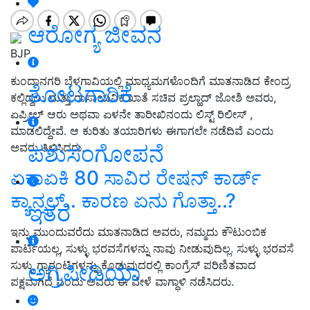
ಆರೋಗ್ಯ ಜೀವನ
BJP
ಕುಂದಾನಗರಿ ಬೆಳಗಾವಿಯಲ್ಲಿ ಮಾಧ್ಯಮಗಳೊಂದಿಗೆ ಮಾತನಾಡಿದ ಕೇಂದ್ರ
ತೋಟಗಾರಿಕೆ
ಕಲ್ಲಿದ್ದಲು ಮತ್ತು ರಾಸಾಯನಿಕ ಖಾತೆ ಸಚಿವ ಪ್ರಲ್ಹಾದ್‌ ಜೋಶಿ ಅವರು,
ಏಪ್ರೀಲ್‌ ಆರು ಅಥವಾ ಏಳನೇ ತಾರೀಖಿನಂದು ಲಿಸ್ಟ್‌ ರಿಲೀಸ್‌
,
ಮಾಡಲಿದ್ದೇವೆ
.
ಆ ಕುರಿತು ತಯಾರಿಗಳು ಈಗಾಗಲೇ ನಡೆದಿವೆ ಎಂದು
ಪಶುಸಂಗೋಪನೆ
ಅವರು ತಿಳಿಸಿದರು
.
ಏಕಾಏಕಿ 80 ಸಾವಿರ ರೇಷನ್‌ ಕಾರ್ಡ್‌
ಕ್ಯಾನ್ಸಲ್‌.. ಕಾರಣ ಏನು ಗೊತ್ತಾ..?
ಇತರೆ
ಇನ್ನು ಮುಂದುವರೆದು ಮಾತನಾಡಿದ ಅವರು,
ನಮ್ಮದು ಕೌಟುಂಬಿಕ
ಪಾರ್ಟಿಯಲ್ಲ
,
ಸುಳ್ಳು ಭರವಸೆಗಳನ್ನು ನಾವು ನೀಡುವುದಿಲ್ಲ
.
ಸುಳ್ಳು ಭರವಸೆ
ಸುಳ್ಳು ಗ್ಯಾರಂಟಿಗಳನ್ನು ಕೊಡುವುದರಲ್ಲಿ ಕಾಂಗ್ರೆಸ್‌ ಪರಿಣಿತವಾದ
ಅಗ್ರಿಪೀಡಿಯಾ
ಪಕ್ಷವಾಗಿದೆ ಎಂದು ಅವರು ಈ ವೇಳೆ ವಾಗ್ಧಾಳಿ ನಡೆಸಿದರು
.