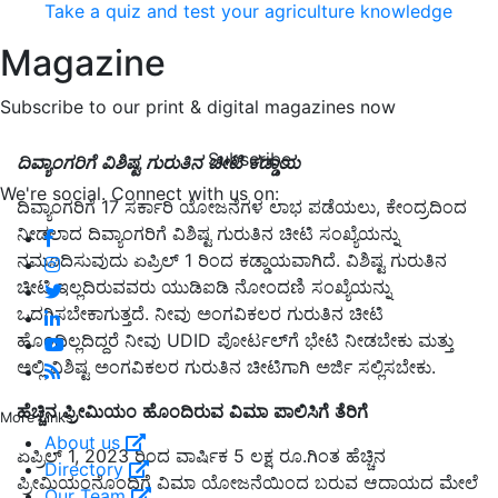
Take a quiz and test your agriculture knowledge
Magazine
Subscribe to our print & digital magazines now
Subscribe
ದಿವ್ಯಾಂಗರಿಗೆ
ವಿಶಿಷ್ಟ
ಗುರುತಿನ
ಚೀಟಿ
ಕಡ್ಡಾಯ
We're social. Connect with us on:
ದಿವ್ಯಾಂಗರಿಗೆ 17 ಸರ್ಕಾರಿ ಯೋಜನೆಗಳ ಲಾಭ ಪಡೆಯಲು, ಕೇಂದ್ರದಿಂದ
ನೀಡಲಾದ ದಿವ್ಯಾಂಗರಿಗೆ ವಿಶಿಷ್ಟ ಗುರುತಿನ ಚೀಟಿ ಸಂಖ್ಯೆಯನ್ನು
ನಮೂದಿಸುವುದು ಏಪ್ರಿಲ್ 1 ರಿಂದ ಕಡ್ಡಾಯವಾಗಿದೆ. ವಿಶಿಷ್ಟ ಗುರುತಿನ
ಚೀಟಿ ಇಲ್ಲದಿರುವವರು ಯುಡಿಐಡಿ ನೋಂದಣಿ ಸಂಖ್ಯೆಯನ್ನು
ಒದಗಿಸಬೇಕಾಗುತ್ತದೆ. ನೀವು ಅಂಗವಿಕಲರ ಗುರುತಿನ ಚೀಟಿ
ಹೊಂದಿಲ್ಲದಿದ್ದರೆ ನೀವು UDID ಪೋರ್ಟಲ್‌ಗೆ ಭೇಟಿ ನೀಡಬೇಕು ಮತ್ತು
ಅಲ್ಲಿ ವಿಶಿಷ್ಟ ಅಂಗವಿಕಲರ ಗುರುತಿನ ಚೀಟಿಗಾಗಿ ಅರ್ಜಿ ಸಲ್ಲಿಸಬೇಕು.
ಹೆಚ್ಚಿನ
ಪ್ರೀಮಿಯಂ
ಹೊಂದಿರುವ
ವಿಮಾ
ಪಾಲಿಸಿಗೆ
ತೆರಿಗೆ
More Links
About us
ಏಪ್ರಿಲ್ 1, 2023 ರಿಂದ ವಾರ್ಷಿಕ 5 ಲಕ್ಷ ರೂ.ಗಿಂತ ಹೆಚ್ಚಿನ
Directory
ಪ್ರೀಮಿಯಂನೊಂದಿಗೆ ವಿಮಾ ಯೋಜನೆಯಿಂದ ಬರುವ ಆದಾಯದ ಮೇಲೆ
Our Team