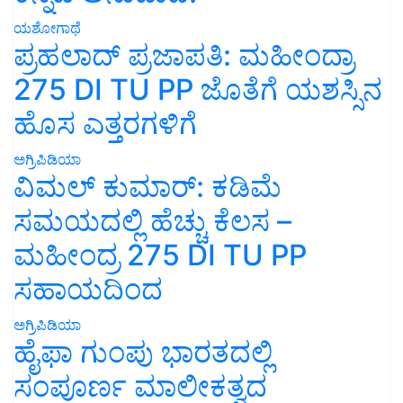
ಯಶೋಗಾಥೆ
ಪ್ರಹಲಾದ್ ಪ್ರಜಾಪತಿ: ಮಹೀಂದ್ರಾ
275 DI TU PP ಜೊತೆಗೆ ಯಶಸ್ಸಿನ
ಹೊಸ ಎತ್ತರಗಳಿಗೆ
ಅಗ್ರಿಪಿಡಿಯಾ
ವಿಮಲ್ ಕುಮಾರ್: ಕಡಿಮೆ
ಸಮಯದಲ್ಲಿ ಹೆಚ್ಚು ಕೆಲಸ –
ಮಹೀಂದ್ರ 275 DI TU PP
ಸಹಾಯದಿಂದ
ಅಗ್ರಿಪಿಡಿಯಾ
ಹೈಫಾ ಗುಂಪು ಭಾರತದಲ್ಲಿ
ಸಂಪೂರ್ಣ ಮಾಲೀಕತ್ವದ