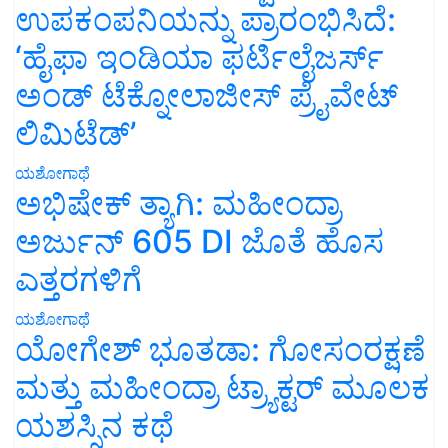
ಉಪಕಂಪನಿಯನ್ನು ಪ್ರಾರಂಭಿಸಿದೆ:
‘ಹೈಫಾ ಇಂಡಿಯಾ ಫರ್ಟಿಲೈಜರ್ಸ್
ಅಂಡ್ ಟೆಕ್ನೋಲಾಜೀಸ್ ಪ್ರೈವೇಟ್
ಲಿಮಿಟೆಡ್’
ಯಶೋಗಾಥೆ
ಅಭಿಷೇಕ್ ತ್ಯಾಗಿ: ಮಹೀಂದ್ರಾ
ಅರ್ಜುನ್ 605 DI ಜೊತೆ ಹೊಸ
ಎತ್ತರಗಳಿಗೆ
ಯಶೋಗಾಥೆ
ಯೋಗೇಶ್ ಭೂತಡಾ: ಗೋಸಂರಕ್ಷಣೆ
ಮತ್ತು ಮಹೀಂದ್ರಾ ಟ್ರ್ಯಾಕ್ಟರ್ ಮೂಲಕ
ಯಶಸ್ಸಿನ ಕಥೆ