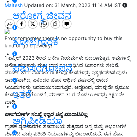
Maltesh
Updated on: 31 March, 2023 11:14 AM IST
ಆರೋಗ್ಯ ಜೀವನ
From tomorrow there is no opportunity to buy this
ತೋಟಗಾರಿಕೆ
kind of gold jewelry!
1 ಏಪ್ರಿಲ್ 2023 ರಿಂದ ಅನೇಕ ನಿಯಮಗಳು ಬದಲಾಗುತ್ತವೆ. ಇವುಗಳಲ್ಲಿ
ಪಶುಸಂಗೋಪನೆ
ಅನೇಕ ಹಣಕಾಸು ಮತ್ತು ಲಾಭ ಸಂಬಂಧಿಸಿದ ವಿಚಾರಗಳು ಸೇರಿವೆ.
ಮಾರ್ಚ್ 31 ರ ಮೊದಲು ಈ ಕೆಲವು ಕೆಲಸಗಳನ್ನು ಇತ್ಯರ್ಥಪಡಿಸುವುದು
ಅವಶ್ಯಕವಾಗಿದೆ, ಏಕೆಂದರೆ ಹೊಸ ಆರ್ಥಿಕ ವರ್ಷದಲ್ಲಿ ಅನೇಕ
ನಿಯಮಗಳನ್ನು ಬದಲಾಯಿಸಲಾಗುತ್ತದೆ. ಆದ್ದರಿಂದ, ಯಾವುದೇ ಪ್ರಮುಖ
ಇತರೆ
ಕೆಲಸವು ಸ್ಥಗಿತಗೊಂಡರೆ, ಮಾರ್ಚ್ 31 ರ ಮೊದಲು ಅದನ್ನು ತಕ್ಷಣವೇ
ಮಾಡಿ.
ಹಾಲ್‌ಮಾರ್ಕ್
ಸಂಖ್ಯೆ
ಇಲ್ಲದೆ
ಚಿನ್ನ
ಮಾರಾಟವಿಲ್ಲ
ಅಗ್ರಿಪೀಡಿಯಾ
ಗ್ರಾಹಕ ವ್ಯವಹಾರಗಳ ಸಚಿವಾಲಯ ಶುಕ್ರವಾರ ಚಿನ್ನ ಮತ್ತು ಆಭರಣಗಳ
ಮಾರಾಟ ಮತ್ತು ಖರೀದಿ ನಿಯಮಗಳನ್ನು ಬದಲಾಯಿಸಿದೆ. ಈಗ ಹೊಸ