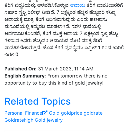
ತೆರಿಗೆ ಪದ್ಧತಿಯನ್ನು ಅಳವಡಿಸಿಕೊಳ್ಳುವ
ಆದಾಯ
ತೆರಿಗೆ ಪಾವತಿದಾರರಿಗೆ
ಸರ್ಕಾರ ಸ್ವಲ್ಪ ರಿಲೀಫ್ ನೀಡಿದೆ. 7 ಲಕ್ಷಕ್ಕಿಂತ ಹೆಚ್ಚಿನ ಹೆಚ್ಚುವರಿ ಕನಿಷ್ಠ
ಆದಾಯಕ್ಕೆ ಮಾತ್ರ ತೆರಿಗೆ ವಿಧಿಸಲಾಗುವುದು ಎಂದು ಹಣಕಾಸು
ಮಸೂದೆಯಲ್ಲಿ ತಿದ್ದುಪಡಿ ಮಾಡಲಾಗಿದೆ. ಸರಳ ಭಾಷೆಯಲ್ಲಿ
ಅರ್ಥಮಾಡಿಕೊಂಡರೆ, ತೆರಿಗೆ ಮುಕ್ತ ಆದಾಯ 7 ಲಕ್ಷಕ್ಕಿಂತ ಸ್ವಲ್ಪ ಹೆಚ್ಚು
ಗಳಿಸುವ ಜನರು ಹೆಚ್ಚುವರಿ ಆದಾಯದ ಮೇಲೆ ಮಾತ್ರ ತೆರಿಗೆ
ಪಾವತಿಸಬೇಕಾಗುತ್ತದೆ. ಹೊಸ ತೆರಿಗೆ ವ್ಯವಸ್ಥೆಯು ಏಪ್ರಿಲ್ 1 ರಿಂದ ಜಾರಿಗೆ
ಬರಲಿದೆ.
Published On:
31 March 2023, 11:14 AM
English Summary:
From tomorrow there is no
opportunity to buy this kind of gold jewelry!
Related Topics
Personal Finance
Gold
goldprice
goldrate
Goldratehigh
Gold jewelry