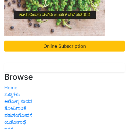
Online Subscription
Browse
Home
ಸುದ್ದಿಗಳು
ಆರೋಗ್ಯ ಜೀವನ
ತೋಟಗಾರಿಕೆ
ಪಶುಸಂಗೋಪನೆ
ಯಶೋಗಾಥೆ
ಇತರೆ