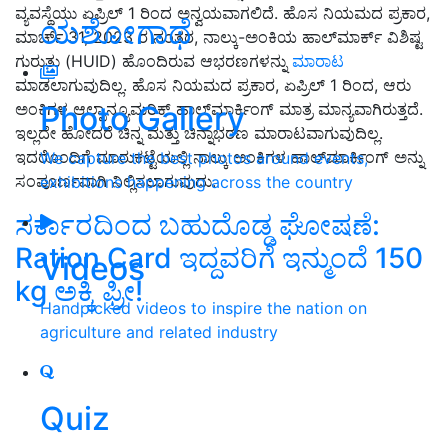
ವ್ಯವಸ್ಥೆಯು ಏಪ್ರಿಲ್ 1 ರಿಂದ ಅನ್ವಯವಾಗಲಿದೆ. ಹೊಸ ನಿಯಮದ ಪ್ರಕಾರ,
ಯಶೋಗಾಥೆ
ಮಾರ್ಚ್ 31, 2023 ರ ನಂತರ, ನಾಲ್ಕು-ಅಂಕಿಯ ಹಾಲ್‌ಮಾರ್ಕ್ ವಿಶಿಷ್ಟ
ಗುರುತು (HUID) ಹೊಂದಿರುವ ಆಭರಣಗಳನ್ನು
ಮಾರಾಟ
ಮಾಡಲಾಗುವುದಿಲ್ಲ. ಹೊಸ ನಿಯಮದ ಪ್ರಕಾರ, ಏಪ್ರಿಲ್ 1 ರಿಂದ, ಆರು
Photo Gallery
ಅಂಕಿಗಳ ಆಲ್ಫಾನ್ಯೂಮರಿಕ್ ಹಾಲ್‌ಮಾರ್ಕಿಂಗ್ ಮಾತ್ರ ಮಾನ್ಯವಾಗಿರುತ್ತದೆ.
ಇಲ್ಲದೇ ಹೋದರೆ ಚಿನ್ನ ಮತ್ತು ಚಿನ್ನಾಭರಣ ಮಾರಾಟವಾಗುವುದಿಲ್ಲ.
ಇದರೊಂದಿಗೆ ಮಾರುಕಟ್ಟೆಯಲ್ಲಿ ನಾಲ್ಕು ಅಂಕಿಗಳ ಹಾಲ್‌ಮಾರ್ಕಿಂಗ್ ಅನ್ನು
We capture the best photos around events,
ಸಂಪೂರ್ಣವಾಗಿ ನಿಲ್ಲಿಸಲಾಗುವುದು.
exhibitions happening across the country
ಸರ್ಕಾರದಿಂದ ಬಹುದೊಡ್ಡ ಘೋಷಣೆ:
Ration Card ಇದ್ದವರಿಗೆ ಇನ್ಮುಂದೆ 150
Videos
kg ಅಕ್ಕಿ ಫ್ರೀ!
Handpicked videos to inspire the nation on
agriculture and related industry
Quiz