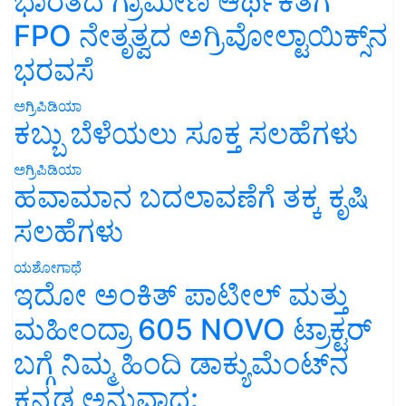
ಭಾರತದ ಗ್ರಾಮೀಣ ಆರ್ಥಿಕತೆಗೆ
FPO ನೇತೃತ್ವದ ಅಗ್ರಿವೋಲ್ಟಾಯಿಕ್ಸ್‌ನ
ಭರವಸೆ
ಅಗ್ರಿಪಿಡಿಯಾ
ಕಬ್ಬು ಬೆಳೆಯಲು ಸೂಕ್ತ ಸಲಹೆಗಳು
ಅಗ್ರಿಪಿಡಿಯಾ
ಹವಾಮಾನ ಬದಲಾವಣೆಗೆ ತಕ್ಕ ಕೃಷಿ
ಸಲಹೆಗಳು
ಯಶೋಗಾಥೆ
ಇದೋ ಅಂಕಿತ್ ಪಾಟೀಲ್ ಮತ್ತು
ಮಹೀಂದ್ರಾ 605 NOVO ಟ್ರಾಕ್ಟರ್
ಬಗ್ಗೆ ನಿಮ್ಮ ಹಿಂದಿ ಡಾಕ್ಯುಮೆಂಟ್‌ನ
ಕನ್ನಡ ಅನುವಾದ: