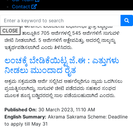
Contact
ಅಕ್ರಮ ಸಕ್ರಮ ಸಮಿತಿ ಅಧ್ಯಕ್ಷರಾದ ನಾಗೇಶ್ ಕುಂದಲ್ಪಾಡಿ ಅವರು
ಮಾತನಾಡಿ ಈಗಾಗಲೇ ವಿರಾಜಪೇಟೆ ವಿಧಾನಸಭಾ ಕ್ಷೇತ್ರ ವ್ಯಾಪ್ತಿಯ
CLOSE
ಮಡಿಕೇರಿ ತಾಲ್ಲೂಕಿನ 705 ಅರ್ಜಿಗಳಲ್ಲಿ 545 ಅರ್ಜಿಗಳಿಗೆ ಸಾಗುವಳಿ
ಚೀಟಿ ನೀಡಲಾಗಿದೆ. 5 ಅರ್ಜಿಗಳಿಗೆ ಆಕ್ಷೇಪವಿತ್ತು,
ಅದರಲ್ಲಿ ನಾಲ್ಕನ್ನು
ಇತ್ಯರ್ಥಪಡಿಸಲಾಗಿದೆ ಎಂದು ತಿಳಿಸಿದರು.
ಲಂಚಕ್ಕೆ ಬೇಡಿಕೆಯಿಟ್ಟ ಜೆ.ಈ : ಎತ್ತುಗಳು
ನೀಡಲು ಮುಂದಾದ ರೈತ
ಅಕ್ರಮ ಸಕ್ರಮದಡಿ ಅರ್ಜಿ ಸಲ್ಲಿಸಿದ ಅರ್ಹರೆಲ್ಲರಿಗೂ ನ್ಯಾಯ ಒದಗಿಸಲು
ಪ್ರಯತ್ನಿಸಲಾಗಿದ್ದು,
ಸಾಗುವಳಿ ಚೀಟಿ ಪಡೆದವರು ಸಹಕಾರ ಸಂಘದ
ಮೂಲಕ ಶೂನ್ಯ ಬಡ್ಡಿದರದಲ್ಲಿ ಸಾಲ ಪಡೆಯಬಹುದಾಗಿದೆ ಎಂದರು.
Published On:
30 March 2023, 11:10 AM
English Summary:
Akrama Sakrama Scheme: Deadline
to apply till May 31