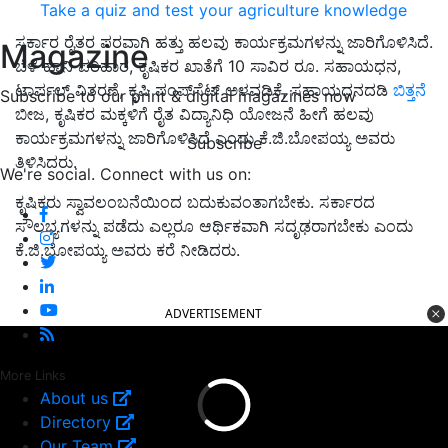
Take a quiz and test your agriculture knowledge
ಸರ್ಕಾರ ರೈತರ ಪರವಾಗಿ ಹತ್ತು ಹಲವು ಕಾರ್ಯಕ್ರಮಗಳನ್ನು ಜಾರಿಗೊಳಿಸಿದೆ.
Magazine
ಬೆಳೆ ಹಾನಿ ಪರಿಹಾರ,
ಕೃಷಿಕರ ಖಾತೆಗೆ 10 ಸಾವಿರ ರೂ. ಸಹಾಯಧನ
,
ಟಾರ್ಪಲ್ ವಿತರಣೆ
,
ಕೃಷಿ ಪಂಪ್‍ಸೆಟ್ ಅಳವಡಿಕೆ
,
ಸಹಾಯಧನದಡಿ
ಬಿತ್ತನೆ
Subscribe to our print & digital magazines now
ಬೀಜ
,
ಕೃಷಿಕರ ಮಕ್ಕಳಿಗೆ ರೈತ ವಿದ್ಯಾನಿಧಿ ಯೋಜನೆ ಹೀಗೆ ಹಲವು
ಕಾರ್ಯಕ್ರಮಗಳನ್ನು ಜಾರಿಗೊಳಿಸಿದೆ ಎಂದು ಕೆ.ಜಿ.ಬೋಪಯ್ಯ ಅವರು
Subscribe
ತಿಳಿಸಿದರು.
We're social. Connect with us on:
ಕೃಷಿಕರು ಸ್ವಾವಲಂಬನೆಯಿಂದ ಬದುಕುವಂತಾಗಬೇಕು. ಸರ್ಕಾರದ
ಸೌಲಭ್ಯಗಳನ್ನು ಪಡೆದು ಎಲ್ಲರೂ ಆರ್ಥಿಕವಾಗಿ ಸದೃಢರಾಗಬೇಕು ಎಂದು
ಕೆ.ಜಿ.ಬೋಪಯ್ಯ ಅವರು ಕರೆ ನೀಡಿದರು.
ADVERTISEMENT
More Links
About us
Directory
Our Team