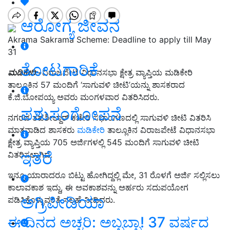
ಆರೋಗ್ಯ ಜೀವನ
Akrama Sakrama Scheme: Deadline to apply till May
31
ತೋಟಗಾರಿಕೆ
ಮಡಿಕೇರಿ:-
ವಿರಾಜಪೇಟೆ ವಿಧಾನಸಭಾ ಕ್ಷೇತ್ರ ವ್ಯಾಪ್ತಿಯ ಮಡಿಕೇರಿ
ತಾಲ್ಲೂಕಿನ 57 ಮಂದಿಗೆ ‘ಸಾಗುವಳಿ ಚೀಟಿ’ಯನ್ನು ಶಾಸಕರಾದ
ಕೆ.ಜಿ.ಬೋಪಯ್ಯ ಅವರು ಮಂಗಳವಾರ ವಿತರಿಸಿದರು.
ಪಶುಸಂಗೋಪನೆ
ನಗರದ ತಹಶೀಲ್ದಾರ್ ಕಚೇರಿ ಸಭಾಂಗಣದಲ್ಲಿ ಸಾಗುವಳಿ ಚೀಟಿ ವಿತರಿಸಿ
ಮಾತನಾಡಿದ ಶಾಸಕರು
ಮಡಿಕೇರಿ
ತಾಲ್ಲೂಕಿನ ವಿರಾಜಪೇಟೆ ವಿಧಾನಸಭಾ
ಕ್ಷೇತ್ರ ವ್ಯಾಪ್ತಿಯ 705 ಅರ್ಜಿಗಳಲ್ಲಿ 545 ಮಂದಿಗೆ ಸಾಗುವಳಿ ಚೀಟಿ
ಇತರೆ
ವಿತರಿಸಲಾಗಿದೆ.
ಇನ್ನೂ ಯಾರಾದರೂ ಬಿಟ್ಟು ಹೋಗಿದ್ದಲ್ಲಿ ಮೇ,
31 ರೊಳಗೆ ಅರ್ಜಿ ಸಲ್ಲಿಸಲು
ಕಾಲಾವಕಾಶ ಇದ್ದು
,
ಈ ಅವಕಾಶವನ್ನು ಅರ್ಹರು ಸದುಪಯೋಗ
ಅಗ್ರಿಪೀಡಿಯಾ
ಪಡಿಸಿಕೊಳ್ಳುವಂತೆ ಸಲಹೆ ನೀಡಿದರು.
ಈ ದಿನದ ಅಚ್ಚರಿ: ಅಬ್ಬಬ್ಬಾ! 37 ವರ್ಷದ