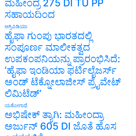
ಮಹೀಂದ್ರ 275 DI TU PP
ಸಹಾಯದಿಂದ
ಅಗ್ರಿಪಿಡಿಯಾ
ಹೈಫಾ ಗುಂಪು ಭಾರತದಲ್ಲಿ
ಸಂಪೂರ್ಣ ಮಾಲೀಕತ್ವದ
ಉಪಕಂಪನಿಯನ್ನು ಪ್ರಾರಂಭಿಸಿದೆ:
‘ಹೈಫಾ ಇಂಡಿಯಾ ಫರ್ಟಿಲೈಜರ್ಸ್
ಅಂಡ್ ಟೆಕ್ನೋಲಾಜೀಸ್ ಪ್ರೈವೇಟ್
ಲಿಮಿಟೆಡ್’
ಯಶೋಗಾಥೆ
ಅಭಿಷೇಕ್ ತ್ಯಾಗಿ: ಮಹೀಂದ್ರಾ
ಅರ್ಜುನ್ 605 DI ಜೊತೆ ಹೊಸ