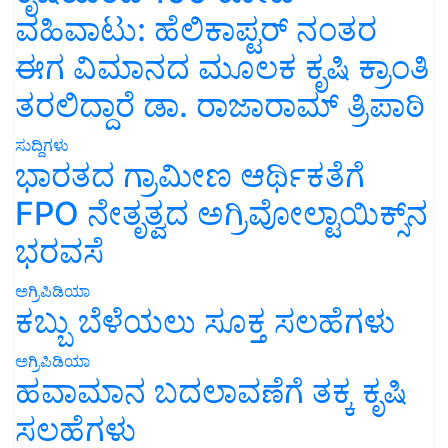
ವಹಿವಾಟು: ಹೆಲಿಕಾಪ್ಟರ್ ನಂತರ
ಈಗ ವಿಮಾನದ ಮೂಲಕ ಕೃಷಿ ಕ್ರಾಂತಿ
ತರಲಿದ್ದಾರೆ ಡಾ. ರಾಜಾರಾಮ್ ತ್ರಿಪಾಠಿ
ಸುದ್ದಿಗಳು
ಭಾರತದ ಗ್ರಾಮೀಣ ಆರ್ಥಿಕತೆಗೆ
FPO ನೇತೃತ್ವದ ಅಗ್ರಿವೋಲ್ಟಾಯಿಕ್ಸ್‌ನ
ಭರವಸೆ
ಅಗ್ರಿಪಿಡಿಯಾ
ಕಬ್ಬು ಬೆಳೆಯಲು ಸೂಕ್ತ ಸಲಹೆಗಳು
ಅಗ್ರಿಪಿಡಿಯಾ
ಹವಾಮಾನ ಬದಲಾವಣೆಗೆ ತಕ್ಕ ಕೃಷಿ
ಸಲಹೆಗಳು