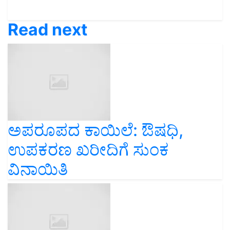
Read next
ಅಪರೂಪದ ಕಾಯಿಲೆ: ಔಷಧಿ,
ಉಪಕರಣ ಖರೀದಿಗೆ ಸುಂಕ
ವಿನಾಯಿತಿ