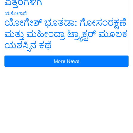
ಎತ್ತರಗಳಿಗೆ
ಯಶೋಗಾಥೆ
ಯೋಗೇಶ್ ಭೂತಡಾ: ಗೋಸಂರಕ್ಷಣೆ
ಮತ್ತು ಮಹೀಂದ್ರಾ ಟ್ರ್ಯಾಕ್ಟರ್ ಮೂಲಕ
ಯಶಸ್ಸಿನ ಕಥೆ
More News