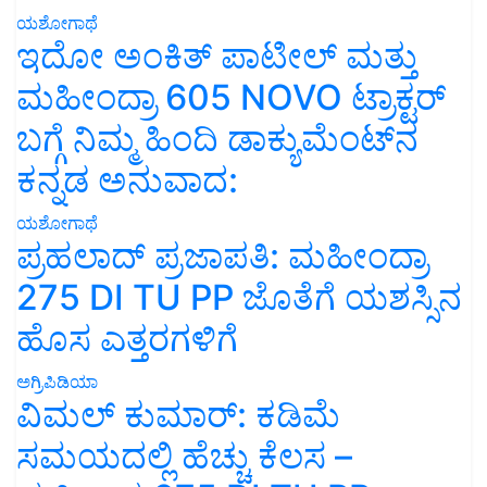
ಯಶೋಗಾಥೆ
ಇದೋ ಅಂಕಿತ್ ಪಾಟೀಲ್ ಮತ್ತು
ಮಹೀಂದ್ರಾ 605 NOVO ಟ್ರಾಕ್ಟರ್
ಬಗ್ಗೆ ನಿಮ್ಮ ಹಿಂದಿ ಡಾಕ್ಯುಮೆಂಟ್‌ನ
ಕನ್ನಡ ಅನುವಾದ:
ಯಶೋಗಾಥೆ
ಪ್ರಹಲಾದ್ ಪ್ರಜಾಪತಿ: ಮಹೀಂದ್ರಾ
275 DI TU PP ಜೊತೆಗೆ ಯಶಸ್ಸಿನ
ಹೊಸ ಎತ್ತರಗಳಿಗೆ
ಅಗ್ರಿಪಿಡಿಯಾ
ವಿಮಲ್ ಕುಮಾರ್: ಕಡಿಮೆ
ಸಮಯದಲ್ಲಿ ಹೆಚ್ಚು ಕೆಲಸ –