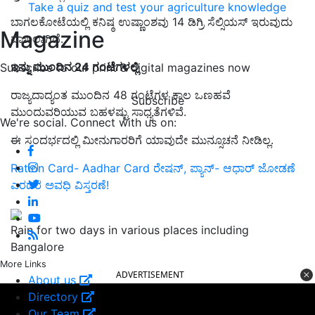
Take a quiz and test your agriculture knowledge
ಬಾಗಲಕೋಟೆಯಲ್ಲಿ ಕನಿಷ್ಠ ಉಷ್ಣಾಂಶವು 14 ಡಿಗ್ರಿ ಸೆಲ್ಸಿಯಸ್‌ ಇರುವುದು
Magazine
ದಾಖಲಾಗಿದೆ.
ಇನ್ನು ಮುಂದಿನ 24 ಗಂಟೆಗಳಲ್ಲಿ
Subscribe to our print & digital magazines now
ರಾಜ್ಯದಾದ್ಯಂತ ಮುಂದಿನ 48 ಗಂಟೆಗಳ ಕಾಲ ಒಣಹವೆ
Subscribe
ಮುಂದುವರಿಯುವ ಬಹಳಷ್ಟು ಸಾಧ್ಯತೆಗಳಿವೆ.
We're social. Connect with us on:
ಈ ಸಂದರ್ಭದಲ್ಲಿ ಮೀನುಗಾರರಿಗೆ ಯಾವುದೇ ಮುನ್ಸೂಚನೆ ನೀಡಿಲ್ಲ.
Ration Card- Aadhar Card ರೇಷನ್‌, ಪ್ಯಾನ್‌- ಆಧಾರ್‌ ಜೋಡಣೆ
ಎರಡರ ಅವಧಿ ವಿಸ್ತರಣೆ!
Rain for two days in various places including
Bangalore
More Links
ADVERTISEMENT
About us
Directory
Our Team