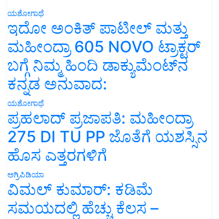
ಯಶೋಗಾಥೆ
ಇದೋ ಅಂಕಿತ್ ಪಾಟೀಲ್ ಮತ್ತು
ಮಹೀಂದ್ರಾ 605 NOVO ಟ್ರಾಕ್ಟರ್
ಬಗ್ಗೆ ನಿಮ್ಮ ಹಿಂದಿ ಡಾಕ್ಯುಮೆಂಟ್‌ನ
ಕನ್ನಡ ಅನುವಾದ:
ಯಶೋಗಾಥೆ
ಪ್ರಹಲಾದ್ ಪ್ರಜಾಪತಿ: ಮಹೀಂದ್ರಾ
275 DI TU PP ಜೊತೆಗೆ ಯಶಸ್ಸಿನ
ಹೊಸ ಎತ್ತರಗಳಿಗೆ
ಅಗ್ರಿಪಿಡಿಯಾ
ವಿಮಲ್ ಕುಮಾರ್: ಕಡಿಮೆ
ಸಮಯದಲ್ಲಿ ಹೆಚ್ಚು ಕೆಲಸ –