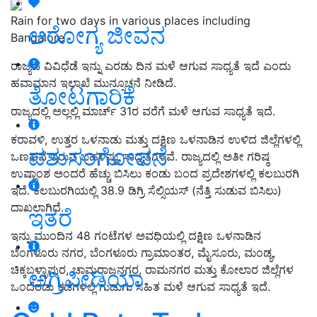
Rain for two days in various places including
ಆರೋಗ್ಯ ಜೀವನ
Bangalore
ರಾಜ್ಯದ ವಿವಿಧೆಡೆ ಇನ್ನು ಎರಡು ದಿನ ಮಳೆ ಆಗುವ ಸಾಧ್ಯತೆ ಇದೆ ಎಂದು
ಹವಾಮಾನ ಇಲಾಖೆ ಮುನ್ಸೂಚನೆ ನೀಡಿದೆ.
ತೋಟಗಾರಿಕೆ
ರಾಜ್ಯದಲ್ಲಿ ಅಲ್ಲಲ್ಲಿ ಮಾರ್ಚ್‌ 31ರ ವರೆಗೆ ಮಳೆ ಆಗುವ ಸಾಧ್ಯತೆ ಇದೆ.
ಕರಾವಳಿ, ಉತ್ತರ ಒಳನಾಡು ಮತ್ತು ದಕ್ಷಿಣ ಒಳನಾಡಿನ ಉಳಿದ ಜಿಲ್ಲೆಗಳಲ್ಲಿ
ಪಶುಸಂಗೋಪನೆ
ಒಣಹವೆ ಇರುವ ಬಹಳಷ್ಟು ಸಾಧ್ಯತೆಗಳಿವೆ. ರಾಜ್ಯದಲ್ಲಿ ಅತೀ ಗರಿಷ್ಠ
ಉಷ್ಣಾಂಶ ಅಂದರೆ ಹೆಚ್ಚು ಬಿಸಿಲು ಕಂಡು ಬಂದ ಪ್ರದೇಶಗಳಲ್ಲಿ ಕಲಬುರಗಿ
ಇದೆ. ಕಲಬುರಗಿಯಲ್ಲಿ 38.9 ಡಿಗ್ರಿ ಸೆಲ್ಸಿಯಸ್‌ (ನೆತ್ತಿ ಸುಡುವ ಬಿಸಿಲು)
ದಾಖಲಾಗಿದೆ.
ಇತರೆ
ಇನ್ನು ಮುಂದಿನ 48 ಗಂಟೆಗಳ ಅವಧಿಯಲ್ಲಿ ದಕ್ಷಿಣ ಒಳನಾಡಿನ
ಬೆಂಗಳೂರು ನಗರ, ಬೆಂಗಳೂರು ಗ್ರಾಮಾಂತರ, ಮೈಸೂರು, ಮಂಡ್ಯ,
ಚಿಕ್ಕಬಳ್ಳಾಪುರ, ಚಾಮರಾಜನಗರ, ರಾಮನಗರ ಮತ್ತು ಕೋಲಾರ ಜಿಲ್ಲೆಗಳ
ಅಗ್ರಿಪೀಡಿಯಾ
ಒಂದೆರಡು ಕಡೆಗಳಲ್ಲಿ ಗುಡುಗು ಸಹಿತ ಮಳೆ ಆಗುವ ಸಾಧ್ಯತೆ ಇದೆ.