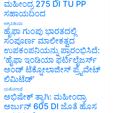
ಮಹೀಂದ್ರ 275 DI TU PP
ಸಹಾಯದಿಂದ
ಅಗ್ರಿಪಿಡಿಯಾ
ಹೈಫಾ ಗುಂಪು ಭಾರತದಲ್ಲಿ
ಸಂಪೂರ್ಣ ಮಾಲೀಕತ್ವದ
ಉಪಕಂಪನಿಯನ್ನು ಪ್ರಾರಂಭಿಸಿದೆ:
‘ಹೈಫಾ ಇಂಡಿಯಾ ಫರ್ಟಿಲೈಜರ್ಸ್
ಅಂಡ್ ಟೆಕ್ನೋಲಾಜೀಸ್ ಪ್ರೈವೇಟ್
ಲಿಮಿಟೆಡ್’
ಯಶೋಗಾಥೆ
ಅಭಿಷೇಕ್ ತ್ಯಾಗಿ: ಮಹೀಂದ್ರಾ
ಅರ್ಜುನ್ 605 DI ಜೊತೆ ಹೊಸ