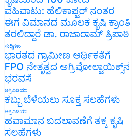
ವಹಿವಾಟು: ಹೆಲಿಕಾಪ್ಟರ್ ನಂತರ
ಈಗ ವಿಮಾನದ ಮೂಲಕ ಕೃಷಿ ಕ್ರಾಂತಿ
ತರಲಿದ್ದಾರೆ ಡಾ. ರಾಜಾರಾಮ್ ತ್ರಿಪಾಠಿ
ಸುದ್ದಿಗಳು
ಭಾರತದ ಗ್ರಾಮೀಣ ಆರ್ಥಿಕತೆಗೆ
FPO ನೇತೃತ್ವದ ಅಗ್ರಿವೋಲ್ಟಾಯಿಕ್ಸ್‌ನ
ಭರವಸೆ
ಅಗ್ರಿಪಿಡಿಯಾ
ಕಬ್ಬು ಬೆಳೆಯಲು ಸೂಕ್ತ ಸಲಹೆಗಳು
ಅಗ್ರಿಪಿಡಿಯಾ
ಹವಾಮಾನ ಬದಲಾವಣೆಗೆ ತಕ್ಕ ಕೃಷಿ
ಸಲಹೆಗಳು