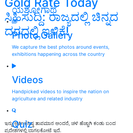
Gold Rate Today
ಯಶೋಗಾಥೆ
ಸಿಹಿಸುದ್ದಿ: ರಾಜ್ಯದಲ್ಲಿ ಚಿನ್ನದ
ದರದಲ್ಲಿ ಇಳಿಕೆ!
Photo Gallery
We capture the best photos around events,
exhibitions happening across the country
Videos
Handpicked videos to inspire the nation on
agriculture and related industry
Quiz
ಇನ್ನು ಅತೀ ಕನಿಷ್ಠ ತಾಪಮಾನ ಅಂದರೆ, ಚಳಿ ಹೆಚ್ಚಾಗಿ ಕಂಡು ಬಂದ
ಪ್ರದೇಶಗಳಲ್ಲಿ ಬಾಗಲಕೋಟೆ ಇದೆ.