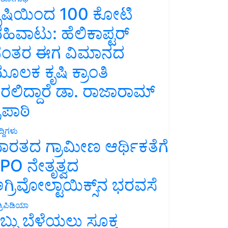
ೃಷಿಯಿಂದ 100 ಕೋಟಿ
ಹಿವಾಟು: ಹೆಲಿಕಾಪ್ಟರ್
ಂತರ ಈಗ ವಿಮಾನದ
ೂಲಕ ಕೃಷಿ ಕ್ರಾಂತಿ
ರಲಿದ್ದಾರೆ ಡಾ. ರಾಜಾರಾಮ್
್ರಿಪಾಠಿ
್ದಿಗಳು
ಾರತದ ಗ್ರಾಮೀಣ ಆರ್ಥಿಕತೆಗೆ
PO ನೇತೃತ್ವದ
ಗ್ರಿವೋಲ್ಟಾಯಿಕ್ಸ್‌ನ ಭರವಸೆ
್ರಿಪಿಡಿಯಾ
ಬ್ಬು ಬೆಳೆಯಲು ಸೂಕ್ತ