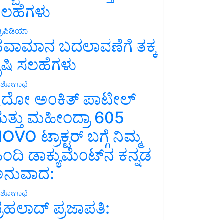
ಲಹೆಗಳು
್ರಿಪಿಡಿಯಾ
ವಾಮಾನ ಬದಲಾವಣೆಗೆ ತಕ್ಕ
ೃಷಿ ಸಲಹೆಗಳು
ಶೋಗಾಥೆ
ದೋ ಅಂಕಿತ್ ಪಾಟೀಲ್
ತ್ತು ಮಹೀಂದ್ರಾ 605
OVO ಟ್ರಾಕ್ಟರ್ ಬಗ್ಗೆ ನಿಮ್ಮ
ಿಂದಿ ಡಾಕ್ಯುಮೆಂಟ್‌ನ ಕನ್ನಡ
ನುವಾದ:
ಶೋಗಾಥೆ
್ರಹಲಾದ್ ಪ್ರಜಾಪತಿ: