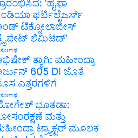
್ರಾರಂಭಿಸಿದೆ: ‘ಹೈಫಾ
ಂಡಿಯಾ ಫರ್ಟಿಲೈಜರ್ಸ್
ಂಡ್ ಟೆಕ್ನೋಲಾಜೀಸ್
್ರೈವೇಟ್ ಲಿಮಿಟೆಡ್’
ಶೋಗಾಥೆ
ಭಿಷೇಕ್ ತ್ಯಾಗಿ: ಮಹೀಂದ್ರಾ
ರ್ಜುನ್ 605 DI ಜೊತೆ
ೊಸ ಎತ್ತರಗಳಿಗೆ
ಶೋಗಾಥೆ
ೋಗೇಶ್ ಭೂತಡಾ:
ೋಸಂರಕ್ಷಣೆ ಮತ್ತು
ಹೀಂದ್ರಾ ಟ್ರ್ಯಾಕ್ಟರ್ ಮೂಲಕ