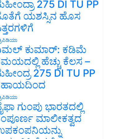
ಹೀಂದ್ರಾ 275 DI TU PP
ೊತೆಗೆ ಯಶಸ್ಸಿನ ಹೊಸ
ತ್ತರಗಳಿಗೆ
್ರಿಪಿಡಿಯಾ
ಿಮಲ್ ಕುಮಾರ್: ಕಡಿಮೆ
ಮಯದಲ್ಲಿ ಹೆಚ್ಚು ಕೆಲಸ –
ಹೀಂದ್ರ 275 DI TU PP
ಸಹಾಯದಿಂದ
್ರಿಪಿಡಿಯಾ
ೈಫಾ ಗುಂಪು ಭಾರತದಲ್ಲಿ
ಂಪೂರ್ಣ ಮಾಲೀಕತ್ವದ
ಪಕಂಪನಿಯನ್ನು