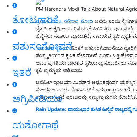
PM Narendra Modi Talk About Natural Agric
ತೋಟಗಾರಿಕೆ
ಪ್ರಧಾನ ಮಂತ್ರಿ ನರೇಂದ್ರ ಮೋದಿ
ಅವರು ಇಂದು ನೈಸರ್ಗಿಕ ಕ
ನೈಸರ್ಗಿಕ ಕೃಷಿ ಅನುಸರಿಸುವಂತೆ ತಿಳಿಸಿದರು. ಇದು ಮಣ್ಣಿನ
ಹೆಚ್ಚಿಸಲು ಸಹಾಯ ಮಾಡುತ್ತದೆ, ಸಾವಯವ ಕೃಷಿ ಪ್ರಕೃತಿ ಮ
ಪಶುಸಂಗೋಪನೆ
ಸಾವಯವ ಕೃಷಿಯ
ಜೊತೆಗೆ ಪಶುಸಂಗೋಪನೆಯು ರೈತರಿಗೆ ಹೆಚ
ಸಂಸ್ಕೃತಿಯಿಂದ ಕೃಷಿಕ ದೇಶವಾಗಿದೆ ಎಂದು ಒತ್ತಿ ಹೇಳಿದ 
ಅವರ ಪ್ರಗತಿಯು ಭಾರತದ ಕೃಷಿಯನ್ನು ಸುಧಾರಿಸಲು ಸಹಾ
ಇತರೆ
ಕೃಷಿ ವ್ಯವಸ್ಥೆಯ ಅಡಿಪಾಯ.
ಡಿಜಿಟಲ್ ಇಂಡಿಯಾ ಮಿಷನ್‌ನ ಅಭೂತಪೂರ್ವ ಯಶಸ್ಸಿನ ಕ
ಸುಲಭವಲ್ಲ ಎಂದು ಹೇಳುವವರಿಗೆ ಇದು ಉತ್ತರವಾಗಿದೆ. ಗ
ಅಗ್ರಿಪೀಡಿಯಾ
ಕಾರಣವಾಗುತ್ತವೆ ಎಂಬುದನ್ನು ನಮ್ಮ ಗ್ರಾಮಗಳು ತೋರಿಸಿಕೊ
Rain Update: ವಾಯುಭಾರ ಕುಸಿತ ಹಿನ್ನೆಲೆ ರಾಜ್ಯದಲ್ಲಿ 
ಯಶೋಗಾಥೆ