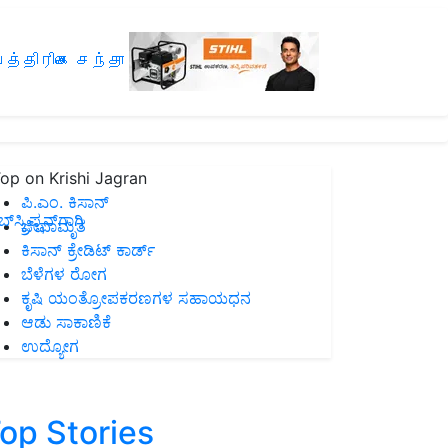
த்திரிகை சந்தா
op on Krishi Jagran
ಪಿ.ಎಂ. ಕಿಸಾನ್
ಸ್ಕ್ರಿಪ್ಷನ್‌ಗಾಗಿ
ಜೀವಾಮೃತ
ಕಿಸಾನ್ ಕ್ರೇಡಿಟ್ ಕಾರ್ಡ್
ಬೆಳೆಗಳ ರೋಗ
ಕೃಷಿ ಯಂತ್ರೋಪಕರಣಗಳ ಸಹಾಯಧನ
ಆಡು ಸಾಕಾಣಿಕೆ
ಉದ್ಯೋಗ
op Stories