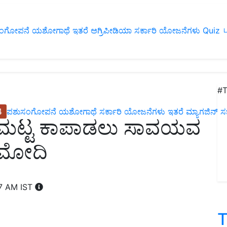
ಂಗೋಪನೆ
ಯಶೋಗಾಥೆ
ಇತರೆ
ಅಗ್ರಿಪೀಡಿಯಾ
ಸರ್ಕಾರಿ ಯೋಜನೆಗಳು
Quiz
ப
#T
4
ಪಶುಸಂಗೋಪನೆ
ಯಶೋಗಾಥೆ
ಸರ್ಕಾರಿ ಯೋಜನೆಗಳು
ಇತರೆ
ಮ್ಯಾಗಜಿನ್‌ ಸಬ್‌
ಗುಣಮಟ್ಟ ಕಾಪಾಡಲು ಸಾವಯವ
ಿ ಮೋದಿ
07 AM IST
T