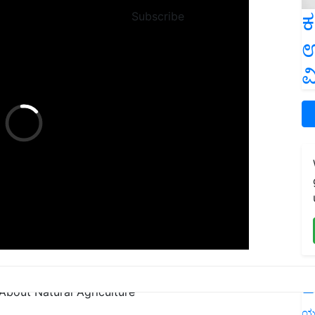
ಕ
Subscribe
ಉ
ವ
L
bout Natural Agriculture
ಯ