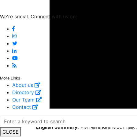
We're social. Connect with us on:
More Links
About us
Directory
Our Team
Contact
Published On:
10 July 2022, 05:17 PM
English Summary:
PM Narendra Modi Talk A
CLOSE