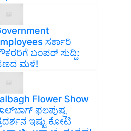
overnment
mployees ಸರ್ಕಾರಿ
ೌಕರರಿಗೆ ಬಂಪರ್‌ ಸುದ್ದಿ:
ಣದ ಮಳೆ!
albagh Flower Show
ಾಲ್‌ಬಾಗ್ ಫಲಪುಷ್ಪ
್ರದರ್ಶನ ಇಷ್ಟು ಕೋಟಿ