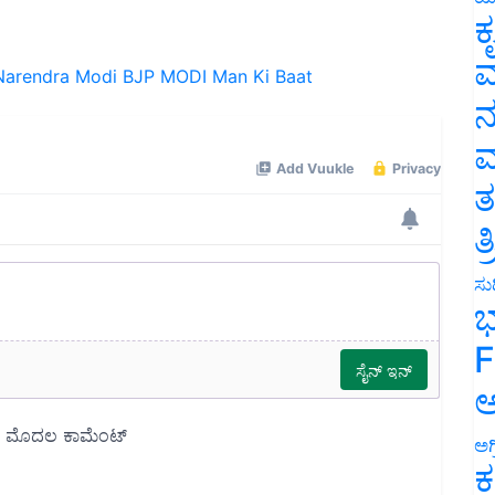
ಕ
ವ
arendra Modi
BJP
MODI
Man Ki Baat
ನ
ಮ
ತ
ತ
ಸುದ
ಭ
F
ಅ
ಅಗ
ಕ