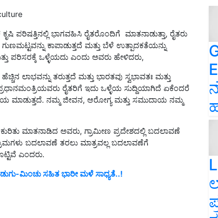
ulture
ೃಷಿ ಪರಿಷತ್ತಿನಲ್ಲಿ ಭಾಗವಹಿಸಿ ರೈತರೊಂದಿಗೆ ಮಾತನಾಡುತ್ತಾ, ರೈತರು
 ಗುಣಮಟ್ಟವನ್ನು ಕಾಪಾಡುತ್ತದೆ ಮತ್ತು ಬೆಳೆ ಉತ್ಪಾದಕತೆಯನ್ನು
G
ತ್ತು ಪರಿಸರಕ್ಕೆ ಒಳ್ಳೆಯದು ಎಂದು ಅವರು ಹೇಳಿದರು,
E
್ಚಿನ ಲಾಭವನ್ನು ತರುತ್ತದೆ ಮತ್ತು ಭಾರತವು ಸ್ವಭಾವತಃ ಮತ್ತು
ನ
ಪ್ರಧಾನಮಂತ್ರಿಯವರು ರೈತರಿಗೆ ಇದು ಒಳ್ಳೆಯ ಸುದ್ದಿಯಾಗಿದೆ ಏಕೆಂದರೆ
ಯ ಮಾಡುತ್ತದೆ. ನಮ್ಮ ಜೀವನ, ಆರೋಗ್ಯ ಮತ್ತು ಸಮುದಾಯ ನಮ್ಮ
ಹ
ುರಿತು ಮಾತನಾಡಿದ ಅವರು, ಗ್ರಾಮೀಣ ಪ್ರದೇಶದಲ್ಲಿ ಬದಲಾವಣೆ
್ರಾಮಗಳು ಬದಲಾವಣೆ ತರಲು ಮಾತ್ರವಲ್ಲ ಬದಲಾವಣೆಗೆ
ಟ್ಟಿವೆ ಎಂದರು.
L
ಗುಡುಗು-ಮಿಂಚು ಸಹಿತ ಭಾರೀ ಮಳೆ ಸಾಧ್ಯತೆ..!
ಲ
ಪ