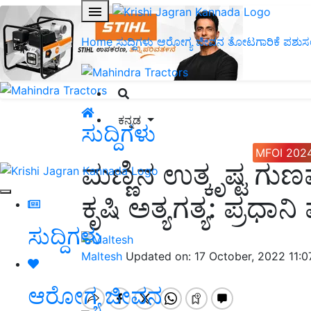
Home
ಸುದ್ದಿಗಳು
ಆರೋಗ್ಯ ಜೀವನ
ತೋಟಗಾರಿಕೆ
ಪಶುಸ
ಕನ್ನಡ
ಸುದ್ದಿಗಳು
MFOI 202
ಮಣ್ಣಿನ ಉತ್ಕೃಷ್ಟ 
ಕೃಷಿ ಅತ್ಯಗತ್ಯ: ಪ್ರಧಾನ
ಸುದ್ದಿಗಳು
Maltesh
Updated on: 17 October, 2022 11:
ಆರೋಗ್ಯ ಜೀವನ