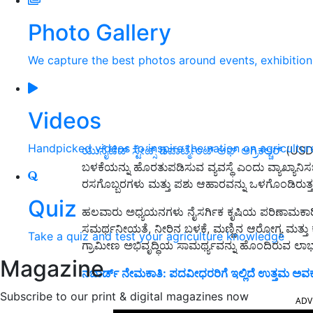
Photo Gallery
We capture the best photos around events, exhibitio
Videos
Handpicked videos to inspire the nation on agricultur
ಯುನೈಟೆಡ್ ಸ್ಟೇಟ್ಸ್ ಡಿಪಾರ್ಟ್ಮೆಂಟ್ ಆಫ್ ಅಗ್ರಿಕಲ್ಚರ್
(USDA
ಬಳಕೆಯನ್ನು ಹೊರತುಪಡಿಸುವ ವ್ಯವಸ್ಥೆ ಎಂದು ವ್ಯಾಖ್ಯಾ
ರಸಗೊಬ್ಬರಗಳು ಮತ್ತು ಪಶು ಆಹಾರವನ್ನು ಒಳಗೊಂಡಿರುತ
Quiz
ಹಲವಾರು ಅಧ್ಯಯನಗಳು ನೈಸರ್ಗಿಕ ಕೃಷಿಯ ಪರಿಣಾಮಕಾರಿತ್ವವ
ಸಮರ್ಥನೀಯತೆ, ನೀರಿನ ಬಳಕೆ, ಮಣ್ಣಿನ ಆರೋಗ್ಯ ಮತ್ತು ಕೃ
Take a quiz and test your agriculture knowledge
ಗ್ರಾಮೀಣ ಅಭಿವೃದ್ಧಿಯ ಸಾಮರ್ಥ್ಯವನ್ನು ಹೊಂದಿರುವ ಲಾಭ
Magazine
ನಬಾರ್ಡ್‌ ನೇಮಕಾತಿ: ಪದವೀಧರರಿಗೆ ಇಲ್ಲಿದೆ ಉತ್ತಮ ಅ
Subscribe to our print & digital magazines now
ADV