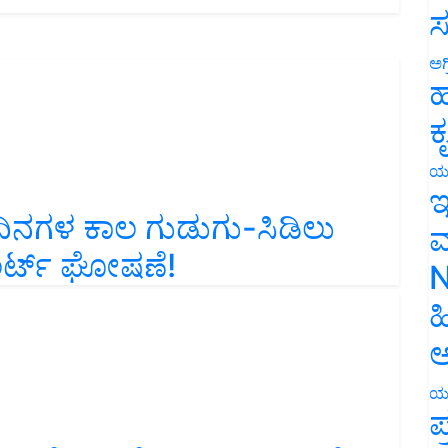
ಸ
ಅಗ
ಹ
ಕ
ಯ
ಇ
ದಿನಗಳ ಕಾಲ ಗುಡುಗು-ಸಿಡಿಲು
ಮ
ಲರ್ಟ್ ಘೋಷಣೆ!
N
ಹ
ಅ
ಯ
ಪ