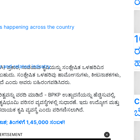
ರ
ns happening across the country
1
ರ
ಹ
e and related industry
) ಪ್ರಕಾರ, ಸಾವಯವ ಕೃಷಿಯನ್ನು ಸಂಶ್ಲೇಷಿತ ಒಳಹರಿವಿನ
ನಿಸಬಹುದು. ಸಂಶ್ಲೇಷಿತ ಒಳಹರಿವು ಹಾರ್ಮೋನುಗಳು, ಕೀಟನಾಶಕಗಳು,
್ತದೆ ಎಂದು ಅವರು ಬಹಿರಂಗಪಡಿಸಿದರು.
ನ್ನು ವರದಿ ಮಾಡಿದೆ - BPKP ಉತ್ಪಾದನೆಯನ್ನು ಹೆಚ್ಚಿಸುವಲ್ಲಿ,
c
ಷಿಭೂಮಿ ಪರಿಸರ ವ್ಯವಸ್ಥೆಗಳಲ್ಲಿ ಸುಧಾರಣೆ. ಇದು ಉದ್ಯೋಗ ಮತ್ತು
ಬ
ದಾಯಕ ಕೃಷಿ ವ್ಯವಸ್ಥೆ ಎಂದು ಪರಿಗಣಿಸಲಾಗಿದೆ.
ವಕಾಶ; ತಿಂಗಳಿಗೆ 1,45,000 ಸಂಬಳ!
ERTISEMENT