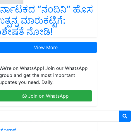
ರ್ನಾಟಕದ “ನಂದಿನಿ” ಹೊಸ
ತ್ಪನ್ನ ಮಾರುಕಟ್ಟೆಗೆ:
ಿಶೇಷತೆ ನೋಡಿ!
View More
We're on WhatsApp! Join our WhatsApp
group and get the most important
updates you need. Daily.
Join on WhatsApp
atest feeds
ಶೋಗಾಥೆ