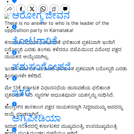
ಆರೋಗ್ಯ ಜೀವನ
There is no answer to who is the leader of the
opposition party in Karnataka!
ತೋಟಗಾರಿಕೆ
ಕರ್ನಾಟಕ ವಿಧಾನಸಭೆ ಚುನಾವಣೆ ಫಲಿತಾಂಶ ಪ್ರಕಟವಾಗಿ ಇಂದಿಗೆ
ಬರೋಬ್ಬರಿ ಎರಡು ತಿಂಗಳು ಕಳೆದರೂ ಬಿಜೆಪಿಯಿಂದ ವಿರೋಧ ಪಕ್ಷದ
ನಾಯಕನ ಆಯ್ಕೆಯಾಗಿಲ್ಲ.
ಪಶುಸಂಗೋಪನೆ
ಇಂದಿಗೆ ಕರ್ನಾಟಕ ಚುನಾವಣೆ ಫಲಿತಾಂಶ ಪ್ರಕಟವಾಗಿ ಬರೋಬ್ಬರಿ ಎರಡು
ತಿಂಗಳುಗಳೇ ಕಳೆದಿದೆ.
ಮೇ 13ಕ್ಕೆ ಕರ್ನಾಟಕ ವಿಧಾನಸಭೆಯ ಚುನಾವಣೆಯ ಫಲಿತಾಂಶ
ಇತರೆ
ಪ್ರಕಟವಾಗಿ 135 ಸ್ಥಾನಗಳ ಅಭೂತಪೂರ್ವ ಯಶಸ್ಸನ್ನು ಸಾಧಿಸಿದೆ.
ಕಾಂಗ್ರೆಸ್‌ನ ಶಾಸಕಾಂಗ ಪಕ್ಷದ ನಾಯಕನನ್ನಾಗಿ ಸಿದ್ದರಾಮಯ್ಯ ಅವರನ್ನು
ಆಯ್ಕೆ ಮಾಡಲಾಗಿದೆ.
ಅಗ್ರಿಪೀಡಿಯಾ
ಇದಾದ ನಂತರದಲ್ಲಿ ಕರ್ನಾಟಕದ ಮುಖ್ಯಮಂತ್ರಿ, ಉಪಮುಖ್ಯಮಂತ್ರಿ
ಹಾಗೂ ಮಂತ್ರಿಮಂಡಲ ರಚನೆಯೂ ಆಗಿದೆ.