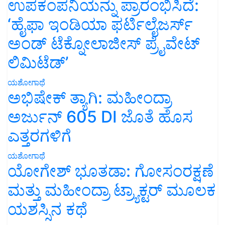
ಉಪಕಂಪನಿಯನ್ನು ಪ್ರಾರಂಭಿಸಿದೆ:
‘ಹೈಫಾ ಇಂಡಿಯಾ ಫರ್ಟಿಲೈಜರ್ಸ್
ಅಂಡ್ ಟೆಕ್ನೋಲಾಜೀಸ್ ಪ್ರೈವೇಟ್
ಲಿಮಿಟೆಡ್’
ಯಶೋಗಾಥೆ
ಅಭಿಷೇಕ್ ತ್ಯಾಗಿ: ಮಹೀಂದ್ರಾ
ಅರ್ಜುನ್ 605 DI ಜೊತೆ ಹೊಸ
ಎತ್ತರಗಳಿಗೆ
ಯಶೋಗಾಥೆ
ಯೋಗೇಶ್ ಭೂತಡಾ: ಗೋಸಂರಕ್ಷಣೆ
ಮತ್ತು ಮಹೀಂದ್ರಾ ಟ್ರ್ಯಾಕ್ಟರ್ ಮೂಲಕ
ಯಶಸ್ಸಿನ ಕಥೆ