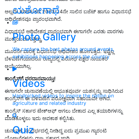
ಯಶೋಗಾಥೆ
ಅಲ್ಲದೇ ಕರ್ನಾಟಕದ 2023-24ನೇ ಸಾಲಿನ ಬಜೆಟ್‌ ಹಾಗೂ ವಿಧಾನಸಭೆ
ಅಧಿವೇಶನವೂ ಪ್ರಾರಂಭವಾಗಿದೆ.
ವಿಧಾನಸಭೆ ಅಧಿವೇಶನ ಪ್ರಾರಂಭವಾಗಿ ಈಗಾಗಲೇ ಎರಡು ವಾರಗಳು
Photo Gallery
ಮುಕ್ತಾಯವಾಗುತ್ತಿದ್ದು,
We capture the best photos around events,
ಮೂರನೇ ವಾರಕ್ಕೆ ವಿಧಾನಸಭೆ ಅಧಿವೇಶನ ಹೋಗುತ್ತಿದೆ. ಇಷ್ಟೆಲ್ಲ
exhibitions happening across the country
ಬೆಳವಣಿಗೆಯಾದರೂ ರಾಜ್ಯದಲ್ಲಿ ವಿರೋಧ ಪಕ್ಷದ ನಾಯಕರ
ಆಯ್ಕೆಯಾಗಿಲ್ಲ.
ಕಾಂಗ್ರೆಸ್‌ಗೆ ವರದಾನವಾಯ್ತು!
Videos
ಈಗಾಗಲೇ ಚುನಾವಣೆಯಲ್ಲಿ ಅಭೂತಪೂರ್ವ ಯಶಸ್ಸನ್ನು ಸಾಧಿಸಿರುವ
Handpicked videos to inspire the nation on
ಕಾಂಗ್ರೆಸ್‌ಗೆ ಈ ಬೆಳವಣಿಗೆ ಪರೋಕ್ಷವಾಗಿ ಸಹಾಯವೇ ಆಗಿದೆ.
agriculture and related industry
ಕಾಂಗ್ರೆಸ್‌ ಸರ್ಕಾರ ಟೇಕ್‌ಆಫ್‌ ಆಗಲು ಬೇಕಾದ ಎಲ್ಲ ತಯಾರಿಗಳನ್ನು
ಮಾಡಿಕೊಳ್ಳಲು ಇದು ಅವಕಾಶ ಕಲ್ಪಿಸಿತು.
Quiz
ಚುನಾವಣೆ ಸಂದರ್ಭದಲ್ಲಿ ನೀಡಿದ್ದ ಐದು ಪ್ರಮುಖ ಗ್ಯಾರಂಟಿ
ಯೋಜನೆಗಳನ್ನು ರಾಜ್ಯ ಸರ್ಕಾರ ಜಾರಿ