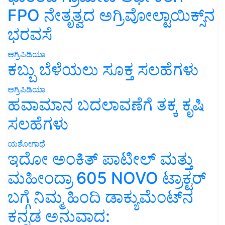
FPO ನೇತೃತ್ವದ ಅಗ್ರಿವೋಲ್ಟಾಯಿಕ್ಸ್‌ನ
ಭರವಸೆ
ಅಗ್ರಿಪಿಡಿಯಾ
ಕಬ್ಬು ಬೆಳೆಯಲು ಸೂಕ್ತ ಸಲಹೆಗಳು
ಅಗ್ರಿಪಿಡಿಯಾ
ಹವಾಮಾನ ಬದಲಾವಣೆಗೆ ತಕ್ಕ ಕೃಷಿ
ಸಲಹೆಗಳು
ಯಶೋಗಾಥೆ
ಇದೋ ಅಂಕಿತ್ ಪಾಟೀಲ್ ಮತ್ತು
ಮಹೀಂದ್ರಾ 605 NOVO ಟ್ರಾಕ್ಟರ್
ಬಗ್ಗೆ ನಿಮ್ಮ ಹಿಂದಿ ಡಾಕ್ಯುಮೆಂಟ್‌ನ
ಕನ್ನಡ ಅನುವಾದ: