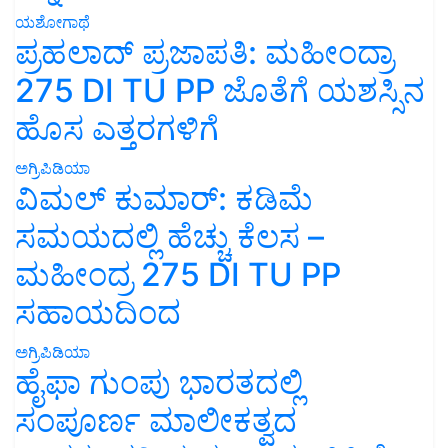
ಯಶೋಗಾಥೆ
ಪ್ರಹಲಾದ್ ಪ್ರಜಾಪತಿ: ಮಹೀಂದ್ರಾ
275 DI TU PP ಜೊತೆಗೆ ಯಶಸ್ಸಿನ
ಹೊಸ ಎತ್ತರಗಳಿಗೆ
ಅಗ್ರಿಪಿಡಿಯಾ
ವಿಮಲ್ ಕುಮಾರ್: ಕಡಿಮೆ
ಸಮಯದಲ್ಲಿ ಹೆಚ್ಚು ಕೆಲಸ –
ಮಹೀಂದ್ರ 275 DI TU PP
ಸಹಾಯದಿಂದ
ಅಗ್ರಿಪಿಡಿಯಾ
ಹೈಫಾ ಗುಂಪು ಭಾರತದಲ್ಲಿ
ಸಂಪೂರ್ಣ ಮಾಲೀಕತ್ವದ