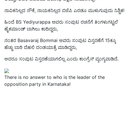
ನಾವಿಕನಿಲ್ಲದ ನೌಕೆ, ನಾಯಕನಿಲ್ಲದ ಬಿಜೆಪಿ ಎರಡೂ ಮುಳುಗುವುದು ನಿಶ್ಚಿತ!
ಹಿಂದೆ BS Yediyurappa ಅವರು ಸಂಪುಟ ರಚನೆಗೆ ತಿಂಗಳುಗಟ್ಟಲೆ
ಹೈಕಮಾಂಡ್ ಬಾಗಿಲು ಕಾದಿದ್ದರು,
ನಂತರ Basavaraj Bommai ಅವರು ಸಂಪುಟ ವಿಸ್ತರಣೆಗೆ 15ಕ್ಕೂ
ಹೆಚ್ಚು ಬಾರಿ ದೆಹಲಿ ದಂಡಯಾತ್ರೆ ಮಾಡಿದ್ದರು,
ಆದರೂ ಸಂಪುಟ ವಿಸ್ತರಣೆಯಾಗಲಿಲ್ಲ ಎಂದು ಕಾಂಗ್ರೆಸ್‌ ವ್ಯಂಗ್ಯವಾಡಿದೆ.
There is no answer to who is the leader of the
opposition party in Karnataka!