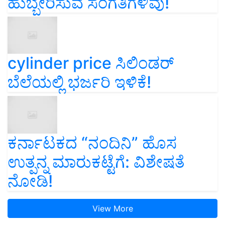
ಹುಬ್ಬೇರಿಸುವ ಸಂಗತಿಗಳಿವು!
cylinder price ಸಿಲಿಂಡರ್‌
ಬೆಲೆಯಲ್ಲಿ ಭರ್ಜರಿ ಇಳಿಕೆ!
ಕರ್ನಾಟಕದ “ನಂದಿನಿ” ಹೊಸ
ಉತ್ಪನ್ನ ಮಾರುಕಟ್ಟೆಗೆ: ವಿಶೇಷತೆ
ನೋಡಿ!
View More