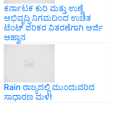
ಕರ್ನಾಟಕ ಕುರಿ ಮತ್ತು ಉಣ್ಣೆ
ಅಭಿವೃದ್ಧಿ ನಿಗಮದಿಂದ ಉಚಿತ
ಟೆಂಟ್ ಪರಿಕರ ವಿತರಣೆಗಾಗಿ ಅರ್ಜಿ
ಆಹ್ವಾನ
Rain ರಾಜ್ಯದಲ್ಲಿ ಮುಂದುವರಿದ
ಸಾಧಾರಣ ಮಳೆ!