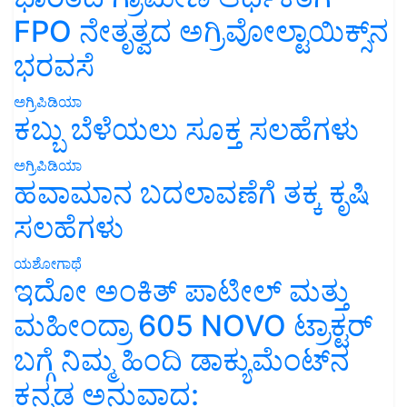
FPO ನೇತೃತ್ವದ ಅಗ್ರಿವೋಲ್ಟಾಯಿಕ್ಸ್‌ನ
ಭರವಸೆ
ಅಗ್ರಿಪಿಡಿಯಾ
ಕಬ್ಬು ಬೆಳೆಯಲು ಸೂಕ್ತ ಸಲಹೆಗಳು
ಅಗ್ರಿಪಿಡಿಯಾ
ಹವಾಮಾನ ಬದಲಾವಣೆಗೆ ತಕ್ಕ ಕೃಷಿ
ಸಲಹೆಗಳು
ಯಶೋಗಾಥೆ
ಇದೋ ಅಂಕಿತ್ ಪಾಟೀಲ್ ಮತ್ತು
ಮಹೀಂದ್ರಾ 605 NOVO ಟ್ರಾಕ್ಟರ್
ಬಗ್ಗೆ ನಿಮ್ಮ ಹಿಂದಿ ಡಾಕ್ಯುಮೆಂಟ್‌ನ
ಕನ್ನಡ ಅನುವಾದ: