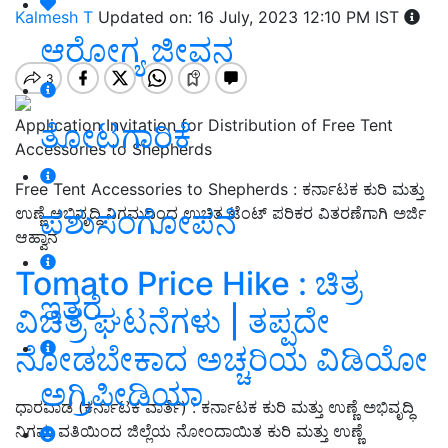
Kalmesh T
Updated on: 16 July, 2023 12:10 PM IST
ಆರೋಗ್ಯ ಜೀವನ
Application Invitation for Distribution of Free Tent
ತೋಟಗಾರಿಕೆ
Accessories to Shepherds
Free Tent Accessories to Shepherds : ಕರ್ನಾಟಕ ಕುರಿ ಮತ್ತು
ಪಶುಸಂಗೋಪನೆ
ಉಣ್ಣೆ ಅಭಿವೃದ್ಧಿ ನಿಗಮದಿಂದ ಉಚಿತ ಟೆಂಟ್ ಪರಿಕರ ವಿತರಣೆಗಾಗಿ ಅರ್ಜಿ
ಆಹ್ವಾನ
Tomato Price Hike : ಚಿತ್ರ
ಇತರೆ
ವಿಚಿತ್ರ ಘಟನೆಗಳು | ತಪ್ಪದೇ
ನೋಡಬೇಕಾದ ಅಚ್ಚರಿಯ ವಿಡಿಯೋ
ಅಗ್ರಿಪೀಡಿಯಾ
ಧಾರವಾಡ (ಕರ್ನಾಟಕ ವಾರ್ತೆ) : ಕರ್ನಾಟಕ ಕುರಿ ಮತ್ತು ಉಣ್ಣೆ ಅಭಿವೃದ್ಧಿ
ನಿಗಮ ವತಿಯಿಂದ ಜಿಲ್ಲೆಯ ನೋಂದಾಯಿತ ಕುರಿ ಮತ್ತು ಉಣ್ಣೆ