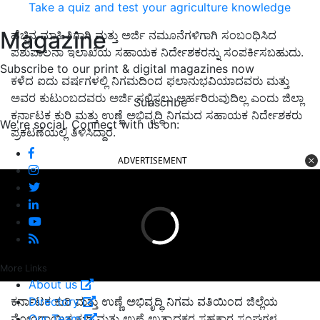
Take a quiz and test your agriculture knowledge
Magazine
ಹೆಚ್ಚಿನ ಮಾಹಿತಿಗಾಗಿ ಮತ್ತು ಅರ್ಜಿ ನಮೂನೆಗಳಿಗಾಗಿ ಸಂಬಂಧಿಸಿದ
ಪಶುಪಾಲನಾ ಇಲಾಖೆಯ ಸಹಾಯಕ ನಿರ್ದೇಶಕರನ್ನು ಸಂಪರ್ಕಿಸಬಹುದು.
Subscribe to our print & digital magazines now
ಕಳೆದ ಐದು ವರ್ಷಗಳಲ್ಲಿ ನಿಗಮದಿಂದ ಫಲಾನುಭವಿಯಾದವರು ಮತ್ತು
ಅವರ ಕುಟುಂಬದವರು ಅರ್ಜಿ ಸಲ್ಲಿಸಲು ಅರ್ಹರಿರುವುದಿಲ್ಲ ಎಂದು ಜಿಲ್ಲಾ
Subscribe
ಕರ್ನಾಟಕ ಕುರಿ ಮತ್ತು ಉಣ್ಣೆ ಅಭಿವೃದ್ಧಿ ನಿಗಮದ ಸಹಾಯಕ ನಿರ್ದೇಶಕರು
We're social. Connect with us on:
ಪ್ರಕಟಣೆಯಲ್ಲಿ ತಿಳಿಸಿದ್ದಾರೆ.
ADVERTISEMENT
More Links
About us
Directory
ಕರ್ನಾಟಕ ಕುರಿ ಮತ್ತು ಉಣ್ಣೆ ಅಭಿವೃದ್ಧಿ ನಿಗಮ ವತಿಯಿಂದ ಜಿಲ್ಲೆಯ
Our Team
ನೋಂದಾಯಿತ ಕುರಿ ಮತ್ತು ಉಣ್ಣೆ ಉತ್ಪಾದಕರ ಸಹಕಾರ ಸಂಘಗಳ