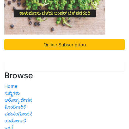
Online Subscription
Browse
Home
ಸುದ್ದಿಗಳು
ಆರೋಗ್ಯ ಜೀವನ
ತೋಟಗಾರಿಕೆ
ಪಶುಸಂಗೋಪನೆ
ಯಶೋಗಾಥೆ
ಇತರೆ