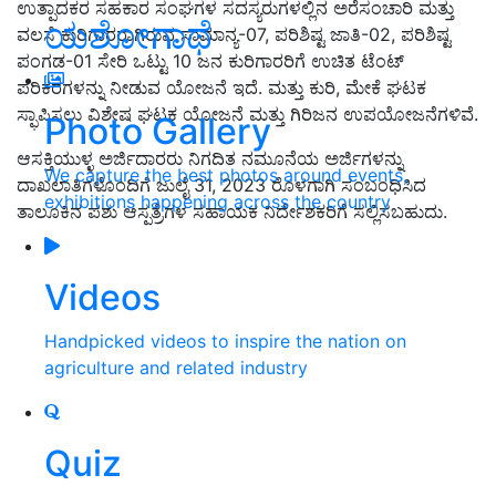
ಉತ್ಪಾದಕರ ಸಹಕಾರ ಸಂಘಗಳ ಸದಸ್ಯರುಗಳಲ್ಲಿನ ಅರೆಸಂಚಾರಿ ಮತ್ತು
ಯಶೋಗಾಥೆ
ವಲಸೆ ಕುರಿಗಾರರಾಗಿರುವ ಸಾಮಾನ್ಯ-07, ಪರಿಶಿಷ್ಟ ಜಾತಿ-02, ಪರಿಶಿಷ್ಟ
ಪಂಗಡ-01 ಸೇರಿ ಒಟ್ಟು 10 ಜನ ಕುರಿಗಾರರಿಗೆ ಉಚಿತ ಟೆಂಟ್
ಪರಿಕರಗಳನ್ನು ನೀಡುವ ಯೋಜನೆ ಇದೆ. ಮತ್ತು ಕುರಿ, ಮೇಕೆ ಘಟಕ
ಸ್ಫಾಪಿಸಲು ವಿಶೇಷ ಘಟಕ ಯೋಜನೆ ಮತ್ತು ಗಿರಿಜನ ಉಪಯೋಜನೆಗಳಿವೆ.
Photo Gallery
ಆಸಕ್ತಿಯುಳ್ಳ ಅರ್ಜಿದಾರರು ನಿಗದಿತ ನಮೂನೆಯ ಅರ್ಜಿಗಳನ್ನು
We capture the best photos around events,
ದಾಖಲಾತಿಗಳೊಂದಿಗೆ ಜುಲೈ 31, 2023 ರೊಳಗಾಗಿ ಸಂಬಂಧಿಸಿದ
exhibitions happening across the country
ತಾಲೂಕಿನ ಪಶು ಆಸ್ಪತ್ರೆಗಳ ಸಹಾಯಕ ನಿರ್ದೇಶಕರಿಗೆ ಸಲ್ಲಿಸಬಹುದು.
Videos
Handpicked videos to inspire the nation on
agriculture and related industry
Quiz