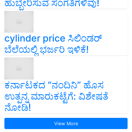
ಹುಬ್ಬೇರಿಸುವ ಸಂಗತಿಗಳಿವು!
cylinder price ಸಿಲಿಂಡರ್‌
ಬೆಲೆಯಲ್ಲಿ ಭರ್ಜರಿ ಇಳಿಕೆ!
ಕರ್ನಾಟಕದ “ನಂದಿನಿ” ಹೊಸ
ಉತ್ಪನ್ನ ಮಾರುಕಟ್ಟೆಗೆ: ವಿಶೇಷತೆ
ನೋಡಿ!
View More