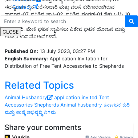
Contact
ಸದಸ್ಯರುಗಳಲ್ಲಿನ ಅರೆಸಂಚಾರಿ ಮತ್ತು ವಲಸೆ ಕುರಿಗಾರರಾಗಿರುವ
ಸಾಮಾನ್ಯ-07, ಪರಿಶಿಷ್ಟ ಜಾತಿ-02, ಪರಿಶಿಷ್ಟ ಪಂಗಡ-01 ಸೇರಿ ಒಟ್ಟು 10
ಜನ ಕುರಿಗಾರರಿಗೆ ಉಚಿತ ಟೆಂಟ್ ಪರಿಕರಗಳನ್ನು ನೀಡುವ ಯೋಜನೆ ಇದೆ.
ಮತ್ತು ಕುರಿ, ಮೇಕೆ ಘಟಕ ಸ್ಫಾಪಿಸಲು ವಿಶೇಷ ಘಟಕ ಯೋಜನೆ ಮತ್ತು
CLOSE
ಗಿರಿಜನ ಉಪಯೋಜನೆಗಳಿವೆ.
Published On:
13 July 2023, 03:27 PM
English Summary:
Application Invitation for
Distribution of Free Tent Accessories to Shepherds
Related Topics
Animal Husbandry
application invited
Tent
Accessories
Shepherds
Animal husbandry
ಕರ್ನಾಟಕ ಕುರಿ
ಮತ್ತು ಉಣ್ಣೆ ಅಭಿವೃದ್ಧಿ ನಿಗಮ
Share your comments