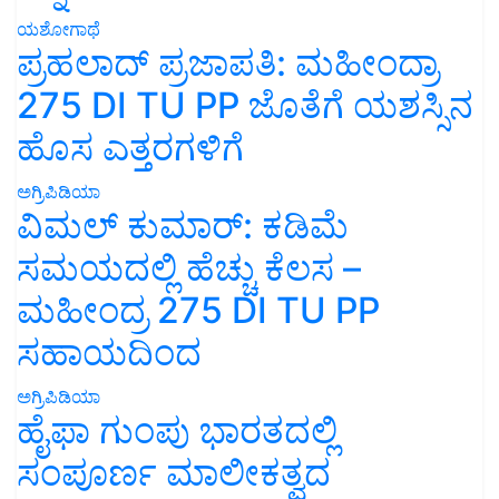
ಯಶೋಗಾಥೆ
ಪ್ರಹಲಾದ್ ಪ್ರಜಾಪತಿ: ಮಹೀಂದ್ರಾ
275 DI TU PP ಜೊತೆಗೆ ಯಶಸ್ಸಿನ
ಹೊಸ ಎತ್ತರಗಳಿಗೆ
ಅಗ್ರಿಪಿಡಿಯಾ
ವಿಮಲ್ ಕುಮಾರ್: ಕಡಿಮೆ
ಸಮಯದಲ್ಲಿ ಹೆಚ್ಚು ಕೆಲಸ –
ಮಹೀಂದ್ರ 275 DI TU PP
ಸಹಾಯದಿಂದ
ಅಗ್ರಿಪಿಡಿಯಾ
ಹೈಫಾ ಗುಂಪು ಭಾರತದಲ್ಲಿ
ಸಂಪೂರ್ಣ ಮಾಲೀಕತ್ವದ