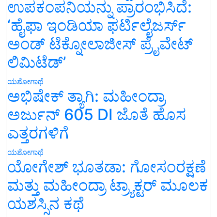
ಉಪಕಂಪನಿಯನ್ನು ಪ್ರಾರಂಭಿಸಿದೆ:
‘ಹೈಫಾ ಇಂಡಿಯಾ ಫರ್ಟಿಲೈಜರ್ಸ್
ಅಂಡ್ ಟೆಕ್ನೋಲಾಜೀಸ್ ಪ್ರೈವೇಟ್
ಲಿಮಿಟೆಡ್’
ಯಶೋಗಾಥೆ
ಅಭಿಷೇಕ್ ತ್ಯಾಗಿ: ಮಹೀಂದ್ರಾ
ಅರ್ಜುನ್ 605 DI ಜೊತೆ ಹೊಸ
ಎತ್ತರಗಳಿಗೆ
ಯಶೋಗಾಥೆ
ಯೋಗೇಶ್ ಭೂತಡಾ: ಗೋಸಂರಕ್ಷಣೆ
ಮತ್ತು ಮಹೀಂದ್ರಾ ಟ್ರ್ಯಾಕ್ಟರ್ ಮೂಲಕ
ಯಶಸ್ಸಿನ ಕಥೆ