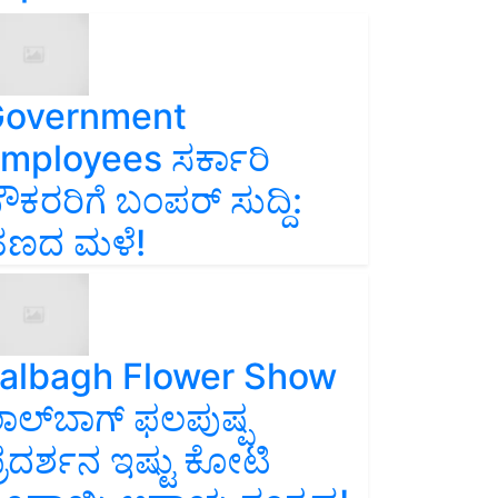
overnment
mployees ಸರ್ಕಾರಿ
ೌಕರರಿಗೆ ಬಂಪರ್‌ ಸುದ್ದಿ:
ಣದ ಮಳೆ!
albagh Flower Show
ಾಲ್‌ಬಾಗ್ ಫಲಪುಷ್ಪ
್ರದರ್ಶನ ಇಷ್ಟು ಕೋಟಿ