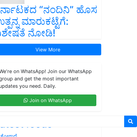
ರ್ನಾಟಕದ “ನಂದಿನಿ” ಹೊಸ
ತ್ಪನ್ನ ಮಾರುಕಟ್ಟೆಗೆ:
ಿಶೇಷತೆ ನೋಡಿ!
View More
We're on WhatsApp! Join our WhatsApp
group and get the most important
updates you need. Daily.
Join on WhatsApp
atest feeds
ಶೋಗಾಥೆ