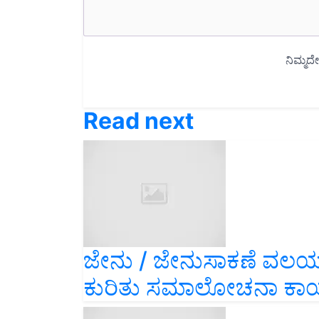
Read next
ಜೇನು / ಜೇನುಸಾಕಣೆ ವಲಯದಲ್
ಕುರಿತು ಸಮಾಲೋಚನಾ ಕಾರ