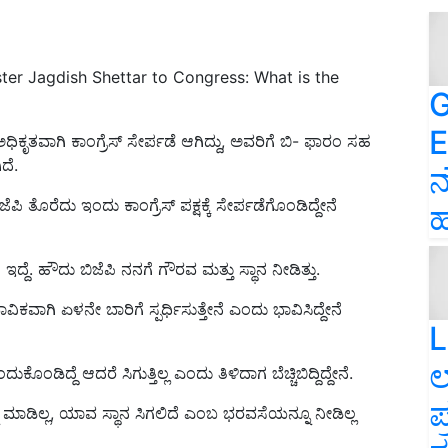
ter Jagdish Shettar to Congress: What is the
G
E
ತವಾಗಿ ಕಾಂಗ್ರೆಸ್‌ ಸೇರ್ಪಡೆ ಆಗಿದ್ದು, ಅವರಿಗೆ ಬಿ- ಫಾರಂ ಸಹ
ಿದೆ.
ನ
ಜೆಪಿ ತೊರೆದು ಇಂದು ಕಾಂಗ್ರೆಸ್ ಪಕ್ಷಕ್ಕೆ ಸೇರ್ಪಡೆಗೊಂಡಿದ್ದೇನೆ
ಹ
ದ್ದೆ. ಹೌದು ಬಿಜೆಪಿ ನನಗೆ ಗೌರವ ಮತ್ತು ಸ್ಥಾನ ನೀಡಿತ್ತು.
ಾವಿಕವಾಗಿ ಏಳನೇ ಬಾರಿಗೆ ಸ್ಪರ್ಧಿಸುತ್ತೇನೆ ಎಂದು ಭಾವಿಸಿದ್ದೇನೆ
L
ಲ
ಡಿದ್ದೆ ಆದರೆ ಸಿಗುತ್ತಿಲ್ಲ ಎಂದು ತಿಳಿದಾಗ ಬೆಚ್ಚಿಬಿದ್ದಿದ್ದೇನೆ.
ಪ
ಮಾಡಿಲ್ಲ, ಯಾವ ಸ್ಥಾನ ಸಿಗಲಿದೆ ಎಂಬ ಭರವಸೆಯನ್ನೂ ನೀಡಿಲ್ಲ