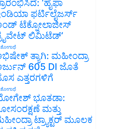
್ರಾರಂಭಿಸಿದೆ: ‘ಹೈಫಾ
ಂಡಿಯಾ ಫರ್ಟಿಲೈಜರ್ಸ್
ಂಡ್ ಟೆಕ್ನೋಲಾಜೀಸ್
್ರೈವೇಟ್ ಲಿಮಿಟೆಡ್’
ಶೋಗಾಥೆ
ಭಿಷೇಕ್ ತ್ಯಾಗಿ: ಮಹೀಂದ್ರಾ
ರ್ಜುನ್ 605 DI ಜೊತೆ
ೊಸ ಎತ್ತರಗಳಿಗೆ
ಶೋಗಾಥೆ
ೋಗೇಶ್ ಭೂತಡಾ:
ೋಸಂರಕ್ಷಣೆ ಮತ್ತು
ಹೀಂದ್ರಾ ಟ್ರ್ಯಾಕ್ಟರ್ ಮೂಲಕ