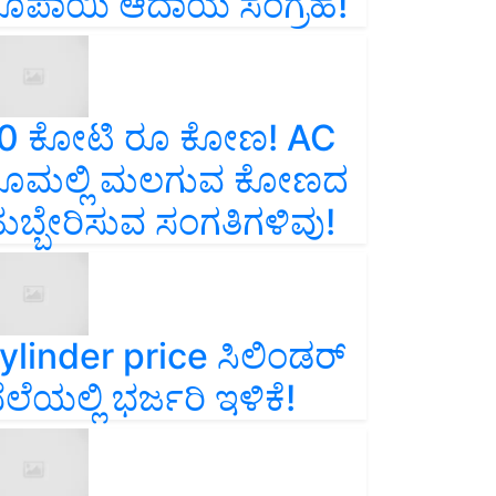
ೂಪಾಯಿ ಆದಾಯ ಸಂಗ್ರಹ!
0 ಕೋಟಿ ರೂ ಕೋಣ! AC
ೂಮಲ್ಲಿ ಮಲಗುವ ಕೋಣದ
ುಬ್ಬೇರಿಸುವ ಸಂಗತಿಗಳಿವು!
ylinder price ಸಿಲಿಂಡರ್‌
ೆಲೆಯಲ್ಲಿ ಭರ್ಜರಿ ಇಳಿಕೆ!