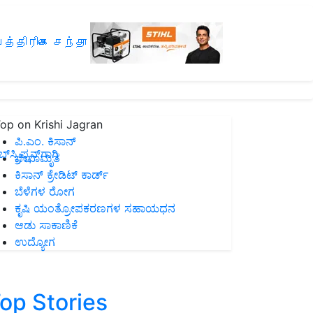
த்திரிகை சந்தா
op on Krishi Jagran
ಪಿ.ಎಂ. ಕಿಸಾನ್
ಸ್ಕ್ರಿಪ್ಷನ್‌ಗಾಗಿ
ಜೀವಾಮೃತ
ಕಿಸಾನ್ ಕ್ರೇಡಿಟ್ ಕಾರ್ಡ್
ಬೆಳೆಗಳ ರೋಗ
ಕೃಷಿ ಯಂತ್ರೋಪಕರಣಗಳ ಸಹಾಯಧನ
ಆಡು ಸಾಕಾಣಿಕೆ
ಉದ್ಯೋಗ
op Stories