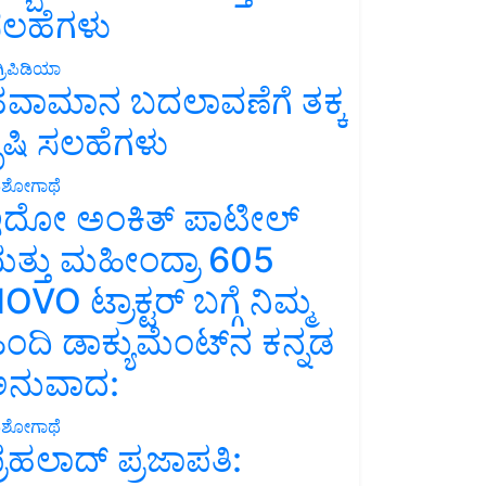
ಲಹೆಗಳು
್ರಿಪಿಡಿಯಾ
ವಾಮಾನ ಬದಲಾವಣೆಗೆ ತಕ್ಕ
ೃಷಿ ಸಲಹೆಗಳು
ಶೋಗಾಥೆ
ದೋ ಅಂಕಿತ್ ಪಾಟೀಲ್
ತ್ತು ಮಹೀಂದ್ರಾ 605
OVO ಟ್ರಾಕ್ಟರ್ ಬಗ್ಗೆ ನಿಮ್ಮ
ಿಂದಿ ಡಾಕ್ಯುಮೆಂಟ್‌ನ ಕನ್ನಡ
ನುವಾದ:
ಶೋಗಾಥೆ
್ರಹಲಾದ್ ಪ್ರಜಾಪತಿ: