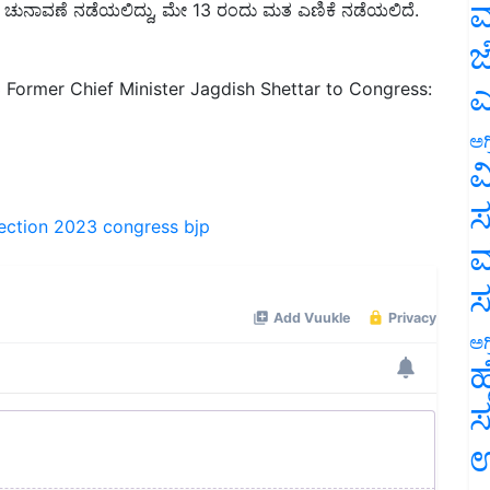
ಮ
ಜ
Former Chief Minister Jagdish Shettar to Congress:
ಎ
ಅಗ
ವ
ection 2023
congress
bjp
ಸ
ಮ
ಅಗ
ಹ
ಸ
ಉ