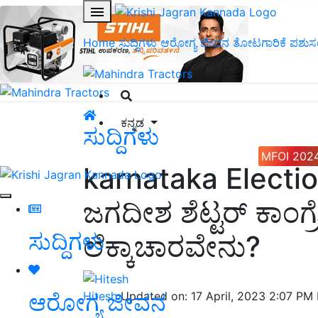
Home
ಸುದ್ದಿಗಳು
ಆರೋಗ್ಯ ಜೀವನ
ತೋಟಗಾರಿಕೆ
ಪಶುಸ
ಕನ್ನಡ
ಸುದ್ದಿಗಳು
MFOI 202
karnataka Electio
ಜಗದೀಶ ಶೆಟ್ಟರ್‌ ಕಾಂಗ್
ಸುದ್ದಿಗಳು
ಲೆಕ್ಕಾಚಾರವೇನು?
ಆರೋಗ್ಯ ಜೀವನ
Hitesh
Updated on: 17 April, 2023 2:07 PM