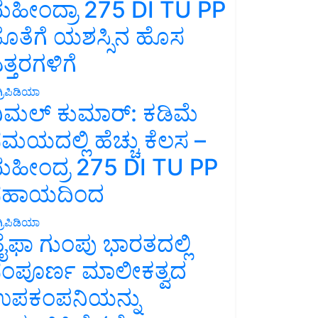
ಹೀಂದ್ರಾ 275 DI TU PP
ೊತೆಗೆ ಯಶಸ್ಸಿನ ಹೊಸ
ತ್ತರಗಳಿಗೆ
್ರಿಪಿಡಿಯಾ
ಿಮಲ್ ಕುಮಾರ್: ಕಡಿಮೆ
ಮಯದಲ್ಲಿ ಹೆಚ್ಚು ಕೆಲಸ –
ಹೀಂದ್ರ 275 DI TU PP
ಸಹಾಯದಿಂದ
್ರಿಪಿಡಿಯಾ
ೈಫಾ ಗುಂಪು ಭಾರತದಲ್ಲಿ
ಂಪೂರ್ಣ ಮಾಲೀಕತ್ವದ
ಪಕಂಪನಿಯನ್ನು