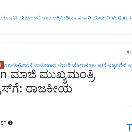
ಂಗೋಪನೆ
ಯಶೋಗಾಥೆ
ಇತರೆ
ಅಗ್ರಿಪೀಡಿಯಾ
ಸರ್ಕಾರಿ ಯೋಜನೆಗಳು
Quiz
ப
#T
4
ಪಶುಸಂಗೋಪನೆ
ಯಶೋಗಾಥೆ
ಸರ್ಕಾರಿ ಯೋಜನೆಗಳು
ಇತರೆ
ಮ್ಯಾಗಜಿನ್‌ ಸಬ್‌
n ಮಾಜಿ ಮುಖ್ಯಮಂತ್ರಿ
ರೆಸ್‌ಗೆ: ರಾಜಕೀಯ
 IST
T