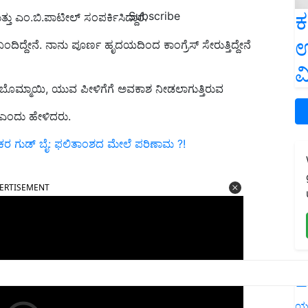
ಕ
Subscribe
್ತು ಎಂ.ಬಿ.ಪಾಟೀಲ್ ಸಂಪರ್ಕಿಸಿದ್ದಾರೆ.
ಉ
ಬಂದಿದ್ದೇನೆ. ನಾನು ಪೂರ್ಣ ಹೃದಯದಿಂದ ಕಾಂಗ್ರೆಸ್ ಸೇರುತ್ತಿದ್ದೇನೆ
ವ
 ಬೊಮ್ಮಾಯಿ, ಯುವ ಪೀಳಿಗೆಗೆ ಅವಕಾಶ ನೀಡಲಾಗುತ್ತಿರುವ
ದೆ ಎಂದು ಹೇಳಿದರು.
ಕರ ಗುಡ್‌ ಬೈ: ಫಲಿತಾಂಶದ ಮೇಲೆ ಪರಿಣಾಮ ?!
ERTISEMENT
L
ಯ