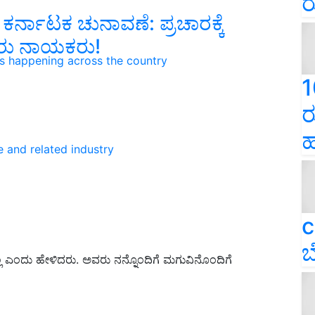
ರ
ರ್ನಾಟಕ ಚುನಾವಣೆ: ಪ್ರಚಾರಕ್ಕೆ
ವರು ನಾಯಕರು!
ns happening across the country
1
ರ
ಹ
e and related industry
c
ಬ
ಿಲ್ಲ ಎಂದು ಹೇಳಿದರು. ಅವರು ನನ್ನೊಂದಿಗೆ ಮಗುವಿನೊಂದಿಗೆ