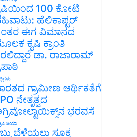
ೃಷಿಯಿಂದ 100 ಕೋಟಿ
ಹಿವಾಟು: ಹೆಲಿಕಾಪ್ಟರ್
ಂತರ ಈಗ ವಿಮಾನದ
ೂಲಕ ಕೃಷಿ ಕ್ರಾಂತಿ
ರಲಿದ್ದಾರೆ ಡಾ. ರಾಜಾರಾಮ್
್ರಿಪಾಠಿ
್ದಿಗಳು
ಾರತದ ಗ್ರಾಮೀಣ ಆರ್ಥಿಕತೆಗೆ
PO ನೇತೃತ್ವದ
ಗ್ರಿವೋಲ್ಟಾಯಿಕ್ಸ್‌ನ ಭರವಸೆ
್ರಿಪಿಡಿಯಾ
ಬ್ಬು ಬೆಳೆಯಲು ಸೂಕ್ತ