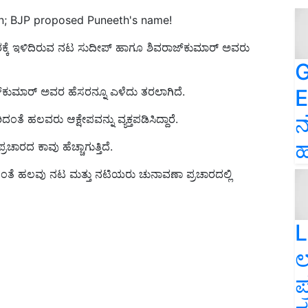
n; BJP proposed Puneeth's name!
ಕೆ ಇಳಿದಿರುವ ನಟ ಸುದೀಪ್‌ ಹಾಗೂ ಶಿವರಾಜ್‌ಕುಮಾರ್‌ ಅವರು
G
E
್‌ಕುಮಾರ್‌ ಅವರ ಹೆಸರನ್ನೂ ಎಳೆದು ತರಲಾಗಿದೆ.
ನ
ತೆ ಹಲವರು ಆಕ್ಷೇಪವನ್ನು ವ್ಯಕ್ತಪಡಿಸಿದ್ದಾರೆ.
ಹ
ಚಾರದ ಕಾವು ಹೆಚ್ಚಾಗುತ್ತಿದೆ.
ಿದಂತೆ ಹಲವು ನಟ ಮತ್ತು ನಟಿಯರು ಚುನಾವಣಾ ಪ್ರಚಾರದಲ್ಲಿ
L
ಲ
ಪ