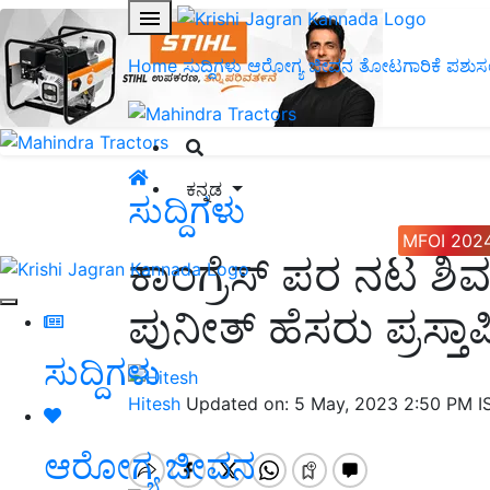
Home
ಸುದ್ದಿಗಳು
ಆರೋಗ್ಯ ಜೀವನ
ತೋಟಗಾರಿಕೆ
ಪಶುಸ
ಕನ್ನಡ
ಸುದ್ದಿಗಳು
MFOI 202
ಕಾಂಗ್ರೆಸ್‌ ಪರ ನಟ ಶಿ
ಪುನೀತ್‌ ಹೆಸರು ಪ್ರಸ್ತಾಪ
ಸುದ್ದಿಗಳು
Hitesh
Updated on: 5 May, 2023 2:50 PM 
ಆರೋಗ್ಯ ಜೀವನ