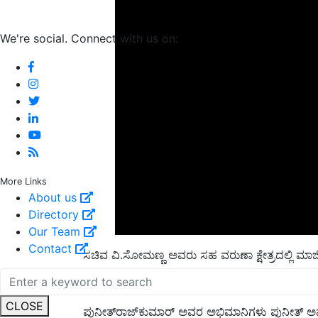
We're social. Connect with us on:
More Links
About us
Directory
Our Team
ಸಚಿವ ವಿ.ಸೋಮಣ್ಣ ಅವರು ಸಹ ವರುಣಾ ಕ್ಷೇತ್ರದಲ್ಲಿ ಮಾ
Contact
ಅವರ ಪರವಾಗಿ ಪ್ರಚಾರ ಮಾಡಿರುವುದಕ್ಕೆ ಅಸಮಾಧಾನ ವ್ಯಕ್ತ
ಪುನೀತ್‌ರಾಜ್‌ಕುಮಾರ್‌ ಅವರ ಅಭಿಮಾನಿಗಳು ಪುನೀತ್‌ 
CLOSE
ಪ್ರಾರಂಭಿಸಿದ್ದಾರೆ.