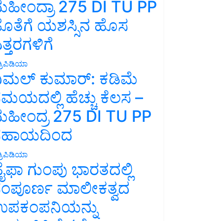
ಹೀಂದ್ರಾ 275 DI TU PP
ೊತೆಗೆ ಯಶಸ್ಸಿನ ಹೊಸ
ತ್ತರಗಳಿಗೆ
್ರಿಪಿಡಿಯಾ
ಿಮಲ್ ಕುಮಾರ್: ಕಡಿಮೆ
ಮಯದಲ್ಲಿ ಹೆಚ್ಚು ಕೆಲಸ –
ಹೀಂದ್ರ 275 DI TU PP
ಸಹಾಯದಿಂದ
್ರಿಪಿಡಿಯಾ
ೈಫಾ ಗುಂಪು ಭಾರತದಲ್ಲಿ
ಂಪೂರ್ಣ ಮಾಲೀಕತ್ವದ
ಪಕಂಪನಿಯನ್ನು