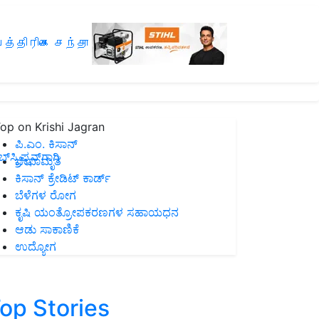
த்திரிகை சந்தா
op on Krishi Jagran
ಪಿ.ಎಂ. ಕಿಸಾನ್
ಸ್ಕ್ರಿಪ್ಷನ್‌ಗಾಗಿ
ಜೀವಾಮೃತ
ಕಿಸಾನ್ ಕ್ರೇಡಿಟ್ ಕಾರ್ಡ್
ಬೆಳೆಗಳ ರೋಗ
ಕೃಷಿ ಯಂತ್ರೋಪಕರಣಗಳ ಸಹಾಯಧನ
ಆಡು ಸಾಕಾಣಿಕೆ
ಉದ್ಯೋಗ
op Stories