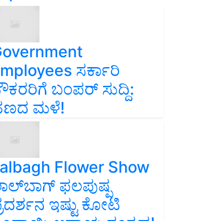
overnment
mployees ಸರ್ಕಾರಿ
ೌಕರರಿಗೆ ಬಂಪರ್‌ ಸುದ್ದಿ:
ಣದ ಮಳೆ!
albagh Flower Show
ಾಲ್‌ಬಾಗ್ ಫಲಪುಷ್ಪ
್ರದರ್ಶನ ಇಷ್ಟು ಕೋಟಿ