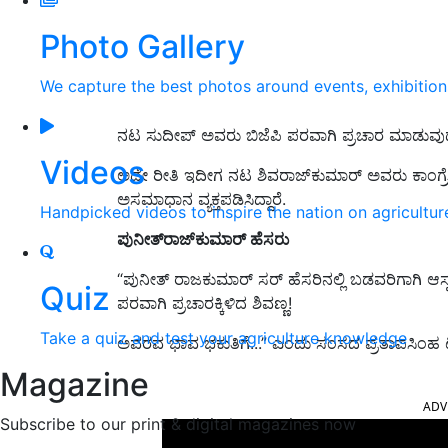
Photo Gallery
We capture the best photos around events, exhibitio
ನಟ ಸುದೀಪ್‌ ಅವರು ಬಿಜೆಪಿ ಪರವಾಗಿ ಪ್ರಚಾರ ಮಾಡುವುದಕ್
Videos
ಅದೇ ರೀತಿ ಇದೀಗ ನಟ ಶಿವರಾಜ್‌ಕುಮಾರ್‌ ಅವರು ಕಾಂಗ್ರೆಸ್
ಅಸಮಾಧಾನ ವ್ಯಕ್ತಪಡಿಸಿದ್ದಾರೆ.
Handpicked videos to inspire the nation on agricultur
ಪುನೀತ್‌ರಾಜ್‌ಕುಮಾರ್‌ ಹೆಸರು
“ಪುನೀತ್ ರಾಜಕುಮಾರ್ ಸರ್ ಹೆಸರಿನಲ್ಲಿ ಬಡವರಿಗಾಗಿ ಆಸ್ಪತ್
Quiz
ಪರವಾಗಿ ಪ್ರಚಾರಕ್ಕಿಳಿದ ಶಿವಣ್ಣ!
Take a quiz and test your agriculture knowledge
ಅವರವ ಭಾವ ಭಕುತಿಗೆ...” ಎಂದು ಸಂಸದ ಪ್ರತಾಪಸಿಂಹ ಟ್ವೀ
Magazine
ADV
Subscribe to our print & digital magazines now