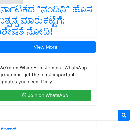
ರ್ನಾಟಕದ “ನಂದಿನಿ” ಹೊಸ
ತ್ಪನ್ನ ಮಾರುಕಟ್ಟೆಗೆ:
ಿಶೇಷತೆ ನೋಡಿ!
View More
We're on WhatsApp! Join our WhatsApp
group and get the most important
updates you need. Daily.
Join on WhatsApp
atest feeds
ಶೋಗಾಥೆ