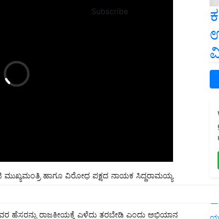
ಕ
Subscribe
ಉ
ವ
ಜಿ ಮುಖ್ಯಮಂತ್ರಿ ಹಾಗೂ ವಿರೋಧ ಪಕ್ಷದ ನಾಯಕ ಸಿದ್ದರಾಮಯ್ಯ
ಪಡಿಸಿದ್ದರು.
L
ಅವರ ಹೆಸರನ್ನು ರಾಜಕೀಯಕ್ಕೆ ಎಳೆದು ತರಬೇಡಿ ಎಂದು ಅಭಿಯಾನ
ಯ