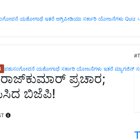
ಂಗೋಪನೆ
ಯಶೋಗಾಥೆ
ಇತರೆ
ಅಗ್ರಿಪೀಡಿಯಾ
ಸರ್ಕಾರಿ ಯೋಜನೆಗಳು
Quiz
ப
#T
4
ಪಶುಸಂಗೋಪನೆ
ಯಶೋಗಾಥೆ
ಸರ್ಕಾರಿ ಯೋಜನೆಗಳು
ಇತರೆ
ಮ್ಯಾಗಜಿನ್‌ ಸಬ್‌
ವರಾಜ್‌ಕುಮಾರ್‌ ಪ್ರಚಾರ;
ಿಸಿದ ಬಿಜೆಪಿ!
IST
T