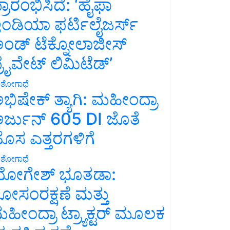
್ರಾರಂಭಿಸಿದೆ: ‘ಹೈಫಾ
ಂಡಿಯಾ ಫರ್ಟಿಲೈಜರ್ಸ್
ಂಡ್ ಟೆಕ್ನೋಲಾಜೀಸ್
್ರೈವೇಟ್ ಲಿಮಿಟೆಡ್’
ಶೋಗಾಥೆ
ಭಿಷೇಕ್ ತ್ಯಾಗಿ: ಮಹೀಂದ್ರಾ
ರ್ಜುನ್ 605 DI ಜೊತೆ
ೊಸ ಎತ್ತರಗಳಿಗೆ
ಶೋಗಾಥೆ
ೋಗೇಶ್ ಭೂತಡಾ:
ೋಸಂರಕ್ಷಣೆ ಮತ್ತು
ಹೀಂದ್ರಾ ಟ್ರ್ಯಾಕ್ಟರ್ ಮೂಲಕ