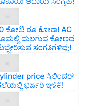
ೂಪಾಯಿ ಆದಾಯ ಸಂಗ್ರಹ!
0 ಕೋಟಿ ರೂ ಕೋಣ! AC
ೂಮಲ್ಲಿ ಮಲಗುವ ಕೋಣದ
ುಬ್ಬೇರಿಸುವ ಸಂಗತಿಗಳಿವು!
ylinder price ಸಿಲಿಂಡರ್‌
ೆಲೆಯಲ್ಲಿ ಭರ್ಜರಿ ಇಳಿಕೆ!