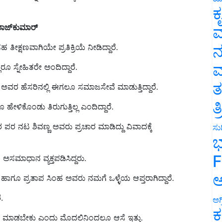
ಕ
ಾಜ್‌ಕುಮಾರ್‌
ವ
್ಷಣವಾಗಿಯೇ ಪ್ರತಿಕ್ರಿಯೆ ನೀಡಿದ್ದಾರೆ.
ನ
ೂ ಸ್ನೇಹಿತರೇ ಅಂದಿದ್ದಾರೆ.
ಮ
 ಅವರ ಹೆಸರಿನಲ್ಲಿ ಈಗಲೂ ಸಮಾಜಸೇವೆ ಮಾಡುತ್ತಿದ್ದಾರೆ.
ತ
ೇಳಿಕೊಂಡು ತಿರುಗುತ್ತಿಲ್ಲ ಎಂದಿದ್ದಾರೆ.
ತ
ರ ನಟ ಶಿವಣ್ಣ ಅವರು ಪ್ರಚಾರ ಮಾಡಿದ್ದು ವಿವಾದಕ್ಕೆ
ಸುದ
ಭ
ಸಮಾಧಾನ ವ್ಯಕ್ತಪಡಿಸಿದ್ದರು.
F
ಣ ಹಾಗೂ ಪ್ರತಾಪ ಸಿಂಹ ಅವರು ನಮಗೆ ಒಳ್ಳೆಯ ಆಪ್ತರಾಗಿದ್ದಾರೆ.
ಅ
.
ಅಗ
ೇಟಿ ಮಾಡಬೇಕು ಎಂದು ಮೊದಲಿನಿಂದಲೂ ಆಸೆ ಇತ್ತು.
ಕ