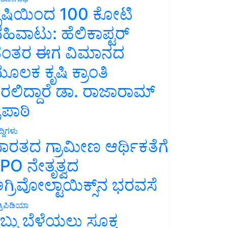
ೃಷಿಯಿಂದ 100 ಕೋಟಿ
ಹಿವಾಟು: ಹೆಲಿಕಾಪ್ಟರ್
ಂತರ ಈಗ ವಿಮಾನದ
ೂಲಕ ಕೃಷಿ ಕ್ರಾಂತಿ
ರಲಿದ್ದಾರೆ ಡಾ. ರಾಜಾರಾಮ್
್ರಿಪಾಠಿ
್ದಿಗಳು
ಾರತದ ಗ್ರಾಮೀಣ ಆರ್ಥಿಕತೆಗೆ
PO ನೇತೃತ್ವದ
ಗ್ರಿವೋಲ್ಟಾಯಿಕ್ಸ್‌ನ ಭರವಸೆ
್ರಿಪಿಡಿಯಾ
ಬ್ಬು ಬೆಳೆಯಲು ಸೂಕ್ತ