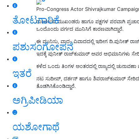
Pro-Congress Actor Shivrajkumar Campaig
ತೋಟಗಾರಿಕೆ
ರಾಜಕೀಯ ಮುಖಂಡರು ಹಾಗೂ ಪಕ್ಷಗಳ ಪರವಾಗಿ ಪ್ರಚಾರಕ್
ಒಂದೊಂದು ವರ್ಗದ ಮುನಿಸಿಗೆ ಕಾರಣವಾಗಿದ್ದಾರೆ.
ಈ ಮುನಿಸು, ವಾದ- ವಿವಾದದಲ್ಲಿ ಇದೀಗ ದಿ.ಪುನೀತ್‌ ರಾಜ
ಪಶುಸಂಗೋಪನೆ
ಇದಕ್ಕೆ ಪುನೀತ್‌ ರಾಜ್‌ಕುಮಾರ್‌ ಅವರ ಅಭಿಮಾನಿಗಳು ಸೇರಿದಂ
ಕಳೆದ ಒಂದು ತಿಂಗಳ ಅಂತರದಲ್ಲಿ ರಾಜ್ಯದಲ್ಲಿ ಚುನಾವಣಾ ಪ್ರ
ಇತರೆ
ನಟ ಸುದೀಪ್‌, ದರ್ಶನ್‌ ಹಾಗೂ ಶಿವರಾಜ್‌ಕುಮಾರ್‌ ಸೇರ
ತೊಡಗಿಸಿಕೊಂಡಿದ್ದಾರೆ.
ಅಗ್ರಿಪೀಡಿಯಾ
ಯಶೋಗಾಥೆ