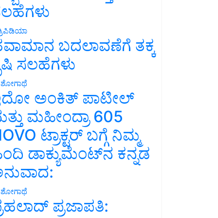
ಲಹೆಗಳು
್ರಿಪಿಡಿಯಾ
ವಾಮಾನ ಬದಲಾವಣೆಗೆ ತಕ್ಕ
ೃಷಿ ಸಲಹೆಗಳು
ಶೋಗಾಥೆ
ದೋ ಅಂಕಿತ್ ಪಾಟೀಲ್
ತ್ತು ಮಹೀಂದ್ರಾ 605
OVO ಟ್ರಾಕ್ಟರ್ ಬಗ್ಗೆ ನಿಮ್ಮ
ಿಂದಿ ಡಾಕ್ಯುಮೆಂಟ್‌ನ ಕನ್ನಡ
ನುವಾದ:
ಶೋಗಾಥೆ
್ರಹಲಾದ್ ಪ್ರಜಾಪತಿ: