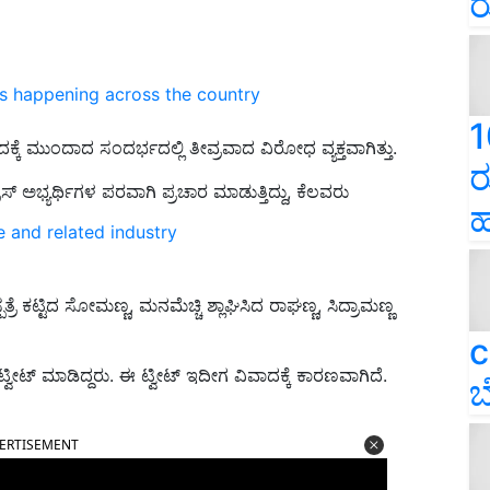
ರ
ns happening across the country
1
ಕೆ ಮುಂದಾದ ಸಂದರ್ಭದಲ್ಲಿ ತೀವ್ರವಾದ ವಿರೋಧ ವ್ಯಕ್ತವಾಗಿತ್ತು.
ರ
‌ ಅಭ್ಯರ್ಥಿಗಳ ಪರವಾಗಿ ಪ್ರಚಾರ ಮಾಡುತ್ತಿದ್ದು, ಕೆಲವರು
ಹ
e and related industry
ರೆ ಕಟ್ಟಿದ ಸೋಮಣ್ಣ, ಮನಮೆಚ್ಚಿ ಶ್ಲಾಘಿಸಿದ ರಾಘಣ್ಣ, ಸಿದ್ರಾಮಣ್ಣ
c
ಟ್‌ ಮಾಡಿದ್ದರು. ಈ ಟ್ವೀಟ್‌ ಇದೀಗ ವಿವಾದಕ್ಕೆ ಕಾರಣವಾಗಿದೆ.
ಬ
ERTISEMENT