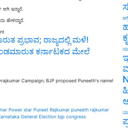
ಆಗಿ ಇದ್ದಾರೆ.
ಸ
ು ಹೇಳಿದ್ದಾರೆ.
ಅಗ
ಹ
nt
ಪ್ರಭಾವ; ರಾಜ್ಯದಲ್ಲಿ ಮಳೆ!
ಕ
ಡಮಾರುತ ಕರ್ನಾಟಕದ ಮೇಲೆ
ಯ
ಇ
ಮ
vrajkumar Campaign; BJP proposed Puneeth's name!
N
ಹ
ಅ
umar
Power star Puneet Rajkumar
puneeth rajkumar
arnataka General Election
bjp
congress
ಯ
ಪ