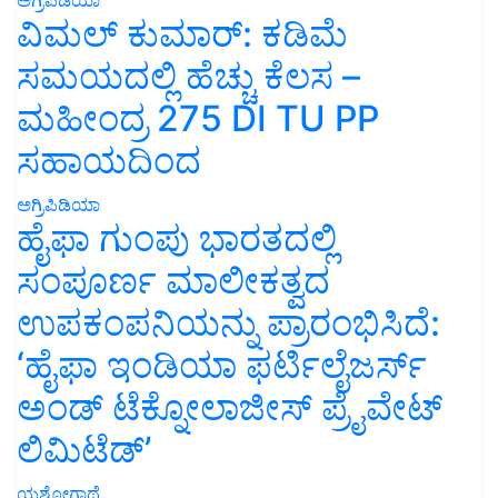
ವಿಮಲ್ ಕುಮಾರ್: ಕಡಿಮೆ
ಸಮಯದಲ್ಲಿ ಹೆಚ್ಚು ಕೆಲಸ –
ಮಹೀಂದ್ರ 275 DI TU PP
ಸಹಾಯದಿಂದ
ಅಗ್ರಿಪಿಡಿಯಾ
ಹೈಫಾ ಗುಂಪು ಭಾರತದಲ್ಲಿ
ಸಂಪೂರ್ಣ ಮಾಲೀಕತ್ವದ
ಉಪಕಂಪನಿಯನ್ನು ಪ್ರಾರಂಭಿಸಿದೆ:
‘ಹೈಫಾ ಇಂಡಿಯಾ ಫರ್ಟಿಲೈಜರ್ಸ್
ಅಂಡ್ ಟೆಕ್ನೋಲಾಜೀಸ್ ಪ್ರೈವೇಟ್
ಲಿಮಿಟೆಡ್’
ಯಶೋಗಾಥೆ