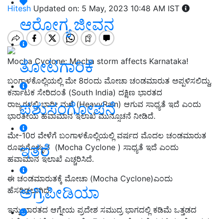
Hitesh
Updated on: 5 May, 2023 10:48 AM IST
ಆರೋಗ್ಯ ಜೀವನ
Mocha Cyclone: Mocha storm affects Karnataka!
ತೋಟಗಾರಿಕೆ
ಬಂಗಾಳಕೊಲ್ಲಿಯಲ್ಲಿ ಮೇ 8ರಂದು ಮೋಚಾ ಚಂಡಮಾರುತ ಅಪ್ಪಳಿಸಲಿದ್ದು,
ಕರ್ನಾಟಕ ಸೇರಿದಂತೆ (South India) ದಕ್ಷಿಣ ಭಾರತದ
ಪಶುಸಂಗೋಪನೆ
ರಾಜ್ಯಗಳಲ್ಲಿ ಭಾರೀ ಮಳೆ (HeavyRain) ಆಗುವ ಸಾಧ್ಯತೆ ಇದೆ ಎಂದು
ಭಾರತೀಯ ಹವಾಮಾನ ಇಲಾಖೆ ಮುನ್ಸೂಚನೆ ನೀಡಿದೆ.
ಮೇ-10ರ ವೇಳೆಗೆ ಬಂಗಾಳಕೊಲ್ಲಿಯಲ್ಲಿ ವರ್ಷದ ಮೊದಲ ಚಂಡಮಾರುತ
ಇತರೆ
ರೂಪುಗೊಳ್ಳುವ (Mocha Cyclone ) ಸಾಧ್ಯತೆ ಇದೆ ಎಂದು
ಹವಾಮಾನ ಇಲಾಖೆ ಎಚ್ಚರಿಸಿದೆ.
ಈ ಚಂಡಮಾರುತಕ್ಕೆ ಮೋಚಾ (Mocha Cyclone)ಎಂದು
ಅಗ್ರಿಪೀಡಿಯಾ
ಹೆಸರಿಡಲಾಗಿದೆ.
ಇನ್ನು ಭಾರತದ ಆಗ್ನೇಯ ಪ್ರದೇಶ ಸಮುದ್ರ ಭಾಗದಲ್ಲಿ ಕಡಿಮೆ ಒತ್ತಡದ