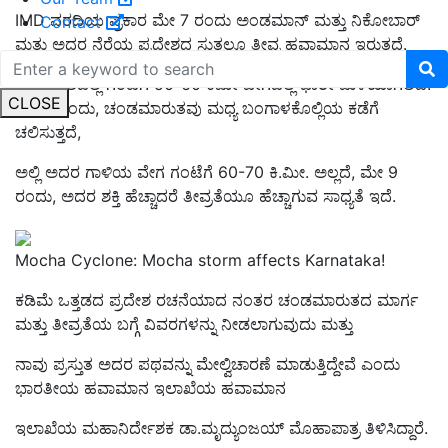
IMD ವರದಿಯ ಪ್ರಕಾರ ಮೇ 7 ರಂದು ಅಂಡಮಾನ್ ಮತ್ತು ನಿಕೋಬಾರ್
Contact
ಮತ್ತು ಅದರ ನೆರೆಯ ಪ್ರದೇಶದ ಸುತ್ತಲೂ ತೀವ್ರ ಹವಾಮಾನ ಇರುತ್ತದೆ.
ಈ ಪ್ರದೇಶದಲ್ಲಿ ಗಂಟೆಗೆ 50-60 ಕಿಮೀ ವೇಗದಲ್ಲಿ ಭಾರೀ ಮಳೆಯಾಗಲಿದೆ.
CLOSE
ಮೇ 8 ರಂದು, ಚಂಡಮಾರುತವು ಮಧ್ಯ ಬಂಗಾಳಕೊಲ್ಲಿಯ ಕಡೆಗೆ
ಚಲಿಸುತ್ತದೆ,
ಅಲ್ಲಿ ಅದರ ಗಾಳಿಯ ವೇಗ ಗಂಟೆಗೆ 60-70 ಕಿ.ಮೀ. ಅಲ್ಲದೆ, ಮೇ 9
ರಂದು, ಅದರ ಶಕ್ತಿ ಹೆಚ್ಚಾದರೆ ತೀವ್ರತೆಯೂ ಹೆಚ್ಚಾಗುವ ಸಾಧ್ಯತೆ ಇದೆ.
Mocha Cyclone: Mocha storm affects Karnataka!
ಕಡಿಮೆ ಒತ್ತಡದ ಪ್ರದೇಶ ರಚನೆಯಾದ ನಂತರ ಚಂಡಮಾರುತದ ಮಾರ್ಗ
ಮತ್ತು ತೀವ್ರತೆಯ ಬಗ್ಗೆ ವಿವರಗಳನ್ನು ನೀಡಲಾಗುವುದು ಮತ್ತು
ನಾವು ಪ್ರಸ್ತುತ ಅದರ ಪಥವನ್ನು ಮೇಲ್ವಿಚಾರಣೆ ಮಾಡುತ್ತಿದ್ದೇವೆ ಎಂದು
ಭಾರತೀಯ ಹವಾಮಾನ ಇಲಾಖೆಯ ಹವಾಮಾನ
ಇಲಾಖೆಯ ಮಹಾನಿರ್ದೇಶಕ ಡಾ.ಮೃದ್ಯುಂಜಯ್ ಮೊಹಾಪಾತ್ರ ತಿಳಿಸಿದ್ದಾರೆ.