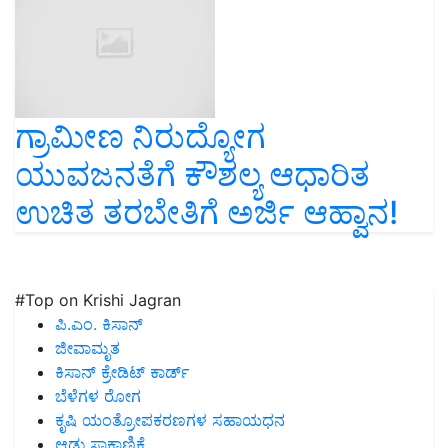
ಗ್ರಾಮೀಣ ನಿರುದ್ಯೋಗ
ಯುವಜನತೆಗೆ ಕೌಶಲ್ಯ ಆಧಾರಿತ
ಉಚಿತ ತರಬೇತಿಗೆ ಅರ್ಜಿ ಆಹ್ವಾನ!
#Top on Krishi Jagran
ಪಿ.ಎಂ. ಕಿಸಾನ್
ಜೀವಾಮೃತ
ಕಿಸಾನ್ ಕ್ರೇಡಿಟ್ ಕಾರ್ಡ್
ಬೆಳೆಗಳ ರೋಗ
ಕೃಷಿ ಯಂತ್ರೋಪಕರಣಗಳ ಸಹಾಯಧನ
ಆಡು ಸಾಕಾಣಿಕೆ