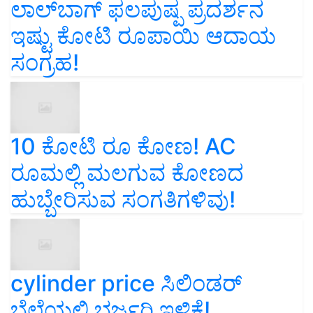
ಲಾಲ್‌ಬಾಗ್ ಫಲಪುಷ್ಪ ಪ್ರದರ್ಶನ
ಇಷ್ಟು ಕೋಟಿ ರೂಪಾಯಿ ಆದಾಯ
ಸಂಗ್ರಹ!
10 ಕೋಟಿ ರೂ ಕೋಣ! AC
ರೂಮಲ್ಲಿ ಮಲಗುವ ಕೋಣದ
ಹುಬ್ಬೇರಿಸುವ ಸಂಗತಿಗಳಿವು!
cylinder price ಸಿಲಿಂಡರ್‌
ಬೆಲೆಯಲ್ಲಿ ಭರ್ಜರಿ ಇಳಿಕೆ!