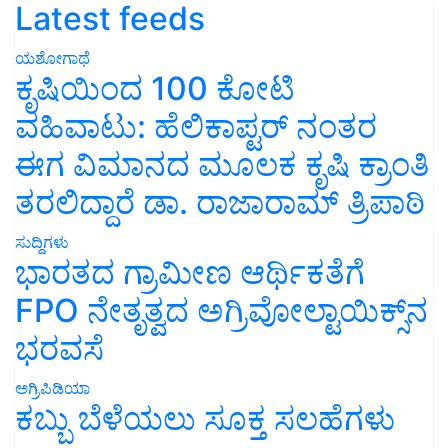
Latest feeds
ಯಶೋಗಾಥೆ
ಕೃಷಿಯಿಂದ 100 ಕೋಟಿ
ವಹಿವಾಟು: ಹೆಲಿಕಾಪ್ಟರ್ ನಂತರ
ಈಗ ವಿಮಾನದ ಮೂಲಕ ಕೃಷಿ ಕ್ರಾಂತಿ
ತರಲಿದ್ದಾರೆ ಡಾ. ರಾಜಾರಾಮ್ ತ್ರಿಪಾಠಿ
ಸುದ್ದಿಗಳು
ಭಾರತದ ಗ್ರಾಮೀಣ ಆರ್ಥಿಕತೆಗೆ
FPO ನೇತೃತ್ವದ ಅಗ್ರಿವೋಲ್ಟಾಯಿಕ್ಸ್‌ನ
ಭರವಸೆ
ಅಗ್ರಿಪಿಡಿಯಾ
ಕಬ್ಬು ಬೆಳೆಯಲು ಸೂಕ್ತ ಸಲಹೆಗಳು