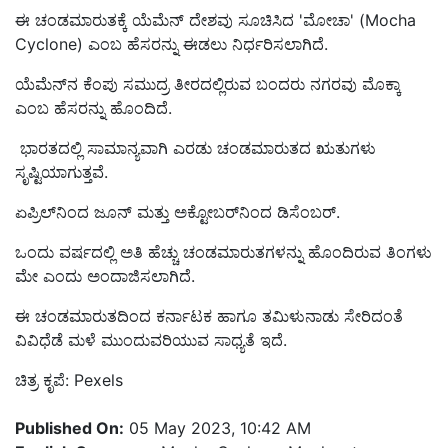
ಈ ಚಂಡಮಾರುತಕ್ಕೆ ಯೆಮೆನ್ ದೇಶವು ಸೂಚಿಸಿದ 'ಮೋಚಾ' (Mocha
Cyclone) ಎಂಬ ಹೆಸರನ್ನು ಈಡಲು ನಿರ್ಧರಿಸಲಾಗಿದೆ.
ಯೆಮೆನ್‌ನ ಕೆಂಪು ಸಮುದ್ರ ತೀರದಲ್ಲಿರುವ ಬಂದರು ನಗರವು ಮೊಕ್ಕಾ
ಎಂಬ ಹೆಸರನ್ನು ಹೊಂದಿದೆ.
ಭಾರತದಲ್ಲಿ ಸಾಮಾನ್ಯವಾಗಿ ಎರಡು ಚಂಡಮಾರುತದ ಋತುಗಳು
ಸೃಷ್ಟಿಯಾಗುತ್ತವೆ.
ಏಪ್ರಿಲ್‌ನಿಂದ ಜೂನ್ ಮತ್ತು ಅಕ್ಟೋಬರ್‌ನಿಂದ ಡಿಸೆಂಬರ್.
ಒಂದು ವರ್ಷದಲ್ಲಿ ಅತಿ ಹೆಚ್ಚು ಚಂಡಮಾರುತಗಳನ್ನು ಹೊಂದಿರುವ ತಿಂಗಳು
ಮೇ ಎಂದು ಅಂದಾಜಿಸಲಾಗಿದೆ.
ಈ ಚಂಡಮಾರುತದಿಂದ ಕರ್ನಾಟಕ ಹಾಗೂ ತಮಿಳುನಾಡು ಸೇರಿದಂತೆ
ವಿವಿಧೆಡೆ ಮಳೆ ಮುಂದುವರಿಯುವ ಸಾಧ್ಯತೆ ಇದೆ.
ಚಿತ್ರ ಕೃಪೆ: Pexels
Published On:
05 May 2023, 10:42 AM