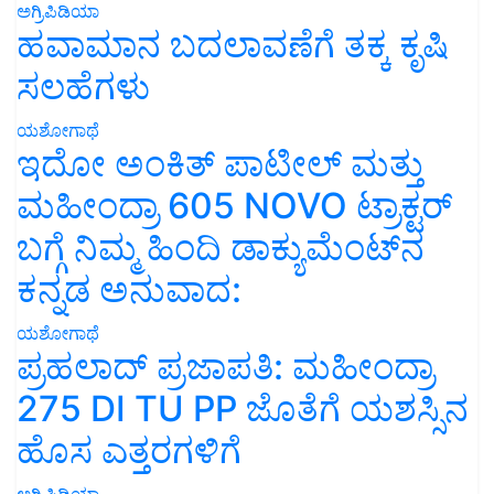
ಅಗ್ರಿಪಿಡಿಯಾ
ಹವಾಮಾನ ಬದಲಾವಣೆಗೆ ತಕ್ಕ ಕೃಷಿ
ಸಲಹೆಗಳು
ಯಶೋಗಾಥೆ
ಇದೋ ಅಂಕಿತ್ ಪಾಟೀಲ್ ಮತ್ತು
ಮಹೀಂದ್ರಾ 605 NOVO ಟ್ರಾಕ್ಟರ್
ಬಗ್ಗೆ ನಿಮ್ಮ ಹಿಂದಿ ಡಾಕ್ಯುಮೆಂಟ್‌ನ
ಕನ್ನಡ ಅನುವಾದ:
ಯಶೋಗಾಥೆ
ಪ್ರಹಲಾದ್ ಪ್ರಜಾಪತಿ: ಮಹೀಂದ್ರಾ
275 DI TU PP ಜೊತೆಗೆ ಯಶಸ್ಸಿನ
ಹೊಸ ಎತ್ತರಗಳಿಗೆ
ಅಗ್ರಿಪಿಡಿಯಾ