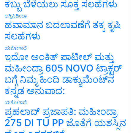
ಕಬ್ಬು ಬೆಳೆಯಲು ಸೂಕ್ತ ಸಲಹೆಗಳು
ಅಗ್ರಿಪಿಡಿಯಾ
ಹವಾಮಾನ ಬದಲಾವಣೆಗೆ ತಕ್ಕ ಕೃಷಿ
ಸಲಹೆಗಳು
ಯಶೋಗಾಥೆ
ಇದೋ ಅಂಕಿತ್ ಪಾಟೀಲ್ ಮತ್ತು
ಮಹೀಂದ್ರಾ 605 NOVO ಟ್ರಾಕ್ಟರ್
ಬಗ್ಗೆ ನಿಮ್ಮ ಹಿಂದಿ ಡಾಕ್ಯುಮೆಂಟ್‌ನ
ಕನ್ನಡ ಅನುವಾದ:
ಯಶೋಗಾಥೆ
ಪ್ರಹಲಾದ್ ಪ್ರಜಾಪತಿ: ಮಹೀಂದ್ರಾ
275 DI TU PP ಜೊತೆಗೆ ಯಶಸ್ಸಿನ