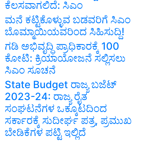
ಕೆಲಸವಾಗಲಿದೆ: ಸಿಎಂ
ಮನೆ ಕಟ್ಟಿಕೊಳ್ಳುವ ಬಡವರಿಗೆ ಸಿಎಂ
ಬೊಮ್ಮಾಯಿಯವರಿಂದ ಸಿಹಿಸುದ್ದಿ!
ಗಡಿ ಅಭಿವೃದ್ಧಿ ಪ್ರಾಧಿಕಾರಕ್ಕೆ 100
ಕೋಟಿ: ಕ್ರಿಯಾಯೋಜನೆ ಸಲ್ಲಿಸಲು
ಸಿಎಂ ಸೂಚನೆ
State Budget ರಾಜ್ಯ ಬಜೆಟ್‌
2023-24: ರಾಜ್ಯ ರೈತ
ಸಂಘಟನೆಗಳ ಒಕ್ಕೂಟದಿಂದ
ಸರ್ಕಾರಕ್ಕೆ ಸುದೀರ್ಘ ಪತ್ರ, ಪ್ರಮುಖ
ಬೇಡಿಕೆಗಳ ಪಟ್ಟಿ ಇಲ್ಲಿದೆ