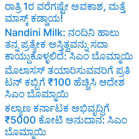
ರಾತ್ರಿ 1ರ ವರೆಗಷ್ಟೇ ಅವಕಾಶ, ಮತ್ತೆ
ಮಾಸ್ಕ್‌ ಕಡ್ಡಾಯ!
Nandini Milk: ನಂದಿನಿ ಹಾಲು
ತನ್ನ ಪ್ರತ್ಯೇಕ ಅಸ್ತಿತ್ವವನ್ನು ಸದಾ
ಕಾಯ್ದುಕೊಳ್ಳಲಿದೆ: ಸಿಎಂ ಬೊಮ್ಮಾಯಿ
ಮೊಲಾಸಸ್ ತಯಾರಿಸುವವರಿಗೆ ಪ್ರತಿ
ಟನ್‌ ಕಬ್ಬಿಗೆ ₹100 ಹೆಚ್ಚಿಸಿ ಆದೇಶ
ಸಿಎಂ ಬೊಮ್ಮಾಯಿ
ಕಲ್ಯಾಣ ಕರ್ನಾಟಕ ಅಭಿವೃದ್ಧಿಗೆ
₹5000 ಕೋಟಿ ಅನುದಾನ: ಸಿಎಂ
ಬೊಮ್ಮಾಯಿ