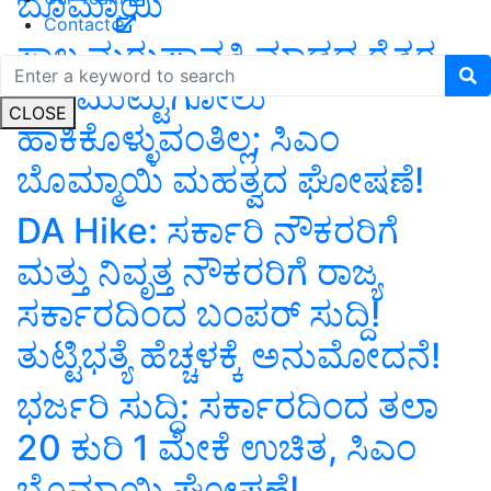
ಬೊಮ್ಮಾಯಿ
Contact
ಸಾಲ ಮರುಪಾವತಿ ಮಾಡದ ರೈತರ
ಆಸ್ತಿ ಮುಟ್ಟುಗೋಲು
CLOSE
ಹಾಕಿಕೊಳ್ಳುವಂತಿಲ್ಲ; ಸಿಎಂ
ಬೊಮ್ಮಾಯಿ ಮಹತ್ವದ ಘೋಷಣೆ!
DA Hike: ಸರ್ಕಾರಿ ನೌಕರರಿಗೆ
ಮತ್ತು ನಿವೃತ್ತ ನೌಕರರಿಗೆ ರಾಜ್ಯ
ಸರ್ಕಾರದಿಂದ ಬಂಪರ್‌ ಸುದ್ದಿ!
ತುಟ್ಟಿಭತ್ಯೆ ಹೆಚ್ಚಳಕ್ಕೆ ಅನುಮೋದನೆ!
ಭರ್ಜರಿ ಸುದ್ದಿ: ಸರ್ಕಾರದಿಂದ ತಲಾ
20 ಕುರಿ 1 ಮೇಕೆ ಉಚಿತ, ಸಿಎಂ
ಬೊಮ್ಮಾಯಿ ಘೋಷಣೆ!