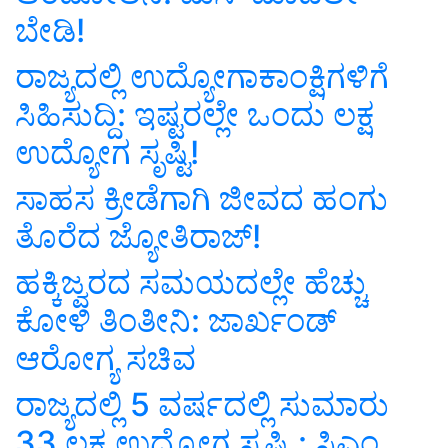
ಬೇಡಿ!
ರಾಜ್ಯದಲ್ಲಿ ಉದ್ಯೋಗಾಕಾಂಕ್ಷಿಗಳಿಗೆ
ಸಿಹಿಸುದ್ದಿ: ಇಷ್ಟರಲ್ಲೇ ಒಂದು ಲಕ್ಷ
ಉದ್ಯೋಗ ಸೃಷ್ಟಿ!
ಸಾಹಸ ಕ್ರೀಡೆಗಾಗಿ ಜೀವದ ಹಂಗು
ತೊರೆದ ಜ್ಯೋತಿರಾಜ್!
ಹಕ್ಕಿಜ್ವರದ ಸಮಯದಲ್ಲೇ ಹೆಚ್ಚು
ಕೋಳಿ ತಿಂತೀನಿ: ಜಾರ್ಖಂಡ್‌
ಆರೋಗ್ಯ ಸಚಿವ
ರಾಜ್ಯದಲ್ಲಿ 5 ವರ್ಷದಲ್ಲಿ ಸುಮಾರು
33 ಲಕ್ಷ ಉದ್ಯೋಗ ಸೃಷ್ಟಿ : ಸಿಎಂ