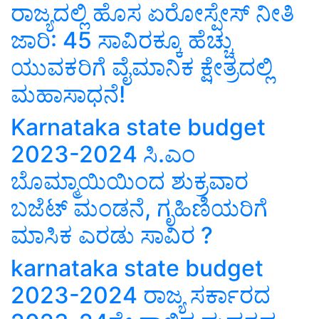
ರಾಜ್ಯದಲ್ಲಿ ಹೊಸ ಏರೋಸ್ಪೇಸ್‌ ನೀತಿ
ಜಾರಿ: 45 ಸಾವಿರಕ್ಕೂ ಹೆಚ್ಚು
ಯುವಕರಿಗೆ ವೈಮಾನಿಕ ಕ್ಷೇತ್ರದಲ್ಲಿ
ಮಹಾಸಾಧನೆ!
Karnataka state budget
2023-2024 ಸಿ.ಎಂ
ಬೊಮ್ಮಾಯಿಯಿಂದ ಶುಕ್ರವಾರ
ಬಜೆಟ್‌ ಮಂಡನೆ, ಗೃಹಿಣಿಯರಿಗೆ
ಮಾಸಿಕ ಎರಡು ಸಾವಿರ ?
karnataka state budget
2023-2024 ರಾಜ್ಯ ಸರ್ಕಾರದ