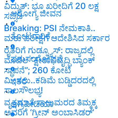
ವಿದ್ಯುತ್‌: ಭೂ ಖರೀದಿಗೆ 20 ಲಕ್ಷ
ಆರೋಗ್ಯ ಜೀವನ
ಸಬ್ಸಿಡಿ
Breaking: PSI ನೇಮಕಾತಿ..
ತೋಟಗಾರಿಕೆ
ಮರು ಪರೀಕ್ಷೆಗೆ ಆದೇಶಿಸಿದ ಸರ್ಕಾರ
ರೈತರಿಗೆ ಗುಡ್ನ್ಯೂಸ್: ರಾಜ್ಯದಲ್ಲಿ
ಪಶುಸಂಗೋಪನೆ
ಮೊದಲ “ಕ್ಷೀರಾಭಿವೃದ್ಧಿ ಬ್ಯಾಂಕ್‌
ಸ್ಥಾಪನೆ”; 260 ಕೋಟಿ
ಮೀಸಲು..ಕಡಿಮೆ ಬಡ್ಡಿದರದಲ್ಲಿ
ಇತರೆ
ಸಾಲಸೌಲಭ್ಯ!
ವೃಕ್ಷಮಾತೆ ಸಾಲುಮರದ ತಿಮ್ಮಕ್ಕ
ಅಗ್ರಿಪೀಡಿಯಾ
ಅವರಿಗೆ ‘ಗ್ರೀನ್ ಅಂಬಾಸಿಡರ್ʼ