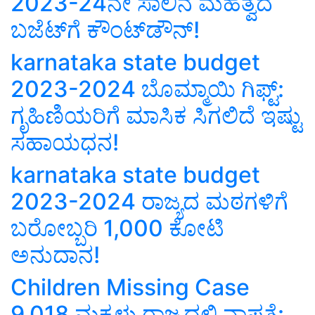
2023-24ನೇ ಸಾಲಿನ ಮಹತ್ವದ
ಬಜೆಟ್‌ಗೆ ಕೌಂಟ್‌ಡೌನ್‌!
karnataka state budget
2023-2024 ಬೊಮ್ಮಾಯಿ ಗಿಫ್ಟ್‌:
ಗೃಹಿಣಿಯರಿಗೆ ಮಾಸಿಕ ಸಿಗಲಿದೆ ಇಷ್ಟು
ಸಹಾಯಧನ!
karnataka state budget
2023-2024 ರಾಜ್ಯದ ಮಠಗಳಿಗೆ
ಬರೋಬ್ಬರಿ 1,000 ಕೋಟಿ
ಅನುದಾನ!
Children Missing Case
9,018 ಮಕ್ಕಳು ರಾಜ್ಯದಲ್ಲಿ ನಾಪತ್ತೆ: