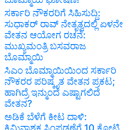
ಸರ್ಕಾರಿ ನೌಕರರಿಗೆ ಸಿಹಿಸುದ್ದಿ:
ಸುಧಾಕರ್ ರಾವ್ ನೇತೃತ್ವದಲ್ಲಿ ಏಳನೇ
ವೇತನ ಆಯೋಗ ರಚನೆ:
ಮುಖ್ಯಮಂತ್ರಿ ಬಸವರಾಜ
ಬೊಮ್ಮಾಯಿ
ಸಿಎಂ ಬೊಮ್ಮಾಯಿಯಿಂದ ಸರ್ಕಾರಿ
ನೌಕರರ ಪರಿಷ್ಕೃತ ವೇತನ ಪ್ರಕಟ;
ಹಾಗಿದ್ರೆ ಇನ್ಮುಂದೆ ಎಷ್ಟಾಗಲಿದೆ
ವೇತನ?
ಅಡಿಕೆ ಬೆಳೆಗೆ ಕೀಟ ದಾಳಿ:
ಕ್ರಿಮಿನಾಶಕ ಸಿಂಪಡಣೆಗೆ 10 ಕೋಟಿ