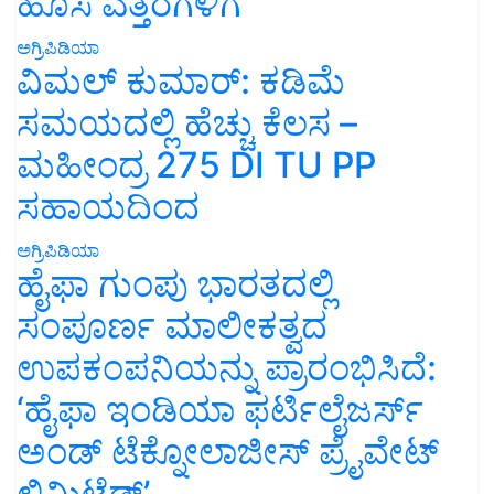
ಹೊಸ ಎತ್ತರಗಳಿಗೆ
ಅಗ್ರಿಪಿಡಿಯಾ
ವಿಮಲ್ ಕುಮಾರ್: ಕಡಿಮೆ
ಸಮಯದಲ್ಲಿ ಹೆಚ್ಚು ಕೆಲಸ –
ಮಹೀಂದ್ರ 275 DI TU PP
ಸಹಾಯದಿಂದ
ಅಗ್ರಿಪಿಡಿಯಾ
ಹೈಫಾ ಗುಂಪು ಭಾರತದಲ್ಲಿ
ಸಂಪೂರ್ಣ ಮಾಲೀಕತ್ವದ
ಉಪಕಂಪನಿಯನ್ನು ಪ್ರಾರಂಭಿಸಿದೆ:
‘ಹೈಫಾ ಇಂಡಿಯಾ ಫರ್ಟಿಲೈಜರ್ಸ್
ಅಂಡ್ ಟೆಕ್ನೋಲಾಜೀಸ್ ಪ್ರೈವೇಟ್
ಲಿಮಿಟೆಡ್’