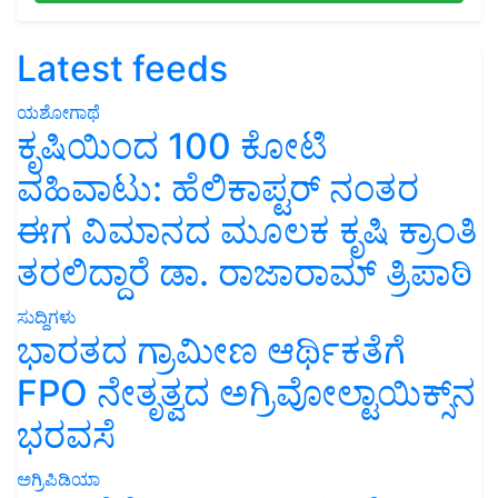
Latest feeds
ಯಶೋಗಾಥೆ
ಕೃಷಿಯಿಂದ 100 ಕೋಟಿ
ವಹಿವಾಟು: ಹೆಲಿಕಾಪ್ಟರ್ ನಂತರ
ಈಗ ವಿಮಾನದ ಮೂಲಕ ಕೃಷಿ ಕ್ರಾಂತಿ
ತರಲಿದ್ದಾರೆ ಡಾ. ರಾಜಾರಾಮ್ ತ್ರಿಪಾಠಿ
ಸುದ್ದಿಗಳು
ಭಾರತದ ಗ್ರಾಮೀಣ ಆರ್ಥಿಕತೆಗೆ
FPO ನೇತೃತ್ವದ ಅಗ್ರಿವೋಲ್ಟಾಯಿಕ್ಸ್‌ನ
ಭರವಸೆ
ಅಗ್ರಿಪಿಡಿಯಾ