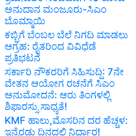
ಅನುದಾನ ಮಂಜೂರು-ಸಿಎಂ
ಬೊಮ್ಮಾಯಿ
ಕಬ್ಬಿಗೆ ಬೆಂಬಲ ಬೆಲೆ ನಿಗದಿ ಮಾಡಲು
ಆಗ್ರಹ: ರೈತರಿಂದ ವಿವಿಧೆಡೆ
ಪ್ರತಿಭಟನೆ
ಸರ್ಕಾರಿ ನೌಕರರಿಗೆ ಸಿಹಿಸುದ್ದಿ: 7ನೇ
ವೇತನ ಆಯೋಗ ರಚನೆಗೆ ಸಿಎಂ
ಅನುಮೋದನೆ: ಆರು ತಿಂಗಳಲ್ಲಿ
ಶಿಫಾರಸ್ಸು ಸಾಧ್ಯತೆ!
KMF ಹಾಲು,ಮೊಸರಿನ ದರ ಹೆಚ್ಚಳ:
ಇನ್ನೆರಡು ದಿನದಲ್ಲಿ ನಿರ್ಧಾರ!