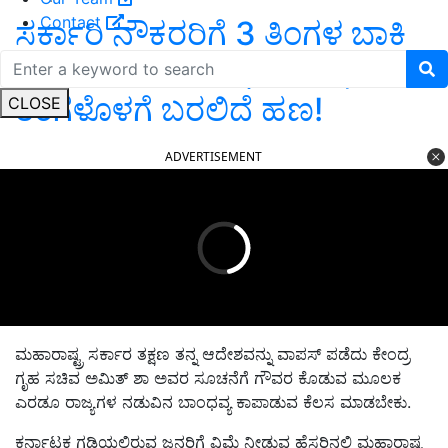
Contact
ಸರ್ಕಾರಿ ನೌಕರರಿಗೆ 3 ತಿಂಗಳ ಬಾಕಿ
ಡಿಎ ನೀಡುವುದಾಗಿ ಘೋಷಣೆ; ಈ
ತಿಂಗಳೊಳಗೆ ಬರಲಿದೆ ಹಣ!
CLOSE
ADVERTISEMENT
ಮಹಾರಾಷ್ಟ್ರ ಸರ್ಕಾರ ತಕ್ಷಣ ತನ್ನ ಆದೇಶವನ್ನು ವಾಪಸ್ ಪಡೆದು ಕೇಂದ್ರ
ಗೃಹ ಸಚಿವ ಅಮಿತ್ ಶಾ ಅವರ ಸೂಚನೆಗೆ ಗೌವರ ಕೊಡುವ ಮೂಲಕ
ಎರಡೂ ರಾಜ್ಯಗಳ ನಡುವಿನ ಬಾಂಧವ್ಯ ಕಾಪಾಡುವ ಕೆಲಸ ಮಾಡಬೇಕು.
ಕರ್ನಾಟಕ ಗಡಿಯಲ್ಲಿರುವ ಜನರಿಗೆ ವಿಮೆ ನೀಡುವ ಹೆಸರಿನಲ್ಲಿ ಮಹಾರಾಷ್ಟ್ರ