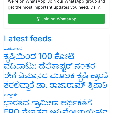
We're on WhatsApp! Join our WhatsApp group and
get the most important updates you need. Daily.
Join on WhatsApp
Latest feeds
ಯಶೋಗಾಥೆ
ಕೃಷಿಯಿಂದ 100 ಕೋಟಿ
ವಹಿವಾಟು: ಹೆಲಿಕಾಪ್ಟರ್ ನಂತರ
ಈಗ ವಿಮಾನದ ಮೂಲಕ ಕೃಷಿ ಕ್ರಾಂತಿ
ತರಲಿದ್ದಾರೆ ಡಾ. ರಾಜಾರಾಮ್ ತ್ರಿಪಾಠಿ
ಸುದ್ದಿಗಳು
ಭಾರತದ ಗ್ರಾಮೀಣ ಆರ್ಥಿಕತೆಗೆ
FPO ನೇತೃತ್ವದ ಅಗ್ರಿವೋಲ್ಟಾಯಿಕ್ಸ್‌ನ