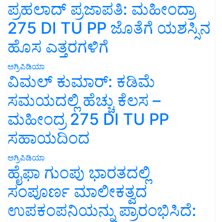
ಪ್ರಹಲಾದ್ ಪ್ರಜಾಪತಿ: ಮಹೀಂದ್ರಾ
275 DI TU PP ಜೊತೆಗೆ ಯಶಸ್ಸಿನ
ಹೊಸ ಎತ್ತರಗಳಿಗೆ
ಅಗ್ರಿಪಿಡಿಯಾ
ವಿಮಲ್ ಕುಮಾರ್: ಕಡಿಮೆ
ಸಮಯದಲ್ಲಿ ಹೆಚ್ಚು ಕೆಲಸ –
ಮಹೀಂದ್ರ 275 DI TU PP
ಸಹಾಯದಿಂದ
ಅಗ್ರಿಪಿಡಿಯಾ
ಹೈಫಾ ಗುಂಪು ಭಾರತದಲ್ಲಿ
ಸಂಪೂರ್ಣ ಮಾಲೀಕತ್ವದ
ಉಪಕಂಪನಿಯನ್ನು ಪ್ರಾರಂಭಿಸಿದೆ: