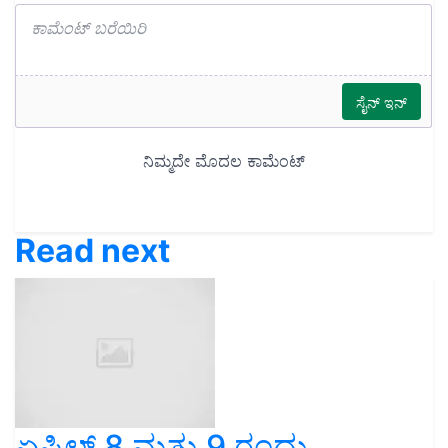
Read next
ಏಪ್ರಿಲ್ 8 ಮತ್ತು 9 ರಂದು