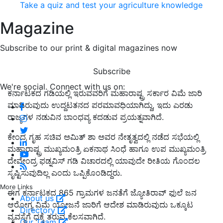
Take a quiz and test your agriculture knowledge
Magazine
Subscribe to our print & digital magazines now
Subscribe
We're social. Connect with us on:
ಕರ್ನಾಟಕದ ಗಡಿಯಲ್ಲಿ ಇರುವವರಿಗೆ ಮಹಾರಾಷ್ಟ್ರ ಸರ್ಕಾರ ವಿಮೆ ಜಾರಿ
ಮಾಡಿರುವುದು ಉದ್ದಟತನದ ಪರಮಾವಧಿಯಾಗಿದ್ದು, ಇದು ಎರಡು
ರಾಜ್ಯಗಳ ನಡುವಿನ ಬಾಂಧವ್ಯ ಕದಡುವ ಪ್ರಯತ್ನವಾಗಿದೆ.
ಕೇಂದ್ರ ಗೃಹ ಸಚಿವ ಅಮಿತ್ ಶಾ ಅವರ ನೇತೃತ್ವದಲ್ಲಿ ನಡೆದ ಸಭೆಯಲ್ಲಿ
ಮಹಾರಾಷ್ಟ್ರ ಮುಖ್ಯಮಂತ್ರಿ ಏಕನಾಥ ಸಿಂಧೆ ಹಾಗೂ ಉಪ ಮುಖ್ಯಮಂತ್ರಿ
ದೇವೇಂದ್ರ ಫಡ್ನವಿಸ್ ಗಡಿ ವಿಚಾರದಲ್ಲಿ ಯಾವುದೇ ರೀತಿಯ ಗೊಂದಲ
ಸೃಷ್ಟಿಸುವುದಿಲ್ಲ ಎಂದು ಒಪ್ಪಿಕೊಂಡಿದ್ದರು.
More Links
ಈಗ ಕರ್ನಾಟಕದ 865 ಗ್ರಾಮಗಳ ಜನತೆಗೆ ಜ್ಯೋತಿರಾವ್ ಫುಲೆ ಜನ
About us
ಆರೋಗ್ಯ ವಿಮೆ ಯೋಜನೆ ಜಾರಿಗೆ ಆದೇಶ ಮಾಡಿರುವುದು ಒಕ್ಕೂಟ
Directory
ವ್ಯವಸ್ಥೆಗೆ ಧಕ್ಕೆ ತರುವ ಕೆಲಸವಾಗಿದೆ.
Our Team