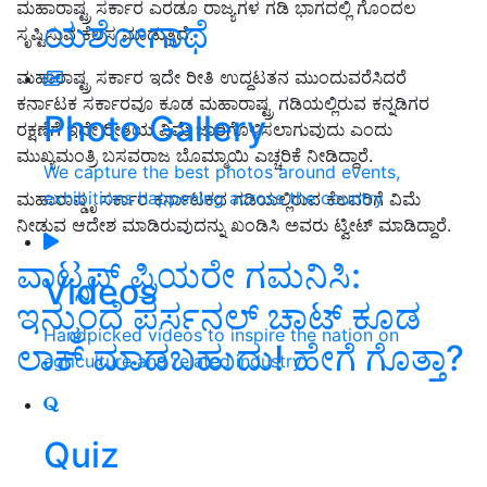
ಮಹಾರಾಷ್ಟ್ರ ಸರ್ಕಾರ ಎರಡೂ ರಾಜ್ಯಗಳ ಗಡಿ ಭಾಗದಲ್ಲಿ ಗೊಂದಲ
ಯಶೋಗಾಥೆ
ಸೃಷ್ಟಿಸುವ ಕೆಲಸ ಮಾಡುತ್ತಿದೆ.
ಮಹಾರಾಷ್ಟ್ರ ಸರ್ಕಾರ ಇದೇ ರೀತಿ ಉದ್ದಟತನ ಮುಂದುವರೆಸಿದರೆ
ಕರ್ನಾಟಕ ಸರ್ಕಾರವೂ ಕೂಡ ಮಹಾರಾಷ್ಟ್ರ ಗಡಿಯಲ್ಲಿರುವ ಕನ್ನಡಿಗರ
Photo Gallery
ರಕ್ಷಣೆಗೆ ಇದೇ ರೀತಿಯ ವಿಮೆ ಜಾರಿಗೊಳಿಸಲಾಗುವುದು ಎಂದು
ಮುಖ್ಯಮಂತ್ರಿ ಬಸವರಾಜ ಬೊಮ್ಮಾಯಿ ಎಚ್ಚರಿಕೆ ನೀಡಿದ್ದಾರೆ‌.
We capture the best photos around events,
exhibitions happening across the country
ಮಹಾರಾಷ್ಡೃ ಸರ್ಕಾರ ಕರ್ನಾಟಕದ ಗಡಿಯಲ್ಲಿರುವ ಕೆಲವರಿಗೆ ವಿಮೆ
ನೀಡುವ ಆದೇಶ ಮಾಡಿರುವುದನ್ನು ಖಂಡಿಸಿ ಅವರು ಟ್ವೀಟ್ ಮಾಡಿದ್ದಾರೆ.
ವಾಟ್ಸಪ್‌ ಪ್ರಿಯರೇ ಗಮನಿಸಿ:
Videos
ಇನ್ಮುಂದೆ ಪರ್ಸನಲ್‌ ಚಾಟ್‌ ಕೂಡ
Handpicked videos to inspire the nation on
ಲಾಕ್‌ ಮಾಡಬಹುದು! ಹೇಗೆ ಗೊತ್ತಾ?
agriculture and related industry
Quiz