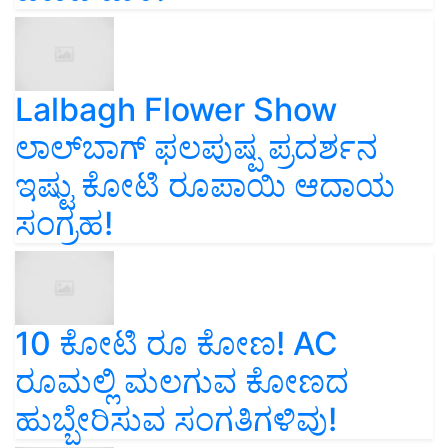
Lalbagh Flower Show
ಲಾಲ್‌ಬಾಗ್ ಫಲಪುಷ್ಪ ಪ್ರದರ್ಶನ
ಇಷ್ಟು ಕೋಟಿ ರೂಪಾಯಿ ಆದಾಯ
ಸಂಗ್ರಹ!
10 ಕೋಟಿ ರೂ ಕೋಣ! AC
ರೂಮಲ್ಲಿ ಮಲಗುವ ಕೋಣದ
ಹುಬ್ಬೇರಿಸುವ ಸಂಗತಿಗಳಿವು!