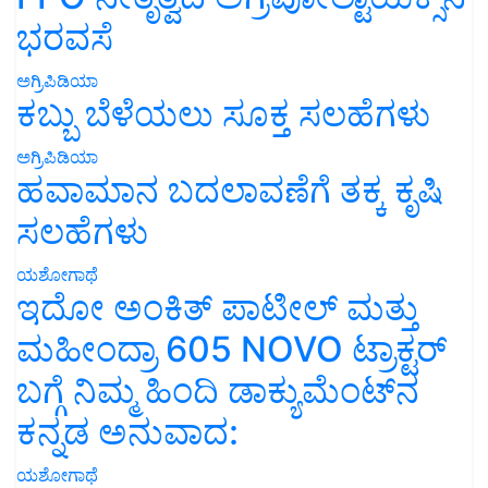
ಭರವಸೆ
ಅಗ್ರಿಪಿಡಿಯಾ
ಕಬ್ಬು ಬೆಳೆಯಲು ಸೂಕ್ತ ಸಲಹೆಗಳು
ಅಗ್ರಿಪಿಡಿಯಾ
ಹವಾಮಾನ ಬದಲಾವಣೆಗೆ ತಕ್ಕ ಕೃಷಿ
ಸಲಹೆಗಳು
ಯಶೋಗಾಥೆ
ಇದೋ ಅಂಕಿತ್ ಪಾಟೀಲ್ ಮತ್ತು
ಮಹೀಂದ್ರಾ 605 NOVO ಟ್ರಾಕ್ಟರ್
ಬಗ್ಗೆ ನಿಮ್ಮ ಹಿಂದಿ ಡಾಕ್ಯುಮೆಂಟ್‌ನ
ಕನ್ನಡ ಅನುವಾದ:
ಯಶೋಗಾಥೆ