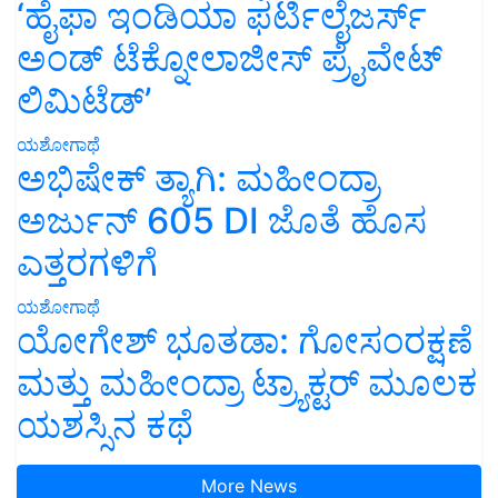
‘ಹೈಫಾ ಇಂಡಿಯಾ ಫರ್ಟಿಲೈಜರ್ಸ್
ಅಂಡ್ ಟೆಕ್ನೋಲಾಜೀಸ್ ಪ್ರೈವೇಟ್
ಲಿಮಿಟೆಡ್’
ಯಶೋಗಾಥೆ
ಅಭಿಷೇಕ್ ತ್ಯಾಗಿ: ಮಹೀಂದ್ರಾ
ಅರ್ಜುನ್ 605 DI ಜೊತೆ ಹೊಸ
ಎತ್ತರಗಳಿಗೆ
ಯಶೋಗಾಥೆ
ಯೋಗೇಶ್ ಭೂತಡಾ: ಗೋಸಂರಕ್ಷಣೆ
ಮತ್ತು ಮಹೀಂದ್ರಾ ಟ್ರ್ಯಾಕ್ಟರ್ ಮೂಲಕ
ಯಶಸ್ಸಿನ ಕಥೆ
More News