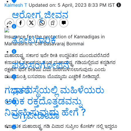
Kalmesh T
Updated on: 5 April, 2023 8:33 PM IST
ಆರೋಗ್ಯ ಜೀವನ
Insurance for the protection of Kannadigas in
ತೋಟಗಾರಿಕೆ
Maharashtra: CM Basavaraj Bommai
ಮಹಾರಾಷ್ಟ್ರ ಸರ್ಕಾರ ಇದೇ ರೀತಿ ಉದ್ದಟತನ ಮುಂದುವರೆಸಿದರೆ
ಪಶುಸಂಗೋಪನೆ
ಕರ್ನಾಟಕ ಸರ್ಕಾರವೂ ಕೂಡ ಮಹಾರಾಷ್ಟ್ರ ಗಡಿಯಲ್ಲಿರುವ ಕನ್ನಡಿಗರ
ರಕ್ಷಣೆಗೆ ಇದೇ ರೀತಿಯ ವಿಮೆ ಜಾರಿಗೊಳಿಸಲಾಗುವುದು ಎಂದು
ಮುಖ್ಯಮಂತ್ರಿ ಬಸವರಾಜ ಬೊಮ್ಮಾಯಿ ಎಚ್ಚರಿಕೆ ನೀಡಿದ್ದಾರೆ‌.
ಗರ್ಭಾವಸ್ಥೆಯಲ್ಲಿ ಮಹಿಳೆಯರು
ಇತರೆ
ಅಧಿಕ ರಕ್ತದೊತ್ತಡವನ್ನು
ನಿರ್ವಹಿಸುವುದು ಹೇಗೆ ?
ಅಗ್ರಿಪೀಡಿಯಾ
ಕರ್ನಾಟಕ ಮಹಾರಾಷ್ಟ್ರ ಗಡಿ ವಿವಾದ ಸುಪ್ರೀಂ ಕೋರ್ಟ್ ‌ನಲ್ಲಿ ಇದ್ದರೂ