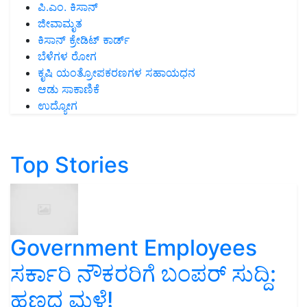
ಪಿ.ಎಂ. ಕಿಸಾನ್
ಜೀವಾಮೃತ
ಕಿಸಾನ್ ಕ್ರೇಡಿಟ್ ಕಾರ್ಡ್
ಬೆಳೆಗಳ ರೋಗ
ಕೃಷಿ ಯಂತ್ರೋಪಕರಣಗಳ ಸಹಾಯಧನ
ಆಡು ಸಾಕಾಣಿಕೆ
ಉದ್ಯೋಗ
Top Stories
Government Employees
ಸರ್ಕಾರಿ ನೌಕರರಿಗೆ ಬಂಪರ್‌ ಸುದ್ದಿ:
ಹಣದ ಮಳೆ!