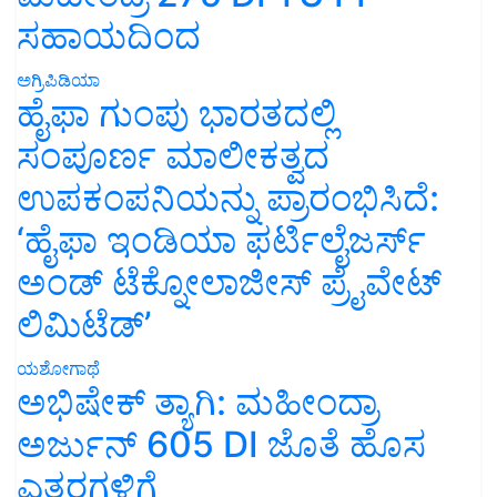
ಸಹಾಯದಿಂದ
ಅಗ್ರಿಪಿಡಿಯಾ
ಹೈಫಾ ಗುಂಪು ಭಾರತದಲ್ಲಿ
ಸಂಪೂರ್ಣ ಮಾಲೀಕತ್ವದ
ಉಪಕಂಪನಿಯನ್ನು ಪ್ರಾರಂಭಿಸಿದೆ:
‘ಹೈಫಾ ಇಂಡಿಯಾ ಫರ್ಟಿಲೈಜರ್ಸ್
ಅಂಡ್ ಟೆಕ್ನೋಲಾಜೀಸ್ ಪ್ರೈವೇಟ್
ಲಿಮಿಟೆಡ್’
ಯಶೋಗಾಥೆ
ಅಭಿಷೇಕ್ ತ್ಯಾಗಿ: ಮಹೀಂದ್ರಾ
ಅರ್ಜುನ್ 605 DI ಜೊತೆ ಹೊಸ
ಎತ್ತರಗಳಿಗೆ