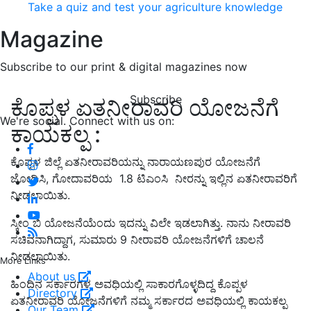
Take a quiz and test your agriculture knowledge
Magazine
Subscribe to our print & digital magazines now
Subscribe
ಕೊಪ್ಪಳ ಏತನೀರಾವರಿ ಯೋಜನೆಗೆ
We're social. Connect with us on:
ಕಾಯಕಲ್ಪ :
ಕೊಪ್ಪಳ ಜಿಲ್ಲೆ ಏತನೀರಾವರಿಯನ್ನು ನಾರಾಯಣಪುರ ಯೋಜನೆಗೆ
ಜೋಡಿಸಿ, ಗೋದಾವರಿಯ 1.8 ಟಿಎಂಸಿ ನೀರನ್ನು ಇಲ್ಲಿನ ಏತನೀರಾವರಿಗೆ
ನೀಡಲಾಯಿತು.
ಸ್ಕೀಂ ಬಿ ಯೋಜನೆಯೆಂದು ಇದನ್ನು ವಿಲೇ ಇಡಲಾಗಿತ್ತು. ನಾನು ನೀರಾವರಿ
ಸಚಿವನಾಗಿದ್ದಾಗ, ಸುಮಾರು 9 ನೀರಾವರಿ ಯೋಜನೆಗಳಿಗೆ ಚಾಲನೆ
ನೀಡಲಾಯಿತು.
More Links
About us
ಹಿಂದಿನ ಸರ್ಕಾರಗಳ ಅವಧಿಯಲ್ಲಿ ಸಾಕಾರಗೊಳ್ಳದಿದ್ದ ಕೊಪ್ಪಳ
Directory
ಏತನೀರಾವರಿ ಯೋಜನೆಗಳಿಗೆ ನಮ್ಮ ಸರ್ಕಾರದ ಅವಧಿಯಲ್ಲಿ ಕಾಯಕಲ್ಪ
Our Team