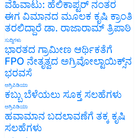
ವಹಿವಾಟು: ಹೆಲಿಕಾಪ್ಟರ್ ನಂತರ
ಈಗ ವಿಮಾನದ ಮೂಲಕ ಕೃಷಿ ಕ್ರಾಂತಿ
ತರಲಿದ್ದಾರೆ ಡಾ. ರಾಜಾರಾಮ್ ತ್ರಿಪಾಠಿ
ಸುದ್ದಿಗಳು
ಭಾರತದ ಗ್ರಾಮೀಣ ಆರ್ಥಿಕತೆಗೆ
FPO ನೇತೃತ್ವದ ಅಗ್ರಿವೋಲ್ಟಾಯಿಕ್ಸ್‌ನ
ಭರವಸೆ
ಅಗ್ರಿಪಿಡಿಯಾ
ಕಬ್ಬು ಬೆಳೆಯಲು ಸೂಕ್ತ ಸಲಹೆಗಳು
ಅಗ್ರಿಪಿಡಿಯಾ
ಹವಾಮಾನ ಬದಲಾವಣೆಗೆ ತಕ್ಕ ಕೃಷಿ
ಸಲಹೆಗಳು