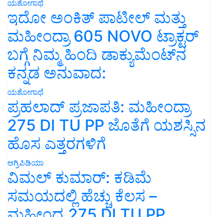
ಯಶೋಗಾಥೆ
ಇದೋ ಅಂಕಿತ್ ಪಾಟೀಲ್ ಮತ್ತು
ಮಹೀಂದ್ರಾ 605 NOVO ಟ್ರಾಕ್ಟರ್
ಬಗ್ಗೆ ನಿಮ್ಮ ಹಿಂದಿ ಡಾಕ್ಯುಮೆಂಟ್‌ನ
ಕನ್ನಡ ಅನುವಾದ:
ಯಶೋಗಾಥೆ
ಪ್ರಹಲಾದ್ ಪ್ರಜಾಪತಿ: ಮಹೀಂದ್ರಾ
275 DI TU PP ಜೊತೆಗೆ ಯಶಸ್ಸಿನ
ಹೊಸ ಎತ್ತರಗಳಿಗೆ
ಅಗ್ರಿಪಿಡಿಯಾ
ವಿಮಲ್ ಕುಮಾರ್: ಕಡಿಮೆ
ಸಮಯದಲ್ಲಿ ಹೆಚ್ಚು ಕೆಲಸ –
ಮಹೀಂದ್ರ 275 DI TU PP