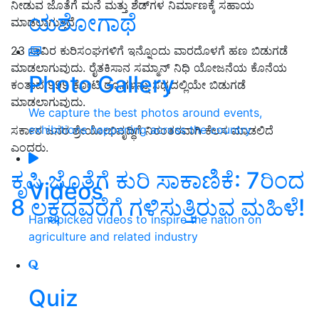
ನೀಡುವ ಜೊತೆಗೆ ಮನೆ ಮತ್ತು ಶೆಡ್‌ಗಳ ನಿರ್ಮಾಣಕ್ಕೆ ಸಹಾಯ
ಯಶೋಗಾಥೆ
ಮಾಡಲಾಗುತ್ತಿದೆ.
23 ಸಾವಿರ ಕುರಿಸಂಘಗಳಿಗೆ ಇನ್ನೊಂದು ವಾರದೊಳಗೆ ಹಣ ಬಿಡುಗಡೆ
ಮಾಡಲಾಗುವುದು. ರೈತಕಿಸಾನ ಸಮ್ಮಾನ್ ನಿಧಿ ಯೋಜನೆಯ ಕೊನೆಯ
Photo Gallery
ಕಂತಾದ 999 ಕೋಟಿ ರೂ.ಗಳನ್ನು ಸಧ್ಯದಲ್ಲಿಯೇ ಬಿಡುಗಡೆ
ಮಾಡಲಾಗುವುದು.
We capture the best photos around events,
exhibitions happening across the country
ಸರ್ಕಾರ ಜನರ ಶ್ರೇಯೋಭಿವೃದ್ಧಿಗೆ ನಿರಂತರವಾಗಿ ಕೆಲಸ ಮಾಡಲಿದೆ
ಎಂದರು.
ಕೃಷಿ ಜೊತೆಗೆ ಕುರಿ ಸಾಕಾಣಿಕೆ: 7ರಿಂದ
Videos
8 ಲಕ್ಷದವರೆಗೆ ಗಳಿಸುತ್ತಿರುವ ಮಹಿಳೆ!
Handpicked videos to inspire the nation on
agriculture and related industry
Quiz