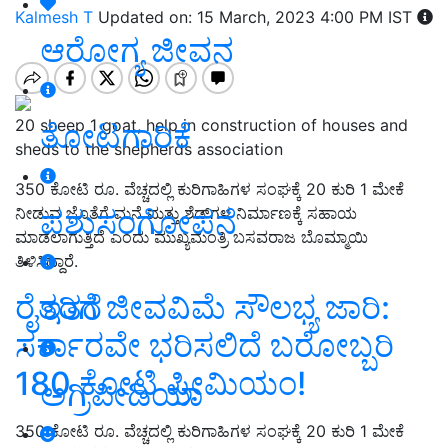
Kalmesh T
Updated on: 15 March, 2023 4:00 PM IST
ಆರೋಗ್ಯ ಜೀವನ
20 sheep 1 goat, help in construction of houses and
ತೋಟಗಾರಿಕೆ
sheds to the shepherds association
350 ಕೋಟಿ ರೂ. ವೆಚ್ಚದಲ್ಲಿ ಕುರಿಗಾಹಿಗಳ ಸಂಘಕ್ಕೆ 20 ಕುರಿ 1 ಮೇಕೆ
ಪಶುಸಂಗೋಪನೆ
ನೀಡುವ ಜೊತೆಗೆ ಮನೆ ಮತ್ತು ಶೆಡ್‌ಗಳ ನಿರ್ಮಾಣಕ್ಕೆ ಸಹಾಯ
ಮಾಡಲಾಗುತ್ತಿದೆ ಎಂದು ಮುಖ್ಯಮಂತ್ರಿ ಬಸವರಾಜ ಬೊಮ್ಮಾಯಿ
ತಿಳಿಸಿದ್ದಾರೆ.
ರೈತರಿಗೆ ಜೀವವಿಮೆ ಸೌಲಭ್ಯ ಜಾರಿ:
ಇತರೆ
ಸರ್ಕಾರವೇ ಭರಿಸಲಿದೆ ಬರೋಬ್ಬರಿ
180 ಕೋಟಿ ಪ್ರೀಮಿಯಂ!
ಅಗ್ರಿಪೀಡಿಯಾ
350 ಕೋಟಿ ರೂ. ವೆಚ್ಚದಲ್ಲಿ ಕುರಿಗಾಹಿಗಳ ಸಂಘಕ್ಕೆ 20 ಕುರಿ 1 ಮೇಕೆ