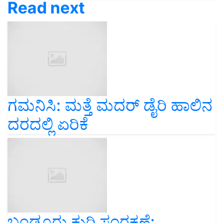
Read next
ಗಮನಿಸಿ: ಮತ್ತೆ ಮದರ್ ಡೈರಿ ಹಾಲಿನ
ದರದಲ್ಲಿ ಏರಿಕೆ
ಬಂಡೂರು ಕುರಿ ಸಂರಕ್ಷಣೆ: