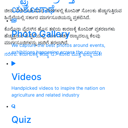
ಯಶೋಗಾಥೆ
ಚೀನಾ ಸೇರಿದಂತೆ ವಿವಿಧ ದೇಶಗಳಲ್ಲಿ ಕೋವಿಡ್‌ ಸೋಂಕು ಹೆಚ್ಚಾಗುತ್ತಿರುವ
ಹಿನ್ನೆಲೆಯಲ್ಲಿ ಸರ್ಕಾರ ಮಾರ್ಗಸೂಚಿಯನ್ನು ಪ್ರಕಟಿಸಿದೆ.
ಕೊರೊನಾ ವೈರಸ್‌ನ ಹೊಸ ತಳಿಯ ಕಾರಣಕ್ಕೆ ಕೋವಿಡ್‌ ಪ್ರಕರಣಗಳು
Photo Gallery
ಹೆಚ್ಚುತ್ತಿರುವ ಹಿನ್ನೆಲೆಯಲ್ಲಿ, ರೋಗ ತಡಗೆ ರಾಜ್ಯದಲ್ಲೂ ಕೆಲವು
ಮಾರ್ಗಸೂಚಿಗಳನ್ನು ಜಾರಿಗೆ ತರಲಾಗಿದೆ.
We capture the best photos around events,
exhibitions happening across the country
ನರೇಗಾ: ಕರ್ನಾಟಕಕ್ಕೆ ಕನಿಷ್ಠ 127 ಕೋಟಿ ಮೊತ್ತ ಇನ್ನೂ ಬಾಕಿ!
Videos
Handpicked videos to inspire the nation on
agriculture and related industry
Quiz