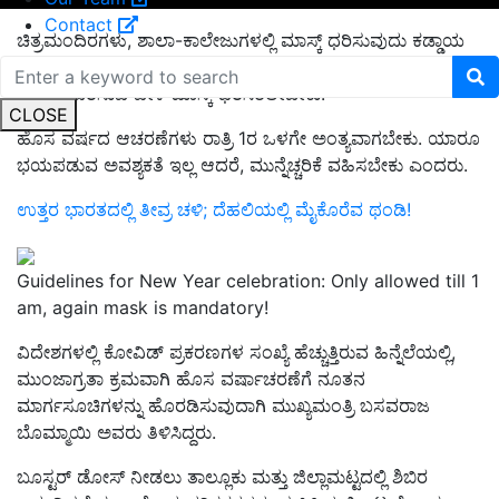
Contact
ಚಿತ್ರಮಂದಿರಗಳು, ಶಾಲಾ-ಕಾಲೇಜುಗಳಲ್ಲಿ ಮಾಸ್ಕ್ ಧರಿಸುವುದು ಕಡ್ಡಾಯ
ಮಾಡಲಾಗಿದೆ. ಪಬ್‌ಗಳು, ರೆಸ್ಟೋರೆಂಟ್‌ಗಳು ಮತ್ತು ಬಾರ್‌ಗಳಲ್ಲಿ ಹೊಸ
ವರ್ಷ ಆಚರಿಸುವ ವೇಳೆ ಮಾಸ್ಕ್‌ ಧರಿಸಿರಲೇಬೇಕು.
CLOSE
ಹೊಸ ವರ್ಷದ ಆಚರಣೆಗಳು ರಾತ್ರಿ 1ರ ಒಳಗೇ ಅಂತ್ಯವಾಗಬೇಕು. ಯಾರೂ
ಭಯಪಡುವ ಅವಶ್ಯಕತೆ ಇಲ್ಲ ಆದರೆ, ಮುನ್ನೆಚ್ಚರಿಕೆ ವಹಿಸಬೇಕು ಎಂದರು.
ಉತ್ತರ ಭಾರತದಲ್ಲಿ ತೀವ್ರ ಚಳಿ; ದೆಹಲಿಯಲ್ಲಿ ಮೈಕೊರೆವ ಥಂಡಿ!
Guidelines for New Year celebration: Only allowed till 1
am, again mask is mandatory!
ವಿದೇಶಗಳಲ್ಲಿ ಕೋವಿಡ್ ಪ್ರಕರಣಗಳ‌ ಸಂಖ್ಯೆ ಹೆಚ್ಚುತ್ತಿರುವ ಹಿನ್ನೆಲೆಯಲ್ಲಿ,
ಮುಂಜಾಗ್ರತಾ ಕ್ರಮವಾಗಿ ಹೊಸ ವರ್ಷಾಚರಣೆಗೆ ನೂತನ
ಮಾರ್ಗಸೂಚಿಗಳನ್ನು ಹೊರಡಿಸುವುದಾಗಿ ಮುಖ್ಯಮಂತ್ರಿ ಬಸವರಾಜ
ಬೊಮ್ಮಾಯಿ ಅವರು ತಿಳಿಸಿದ್ದರು.
ಬೂಸ್ಟರ್ ಡೋಸ್‌ ನೀಡಲು ತಾಲ್ಲೂಕು ಮತ್ತು ಜಿಲ್ಲಾಮಟ್ಟದಲ್ಲಿ ಶಿಬಿರ