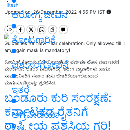
Hitesh
ಆರೋಗ್ಯ ಜೀವನ
Updated on: 26 December, 2022 4:56 PM IST
ತೋಟಗಾರಿಕೆ
Guidelines for New Year celebration: Only allowed till 1
am, again mask is mandatory!
ಪಶುಸಂಗೋಪನೆ
ಕೋವಿಡ್‌ ಸೋಂಕು ಭೀತಿಯಿಂದಾಗಿ ಈ ವರ್ಷವೂ ಹೊಸ ವರ್ಷಾಚರಣೆ
ಮಂಕಾಗುವ ಆತಂಕ ಎದುರಾಗಿದ್ದು, ಇದೀಗ ವ್ಯಾಪಾರಿಗಳು ಹಾಗೂ
ಸಾರ್ವಜನಿಕರಿಗೆ ಸರ್ಕಾರ ತುಸು ಚೇತರಿಕೆಯಾಗಬಹುದಾದ
ಮಾರ್ಗಸೂಚಿಯನ್ನೇ ಪ್ರಕಟಿಸಿದೆ.
ಇತರೆ
ಬಂಡೂರು ಕುರಿ ಸಂರಕ್ಷಣೆ:
ಕರ್ನಾಟಕದ ರೈತನಿಗೆ
ಅಗ್ರಿಪೀಡಿಯಾ
ರಾಷ್ಟ್ರೀಯ ಪ್ರಶಸ್ತಿಯ ಗರಿ!