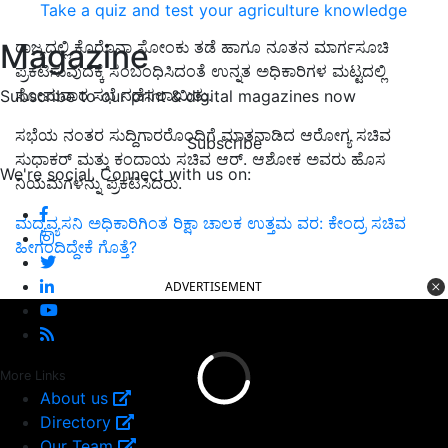
Take a quiz and test your agriculture knowledge
Magazine
ರಾಜ್ಯದಲ್ಲಿ ಕೊರೊನಾ ಸೋಂಕು ತಡೆ ಹಾಗೂ ನೂತನ ಮಾರ್ಗಸೂಚಿ
ಪ್ರಕಟಿಸುವುದಕ್ಕೆ ಸಂಬಂಧಿಸಿದಂತೆ ಉನ್ನತ ಅಧಿಕಾರಿಗಳ ಮಟ್ಟದಲ್ಲಿ
ಸೋಮವಾರ ಸಭೆ ನಡೆಸಲಾಯಿತು.
Subscribe to our print & digital magazines now
ಸಭೆಯ ನಂತರ ಸುದ್ದಿಗಾರರೊಂದಿಗೆ ಮಾತನಾಡಿದ ಆರೋಗ್ಯ ಸಚಿವ
Subscribe
ಸುಧಾಕರ್‌ ಮತ್ತು ಕಂದಾಯ ಸಚಿವ ಆರ್‌. ಆಶೋಕ ಅವರು ಹೊಸ
We're social. Connect with us on:
ನಿಯಮಗಳನ್ನು ಪ್ರಕಟಿಸಿದರು.
ಮದ್ಯವ್ಯಸನಿ ಅಧಿಕಾರಿಗಿಂತ ರಿಕ್ಷಾ ಚಾಲಕ ಉತ್ತಮ ವರ: ಕೇಂದ್ರ ಸಚಿವ
ಹೀಗಂದಿದ್ದೇಕೆ ಗೊತ್ತೆ?
ADVERTISEMENT
More Links
About us
Directory
Our Team