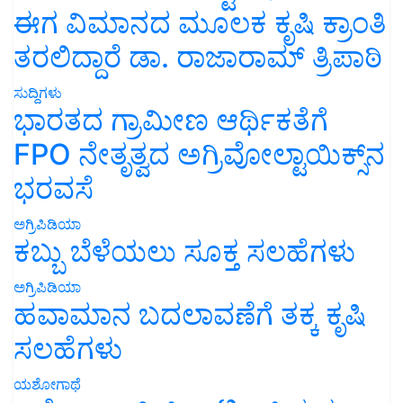
ಈಗ ವಿಮಾನದ ಮೂಲಕ ಕೃಷಿ ಕ್ರಾಂತಿ
ತರಲಿದ್ದಾರೆ ಡಾ. ರಾಜಾರಾಮ್ ತ್ರಿಪಾಠಿ
ಸುದ್ದಿಗಳು
ಭಾರತದ ಗ್ರಾಮೀಣ ಆರ್ಥಿಕತೆಗೆ
FPO ನೇತೃತ್ವದ ಅಗ್ರಿವೋಲ್ಟಾಯಿಕ್ಸ್‌ನ
ಭರವಸೆ
ಅಗ್ರಿಪಿಡಿಯಾ
ಕಬ್ಬು ಬೆಳೆಯಲು ಸೂಕ್ತ ಸಲಹೆಗಳು
ಅಗ್ರಿಪಿಡಿಯಾ
ಹವಾಮಾನ ಬದಲಾವಣೆಗೆ ತಕ್ಕ ಕೃಷಿ
ಸಲಹೆಗಳು
ಯಶೋಗಾಥೆ