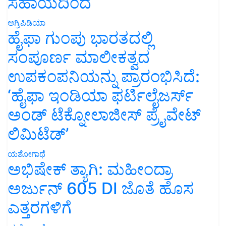
ಸಹಾಯದಿಂದ
ಅಗ್ರಿಪಿಡಿಯಾ
ಹೈಫಾ ಗುಂಪು ಭಾರತದಲ್ಲಿ
ಸಂಪೂರ್ಣ ಮಾಲೀಕತ್ವದ
ಉಪಕಂಪನಿಯನ್ನು ಪ್ರಾರಂಭಿಸಿದೆ:
‘ಹೈಫಾ ಇಂಡಿಯಾ ಫರ್ಟಿಲೈಜರ್ಸ್
ಅಂಡ್ ಟೆಕ್ನೋಲಾಜೀಸ್ ಪ್ರೈವೇಟ್
ಲಿಮಿಟೆಡ್’
ಯಶೋಗಾಥೆ
ಅಭಿಷೇಕ್ ತ್ಯಾಗಿ: ಮಹೀಂದ್ರಾ
ಅರ್ಜುನ್ 605 DI ಜೊತೆ ಹೊಸ
ಎತ್ತರಗಳಿಗೆ