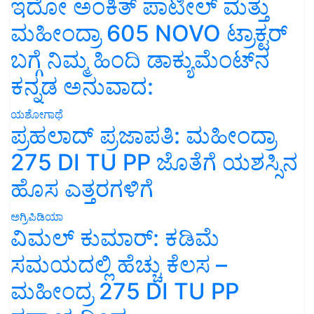
ಇದೋ ಅಂಕಿತ್ ಪಾಟೀಲ್ ಮತ್ತು
ಮಹೀಂದ್ರಾ 605 NOVO ಟ್ರಾಕ್ಟರ್
ಬಗ್ಗೆ ನಿಮ್ಮ ಹಿಂದಿ ಡಾಕ್ಯುಮೆಂಟ್‌ನ
ಕನ್ನಡ ಅನುವಾದ:
ಯಶೋಗಾಥೆ
ಪ್ರಹಲಾದ್ ಪ್ರಜಾಪತಿ: ಮಹೀಂದ್ರಾ
275 DI TU PP ಜೊತೆಗೆ ಯಶಸ್ಸಿನ
ಹೊಸ ಎತ್ತರಗಳಿಗೆ
ಅಗ್ರಿಪಿಡಿಯಾ
ವಿಮಲ್ ಕುಮಾರ್: ಕಡಿಮೆ
ಸಮಯದಲ್ಲಿ ಹೆಚ್ಚು ಕೆಲಸ –
ಮಹೀಂದ್ರ 275 DI TU PP