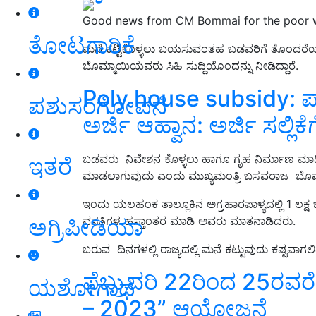
Good news from CM Bommai for the poor w
ತೋಟಗಾರಿಕೆ
ಮನೆ ಕಟ್ಟಿಕೊಳ್ಳಲು ಬಯಸುವಂತಹ ಬಡವರಿಗೆ ತೊಂದರೆಯ
ಬೊಮ್ಮಾಯಿಯವರು ಸಿಹಿ ಸುದ್ದಿಯೊಂದನ್ನು ನೀಡಿದ್ದಾರೆ.
Poly house subsidy: ಪಾಲ
ಪಶುಸಂಗೋಪನೆ
ಅರ್ಜಿ ಆಹ್ವಾನ: ಅರ್ಜಿ ಸಲ್ಲಿಕೆ
ಬಡವರು ನಿವೇಶನ ಕೊಳ್ಳಲು ಹಾಗೂ ಗೃಹ ನಿರ್ಮಾಣ ಮಾ
ಇತರೆ
ಮಾಡಲಾಗುವುದು ಎಂದು ಮುಖ್ಯಮಂತ್ರಿ ಬಸವರಾಜ ಬೊಮ್ಮ
ಇಂದು ಯಲಹಂಕ ತಾಲ್ಲೂಕಿನ ಅಗ್ರಹಾರಪಾಳ್ಯದಲ್ಲಿ 1 ಲ
ಅಗ್ರಿಪೀಡಿಯಾ
ವಸತಿಗಳ ಹಸ್ತಾಂತರ ಮಾಡಿ ಅವರು ಮಾತನಾಡಿದರು.
ಬರುವ ದಿನಗಳಲ್ಲಿ ರಾಜ್ಯದಲ್ಲಿ ಮನೆ ಕಟ್ಟುವುದು ಕಷ್ಟವಾಗಲಿ
ಫೆಬ್ರುವರಿ 22ರಿಂದ 25ರವರ
ಯಶೋಗಾಥೆ
– 2023” ಆಯೋಜನೆ