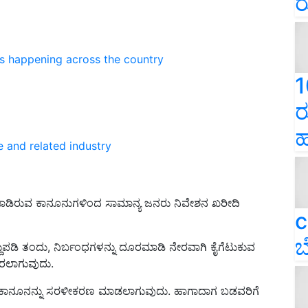
ರ
ns happening across the country
1
ರ
ಹ
e and related industry
ಾವು ಮಾಡಿರುವ ಕಾನೂನುಗಳಿಂದ ಸಾಮಾನ್ಯ ಜನರು ನಿವೇಶನ ಖರೀದಿ
c
ಬ
್ದುಪಡಿ ತಂದು, ನಿರ್ಬಂಧಗಳನ್ನು ದೂರಮಾಡಿ ನೇರವಾಗಿ ಕೈಗೆಟುಕುವ
 ತರಲಾಗುವುದು.
 ಕಾನೂನನ್ನು ಸರಳೀಕರಣ ಮಾಡಲಾಗುವುದು.‌ ಹಾಗಾದಾಗ ಬಡವರಿಗೆ