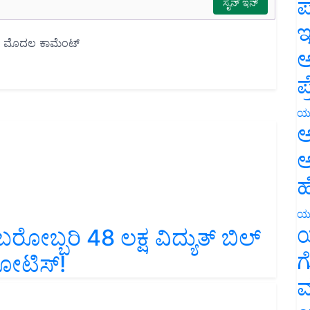
ಪ
ಇ
ಅ
ಪ
ಯ
ಅ
ಅ
ಹ
ಯ
ರೋಬ್ಬರಿ 48 ಲಕ್ಷ ವಿದ್ಯುತ್‌ ಬಿಲ್‌
ಯ
ೋಟಿಸ್‌!
ಗ
ಮ