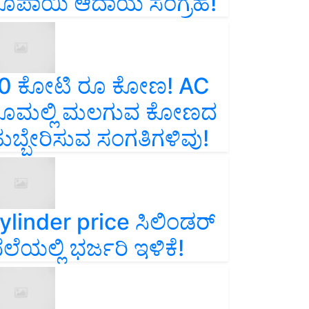
ೂಪಾಯಿ ಆದಾಯ ಸಂಗ್ರಹ!
0 ಕೋಟಿ ರೂ ಕೋಣ! AC
ೂಮಲ್ಲಿ ಮಲಗುವ ಕೋಣದ
ುಬ್ಬೇರಿಸುವ ಸಂಗತಿಗಳಿವು!
ylinder price ಸಿಲಿಂಡರ್‌
ೆಲೆಯಲ್ಲಿ ಭರ್ಜರಿ ಇಳಿಕೆ!