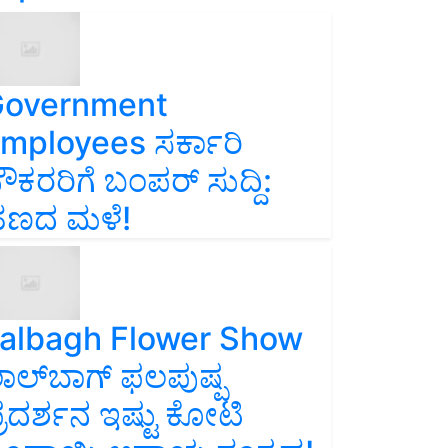
overnment
mployees ಸರ್ಕಾರಿ
ೌಕರರಿಗೆ ಬಂಪರ್‌ ಸುದ್ದಿ:
ಣದ ಮಳೆ!
albagh Flower Show
ಾಲ್‌ಬಾಗ್ ಫಲಪುಷ್ಪ
್ರದರ್ಶನ ಇಷ್ಟು ಕೋಟಿ