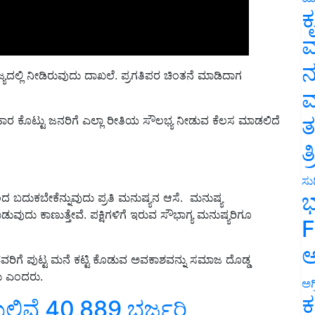
ಕ
ವ
ಾಜ್ಯದಲ್ಲಿ ನೀಡಿರುವುದು ದಾಖಲೆ. ಪ್ರಗತಿಪರ ಚಿಂತನೆ ಮಾಡಿದಾಗ
ನ
ಮ
ರಿಹಾರ ಕೊಟ್ಟು ಜನರಿಗೆ ಎಲ್ಲಾ ರೀತಿಯ ಸೌಲಭ್ಯ ನೀಡುವ ಕೆಲಸ ಮಾಡಲಿದೆ
ತ
ತ
ಸುದ
 ಬದುಕಬೇಕೆನ್ನುವುದು ಪ್ರತಿ ಮನುಷ್ಯನ ಆಸೆ. ಮನುಷ್ಯ
ಭ
ುವುದು ಕಾಣುತ್ತೇವೆ. ಪಕ್ಷಿಗಳಿಗೆ ಇರುವ ಸೌಭಾಗ್ಯ ಮನುಷ್ಯರಿಗೂ
F
ಬಡವರಿಗೆ ಪುಟ್ಟ ಮನೆ ಕಟ್ಟಿ ಕೊಡುವ ಅವಕಾಶವನ್ನು ಸಮಾಜ ದೊಡ್ಡ
ಅ
ು ಎಂದರು.
ಅಗ
ಿವೆ 40,889 ಭರ್ಜರಿ
ಕ