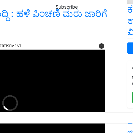
ಕ
Subscribe
ದ್ದಿ : ಹಳೆ ಪಿಂಚಣಿ ಮರು ಜಾರಿಗೆ
ಉ
ವ
ERTISEMENT
L
ಯ