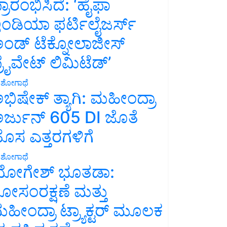
್ರಾರಂಭಿಸಿದೆ: ‘ಹೈಫಾ
ಂಡಿಯಾ ಫರ್ಟಿಲೈಜರ್ಸ್
ಂಡ್ ಟೆಕ್ನೋಲಾಜೀಸ್
್ರೈವೇಟ್ ಲಿಮಿಟೆಡ್’
ಶೋಗಾಥೆ
ಭಿಷೇಕ್ ತ್ಯಾಗಿ: ಮಹೀಂದ್ರಾ
ರ್ಜುನ್ 605 DI ಜೊತೆ
ೊಸ ಎತ್ತರಗಳಿಗೆ
ಶೋಗಾಥೆ
ೋಗೇಶ್ ಭೂತಡಾ:
ೋಸಂರಕ್ಷಣೆ ಮತ್ತು
ಹೀಂದ್ರಾ ಟ್ರ್ಯಾಕ್ಟರ್ ಮೂಲಕ