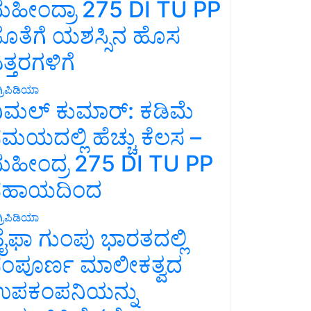
ಹೀಂದ್ರಾ 275 DI TU PP
ೊತೆಗೆ ಯಶಸ್ಸಿನ ಹೊಸ
ತ್ತರಗಳಿಗೆ
್ರಿಪಿಡಿಯಾ
ಿಮಲ್ ಕುಮಾರ್: ಕಡಿಮೆ
ಮಯದಲ್ಲಿ ಹೆಚ್ಚು ಕೆಲಸ –
ಹೀಂದ್ರ 275 DI TU PP
ಸಹಾಯದಿಂದ
್ರಿಪಿಡಿಯಾ
ೈಫಾ ಗುಂಪು ಭಾರತದಲ್ಲಿ
ಂಪೂರ್ಣ ಮಾಲೀಕತ್ವದ
ಪಕಂಪನಿಯನ್ನು