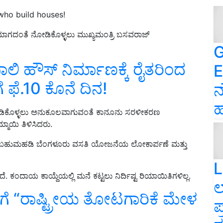
ho build houses!
ಾಗದಂತೆ ನೋಡಿಕೊಳ್ಳಲು ಮುಖ್ಯಮಂತ್ರಿ ಬಸವರಾಜ್‌
G
ಿ ಹೌಸ್ ನಿರ್ಮಾಣಕ್ಕೆ ರೈತರಿಂದ
E
ಗೆ ಫೆ.10 ಕೊನೆ ದಿನ!
ನ
ಹ
ಡಿಕೊಳ್ಳಲು ಅನುಕೂಲವಾಗುವಂತೆ ಕಾನೂನು ಸರಳೀಕರಣ
ಾಯಿ ತಿಳಿಸಿದರು.
ಕ್ಷ ಬಹುಮಹಡಿ ಬೆಂಗಳೂರು ವಸತಿ ಯೋಜನೆಯ ಲೋಕಾರ್ಪಣೆ ಮತ್ತು
L
ದೆ. ಕಂದಾಯ ಕಾಯ್ದೆಯಲ್ಲಿ ಮನೆ ಕಟ್ಟಲು ನಿರ್ದಿಷ್ಟ ರಿಯಾಯಿತಿಗಳಿಲ್ಲ.
ಲ
ೆಗೆ “ರಾಷ್ಟ್ರೀಯ ತೋಟಗಾರಿಕೆ ಮೇಳ
ಪ