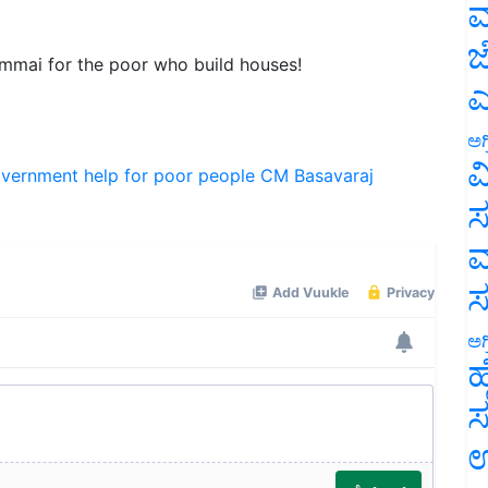
ಮ
ai for the poor who build houses!
ಜ
ಎ
ಅಗ
vernment help for poor people
CM Basavaraj
ವ
ಸ
ಮ
ಅಗ
ಹ
ಸ
ಉ