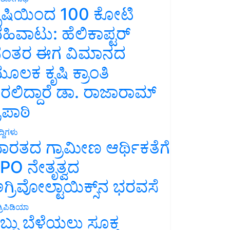
ೃಷಿಯಿಂದ 100 ಕೋಟಿ
ಹಿವಾಟು: ಹೆಲಿಕಾಪ್ಟರ್
ಂತರ ಈಗ ವಿಮಾನದ
ೂಲಕ ಕೃಷಿ ಕ್ರಾಂತಿ
ರಲಿದ್ದಾರೆ ಡಾ. ರಾಜಾರಾಮ್
್ರಿಪಾಠಿ
್ದಿಗಳು
ಾರತದ ಗ್ರಾಮೀಣ ಆರ್ಥಿಕತೆಗೆ
PO ನೇತೃತ್ವದ
ಗ್ರಿವೋಲ್ಟಾಯಿಕ್ಸ್‌ನ ಭರವಸೆ
್ರಿಪಿಡಿಯಾ
ಬ್ಬು ಬೆಳೆಯಲು ಸೂಕ್ತ