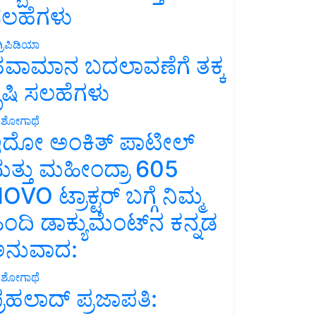
ಲಹೆಗಳು
್ರಿಪಿಡಿಯಾ
ವಾಮಾನ ಬದಲಾವಣೆಗೆ ತಕ್ಕ
ೃಷಿ ಸಲಹೆಗಳು
ಶೋಗಾಥೆ
ದೋ ಅಂಕಿತ್ ಪಾಟೀಲ್
ತ್ತು ಮಹೀಂದ್ರಾ 605
OVO ಟ್ರಾಕ್ಟರ್ ಬಗ್ಗೆ ನಿಮ್ಮ
ಿಂದಿ ಡಾಕ್ಯುಮೆಂಟ್‌ನ ಕನ್ನಡ
ನುವಾದ:
ಶೋಗಾಥೆ
್ರಹಲಾದ್ ಪ್ರಜಾಪತಿ: