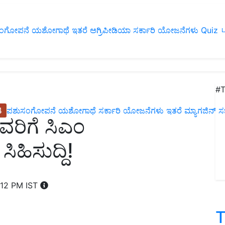
ಂಗೋಪನೆ
ಯಶೋಗಾಥೆ
ಇತರೆ
ಅಗ್ರಿಪೀಡಿಯಾ
ಸರ್ಕಾರಿ ಯೋಜನೆಗಳು
Quiz
ப
#T
4
ಪಶುಸಂಗೋಪನೆ
ಯಶೋಗಾಥೆ
ಸರ್ಕಾರಿ ಯೋಜನೆಗಳು
ಇತರೆ
ಮ್ಯಾಗಜಿನ್‌ ಸಬ್‌
ವರಿಗೆ ಸಿಎಂ
ಿಸುದ್ದಿ!
:12 PM IST
T