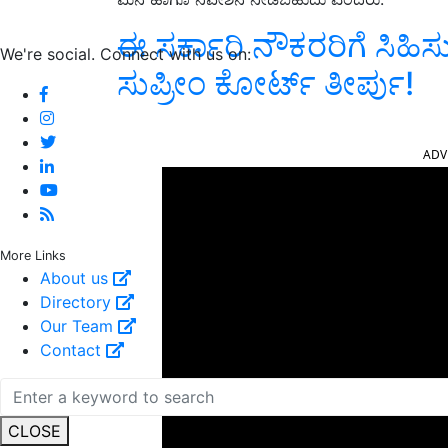
ಈ ಸರ್ಕಾರಿ ನೌಕರರಿಗೆ ಸಿಹಿಸು
We're social. Connect with us on:
ಸುಪ್ರೀಂ ಕೋರ್ಟ್‌ ತೀರ್ಪು!
ADV
More Links
About us
Directory
Our Team
Contact
CLOSE