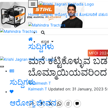
Home
ಸುದ್ದಿಗಳು
ಆರೋಗ್ಯ ಜೀವನ
ತೋಟಗಾರಿಕೆ
ಪಶುಸ
ಕನ್ನಡ
ಸುದ್ದಿಗಳು
MFOI 202
ಮನೆ ಕಟ್ಟಿಕೊಳ್ಳುವ ಬಡ
ಬೊಮ್ಮಾಯಿಯವರಿಂದ ಸಿಹ
ಸುದ್ದಿಗಳು
Kalmesh T
Updated on: 31 January, 2023 5
ಆರೋಗ್ಯ ಜೀವನ