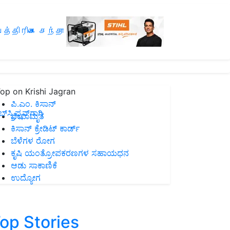
த்திரிகை சந்தா
op on Krishi Jagran
ಪಿ.ಎಂ. ಕಿಸಾನ್
ಸ್ಕ್ರಿಪ್ಷನ್‌ಗಾಗಿ
ಜೀವಾಮೃತ
ಕಿಸಾನ್ ಕ್ರೇಡಿಟ್ ಕಾರ್ಡ್
ಬೆಳೆಗಳ ರೋಗ
ಕೃಷಿ ಯಂತ್ರೋಪಕರಣಗಳ ಸಹಾಯಧನ
ಆಡು ಸಾಕಾಣಿಕೆ
ಉದ್ಯೋಗ
op Stories