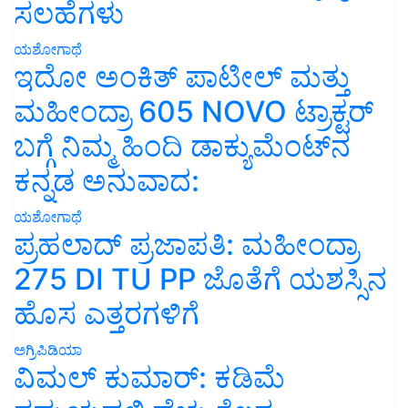
ಸಲಹೆಗಳು
ಯಶೋಗಾಥೆ
ಇದೋ ಅಂಕಿತ್ ಪಾಟೀಲ್ ಮತ್ತು
ಮಹೀಂದ್ರಾ 605 NOVO ಟ್ರಾಕ್ಟರ್
ಬಗ್ಗೆ ನಿಮ್ಮ ಹಿಂದಿ ಡಾಕ್ಯುಮೆಂಟ್‌ನ
ಕನ್ನಡ ಅನುವಾದ:
ಯಶೋಗಾಥೆ
ಪ್ರಹಲಾದ್ ಪ್ರಜಾಪತಿ: ಮಹೀಂದ್ರಾ
275 DI TU PP ಜೊತೆಗೆ ಯಶಸ್ಸಿನ
ಹೊಸ ಎತ್ತರಗಳಿಗೆ
ಅಗ್ರಿಪಿಡಿಯಾ
ವಿಮಲ್ ಕುಮಾರ್: ಕಡಿಮೆ