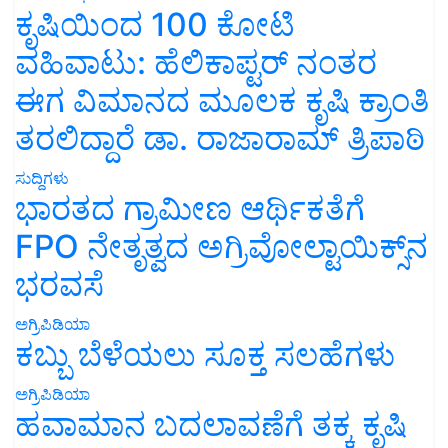
ಕೃಷಿಯಿಂದ 100 ಕೋಟಿ
ವಹಿವಾಟು: ಹೆಲಿಕಾಪ್ಟರ್ ನಂತರ
ಈಗ ವಿಮಾನದ ಮೂಲಕ ಕೃಷಿ ಕ್ರಾಂತಿ
ತರಲಿದ್ದಾರೆ ಡಾ. ರಾಜಾರಾಮ್ ತ್ರಿಪಾಠಿ
ಸುದ್ದಿಗಳು
ಭಾರತದ ಗ್ರಾಮೀಣ ಆರ್ಥಿಕತೆಗೆ
FPO ನೇತೃತ್ವದ ಅಗ್ರಿವೋಲ್ಟಾಯಿಕ್ಸ್‌ನ
ಭರವಸೆ
ಅಗ್ರಿಪಿಡಿಯಾ
ಕಬ್ಬು ಬೆಳೆಯಲು ಸೂಕ್ತ ಸಲಹೆಗಳು
ಅಗ್ರಿಪಿಡಿಯಾ
ಹವಾಮಾನ ಬದಲಾವಣೆಗೆ ತಕ್ಕ ಕೃಷಿ