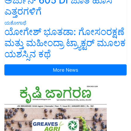
ಅರ್ಜುನ್ 605 DI ಜೊತೆ ಹೊಸ
ಎತ್ತರಗಳಿಗೆ
ಯಶೋಗಾಥೆ
ಯೋಗೇಶ್ ಭೂತಡಾ: ಗೋಸಂರಕ್ಷಣೆ
ಮತ್ತು ಮಹೀಂದ್ರಾ ಟ್ರ್ಯಾಕ್ಟರ್ ಮೂಲಕ
ಯಶಸ್ಸಿನ ಕಥೆ
More News