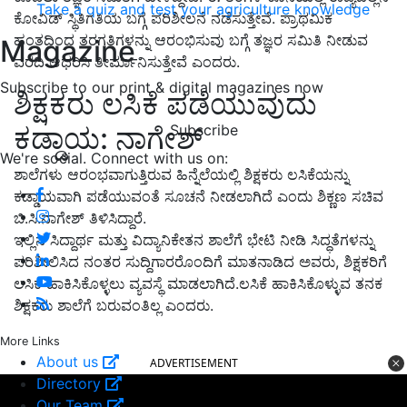
Take a quiz and test your agriculture knowledge
ಕೋವಿಡ್ ಸ್ಥಿತಿಗತಿಯ ಬಗ್ಗೆ ಪರಿಶೀಲನೆ ನಡೆಸುತ್ತೇವೆ. ಪ್ರಾಥಮಿಕ
ಹಂತದಿಂದ ತರಗತಿಗಳನ್ನು ಆರಂಭಿಸುವು ಬಗ್ಗೆ ತಜ್ಞರ ಸಮಿತಿ ನೀಡುವ
Magazine
ವರದಿ ಆಧರಿಸಿ ತೀರ್ಮಾನಿಸುತ್ತೇವೆ ಎಂದರು.
Subscribe to our print & digital magazines now
ಶಿಕ್ಷಕರು ಲಸಿಕೆ ಪಡೆಯುವುದು
ಕಡ್ಡಾಯ: ನಾಗೇಶ್
Subscribe
We're social. Connect with us on:
ಶಾಲೆಗಳು ಆರಂಭವಾಗುತ್ತಿರುವ ಹಿನ್ನೆಲೆಯಲ್ಲಿ ಶಿಕ್ಷಕರು ಲಸಿಕೆಯನ್ನು
ಕಡ್ಡಾಯವಾಗಿ ಪಡೆಯುವಂತೆ ಸೂಚನೆ ನೀಡಲಾಗಿದೆ ಎಂದು ಶಿಕ್ಣಣ ಸಚಿವ
ಬಿ.ಸಿ.ನಾಗೇಶ್ ತಿಳಿಸಿದ್ದಾರೆ.
ಇಲ್ಲಿನ ಸಿದ್ದಾರ್ಥ ಮತ್ತು ವಿದ್ಯಾನಿಕೇತನ ಶಾಲೆಗೆ ಭೇಟಿ ನೀಡಿ ಸಿದ್ಧತೆಗಳನ್ನು
ಪರಿಶೀಲಿಸಿದ ನಂತರ ಸುದ್ದಿಗಾರರೊಂದಿಗೆ ಮಾತನಾಡಿದ ಅವರು, ಶಿಕ್ಷಕರಿಗೆ
ಲಸಿಕೆ ಹಾಕಿಸಿಕೊಳ್ಳಲು ವ್ಯವಸ್ಥೆ ಮಾಡಲಾಗಿದೆ.ಲಸಿಕೆ ಹಾಕಿಸಿಕೊಳ್ಳುವ ತನಕ
ಶಿಕ್ಷಕರು ಶಾಲೆಗೆ ಬರುವಂತಿಲ್ಲ ಎಂದರು.
More Links
About us
ADVERTISEMENT
Directory
Our Team