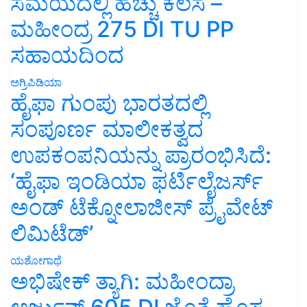
ಸಮಯದಲ್ಲಿ ಹೆಚ್ಚು ಕೆಲಸ –
ಮಹೀಂದ್ರ 275 DI TU PP
ಸಹಾಯದಿಂದ
ಅಗ್ರಿಪಿಡಿಯಾ
ಹೈಫಾ ಗುಂಪು ಭಾರತದಲ್ಲಿ
ಸಂಪೂರ್ಣ ಮಾಲೀಕತ್ವದ
ಉಪಕಂಪನಿಯನ್ನು ಪ್ರಾರಂಭಿಸಿದೆ:
‘ಹೈಫಾ ಇಂಡಿಯಾ ಫರ್ಟಿಲೈಜರ್ಸ್
ಅಂಡ್ ಟೆಕ್ನೋಲಾಜೀಸ್ ಪ್ರೈವೇಟ್
ಲಿಮಿಟೆಡ್’
ಯಶೋಗಾಥೆ
ಅಭಿಷೇಕ್ ತ್ಯಾಗಿ: ಮಹೀಂದ್ರಾ