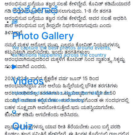
ಆರಂಭಿಸುವ ಬಗ್ಗೆಯೂ ತಜ್ಞರ ಸಲಹೆ ಕೇಳಿದ್ದೇವೆ. ಕೊವಿಡ್ ಕಡಿಮೆಯಾದರೆ
ಯಶೋಗಾಥೆ
ಗಡಿ ಜಿಲ್ಲೆಗಳಲ್ಲೂ ಶಾಲೆ ಆರಂಭಿಸಲಾಗುವುದು. 1-8 ನೇ ತರಗತಿ
ಆರಂಭಿಸುವ ಬಗ್ಗೆಯೂ ತಜ್ಞರ ಸಲೆಹ ಕೇಳಿದ್ದೇವೆ. ಅವರ ಸಲಹೆ ಆಧರಿಸಿ
ಶಾಲೆ ಆರಂಭಿಸುವ ಬಗ್ಗ ಶೀಘ್ರವೇ ನಿರ್ಧರಿಸಲಾಗುವುದು ಎಂದು
ತಿಳಿಸಿದ್ದಾರೆ.
Photo Gallery
ನಮಗೆ ಮಕ್ಕಳ ಆರೋಗ್ಯ ಮುಖ್ಯ, ಎಲ್ಲರೂ ಕೋವಿಡ್ ನಿಯಮಗಳನ್ನು
We capture the best photos around events,
ಕಟ್ಟುನಿಟ್ಟಾಗಿ ಪಾಲಿಸಬೇಕು. ಇಂದು ತರಗತಿಗಳುಉ
exhibitions happening across the country
ಆರಂಭವಾಗಿರುವುದರಿಂದ ಮಕ್ಕಳಿಗೆ ಕೋವಿಡ್ ನಿಂದ ಸ್ವಾತಂತ್ರ್ಯ ಸಿಕ್ಕಷ್ಟು
ಸಂತಸವಾಗಿದೆ ಎಂದರು.
Videos
2021-22ನೇ ಸಾಲಿನ ಶೈಕ್ಷಣಿಕ ವರ್ಷ ಜೂನ್ 15 ರಿಂದ
ಆರಂಭವಾಗಿದ್ದರೂ 2ನೇ ಅಲೆಯ ಹಿನ್ನೆಲೆಯಲ್ಲಿ ಭೌತಿಕ ತರಗತಿಗಳು
ಆರಂಭವಾಗಿರಲಿಲ್ಲ. ತರಗತಿಗಳು ಒಟ್ಟು ವಿದ್ಯಾರ್ಥಿಗಳ ಪೈಕಿ ಶೇ.50
Handpicked videos to inspire the nation on
ಮಂದಿಗೆ ಅವಕಾಶ ಕಲ್ಪಿಸಬೇಕು. ಶಾಲೆ ಆರಂಭಗೊಂಡ ಈ ಸಂದರ್ಭದಲ್ಲಿ
agriculture and related industry
ಬಹಳ ಸೂಕ್ಷ್ಮವಾಗಿ ಅವಲೋಕಿಸುತ್ತೇವೆ.ಇದು ಯಶಸ್ವಿಯಾಗಬೇಕು.
ಕೋವಿಡ್ ಕಡಿಮೆ ಆಗಬೇಕೆಂದು ಆಶಿಸಿದರು.
Quiz
ಪ್ರಾಥಮಿಕ ಶಾಲೆಗಳನ್ನು ಯಾವ ರೀತಿ ತೆರೆಯಬೇಕು ಎಂಬ ಬಗ್ಗೆ ವರದಿ
ಕೊಡಲು ತಜ್ಞರ ಸಮಿತಿಗೆ ಹೇಳಿದ್ದೇವೆ. ಈ ತಿಂಗಳ ಕೊನೆಯಲ್ಲಿ ರಾಜ್ಯದಲ್ಲಿನ