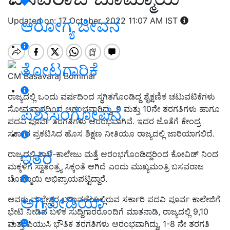
Updated on: 17 October, 2022 11:07 AM IST
ಆರೋಗ್ಯ ಜೀವನ
ತೋಟಗಾರಿಕೆ
CM Basavaraj Bommai
ರಾಜ್ಯದಲ್ಲಿ ಒಂದು ವರ್ಷದಿಂದ ಸ್ಥಗಿತಗೊಂಡಿದ್ದ ಶೈಕ್ಷಣಿಕ ಚಟುವಟಿಕೆಗಳು
ಸೋಮವಾರದಿಂದ ಆರಂಭವಾಗಿದ್ದು, 9 ಮತ್ತು 10ನೇ ತರಗತಿಗಳು ಹಾಗೂ
ಪಶುಸಂಗೋಪನೆ
ಪದವಿ ಪೂರ್ವ ತರಗತಿಗಳು ಆರಂಭವಾಗಿವೆ. ಇದರ ಜೊತೆಗೆ ಕೇಂದ್ರ
ಸರ್ಕಾರ ಪ್ರಕಟಿಸಿದ ಹೊಸ ಶಿಕ್ಷಣ ನೀತಿಯೂ ರಾಜ್ಯದಲ್ಲಿ ಜಾರಿಯಾಗಲಿದೆ.
ಇತರೆ
ರಾಜ್ಯದಲ್ಲಿ ಶಾಲೆ-ಕಾಲೇಜು ಮತ್ತೆ ಆರಂಭಗೊಂಡಿದ್ದರಿಂದ ಕೋವಿಡ್ ನಿಂದ
ಮಕ್ಕಳಿಗೆ ಸ್ವಾತಂತ್ರ್ಯ ಸಿಕ್ಕಂತೆ ಆಗಿದೆ ಎಂದು ಮುಖ್ಯಮಂತ್ರಿ ಬಸವರಾಜ
ಬೊಮ್ಮಾಯಿ ಅಭಿಪ್ರಾಯಪಟ್ಟಿದ್ದಾರೆ.
ಅಗ್ರಿಪೀಡಿಯಾ
ಅವರು ಮಲ್ಲೇಶ್ವರ ಬಡಾವಣೆಯಲ್ಲಿರುವ ಸರ್ಕಾರಿ ಪದವಿ ಪೂರ್ವ ಕಾಲೇಜಿಗೆ
ಭೇಟಿ ನೀಡಿದ ಬಳಿಕ ಸುದ್ದಿಗಾರರೊಂದಿಗೆ ಮಾತನಾಡಿ, ರಾಜ್ಯದಲ್ಲಿ 9,10
ಮತ್ತು ಪಿಯುಸಿ ಭೌತಿಕ ತರಗತಿಗಳು ಆರಂಭವಾಗಿದ್ದು, 1-8 ನೇ ತರಗತಿ