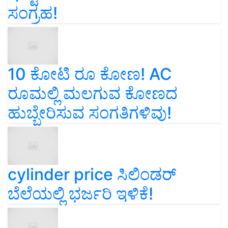
ಸಂಗ್ರಹ!
10 ಕೋಟಿ ರೂ ಕೋಣ! AC
ರೂಮಲ್ಲಿ ಮಲಗುವ ಕೋಣದ
ಹುಬ್ಬೇರಿಸುವ ಸಂಗತಿಗಳಿವು!
cylinder price ಸಿಲಿಂಡರ್‌
ಬೆಲೆಯಲ್ಲಿ ಭರ್ಜರಿ ಇಳಿಕೆ!