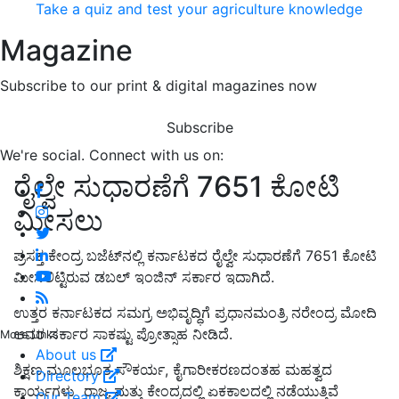
Take a quiz and test your agriculture knowledge
Magazine
Subscribe to our print & digital magazines now
Subscribe
We're social. Connect with us on:
ರೈಲ್ವೇ ಸುಧಾರಣೆಗೆ 7651 ಕೋಟಿ
ಮೀಸಲು
ಪ್ರಸಕ್ತ ಕೇಂದ್ರ ಬಜೆಟ್‌ನಲ್ಲಿ ಕರ್ನಾಟಕದ ರೈಲ್ವೇ ಸುಧಾರಣೆಗೆ 7651 ಕೋಟಿ
ಮೀಸಲಿಟ್ಟಿರುವ ಡಬಲ್ ಇಂಜಿನ್ ಸರ್ಕಾರ ಇದಾಗಿದೆ.
ಉತ್ತರ ಕರ್ನಾಟಕದ ಸಮಗ್ರ ಅಭಿವೃದ್ಧಿಗೆ ಪ್ರಧಾನಮಂತ್ರಿ ನರೇಂದ್ರ ಮೋದಿ
ಅವರ ಸರ್ಕಾರ ಸಾಕಷ್ಟು ಪ್ರೋತ್ಸಾಹ ನೀಡಿದೆ.
More Links
About us
ಶಿಕ್ಷಣ,ಮೂಲಭೂತ ಸೌಕರ್ಯ, ಕೈಗಾರೀಕರಣದಂತಹ ಮಹತ್ವದ
Directory
ಕಾರ್ಯಗಳು ರಾಜ್ಯ ಮತ್ತು ಕೇಂದ್ರದಲ್ಲಿ ಏಕಕಾಲದಲ್ಲಿ ನಡೆಯುತ್ತಿವೆ
Our Team