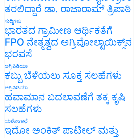
ತರಲಿದ್ದಾರೆ ಡಾ. ರಾಜಾರಾಮ್ ತ್ರಿಪಾಠಿ
ಸುದ್ದಿಗಳು
ಭಾರತದ ಗ್ರಾಮೀಣ ಆರ್ಥಿಕತೆಗೆ
FPO ನೇತೃತ್ವದ ಅಗ್ರಿವೋಲ್ಟಾಯಿಕ್ಸ್‌ನ
ಭರವಸೆ
ಅಗ್ರಿಪಿಡಿಯಾ
ಕಬ್ಬು ಬೆಳೆಯಲು ಸೂಕ್ತ ಸಲಹೆಗಳು
ಅಗ್ರಿಪಿಡಿಯಾ
ಹವಾಮಾನ ಬದಲಾವಣೆಗೆ ತಕ್ಕ ಕೃಷಿ
ಸಲಹೆಗಳು
ಯಶೋಗಾಥೆ
ಇದೋ ಅಂಕಿತ್ ಪಾಟೀಲ್ ಮತ್ತು