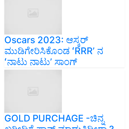
Oscars 2023: ಆಸ್ಕರ್‌
ಮುಡಿಗೇರಿಸಿಕೊಂಡ ʻRRRʼ ನ
ʻನಾಟು ನಾಟುʼ ಸಾಂಗ್‌
GOLD PURCHAGE -ಚಿನ್ನ