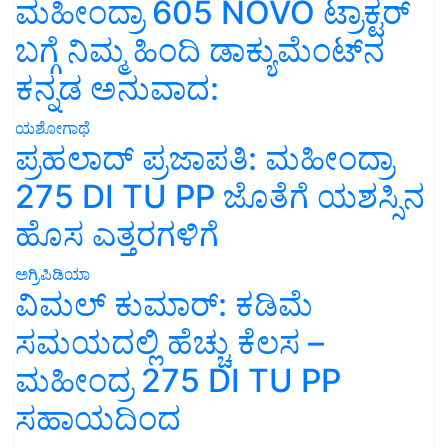
ಮಹೀಂದ್ರಾ 605 NOVO ಟ್ರಾಕ್ಟರ್
ಬಗ್ಗೆ ನಿಮ್ಮ ಹಿಂದಿ ಡಾಕ್ಯುಮೆಂಟ್‌ನ
ಕನ್ನಡ ಅನುವಾದ:
ಯಶೋಗಾಥೆ
ಪ್ರಹಲಾದ್ ಪ್ರಜಾಪತಿ: ಮಹೀಂದ್ರಾ
275 DI TU PP ಜೊತೆಗೆ ಯಶಸ್ಸಿನ
ಹೊಸ ಎತ್ತರಗಳಿಗೆ
ಅಗ್ರಿಪಿಡಿಯಾ
ವಿಮಲ್ ಕುಮಾರ್: ಕಡಿಮೆ
ಸಮಯದಲ್ಲಿ ಹೆಚ್ಚು ಕೆಲಸ –
ಮಹೀಂದ್ರ 275 DI TU PP
ಸಹಾಯದಿಂದ