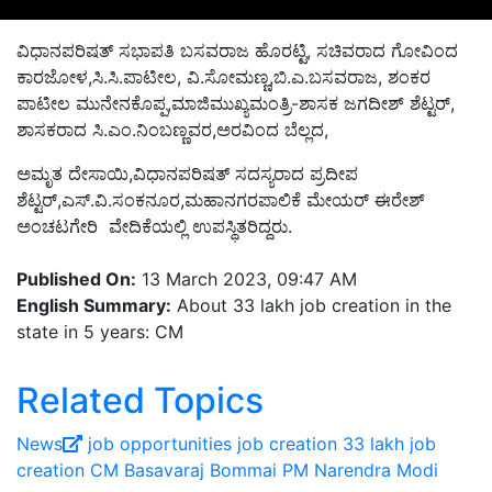
ವಿಧಾನಪರಿಷತ್ ಸಭಾಪತಿ ಬಸವರಾಜ ಹೊರಟ್ಟಿ, ಸಚಿವರಾದ ಗೋವಿಂದ
ಕಾರಜೋಳ,ಸಿ.ಸಿ.ಪಾಟೀಲ, ವಿ.ಸೋಮಣ್ಣ,ಬಿ.ಎ.ಬಸವರಾಜ, ಶಂಕರ
ಪಾಟೀಲ ಮುನೇನಕೊಪ್ಪ,ಮಾಜಿಮುಖ್ಯಮಂತ್ರಿ-ಶಾಸಕ ಜಗದೀಶ್ ಶೆಟ್ಟರ್,
ಶಾಸಕರಾದ ಸಿ.ಎಂ.ನಿಂಬಣ್ಣವರ,ಅರವಿಂದ ಬೆಲ್ಲದ,
ಅಮೃತ ದೇಸಾಯಿ,ವಿಧಾನಪರಿಷತ್ ಸದಸ್ಯರಾದ ಪ್ರದೀಪ
ಶೆಟ್ಟರ್,ಎಸ್.ವಿ.ಸಂಕನೂರ,ಮಹಾನಗರಪಾಲಿಕೆ ಮೇಯರ್ ಈರೇಶ್
ಅಂಚಟಗೇರಿ ವೇದಿಕೆಯಲ್ಲಿ ಉಪಸ್ಥಿತರಿದ್ದರು.
Published On:
13 March 2023, 09:47 AM
English Summary:
About 33 lakh job creation in the
state in 5 years: CM
Related Topics
News
job opportunities
job creation
33 lakh job
creation
CM Basavaraj Bommai
PM Narendra Modi