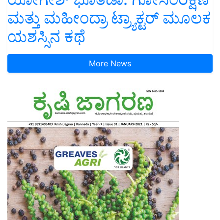
ಮತ್ತು ಮಹೀಂದ್ರಾ ಟ್ರ್ಯಾಕ್ಟರ್ ಮೂಲಕ
ಯಶಸ್ಸಿನ ಕಥೆ
More News