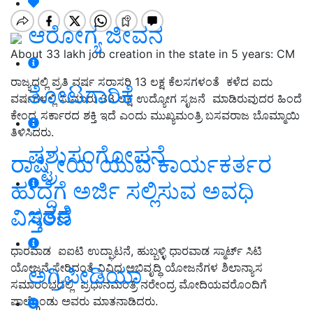
ಆರೋಗ್ಯ ಜೀವನ
About 33 lakh job creation in the state in 5 years: CM
ರಾಜ್ಯದಲ್ಲಿ ಪ್ರತಿ ವರ್ಷ ಸರಾಸರಿ 13 ಲಕ್ಷ ಕೆಲಸಗಳಂತೆ ಕಳೆದ ಐದು
ತೋಟಗಾರಿಕೆ
ವರ್ಷಗಳಲ್ಲಿ ಸುಮಾರು 33 ಲಕ್ಷ ಉದ್ಯೋಗ ಸೃಜನೆ ಮಾಡಿರುವುದರ ಹಿಂದೆ
ಕೇಂದ್ರ ಸರ್ಕಾರದ ಶಕ್ತಿ ಇದೆ ಎಂದು ಮುಖ್ಯಮಂತ್ರಿ ಬಸವರಾಜ ಬೊಮ್ಮಾಯಿ
ತಿಳಿಸಿದರು.
ಪಶುಸಂಗೋಪನೆ
ರಾಷ್ಟ್ರೀಯ ಯುವ ಕಾರ್ಯಕರ್ತರ
ಹುದ್ದೆಗೆ ಅರ್ಜಿ ಸಲ್ಲಿಸುವ ಅವಧಿ
ಇತರೆ
ವಿಸ್ತರಣೆ
ಧಾರವಾಡ ಐಐಟಿ ಉದ್ಘಾಟನೆ, ಹುಬ್ಬಳ್ಳಿ ಧಾರವಾಡ ಸ್ಮಾರ್ಟ್ ಸಿಟಿ
ಯೋಜನೆ ಸೇರಿದಂತೆ ವಿವಿಧ ಅಭಿವೃದ್ಧಿ ಯೋಜನೆಗಳ ಶಿಲಾನ್ಯಾಸ
ಅಗ್ರಿಪೀಡಿಯಾ
ಸಮಾರಂಭದಲ್ಲಿ ಪ್ರಧಾನಮಂತ್ರಿ ನರೇಂದ್ರ ಮೋದಿಯವರೊಂದಿಗೆ
ಪಾಲ್ಗೊಂಡು ಅವರು ಮಾತನಾಡಿದರು.