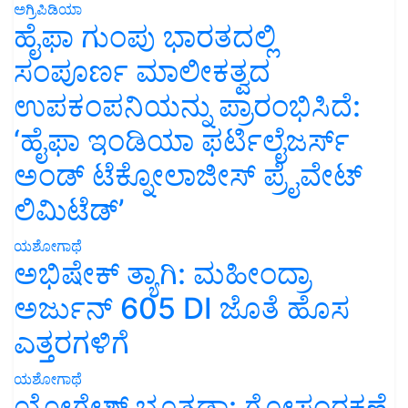
ಅಗ್ರಿಪಿಡಿಯಾ
ಹೈಫಾ ಗುಂಪು ಭಾರತದಲ್ಲಿ
ಸಂಪೂರ್ಣ ಮಾಲೀಕತ್ವದ
ಉಪಕಂಪನಿಯನ್ನು ಪ್ರಾರಂಭಿಸಿದೆ:
‘ಹೈಫಾ ಇಂಡಿಯಾ ಫರ್ಟಿಲೈಜರ್ಸ್
ಅಂಡ್ ಟೆಕ್ನೋಲಾಜೀಸ್ ಪ್ರೈವೇಟ್
ಲಿಮಿಟೆಡ್’
ಯಶೋಗಾಥೆ
ಅಭಿಷೇಕ್ ತ್ಯಾಗಿ: ಮಹೀಂದ್ರಾ
ಅರ್ಜುನ್ 605 DI ಜೊತೆ ಹೊಸ
ಎತ್ತರಗಳಿಗೆ
ಯಶೋಗಾಥೆ
ಯೋಗೇಶ್ ಭೂತಡಾ: ಗೋಸಂರಕ್ಷಣೆ