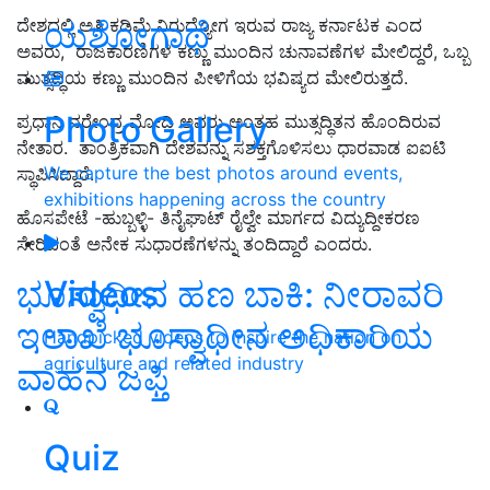
ಯಶೋಗಾಥೆ
ದೇಶದಲ್ಲಿ ಅತಿ ಕಡಿಮೆ ನಿರುದ್ಯೋಗ ಇರುವ ರಾಜ್ಯ ಕರ್ನಾಟಕ ಎಂದ
ಅವರು, ರಾಜಕಾರಣಿಗಳ ಕಣ್ಣು ಮುಂದಿನ ಚುನಾವಣೆಗಳ ಮೇಲಿದ್ದರೆ, ಒಬ್ಬ
ಮುತ್ಸದ್ಧಿಯ ಕಣ್ಣು ಮುಂದಿನ ಪೀಳಿಗೆಯ ಭವಿಷ್ಯದ ಮೇಲಿರುತ್ತದೆ.
Photo Gallery
ಪ್ರಧಾನಿ ನರೇಂದ್ರ ಮೋದಿ ಅವರು ಅಂತಹ ಮುತ್ಸದ್ಧಿತನ ಹೊಂದಿರುವ
ನೇತಾರ. ತಾಂತ್ರಿಕವಾಗಿ ದೇಶವನ್ನು ಸಶಕ್ತಗೊಳಿಸಲು ಧಾರವಾಡ ಐಐಟಿ
We capture the best photos around events,
ಸ್ಥಾಪಿಸಿದ್ದಾರೆ.
exhibitions happening across the country
ಹೊಸಪೇಟೆ -ಹುಬ್ಬಳ್ಳಿ- ತಿನೈಘಾಟ್ ರೈಲ್ವೇ ಮಾರ್ಗದ ವಿದ್ಯುದ್ದೀಕರಣ
ಸೇರಿದಂತೆ ಅನೇಕ ಸುಧಾರಣೆಗಳನ್ನು ತಂದಿದ್ದಾರೆ ಎಂದರು.
Videos
ಭೂಸ್ವಾಧೀನ ಹಣ ಬಾಕಿ: ನೀರಾವರಿ
ಇಲಾಖೆ ಭೂಸ್ವಾಧೀನ ಅಧಿಕಾರಿಯ
Handpicked videos to inspire the nation on
agriculture and related industry
ವಾಹನ ಜಫ್ತಿ
Quiz