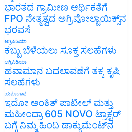
ಭಾರತದ ಗ್ರಾಮೀಣ ಆರ್ಥಿಕತೆಗೆ
FPO ನೇತೃತ್ವದ ಅಗ್ರಿವೋಲ್ಟಾಯಿಕ್ಸ್‌ನ
ಭರವಸೆ
ಅಗ್ರಿಪಿಡಿಯಾ
ಕಬ್ಬು ಬೆಳೆಯಲು ಸೂಕ್ತ ಸಲಹೆಗಳು
ಅಗ್ರಿಪಿಡಿಯಾ
ಹವಾಮಾನ ಬದಲಾವಣೆಗೆ ತಕ್ಕ ಕೃಷಿ
ಸಲಹೆಗಳು
ಯಶೋಗಾಥೆ
ಇದೋ ಅಂಕಿತ್ ಪಾಟೀಲ್ ಮತ್ತು
ಮಹೀಂದ್ರಾ 605 NOVO ಟ್ರಾಕ್ಟರ್
ಬಗ್ಗೆ ನಿಮ್ಮ ಹಿಂದಿ ಡಾಕ್ಯುಮೆಂಟ್‌ನ