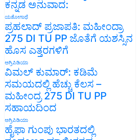
ಕನ್ನಡ ಅನುವಾದ:
ಯಶೋಗಾಥೆ
ಪ್ರಹಲಾದ್ ಪ್ರಜಾಪತಿ: ಮಹೀಂದ್ರಾ
275 DI TU PP ಜೊತೆಗೆ ಯಶಸ್ಸಿನ
ಹೊಸ ಎತ್ತರಗಳಿಗೆ
ಅಗ್ರಿಪಿಡಿಯಾ
ವಿಮಲ್ ಕುಮಾರ್: ಕಡಿಮೆ
ಸಮಯದಲ್ಲಿ ಹೆಚ್ಚು ಕೆಲಸ –
ಮಹೀಂದ್ರ 275 DI TU PP
ಸಹಾಯದಿಂದ
ಅಗ್ರಿಪಿಡಿಯಾ
ಹೈಫಾ ಗುಂಪು ಭಾರತದಲ್ಲಿ