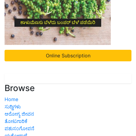
Online Subscription
Browse
Home
ಸುದ್ದಿಗಳು
ಆರೋಗ್ಯ ಜೀವನ
ತೋಟಗಾರಿಕೆ
ಪಶುಸಂಗೋಪನೆ
ಯಶೋಗಾಥೆ