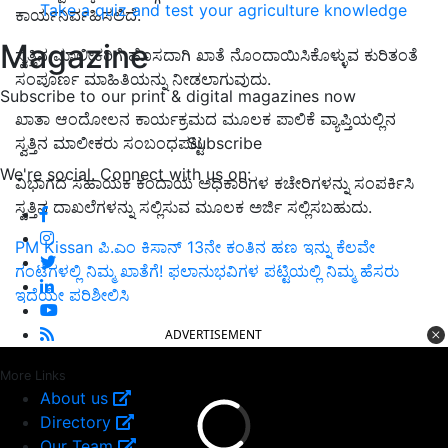
Take a quiz and test your agriculture knowledge
ಕಾರ್ಯನಿರ್ವಹಿಸಲಿದೆ.
Magazine
ಸ್ವತ್ತಿನ ಮಾಲೀಕರಿಗೆ ಹೊಸದಾಗಿ ಖಾತೆ ನೊಂದಾಯಿಸಿಕೊಳ್ಳುವ ಕುರಿತಂತೆ
ಸಂಪೂರ್ಣ ಮಾಹಿತಿಯನ್ನು ನೀಡಲಾಗುವುದು.
Subscribe to our print & digital magazines now
ಖಾತಾ ಆಂದೋಲನ ಕಾರ್ಯಕ್ರಮದ ಮೂಲಕ ಪಾಲಿಕೆ ವ್ಯಾಪ್ತಿಯಲ್ಲಿನ
Subscribe
ಸ್ವತ್ತಿನ ಮಾಲೀಕರು ಸಂಬಂಧಪಟ್ಟ
We're social. Connect with us on:
ವಿಭಾಗದ ಸಹಾಯಕ ಕಂದಾಯ ಅಧಿಕಾರಿಗಳ ಕಚೇರಿಗಳನ್ನು ಸಂಪರ್ಕಿಸಿ
ಸ್ವತ್ತಿನ ದಾಖಲೆಗಳನ್ನು ಸಲ್ಲಿಸುವ ಮೂಲಕ ಅರ್ಜಿ ಸಲ್ಲಿಸಬಹುದು.
PM Kissan ಪಿ.ಎಂ ಕಿಸಾನ್‌ 13ನೇ ಕಂತಿನ ಹಣ ಇನ್ನು ಕೆಲವೇ
ಗಂಟೆಗಳಲ್ಲಿ ನಿಮ್ಮ ಖಾತೆಗೆ! ಫಲಾನುಭವಿಗಳ ಪಟ್ಟಿಯಲ್ಲಿ ನಿಮ್ಮ ಹೆಸರು
ಇದೆಯೇ ಪರಿಶೀಲಿಸಿ
ADVERTISEMENT
More Links
About us
Directory
Our Team