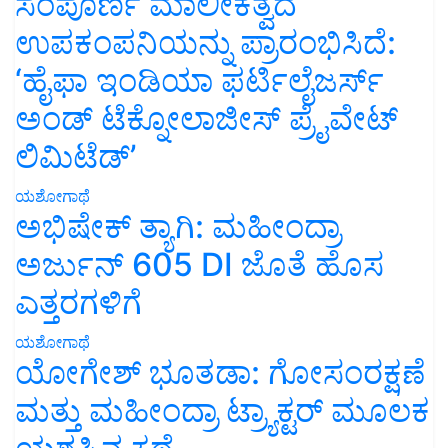
ಸಂಪೂರ್ಣ ಮಾಲೀಕತ್ವದ
ಉಪಕಂಪನಿಯನ್ನು ಪ್ರಾರಂಭಿಸಿದೆ:
‘ಹೈಫಾ ಇಂಡಿಯಾ ಫರ್ಟಿಲೈಜರ್ಸ್
ಅಂಡ್ ಟೆಕ್ನೋಲಾಜೀಸ್ ಪ್ರೈವೇಟ್
ಲಿಮಿಟೆಡ್’
ಯಶೋಗಾಥೆ
ಅಭಿಷೇಕ್ ತ್ಯಾಗಿ: ಮಹೀಂದ್ರಾ
ಅರ್ಜುನ್ 605 DI ಜೊತೆ ಹೊಸ
ಎತ್ತರಗಳಿಗೆ
ಯಶೋಗಾಥೆ
ಯೋಗೇಶ್ ಭೂತಡಾ: ಗೋಸಂರಕ್ಷಣೆ
ಮತ್ತು ಮಹೀಂದ್ರಾ ಟ್ರ್ಯಾಕ್ಟರ್ ಮೂಲಕ