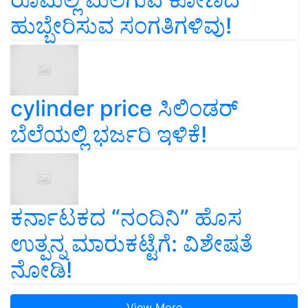
ಹುಬ್ಬೇರಿಸುವ ಸಂಗತಿಗಳಿವು!
cylinder price ಸಿಲಿಂಡರ್‌
ಬೆಲೆಯಲ್ಲಿ ಭರ್ಜರಿ ಇಳಿಕೆ!
ಕರ್ನಾಟಕದ “ನಂದಿನಿ” ಹೊಸ
ಉತ್ಪನ್ನ ಮಾರುಕಟ್ಟೆಗೆ: ವಿಶೇಷತೆ
ನೋಡಿ!
View More