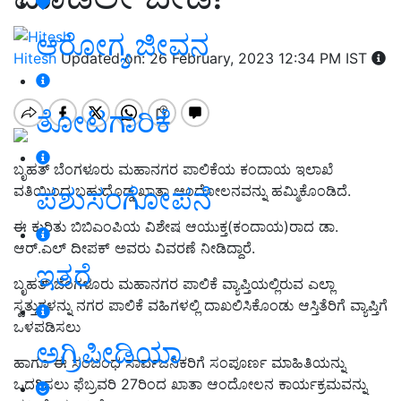
ಆರೋಗ್ಯ ಜೀವನ
Hitesh
Updated on: 26 February, 2023 12:34 PM IST
ತೋಟಗಾರಿಕೆ
ಬೃಹತ್ ಬೆಂಗಳೂರು ಮಹಾನಗರ ಪಾಲಿಕೆಯ ಕಂದಾಯ ಇಲಾಖೆ
ಪಶುಸಂಗೋಪನೆ
ವತಿಯಿಂದ ಬಹುದೊಡ್ಡ ಖಾತಾ ಆಂದೋಲನವನ್ನು ಹಮ್ಮಿಕೊಂಡಿದೆ.
ಈ ಕುರಿತು ಬಿಬಿಎಂಪಿಯ ವಿಶೇಷ ಆಯುಕ್ತ(ಕಂದಾಯ)ರಾದ ಡಾ.
ಆರ್.ಎಲ್ ದೀಪಕ್ ಅವರು ವಿವರಣೆ ನೀಡಿದ್ದಾರೆ.
ಇತರೆ
ಬೃಹತ್ ಬೆಂಗಳೂರು ಮಹಾನಗರ ಪಾಲಿಕೆ ವ್ಯಾಪ್ತಿಯಲ್ಲಿರುವ ಎಲ್ಲಾ
ಸ್ವತ್ತುಗಳನ್ನು ನಗರ ಪಾಲಿಕೆ ವಹಿಗಳಲ್ಲಿ ದಾಖಲಿಸಿಕೊಂಡು ಆಸ್ತಿತೆರಿಗೆ ವ್ಯಾಪ್ತಿಗೆ
ಒಳಪಡಿಸಲು
ಅಗ್ರಿಪೀಡಿಯಾ
ಹಾಗೂ ಈ ಸಂಬಂಧ ಸಾರ್ವಜನಿಕರಿಗೆ ಸಂಪೂರ್ಣ ಮಾಹಿತಿಯನ್ನು
ಒದಗಿಸಲು ಫೆಬ್ರವರಿ 27ರಿಂದ ಖಾತಾ ಆಂದೋಲನ ಕಾರ್ಯಕ್ರಮವನ್ನು