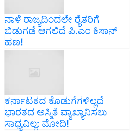
ನಾಳೆ ರಾಜ್ಯದಿಂದಲೇ ರೈತರಿಗೆ
ಬಿಡುಗಡೆ ಆಗಲಿದೆ ಪಿ.ಎಂ ಕಿಸಾನ್‌
ಹಣ!
ಕರ್ನಾಟಕದ ಕೊಡುಗೆಗಳಿಲ್ಲದೆ
ಭಾರತದ ಅಸ್ಮಿತೆ ವ್ಯಾಖ್ಯಾನಿಸಲು
ಸಾಧ್ಯವಿಲ್ಲ: ಮೋದಿ!