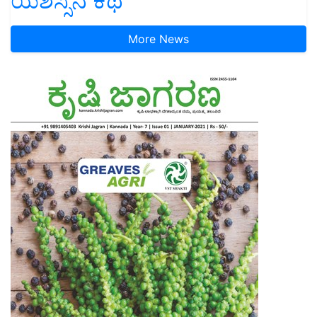
ಯಶಸ್ಸಿನ ಕಥೆ
More News