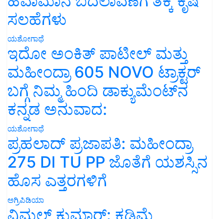
ಸಲಹೆಗಳು
ಯಶೋಗಾಥೆ
ಇದೋ ಅಂಕಿತ್ ಪಾಟೀಲ್ ಮತ್ತು
ಮಹೀಂದ್ರಾ 605 NOVO ಟ್ರಾಕ್ಟರ್
ಬಗ್ಗೆ ನಿಮ್ಮ ಹಿಂದಿ ಡಾಕ್ಯುಮೆಂಟ್‌ನ
ಕನ್ನಡ ಅನುವಾದ:
ಯಶೋಗಾಥೆ
ಪ್ರಹಲಾದ್ ಪ್ರಜಾಪತಿ: ಮಹೀಂದ್ರಾ
275 DI TU PP ಜೊತೆಗೆ ಯಶಸ್ಸಿನ
ಹೊಸ ಎತ್ತರಗಳಿಗೆ
ಅಗ್ರಿಪಿಡಿಯಾ
ವಿಮಲ್ ಕುಮಾರ್: ಕಡಿಮೆ