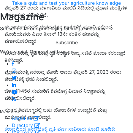
Take a quiz and test your agriculture knowledge
ಫೆಬ್ರವರಿ 27 ರಂದು ಬೆಳಗಾವಿಯ ಮಾಲಿನಿ ಸಿಟಿಯಲ್ಲಿ ಪ್ರಧಾನ ಮಂತ್ರಿಗಳ
Magazine
ಕಾರ್ಯಕ್ರಮ ನಡೆಯಲಿದೆ.
ಈ ಕಾರ್ಯಕ್ರಮದಲ್ಲಿ ದೇಶದ ರೈತರ ಖಾತೆಗಳಿಗೆ ಪ್ರಧಾನಿ ನರೇಂದ್ರ
Subscribe to our print & digital magazines now
ಮೋದಿಯವರು ಪಿಎಂ ಕಿಸಾನ್ 13ನೇ ಕಂತಿನ ಹಣವನ್ನು
ವರ್ಗಾಯಿಸಲಿದ್ದಾರೆ
Subscribe
We're social. Connect with us on:
ಎಂದು ಕೇಂದ್ರ ಕೃಷಿ ಮತ್ತು ರೈತ ಕಲ್ಯಾಣ ರಾಜ್ಯ ಸಚಿವೆ ಶೋಭಾ ಕರಂದ್ಲಾಜೆ
ತಿಳಿಸಿದ್ದಾರೆ.
ಪ್ರಧಾನಮಂತ್ರಿ ನರೇಂದ್ರ ಮೋದಿ ಅವರು ಫೆಬ್ರವರಿ 27, 2023 ರಂದು
ಕರ್ನಾಟಕಕ್ಕೆ ಭೇಟಿ ನೀಡಲಿದ್ದಾರೆ.
ಬೆಳಗ್ಗೆ 11:45ರ ಸುಮಾರಿಗೆ ಶಿವಮೊಗ್ಗ ವಿಮಾನ ನಿಲ್ದಾಣವನ್ನು
ಪರಿಶೀಲಿಸಲಿದ್ದಾರೆ.
ನಂತರ ಶಿವಮೊಗ್ಗದಲ್ಲಿ ಬಹು ಯೋಜನೆಗಳ ಉದ್ಘಾಟನೆ ಮತ್ತು
More Links
ಶಂಕುಸ್ಥಾಪನೆ ಮಾಡಲಿದ್ದಾರೆ.
About us
Directory
ಕೇಂದ್ರದಿಂದ ಕರ್ನಾಟಕಕ್ಕೆ ಪ್ರತಿ ವರ್ಷ ಸಾವಿರಾರು ಕೋಟಿ ಹೂಡಿಕೆ:
Our Team