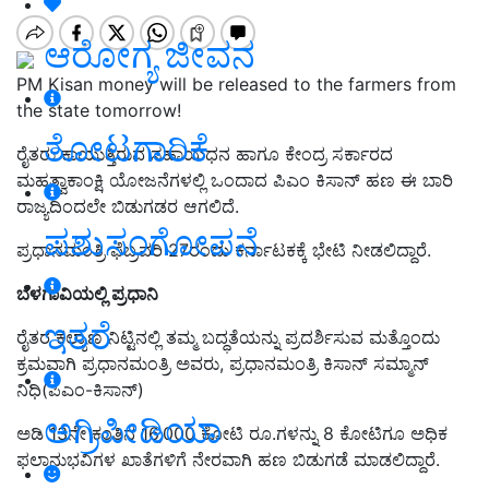
ಆರೋಗ್ಯ ಜೀವನ
PM Kisan money will be released to the farmers from
the state tomorrow!
ತೋಟಗಾರಿಕೆ
ರೈತರು ಕಾಯುತ್ತಿರುವ ಸಹಾಯಧನ ಹಾಗೂ ಕೇಂದ್ರ ಸರ್ಕಾರದ
ಮಹತ್ವಾಕಾಂಕ್ಷಿ ಯೋಜನೆಗಳಲ್ಲಿ ಒಂದಾದ ಪಿಎಂ ಕಿಸಾನ್‌ ಹಣ ಈ ಬಾರಿ
ರಾಜ್ಯದಿಂದಲೇ ಬಿಡುಗಡರ ಆಗಲಿದೆ.
ಪಶುಸಂಗೋಪನೆ
ಪ್ರಧಾನಮಂತ್ರಿ ಫೆಬ್ರವರಿ 27ರಂದು ಕರ್ನಾಟಕಕ್ಕೆ ಭೇಟಿ ನೀಡಲಿದ್ದಾರೆ.
ಬೆಳಗಾವಿಯಲ್ಲಿ ಪ್ರಧಾನಿ
ಇತರೆ
ರೈತರ ಕಲ್ಯಾಣ ನಿಟ್ಟಿನಲ್ಲಿ ತಮ್ಮ ಬದ್ಧತೆಯನ್ನು ಪ್ರದರ್ಶಿಸುವ ಮತ್ತೊಂದು
ಕ್ರಮವಾಗಿ ಪ್ರಧಾನಮಂತ್ರಿ ಅವರು, ಪ್ರಧಾನಮಂತ್ರಿ ಕಿಸಾನ್ ಸಮ್ಮಾನ್
ನಿಧಿ(ಪಿಎಂ-ಕಿಸಾನ್)
ಅಗ್ರಿಪೀಡಿಯಾ
ಅಡಿ 13ನೇ ಕಂತಿನ 16,000 ಕೋಟಿ ರೂ.ಗಳನ್ನು 8 ಕೋಟಿಗೂ ಅಧಿಕ
ಫಲಾನುಭವಿಗಳ ಖಾತೆಗಳಿಗೆ ನೇರವಾಗಿ ಹಣ ಬಿಡುಗಡೆ ಮಾಡಲಿದ್ದಾರೆ.