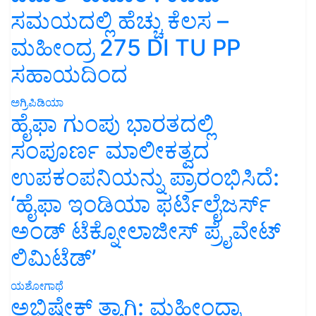
ಸಮಯದಲ್ಲಿ ಹೆಚ್ಚು ಕೆಲಸ –
ಮಹೀಂದ್ರ 275 DI TU PP
ಸಹಾಯದಿಂದ
ಅಗ್ರಿಪಿಡಿಯಾ
ಹೈಫಾ ಗುಂಪು ಭಾರತದಲ್ಲಿ
ಸಂಪೂರ್ಣ ಮಾಲೀಕತ್ವದ
ಉಪಕಂಪನಿಯನ್ನು ಪ್ರಾರಂಭಿಸಿದೆ:
‘ಹೈಫಾ ಇಂಡಿಯಾ ಫರ್ಟಿಲೈಜರ್ಸ್
ಅಂಡ್ ಟೆಕ್ನೋಲಾಜೀಸ್ ಪ್ರೈವೇಟ್
ಲಿಮಿಟೆಡ್’
ಯಶೋಗಾಥೆ
ಅಭಿಷೇಕ್ ತ್ಯಾಗಿ: ಮಹೀಂದ್ರಾ