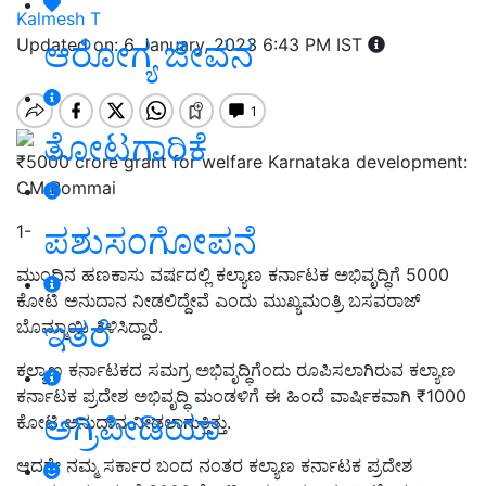
Kalmesh T
ಆರೋಗ್ಯ ಜೀವನ
Updated on: 6 January, 2023 6:43 PM IST
ತೋಟಗಾರಿಕೆ
₹5000 crore grant for welfare Karnataka development:
CM Bommai
ಪಶುಸಂಗೋಪನೆ
1-
ಮುಂದಿನ ಹಣಕಾಸು ವರ್ಷದಲ್ಲಿ ಕಲ್ಯಾಣ ಕರ್ನಾಟಕ ಅಭಿವೃದ್ಧಿಗೆ 5000
ಕೋಟಿ ಅನುದಾನ ನೀಡಲಿದ್ದೇವೆ ಎಂದು ಮುಖ್ಯಮಂತ್ರಿ ಬಸವರಾಜ್‌
ಇತರೆ
ಬೊಮ್ಮಾಯಿ ತಿಳಿಸಿದ್ದಾರೆ.
ಕಲ್ಯಾಣ ಕರ್ನಾಟಕದ ಸಮಗ್ರ ಅಭಿವೃದ್ಧಿಗೆಂದು ರೂಪಿಸಲಾಗಿರುವ ಕಲ್ಯಾಣ
ಕರ್ನಾಟಕ ಪ್ರದೇಶ ಅಭಿವೃದ್ಧಿ ಮಂಡಳಿಗೆ ಈ ಹಿಂದೆ ವಾರ್ಷಿಕವಾಗಿ ₹1000
ಅಗ್ರಿಪೀಡಿಯಾ
ಕೋಟಿ ಅನುದಾನ ನೀಡಲಾಗುತ್ತಿತ್ತು.
ಆದರೇ ನಮ್ಮ ಸರ್ಕಾರ ಬಂದ ನಂತರ ಕಲ್ಯಾಣ ಕರ್ನಾಟಕ ಪ್ರದೇಶ