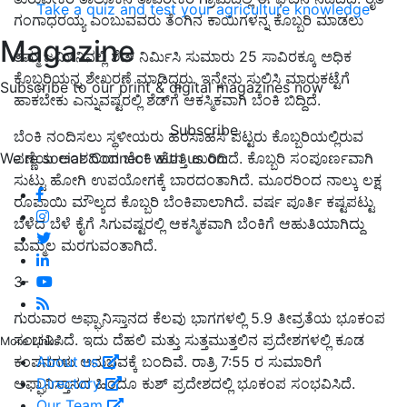
Take a quiz and test your agriculture knowledge
ಗಂಗಾಧರಯ್ಯ ಎಂಬುವವರು ತೆಂಗಿನ ಕಾಯಿಗಳನ್ನ ಕೊಬ್ಬರಿ ಮಾಡಲು
Magazine
ತಮ್ಮ ಜಮೀನಿನಲ್ಲಿ ಶೆಡ್‌ ನಿರ್ಮಿಸಿ ಸುಮಾರು 25 ಸಾವಿರಕ್ಕೂ ಅಧಿಕ
ಕೊಬ್ಬರಿಯನ್ನ ಶೇಖರಣೆ ಮಾಡಿದ್ದರು. ಇನ್ನೇನು ಸುಲಿಸಿ ಮಾರುಕಟ್ಟೆಗೆ
Subscribe to our print & digital magazines now
ಹಾಕಬೇಕು ಎನ್ನುವಷ್ಟರಲ್ಲಿ ಶೆಡ್‌ಗೆ ಆಕಸ್ಮಿಕವಾಗಿ ಬೆಂಕಿ ಬಿದ್ದಿದೆ.
Subscribe
ಬೆಂಕಿ ನಂದಿಸಲು ಸ್ಥಳೀಯರು ಹರಸಾಹಸ ಪಟ್ಟರು ಕೊಬ್ಬರಿಯಲ್ಲಿರುವ
We're social. Connect with us on:
ಎಣ್ಣೆಯ ಅಂಶದಿಂದ ಬೆಂಕಿ ಹೊತ್ತಿ ಉರಿದಿದೆ. ಕೊಬ್ಬರಿ ಸಂಪೂರ್ಣವಾಗಿ
ಸುಟ್ಟು ಹೋಗಿ ಉಪಯೋಗಕ್ಕೆ ಬಾರದಂತಾಗಿದೆ. ಮೂರರಿಂದ ನಾಲ್ಕು ಲಕ್ಷ
ರೂಪಾಯಿ ಮೌಲ್ಯದ ಕೊಬ್ಬರಿ ಬೆಂಕಿಪಾಲಾಗಿದೆ. ವರ್ಷ ಪೂರ್ತಿ ಕಷ್ಟಪಟ್ಟು
ಬೆಳೆದ ಬೆಳೆ ಕೈಗೆ ಸಿಗುವಷ್ಟರಲ್ಲಿ ಆಕಸ್ಮಿಕವಾಗಿ ಬೆಂಕಿಗೆ ಆಹುತಿಯಾಗಿದ್ದು
ಮಮ್ಮಲ ಮರಗುವಂತಾಗಿದೆ.
3-
ಗುರುವಾರ ಅಫ್ಘಾನಿಸ್ತಾನದ ಕೆಲವು ಭಾಗಗಳಲ್ಲಿ 5.9 ತೀವ್ರತೆಯ ಭೂಕಂಪ
ಸಂಭವಿಸಿದೆ. ಇದು ದೆಹಲಿ ಮತ್ತು ಸುತ್ತಮುತ್ತಲಿನ ಪ್ರದೇಶಗಳಲ್ಲಿ ಕೂಡ
More Links
About us
ಕಂಪನಗಳು ಅನುಭವಕ್ಕೆ ಬಂದಿವೆ. ರಾತ್ರಿ 7:55 ರ ಸುಮಾರಿಗೆ
Directory
ಅಫ್ಘಾನಿಸ್ತಾನದ ಹಿಂದೂ ಕುಶ್ ಪ್ರದೇಶದಲ್ಲಿ ಭೂಕಂಪ ಸಂಭವಿಸಿದೆ.
Our Team