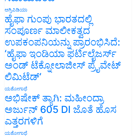
ಅಗ್ರಿಪಿಡಿಯಾ
ಹೈಫಾ ಗುಂಪು ಭಾರತದಲ್ಲಿ
ಸಂಪೂರ್ಣ ಮಾಲೀಕತ್ವದ
ಉಪಕಂಪನಿಯನ್ನು ಪ್ರಾರಂಭಿಸಿದೆ:
‘ಹೈಫಾ ಇಂಡಿಯಾ ಫರ್ಟಿಲೈಜರ್ಸ್
ಅಂಡ್ ಟೆಕ್ನೋಲಾಜೀಸ್ ಪ್ರೈವೇಟ್
ಲಿಮಿಟೆಡ್’
ಯಶೋಗಾಥೆ
ಅಭಿಷೇಕ್ ತ್ಯಾಗಿ: ಮಹೀಂದ್ರಾ
ಅರ್ಜುನ್ 605 DI ಜೊತೆ ಹೊಸ
ಎತ್ತರಗಳಿಗೆ
ಯಶೋಗಾಥೆ