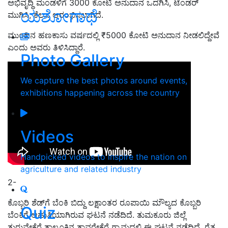
ಅಭಿವೃದ್ಧಿ ಮಂಡಳಿಗೆ 3000 ಕೋಟಿ ಅನುದಾನ ಒದಗಿಸಿ, ಟೆಂಡರ್
ಯಶೋಗಾಥೆ
ಮುಗಿಸಿ, ಕೆಲಸ ಆರಂಭಿಸಲಾಗಿದೆ.
ಮುಂದಿನ ಹಣಕಾಸು ವರ್ಷದಲ್ಲಿ ₹5000 ಕೋಟಿ ಅನುದಾನ ನೀಡಲಿದ್ದೇವೆ
ಎಂದು ಅವರು ತಿಳಿಸಿದ್ದಾರೆ.
Photo Gallery
We capture the best photos around events,
exhibitions happening across the country
Videos
Handpicked videos to inspire the nation on
agriculture and related industry
2-
ಕೊಬ್ಬರಿ ಶೆಡ್‌ಗೆ ಬೆಂಕಿ ಬಿದ್ದು ಲಕ್ಷಾಂತರ ರೂಪಾಯಿ ಮೌಲ್ಯದ ಕೊಬ್ಬರಿ
Quiz
ಬೆಂಕಿಗೆ ಆಹುತಿಯಾಗಿರುವ ಘಟನೆ ನಡೆದಿದೆ. ತುಮಕೂರು ಜಿಲ್ಲೆ
ತುರುವೇಕೆರೆ ತಾಲೂಕಿನ ತಾವರೇಕೆರೆ ಗ್ರಾಮದಲ್ಲಿ ಈ ಘಟನೆ ನಡೆದಿದೆ. ರೈತ