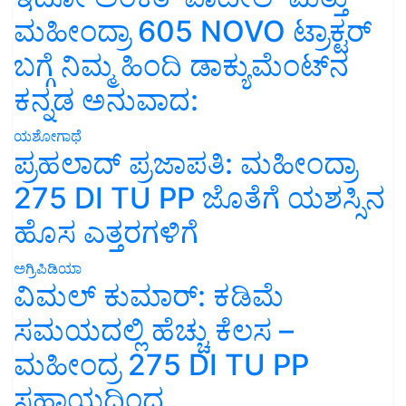
ಮಹೀಂದ್ರಾ 605 NOVO ಟ್ರಾಕ್ಟರ್
ಬಗ್ಗೆ ನಿಮ್ಮ ಹಿಂದಿ ಡಾಕ್ಯುಮೆಂಟ್‌ನ
ಕನ್ನಡ ಅನುವಾದ:
ಯಶೋಗಾಥೆ
ಪ್ರಹಲಾದ್ ಪ್ರಜಾಪತಿ: ಮಹೀಂದ್ರಾ
275 DI TU PP ಜೊತೆಗೆ ಯಶಸ್ಸಿನ
ಹೊಸ ಎತ್ತರಗಳಿಗೆ
ಅಗ್ರಿಪಿಡಿಯಾ
ವಿಮಲ್ ಕುಮಾರ್: ಕಡಿಮೆ
ಸಮಯದಲ್ಲಿ ಹೆಚ್ಚು ಕೆಲಸ –
ಮಹೀಂದ್ರ 275 DI TU PP
ಸಹಾಯದಿಂದ