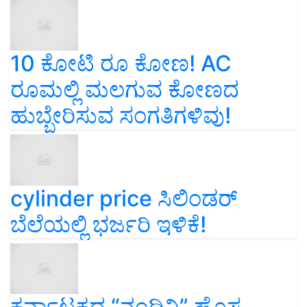
10 ಕೋಟಿ ರೂ ಕೋಣ! AC
ರೂಮಲ್ಲಿ ಮಲಗುವ ಕೋಣದ
ಹುಬ್ಬೇರಿಸುವ ಸಂಗತಿಗಳಿವು!
cylinder price ಸಿಲಿಂಡರ್‌
ಬೆಲೆಯಲ್ಲಿ ಭರ್ಜರಿ ಇಳಿಕೆ!
ಕರ್ನಾಟಕದ “ನಂದಿನಿ” ಹೊಸ