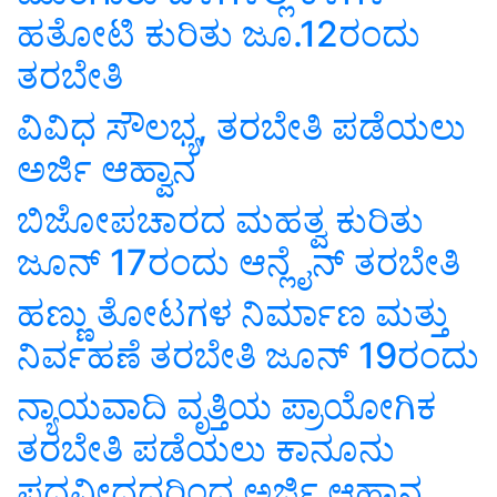
ಹತೋಟಿ ಕುರಿತು ಜೂ.12ರಂದು
ತರಬೇತಿ
ವಿವಿಧ ಸೌಲಭ್ಯ, ತರಬೇತಿ ಪಡೆಯಲು
ಅರ್ಜಿ ಆಹ್ವಾನ
ಬಿಜೋಪಚಾರದ ಮಹತ್ವ ಕುರಿತು
ಜೂನ್ 17ರಂದು ಆನ್ಲೈನ್ ತರಬೇತಿ
ಹಣ್ಣು ತೋಟಗಳ ನಿರ್ಮಾಣ ಮತ್ತು
ನಿರ್ವಹಣೆ ತರಬೇತಿ ಜೂನ್ 19ರಂದು
ನ್ಯಾಯವಾದಿ ವೃತ್ತಿಯ ಪ್ರಾಯೋಗಿಕ
ತರಬೇತಿ ಪಡೆಯಲು ಕಾನೂನು
ಪದವೀಧದರಿಂದ ಅರ್ಜಿ ಆಹ್ವಾನ