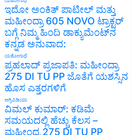
ಯಶೋಗಾಥೆ
ಇದೋ ಅಂಕಿತ್ ಪಾಟೀಲ್ ಮತ್ತು
ಮಹೀಂದ್ರಾ 605 NOVO ಟ್ರಾಕ್ಟರ್
ಬಗ್ಗೆ ನಿಮ್ಮ ಹಿಂದಿ ಡಾಕ್ಯುಮೆಂಟ್‌ನ
ಕನ್ನಡ ಅನುವಾದ:
ಯಶೋಗಾಥೆ
ಪ್ರಹಲಾದ್ ಪ್ರಜಾಪತಿ: ಮಹೀಂದ್ರಾ
275 DI TU PP ಜೊತೆಗೆ ಯಶಸ್ಸಿನ
ಹೊಸ ಎತ್ತರಗಳಿಗೆ
ಅಗ್ರಿಪಿಡಿಯಾ
ವಿಮಲ್ ಕುಮಾರ್: ಕಡಿಮೆ
ಸಮಯದಲ್ಲಿ ಹೆಚ್ಚು ಕೆಲಸ –
ಮಹೀಂದ್ರ 275 DI TU PP