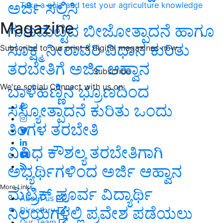
ಅರ್ಜಿ ಸಲ್ಲಿಸಿ
Take a quiz and test your agriculture knowledge
Magazine
ಗುಣಮಟ್ಟದ ಬೀಜೋತ್ಪಾದನೆ ಹಾಗೂ
ಸೂಕ್ಷ್ಮ ನೀರಾವರಿ ವಿಧಾನ ಕುರಿತು
Subscribe to our print & digital magazines now
ತರಬೇತಿಗೆ ಅರ್ಜಿ ಆಹ್ವಾನ
Subscribe
We're social. Connect with us on:
ಬಾಳೆಹಣ್ಣಿನ ಭ್ರೂಣದಿಂದ
ಸಸ್ಯೋತ್ಪಾದನೆ ಕುರಿತು ಒಂದು
ತಿಂಗಳ ತರಬೇತಿ
ವಿವಿಧ ಕೌಶಲ್ಯ ತರಬೇತಿಗಾಗಿ
ಅಭ್ಯರ್ಥಿಗಳಿಂದ ಅರ್ಜಿ ಆಹ್ವಾನ
More Links
ಮೆಟ್ರಿಕ್ ಪೂರ್ವ ವಿದ್ಯಾರ್ಥಿ
About us
ನಿಲಯಗಳಲ್ಲಿ ಪ್ರವೇಶ ಪಡೆಯಲು
Directory
Our Team