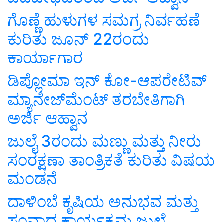
ಗೊಣ್ಣೆ ಹುಳುಗಳ ಸಮಗ್ರ ನಿರ್ವಹಣೆ
ಕುರಿತು ಜೂನ್ 22ರಂದು
ಕಾರ್ಯಾಗಾರ
ಡಿಪ್ಲೋಮಾ ಇನ್ ಕೋ-ಆಪರೇಟಿವ್
ಮ್ಯಾನೇಜ್‌ಮೆಂಟ್ ತರಬೇತಿಗಾಗಿ
ಅರ್ಜಿ ಆಹ್ವಾನ
ಜುಲೈ 3ರಂದು ಮಣ್ಣು ಮತ್ತು ನೀರು
ಸಂರಕ್ಷಣಾ ತಾಂತ್ರಿಕತೆ ಕುರಿತು ವಿಷಯ
ಮಂಡನೆ
ದಾಳಿಂಬೆ ಕೃಷಿಯ ಅನುಭವ ಮತ್ತು
ಸಂವಾದ ಕಾರ್ಯಕ್ರಮ ಜುಲೈ