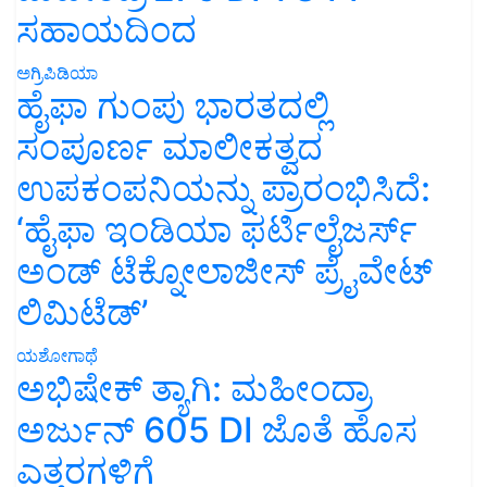
ಸಹಾಯದಿಂದ
ಅಗ್ರಿಪಿಡಿಯಾ
ಹೈಫಾ ಗುಂಪು ಭಾರತದಲ್ಲಿ
ಸಂಪೂರ್ಣ ಮಾಲೀಕತ್ವದ
ಉಪಕಂಪನಿಯನ್ನು ಪ್ರಾರಂಭಿಸಿದೆ:
‘ಹೈಫಾ ಇಂಡಿಯಾ ಫರ್ಟಿಲೈಜರ್ಸ್
ಅಂಡ್ ಟೆಕ್ನೋಲಾಜೀಸ್ ಪ್ರೈವೇಟ್
ಲಿಮಿಟೆಡ್’
ಯಶೋಗಾಥೆ
ಅಭಿಷೇಕ್ ತ್ಯಾಗಿ: ಮಹೀಂದ್ರಾ
ಅರ್ಜುನ್ 605 DI ಜೊತೆ ಹೊಸ
ಎತ್ತರಗಳಿಗೆ