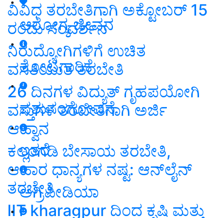
ವಿವಿಧ ತರಬೇತಿಗಾಗಿ ಅಕ್ಟೋಬರ್ 15
ಆರೋಗ್ಯ ಜೀವನ
ರಂದು ಸಂದರ್ಶನ
ನಿರುದ್ಯೋಗಿಗಳಿಗೆ ಉಚಿತ
ತೋಟಗಾರಿಕೆ
ವಸತಿಯುತ ತರಬೇತಿ
26 ದಿನಗಳ ವಿದ್ಯುತ್ ಗೃಹಪಯೋಗಿ
ಪಶುಸಂಗೋಪನೆ
ವಸ್ತುಗಳ ತರಬೇತಿಗಾಗಿ ಅರ್ಜಿ
ಆಹ್ವಾನ
ಇತರೆ
ಕಲ್ಲಂಗಡಿ ಬೇಸಾಯ ತರಬೇತಿ,
ಆಹಾರ ಧಾನ್ಯಗಳ ನಷ್ಟ: ಆನ್‌ಲೈನ್‌
ತರಬೇತಿ
ಅಗ್ರಿಪೀಡಿಯಾ
IIT kharagpur ದಿಂದ ಕೃಷಿ ಮತ್ತು