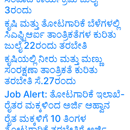
3ರಂದು
ಕೃಷಿ ಮತ್ತು ತೋಟಗಾರಿಕೆ ಬೆಳೆಗಳಲ್ಲಿ
ಸಿಎಫ್ಟಿಆರ್ಐ ತಾಂತ್ರಿಕತೆಗಳ ಕುರಿತು
ಜುಲೈ 22ರಂದು ತರಬೇತಿ
ಕೃಷಿಯಲ್ಲಿ ನೀರು ಮತ್ತು ಮಣ್ಣು
ಸಂರಕ್ಷಣಾ ತಾಂತ್ರಿಕತೆ ಕುರಿತು
ತರಬೇತಿ ಸೆ.27ರಂದು
Job Alert: ತೋಟಗಾರಿಕೆ ಇಲಾಖೆ-
ರೈತರ ಮಕ್ಕಳಿಂದ ಅರ್ಜಿ ಆಹ್ವಾನ
ರೈತ ಮಕ್ಕಳಿಗೆ 10 ತಿಂಗಳ
ತೋಟಗಾರಿಕೆ ತರಬೇತಿಗೆ ಅರ್ಜಿ