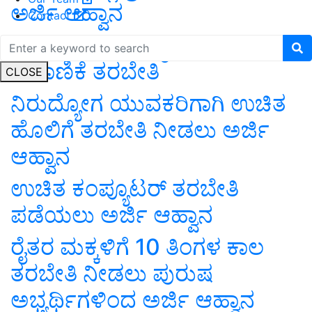
ಅರ್ಜಿ ಆಹ್ವಾನ
Contact
ಮಾರ್ಚ್ 8 ರಿಂದ ರೈತರಿಗೆ ಜೇನು
ಸಾಕಾಣಿಕೆ ತರಬೇತಿ
CLOSE
ನಿರುದ್ಯೋಗ ಯುವಕರಿಗಾಗಿ ಉಚಿತ
ಹೊಲಿಗೆ ತರಬೇತಿ ನೀಡಲು ಅರ್ಜಿ
ಆಹ್ವಾನ
ಉಚಿತ ಕಂಪ್ಯೂಟರ್ ತರಬೇತಿ
ಪಡೆಯಲು ಅರ್ಜಿ ಆಹ್ವಾನ
ರೈತರ ಮಕ್ಕಳಿಗೆ 10 ತಿಂಗಳ ಕಾಲ
ತರಬೇತಿ ನೀಡಲು ಪುರುಷ
ಅಭ್ಯರ್ಥಿಗಳಿಂದ ಅರ್ಜಿ ಆಹ್ವಾನ